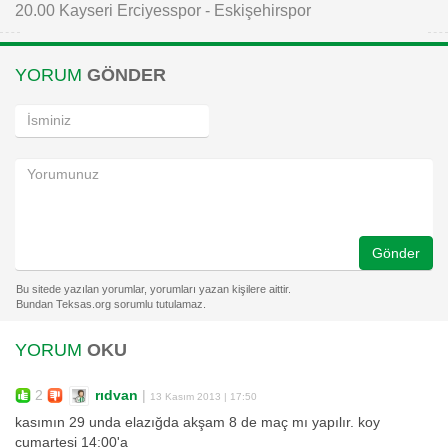
20.00 Kayseri Erciyesspor - Eskişehirspor
YORUM
GÖNDER
Gönder
YORUM
OKU
2
rıdvan
|
13 Kasım 2013 | 17:50
kasımın 29 unda elazığda akşam 8 de maç mı yapılır. koy
cumartesi 14:00'a