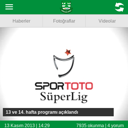
Haberler
MENU
Haberler
Fotoğraflar
Videolar
Fotoğraflar
Videolar
Basketbol
Voleybol
Puan Durumu
Fikstür
Facebook
13 ve 14. hafta programı açıklandı
Twitter
13 Kasım 2013 | 14:29
7935 okunma | 4 yorum