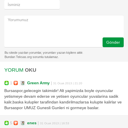
Gönder
YORUM
OKU
1
Green Army
|
31 Ocak 2013 | 21:20
Bursaspor,gelecegin takimidir! Alt yapimizda boyle oyuncular
yetismeye devam ederse ve yetisen oyuncular yuvalarina sadik
kalir,baska kulupler tarafindan kandirilmazlarsa kulupte kalirlar ve
Bursaspor UMUZ Gunesli Gunleri ni gormeye baslar.
5
enes
|
31 Ocak 2013 | 16:53