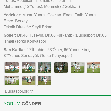
Yunus, Abdulkerim, İsmail, Ali, İbrahim,
Muhammet(45'Yunus), Mehmet(72'Gökhan)
Yedekler:
Murat, Yunus, Gökhan, Enes, Fatih, Yunus
Emre, Berkay
Teknik Direktör: Seyfi Erkan
Goller:
Dk.48 Hüseyin, Dk.88 Furkan(p) (Bursaspor) Dk.63
İsmail (Torku Konyaspor)
Sarı Kartlar:
17'İbrahim, 53'Ömer, 66'Yunus Kireş,
87'Yunus Sandayük (Torku Konyaspor)
Bursaspor.org.tr
YORUM
GÖNDER