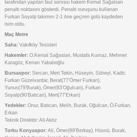
tarafından yapılan faul sonrası hakem Kemal Sağalsan
penaltı noktasını gösterdi. Penaltı vuruşunu kullanan
Furkan Soyalp takımını 2-1 öne geçiren golü kaydeden
isim oldu.
Maç Metre
Saha:
Vakıfköy Tesisleri
Hakemler:
O.Kemal Sağaslan, Mustafa Kurnaz, Mehmet
Karagöz, Kenan Yabalıoğlu
Bursaspor:
Sercan, Mert Tekin, Hüseyin, Süheyl, Kadir,
Furkan Güzelvardar, Berat(77'Ömer Furkan),
Yunus(79'Burak), Ömer(83'Oğulcan), Furkan
Soyalp(90'Batıcan), Mert(77'Erkan)
Yedekler:
Onur, Batıcan, Melih, Burak, Oğulcan, Ö.Furkan,
Erkan
Teknik Direktör: Ali Aköz
Torku Konyaspor:
Ali, Ömer(89'Berkay), Hüsnü, Burak,