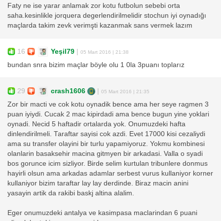
Faty ne ise yarar anlamak zor kotu futbolun sebebi orta
saha.kesinlikle jorquera degerlendirilmelidir stochun iyi oynadığı
maçlarda takim zevk verimşti kazanmak sans vermek lazım
16
Yeşil79
|
05 Mart 2016 | 21:38
bundan snra bizim maçlar böyle olu 1 0la 3puanı toplarız
29
crash1606
|
05 Mart 2016 | 21:35
Zor bir macti ve cok kotu oynadik bence ama her seye ragmen 3
puan iyiydi. Cucak 2 mac kipirdadi ama bence bugun yine yoklari
oynadi. Necid 5 haftadir ortalarda yok. Onumuzdeki hafta
dinlendirilmeli. Taraftar sayisi cok azdi. Evet 17000 kisi cezaliydi
ama su transfer olayini bir turlu yapamiyoruz. Yokmu kombinesi
olanlarin basaksehir macina gitmyen bir arkadasi. Valla o syadi
bos gorunce icim sizliyor. Birde selim kurtulan tribunlere donmus
hayirli olsun ama arkadas adamlar serbest vurus kullaniyor korner
kullaniyor bizim taraftar lay lay derdinde. Biraz macin anini
yasayin artik da rakibi baskj altina alalim.
Eger onumuzdeki antalya ve kasimpasa maclarindan 6 puani