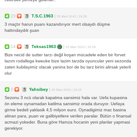
23
T.S.C.1963
|
05 Mart 2016 | 18:28
3 maçtır harun puanı kazandırıyor mert olsaydı düşme
hattındaydık şuan
14
Teksas1963
|
05 Mart 2016 | 18:28
Bize necid de sutter tarzı değil koşan mücadele eden bir forvet
lazım rodallega kweuke bize lazim tarzda oyuncular yeni sezonda
zaten kubilayimiz olacak yanina bor de bu tarz birini alirsak yeterli
olur
2
Yahsibey
|
05 Mart 2016 | 18:26
Sezonu 3 ncü olarak kapatma sansimiz hala var. Uefa kupasina
ön eleme oynamadan katilma sansimiz orada duruyor. Uefaya
girme bedeli yaklasik 4,5 milyon euro. Oynadigimiz mac basina
alinan para, puan ve galibiyetlere verilen paralar. Bütün o finansal
acmazi yokeder. Buna göre Hamza hocanin yeni planlar yapmasi
gerekiyor.