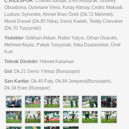
Ç.RİZESPOR
: Charles Itandje, Eren Albayrak, Godfrey
Oboabona, Ousmane Viera, Koray Altınay, Cedric Makiadi,
Ludovic Sylvestre, Ahmet İlhan Özek (Dk.72 Mehmet),
Murat Duruer (Dk.85 Nika), Deniz Kadah, Teddy Chevalier
(Dk.70 Tuszynski)
Yedekler
: Gökhan Akkan, Robin Yalçın, Orhan Ovacıklı,
Mehmet Akyüz, Patryk Tuszynski, Nika Dzalamidze, Ümit
Kurt
Teknik Direktör
: Hikmet Karaman
Gol
: Dk.21 Deniz Yılmaz (Bursaspor)
Sarı Kartlar
: Dk.40 Faty, Dk.84 Jorquera(Bursaspor),
Dk.34 Eren (Rizespor)