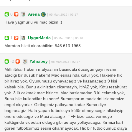
0
Arena
|
05 Mart 2016 | 05:17
Hava yagmurlu vu mac bizim :)
1
UygarMeric
|
05 Mart 2016 | 05:10
Maraton bileti aktarabilirim 546 613 1963
-2
Yahsibey
|
05 Mart 2016 | 02:37
Milli iftihar hakem mafyasinin basindaki düsügün gayri resmi
atadigi bir düsük hakem! Mac esnasinda küfür yok. Hakeme hic
bir itiraz yok. Oyunumuzu oynayacagiz ve kazanacagiz 9 kisi
kalsak bile. Bunu aklinizdan cikarmayin, ItirAZ yok, Kötü tezahürat
yok. 3 lü cekmek mac bitince. Mac baslamadan 3 lü cekmek yok,.
Bunu bile kullandilar bu sene! Bursasporun maclarini izlememize
engel oluyorlar. Girtlagimiz patlayana kadar Bursa diye
bagiracagiz. Hata yapan futbolcuya küfür etmeyecegiz alkislayip
onere edecegiz ve Maci alacagiz. TFF bize ceza vermeye
kalktiginda videolari oldugu gibi uefaya yollayacagiz. Kirmizi kart
gören futbolcumuz sesini cikarmayacak. Hic bir futbolcumuz olaya