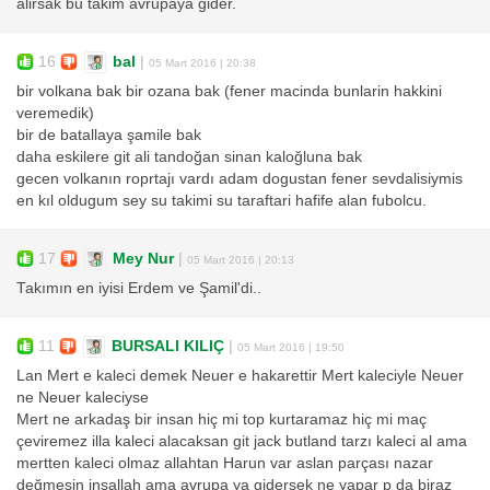
alirsak bu takim avrupaya gider.
16
bal
|
05 Mart 2016 | 20:38
bir volkana bak bir ozana bak (fener macinda bunlarin hakkini
veremedik)
bir de batallaya şamile bak
daha eskilere git ali tandoğan sinan kaloğluna bak
gecen volkanın roprtajı vardı adam dogustan fener sevdalisiymis
en kıl oldugum sey su takimi su taraftari hafife alan fubolcu.
17
Mey Nur
|
05 Mart 2016 | 20:13
Takımın en iyisi Erdem ve Şamil'di..
11
BURSALI KILIÇ
|
05 Mart 2016 | 19:50
Lan Mert e kaleci demek Neuer e hakarettir Mert kaleciyle Neuer
ne Neuer kaleciyse
Mert ne arkadaş bir insan hiç mi top kurtaramaz hiç mi maç
çeviremez illa kaleci alacaksan git jack butland tarzı kaleci al ama
mertten kaleci olmaz allahtan Harun var aslan parçası nazar
değmesin inşallah ama avrupa ya gidersek ne yapar p da biraz