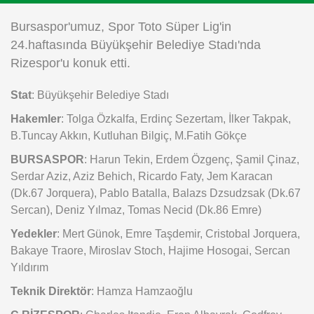
Instagram
Bursaspor'umuz, Spor Toto Süper Lig'in
24.haftasında Büyükşehir Belediye Stadı'nda
Android
Rizespor'u konuk etti.
Stat
: Büyükşehir Belediye Stadı
iOS
Hakemler
: Tolga Özkalfa, Erdinç Sezertam, İlker Takpak,
B.Tuncay Akkın, Kutluhan Bilgiç, M.Fatih Gökçe
BURSASPOR
: Harun Tekin, Erdem Özgenç, Şamil Çinaz,
Serdar Aziz, Aziz Behich, Ricardo Faty, Jem Karacan
(Dk.67 Jorquera), Pablo Batalla, Balazs Dzsudzsak (Dk.67
Sercan), Deniz Yılmaz, Tomas Necid (Dk.86 Emre)
Yedekler
: Mert Günok, Emre Taşdemir, Cristobal Jorquera,
Bakaye Traore, Miroslav Stoch, Hajime Hosogai, Sercan
Yıldırım
Teknik Direktör
: Hamza Hamzaoğlu