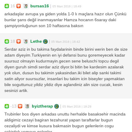
16
bursas16
|
05 Mart 2016 | 18:49
arkadaşlar avrupa ya giden yolda 1-0 lı maçlara hazır olun Çünkü
bunlar şans değil inanmayanlar Hamza hocanın 6saray daki
şampiyonluğunun son 10 haftasına baksın
18
Lethe
|
05 Mart 2016 | 18:42
Serdar aziz in bu takima faydalarinin binde birini werin ben de size
adam diyeyim.Turkiyenin en iyi defansi bunu goremeyecek kadar
suursuz olmayin kudurmayin.gecen sene beluschi topcu degil
diyen guruh simdi serdar aziz diyor.bi bitin be kardesim azalarak
yok olun, dusun bu takimin yakasindan.iki bilet alip sanki takimi
satin aliyor suursuzlar, insanlari bu takim icin biseyler yapmaktan
bile soguttunuz.yildiz yildiz diye aglandiniz alin size cucak, kesin
sesinizi artik.
-13
byiztherap
|
05 Mart 2016 | 18:29
Trubinler bos diyen arkadas unuttu herhalde basaksehir macinda
aldigimiz cezayi bagiran tezahurat yapan taraftarlar bugun
cezaliydi ve kimse kusura bakmasin bugun gelenlerin cogu
cekirdek yemeye gelenler..