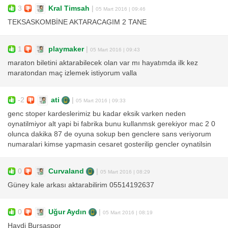
3
Kral Timsah
|
05 Mart 2016 | 09:46
TEKSASKOMBİNE AKTARACAGIM 2 TANE
1
playmaker
|
05 Mart 2016 | 09:43
maraton biletini aktarabilecek olan var mı hayatımda ilk kez
maratondan maç izlemek istiyorum valla
-2
ati
|
05 Mart 2016 | 09:33
genc stoper kardeslerimiz bu kadar eksik varken neden
oynatilmiyor alt yapi bi fabrika bunu kullanmsk gerekiyor mac 2 0
olunca dakika 87 de oyuna sokup ben genclere sans veriyorum
numaralari kimse yapmasin cesaret gosterilip gencler oynatilsin
0
Curvaland
|
05 Mart 2016 | 08:29
Güney kale arkası aktarabilirim 05514192637
0
Uğur Aydın
|
05 Mart 2016 | 08:19
Haydi Bursaspor