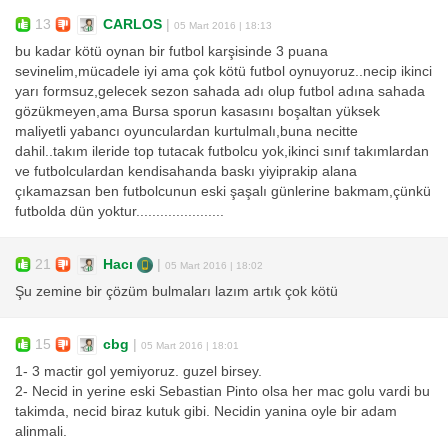
13
CARLOS
|
05 Mart 2016 | 18:13
bu kadar kötü oynan bir futbol karşisinde 3 puana
sevinelim,mücadele iyi ama çok kötü futbol oynuyoruz..necip ikinci
yarı formsuz,gelecek sezon sahada adı olup futbol adına sahada
gözükmeyen,ama Bursa sporun kasasını boşaltan yüksek
maliyetli yabancı oyunculardan kurtulmalı,buna necitte
dahil..takım ileride top tutacak futbolcu yok,ikinci sınıf takımlardan
ve futbolculardan kendisahanda baskı yiyiprakip alana
çıkamazsan ben futbolcunun eski şaşalı günlerine bakmam,çünkü
futbolda dün yoktur......................
21
Hacı
|
05 Mart 2016 | 18:02
Şu zemine bir çözüm bulmaları lazım artık çok kötü
15
cbg
|
05 Mart 2016 | 18:01
1- 3 mactir gol yemiyoruz. guzel birsey.
2- Necid in yerine eski Sebastian Pinto olsa her mac golu vardi bu
takimda, necid biraz kutuk gibi. Necidin yanina oyle bir adam
alinmali.