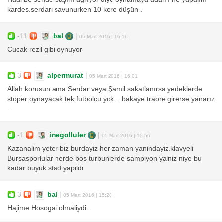
kardes.serdari savunurken 10 kere düşün .
-11
bal
|
05 Mart 2016 | 16:16
Cucak rezil gibi oynuyor
3
alpermurat
|
05 Mart 2016 | 16:01
Allah korusun ama Serdar veya Şamil sakatlanırsa yedeklerde
stoper oynayacak tek futbolcu yok .. bakaye traore girerse yanarız
..
-1
inegolluler
|
05 Mart 2016 | 15:56
Kazanalim yeter biz burdayiz her zaman yanindayiz.klavyeli
Bursasporlular nerde bos turbunlerde sampiyon yalniz niye bu
kadar buyuk stad yapildi
3
bal
|
05 Mart 2016 | 15:28
Hajime Hosogai olmaliydi.