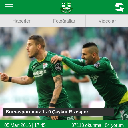
Haberler
MENU
Haberler
Fotoğraflar
Videolar
Fotoğraflar
Videolar
Basketbol
Voleybol
Puan Durumu
Fikstür
Facebook
Bursasporumuz 1 - 0 Çaykur Rizespor
Twitter
05 Mart 2016 | 17:45
37113 okunma | 84 yorum