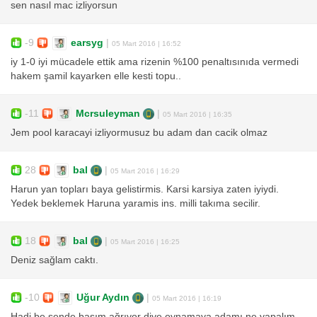
sen nasıl mac izliyorsun
-9
earsyg
|
05 Mart 2016 | 16:52
iy 1-0 iyi mücadele ettik ama rizenin %100 penaltısınıda vermedi
hakem şamil kayarken elle kesti topu..
-11
Mcrsuleyman
|
05 Mart 2016 | 16:35
Jem pool karacayi izliyormusuz bu adam dan cacik olmaz
28
bal
|
05 Mart 2016 | 16:29
Harun yan topları baya gelistirmis. Karsi karsiya zaten iyiydi.
Yedek beklemek Haruna yaramis ins. milli takıma secilir.
18
bal
|
05 Mart 2016 | 16:25
Deniz sağlam caktı.
-10
Uğur Aydın
|
05 Mart 2016 | 16:19
Hadi be sende başım ağrıyor diye oynamaya adamı ne yapalım