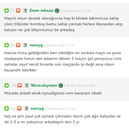
17
Emre teksas
|
05 Mart 2016 | 17:59
Hayırlı olsun destek olacağınıza hep bi köstek takımınıza sahip
çıkın tribünler bomboş bumu sahip çıkmak herkes klavyeden atıp
tutuyor ne çok biliyorsunuz be arkadaş
20
earsyg
|
05 Mart 2016 | 17:57
hamza hoca geldiğinden beri izlediğim en zevksiz maçtı ve şunu
söyliyeyim harun sen adamın dibisin 3 maçtır gol yemiyoruz orta
sahalar zayıf necid forvette son maçlarda iyi değil ama olsun
kazandık tebrikler
-15
Mcrsuleyman
|
05 Mart 2016 | 17:29
Hocada anladi eksik oynadigimizi cem karacani cikatti
-11
earsyg
|
05 Mart 2016 | 17:26
faty ve jem paul çok oynadı çıkmaları lazım çok ağır kalıyolar ve
de 1-0 a mı yatıyoruz arkadaşım atın 2 yi