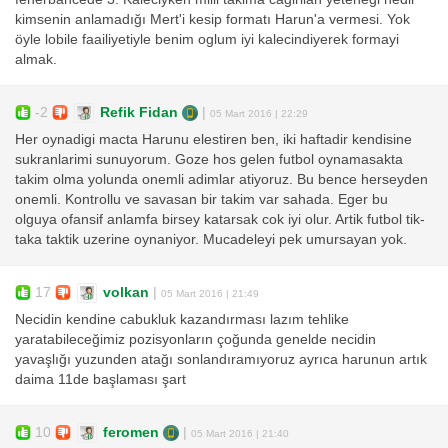
kimsenin anlamadığı Mert'i kesip formatı Harun'a vermesi. Yok
öyle lobile faailiyetiyle benim oglum iyi kalecindiyerek formayi
almak.
-2
Refik Fidan
|
05 Mart 2016 | 22:29
Her oynadigi macta Harunu elestiren ben, iki haftadir kendisine
sukranlarimi sunuyorum. Goze hos gelen futbol oynamasakta
takim olma yolunda onemli adimlar atiyoruz. Bu bence herseyden
onemli. Kontrollu ve savasan bir takim var sahada. Eger bu
olguya ofansif anlamfa birsey katarsak cok iyi olur. Artik futbol tik-
taka taktik uzerine oynaniyor. Mucadeleyi pek umursayan yok.
17
volkan
|
05 Mart 2016 | 21:49
Necidin kendine cabukluk kazandırması lazım tehlike
yaratabileceğimiz pozisyonların çoğunda genelde necidin
yavaşlığı yuzunden atağı sonlandıramıyoruz ayrıca harunun artık
daima 11de başlaması şart
10
feromen
|
05 Mart 2016 | 21:40