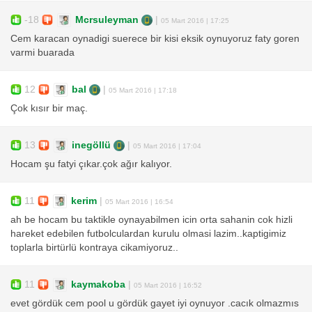
-18
Mcrsuleyman
|
05 Mart 2016 | 17:25
Cem karacan oynadigi suerece bir kisi eksik oynuyoruz faty goren
varmi buarada
12
bal
|
05 Mart 2016 | 17:18
Çok kısır bir maç.
13
inegöllü
|
05 Mart 2016 | 17:04
Hocam şu fatyi çıkar.çok ağır kalıyor.
11
kerim
|
05 Mart 2016 | 16:54
ah be hocam bu taktikle oynayabilmen icin orta sahanin cok hizli
hareket edebilen futbolculardan kurulu olmasi lazim..kaptigimiz
toplarla birtürlü kontraya cikamiyoruz..
11
kaymakoba
|
05 Mart 2016 | 16:52
evet gördük cem pool u gördük gayet iyi oynuyor .cacık olmazmıs