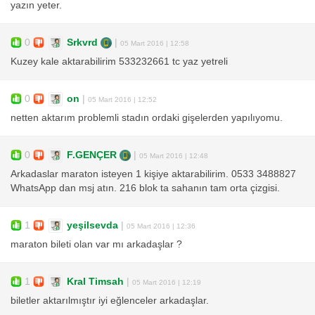
yazın yeter.
0
Srkvrd
|
05 Mart 2016 | 12:58
Kuzey kale aktarabilirim 533232661 tc yaz yetreli
0
on
|
05 Mart 2016 | 12:52
netten aktarım problemli stadın ordaki gişelerden yapılıyomu.
0
F.GENÇER
|
05 Mart 2016 | 12:48
Arkadaslar maraton isteyen 1 kişiye aktarabilirim. 0533 3488827
WhatsApp dan msj atın. 216 blok ta sahanın tam orta çizgisi.
1
yeşilsevda
|
05 Mart 2016 | 12:36
maraton bileti olan var mı arkadaşlar ?
1
Kral Timsah
|
05 Mart 2016 | 12:19
biletler aktarılmıştır iyi eğlenceler arkadaşlar.