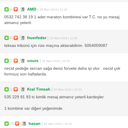
0
AMD
|
05 Mart 2016 | 11:30
0532 742 38 19 1 adet maraton kombinesi var.T.C. no yu mesaj
atmanız yeterli.
0
fruerfeder
|
05 Mart 2016 | 11:26
teksas tribünü için rize maçına aktarabilirim. 5054059087
1
onurs
|
05 Mart 2016 | 10:55
necid yedeğe sercan sağa deniz forvete daha iyi olur . necid çok
formsuz son haftalarda.
1
Kral Timsah
|
05 Mart 2016 | 10:52
535 229 91 93 tc kimlik mesaj atmanız yeterli kardeşler.
1 kombine var diğeri yeğenimde.
-9
hasan
|
05 Mart 2016 | 10:20