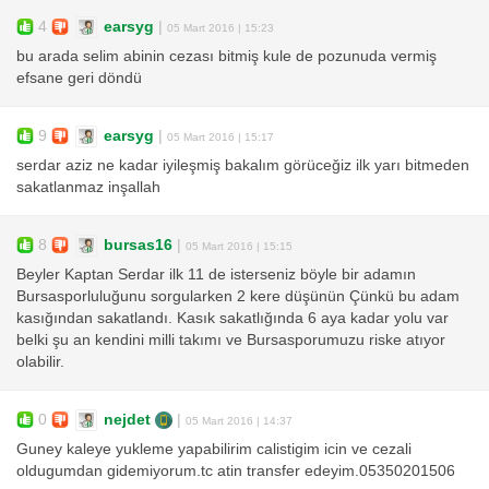
4
earsyg
|
05 Mart 2016 | 15:23
bu arada selim abinin cezası bitmiş kule de pozunuda vermiş
efsane geri döndü
9
earsyg
|
05 Mart 2016 | 15:17
serdar aziz ne kadar iyileşmiş bakalım görüceğiz ilk yarı bitmeden
sakatlanmaz inşallah
8
bursas16
|
05 Mart 2016 | 15:15
Beyler Kaptan Serdar ilk 11 de isterseniz böyle bir adamın
Bursasporluluğunu sorgularken 2 kere düşünün Çünkü bu adam
kasığından sakatlandı. Kasık sakatlığında 6 aya kadar yolu var
belki şu an kendini milli takımı ve Bursasporumuzu riske atıyor
olabilir.
0
nejdet
|
05 Mart 2016 | 14:37
Guney kaleye yukleme yapabilirim calistigim icin ve cezali
oldugumdan gidemiyorum.tc atin transfer edeyim.05350201506