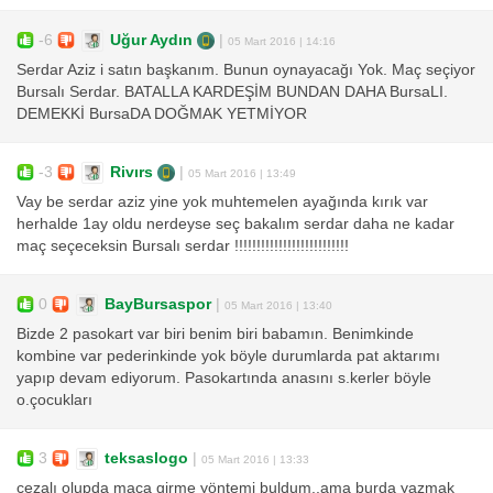
-6
Uğur Aydın
|
05 Mart 2016 | 14:16
Serdar Aziz i satın başkanım. Bunun oynayacağı Yok. Maç seçiyor
Bursalı Serdar. BATALLA KARDEŞİM BUNDAN DAHA BursaLI.
DEMEKKİ BursaDA DOĞMAK YETMİYOR
-3
Rivırs
|
05 Mart 2016 | 13:49
Vay be serdar aziz yine yok muhtemelen ayağında kırık var
herhalde 1ay oldu nerdeyse seç bakalım serdar daha ne kadar
maç seçeceksin Bursalı serdar !!!!!!!!!!!!!!!!!!!!!!!!!!
0
BayBursaspor
|
05 Mart 2016 | 13:40
Bizde 2 pasokart var biri benim biri babamın. Benimkinde
kombine var pederinkinde yok böyle durumlarda pat aktarımı
yapıp devam ediyorum. Pasokartında anasını s.kerler böyle
o.çocukları
3
teksaslogo
|
05 Mart 2016 | 13:33
cezalı olupda maça girme yöntemi buldum..ama burda yazmak