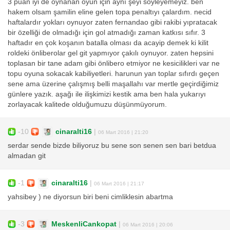
3 puan iyi de oynanan oyun için aynı şeyi söyleyemeyiz. ben
hakem olsam şamilin eline gelen topa penaltıyı çalardım. necid
haftalardır yokları oynuyor zaten fernandao gibi rakibi yıpratacak
bir özelliği de olmadığı için gol atmadığı zaman katkısı sıfır. 3
haftadır en çok koşanın batalla olması da acayip demek ki kilit
roldeki önliberolar gel git yapmıyor çakılı oynuyor. zaten hepsini
toplasan bir tane adam gibi önlibero etmiyor ne kesicilikleri var ne
topu oyuna sokacak kabiliyetleri. harunun yan toplar sıfırdı geçen
sene ama üzerine çalışmış belli maşallahı var mertle geçirdiğimiz
günlere yazık. aşağı ile ilişkimizi kestik ama ben hala yukarıyı
zorlayacak kalitede olduğumuzu düşünmüyorum.
-10
cinaralti16
|
06 Mart 2016 | 21:20
serdar sende bizde biliyoruz bu sene son senen sen bari betdua
almadan git
-1
cinaralti16
|
06 Mart 2016 | 21:17
yahsibey ) ne diyorsun biri beni cimliklesin abartma
-3
MeskenliCankopat
|
06 Mart 2016 | 20:06