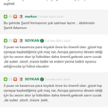
supheli
45
markus
|
05 Mart 2016 | 19:32
Bu şehirde Şamil formasının yok satması lazım... idolümsün
Şamil.Adamsın.
20
SOYKAN
|
05 Mart 2016 | 18:55
3 puan ve kasamıza para koyduk önce bu önemli olan ,güzel top
oynayıp kaybettiğimiz çok maç var, Avrupa şansımız devam ettiği
için bu sezon skor iyi futboldan daha önemli,gelecek sarın cucak
,de sutter ,stoch ,traore belkir ve erdem yerine katkılı oyuncu
aldığımızda iyi futbol olacaktır
12
SOYKAN
|
05 Mart 2016 | 18:52
3 puan ve kasamıza para koyduk önce bu önemli olan ,güzel top
oynayıp kaybettiğimiz çok maç var, Avrupa şansımız devam ettiği
için bu sezon skor iyi futboldan daha önemli,gelecek sarın cucak
,de sutter ,stoch ,traore ,belir,