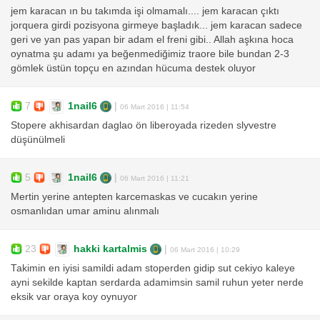
jem karacan ın bu takımda işi olmamalı.... jem karacan çıktı
jorquera girdi pozisyona girmeye başladık... jem karacan sadece
geri ve yan pas yapan bir adam el freni gibi.. Allah aşkına hoca
oynatma şu adamı ya beğenmediğimiz traore bile bundan 2-3
gömlek üstün topçu en azından hücuma destek oluyor
7
1nail6
|
06 Mart 2016 | 11:54
Stopere akhisardan daglao ön liberoyada rizeden slyvestre
düşünülmeli
5
1nail6
|
06 Mart 2016 | 11:21
Mertin yerine antepten karcemaskas ve cucakın yerine
osmanlıdan umar aminu alınmalı
23
hakki kartalmis
|
06 Mart 2016 | 10:29
Takimin en iyisi samildi adam stoperden gidip sut cekiyo kaleye
ayni sekilde kaptan serdarda adamimsin samil ruhun yeter nerde
eksik var oraya koy oynuyor