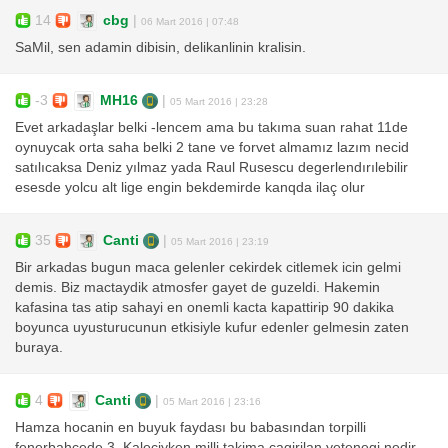
14
cbg
|
06 Mart 2016 | 07:48
SaMil, sen adamin dibisin, delikanlinin kralisin.
-3
MH16
|
05 Mart 2016 | 23:28
Evet arkadaşlar belki -lencem ama bu takıma suan rahat 11de
oynuycak orta saha belki 2 tane ve forvet almamız lazım necid
satılıcaksa Deniz yılmaz yada Raul Rusescu degerlendırılebilir
esesde yolcu alt lige engin bekdemirde kanqda ilaç olur
35
Canti
|
05 Mart 2016 | 23:19
Bir arkadas bugun maca gelenler cekirdek citlemek icin gelmi
demis. Biz mactaydik atmosfer gayet de guzeldi. Hakemin
kafasina tas atip sahayi en onemli kacta kapattirip 90 dakika
boyunca uyusturucunun etkisiyle kufur edenler gelmesin zaten
buraya.
4
Canti
|
05 Mart 2016 | 23:16
Hamza hocanin en buyuk faydası bu babasından torpilli
fenerbahcede 3. Kaleciyken milli takima cagirilan yetenegi nedir