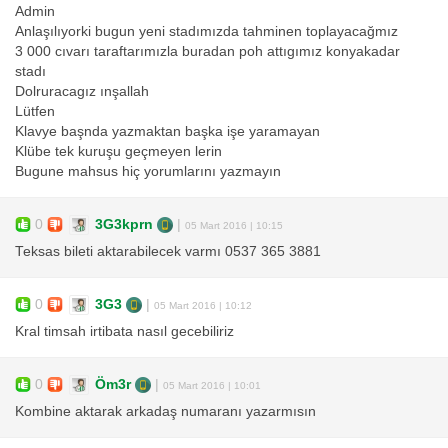
Admin
Anlaşılıyorki bugun yeni stadımızda tahminen toplayacağmız
3 000 cıvarı taraftarımızla buradan poh attıgımız konyakadar
stadı
Dolruracagız ınşallah
Lütfen
Klavye başnda yazmaktan başka işe yaramayan
Klübe tek kuruşu geçmeyen lerin
Bugune mahsus hiç yorumlarını yazmayın
0
3G3kprn
|
05 Mart 2016 | 10:15
Teksas bileti aktarabilecek varmı 0537 365 3881
0
3G3
|
05 Mart 2016 | 10:12
Kral timsah irtibata nasıl gecebiliriz
0
Öm3r
|
05 Mart 2016 | 10:01
Kombine aktarak arkadaş numaranı yazarmısın