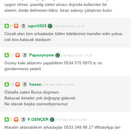
uygun olmaz..pasolig zaten amacı dışında kullanılan bir
sistem..bizde delmesini biliriz..biraz saksıyı çalıştıran bulur.
0
ugur1023
|
05 Mart 2016 | 13:25
Cezali olan tüm arkadaslar lütfen biletlerinizi transfer edin yoksa
cok bos kalacak stadyum
-1
Papazçeşme
|
05 Mart 2016 | 13:10
Güney kale aktarımı yapabilirim 0534 575 0970 tc no
göndermeniz yeterli
-3
hasan
|
05 Mart 2016 | 13:09
Özkalfa zaten Bursa düşmanı
Bakacak kimeler yok doğrayıp gidecek
Ne olacak başka zannediyorsunuz
0
F.GENÇER
|
05 Mart 2016 | 13:00
Maratin aktarabilirim arkadaşlar 0533 348 88 27 WhatsApp tan