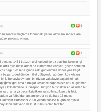
9
:36
an sonraki maçlarda tribündeki yerimi almıcam sadece ara
güzel protesto olmaz.
3
:30
i oynayıp 1461 trabzon gibi kaybediyoruz olay bu. takımın içi
ki artık öyle bir iki adam da kurtaramaz vaziyeti. geçen sene bu
 çok değil 1-2 sene içinde eski günlerimize döner yine kağıt
a başalrız dediğimde millet gülüyordu. görünen köy kılavuz
ol iyi futbolcuyla oynanır. bir rüzgar yakalayıp başarılı olmak
ptığımız gibi ama o rüzgar kesilince napacaksın onu düşünmen
eye çıktık elimizde Bursasporu bir lyon bir shaktar en azından bir
 vardı ama ya beceriksizlikten ya işbilmezlikten o iş bitti.
en adam ya futboldan anlamıyordur ya da hala 16 mayıs
p kalmıştır. Bursaspor 2000 yılında nasılsa bugün de aynı o
 büyük bir fark var o da küstürülmüş olan taraftar.