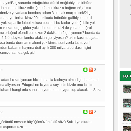
tmayın!Baş sorumlu ertuğruldur dünki mağlubiyette!tribüne
nda hakeme itiraz ediceğine ferhat kiraz a bağırıcan!çalıma
 denize yuvarlasa bomboş adam 3 olucak maç biticek!2lig
adar aynı ferhat kiraz 90.dakikada inönüde galibiyetten etti
 yok kapasite futbol zekası becerisi bu kadar. yedeği bile yok
 volkan ergiç gider yakında serdar azizi de yollar ertuğrul
ncı ertuğrul efendi bu sezon 2 dakikada 2 gol yemen? bunda da
u? 2-1 öndeyken kontra ataktan gol yiyosun? aklın kasımpaşada
ysa burda durmanın alemi yok kimse seni zorla tutmuyor!
den babanın hayrına deil aylık 300 milyara burdasın işini
apamıyorsan da çek git!
2
:05
 adami cikartiyorsun hic bir macta kadroya almadigin batuhani
una aliyorsun. Ertugrul ne iciyorsa soylesin bizde onu icelim
Batuhan i hangi orta saha taniyorda ona uygun top atacaklar. Saka
2
:36
 göründü.meşhur büyüğümüzün özlü sözü.Şak diye oturdu
asporumuza...............