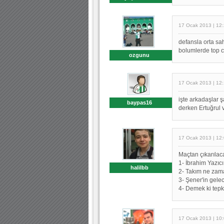
17 Ocak 2013 | 12
defansla orta sa
bolumlerde top c
ozgunu
17 Ocak 2013 | 12
işte arkadaşlar ş
baypas16
derken Ertuğrul v
17 Ocak 2013 | 12
Maçtan çıkarılac
1- İbrahim Yazıcı
halilbb
2- Takım ne zama
3- Şener'in gelec
4- Demek ki tepki
17 Ocak 2013 | 10