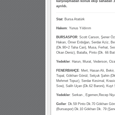
karşılaşmadan konuk ekip sahadan 3
ayrıldı.
10.04.2023 14:44 |
Hoş geldin Göktuğ Bebek!
30.12.2022 18:00 |
Hoş geldin Kadir Kağan Bebek!
Stat
: Bursa Atatürk
11.11.2025 14:13 |
Hoş geldin Ertuğrul Bebek!
Hakem
: Yunus Yıldırım
12.10.2025 17:30 |
MUTLULUKLAR SİNAN SILACI
BURSASPOR
: Scott Carson, Şener Öz
16.07.2024 14:32 |
Hoş geldin Kerem Bebek!
Hakan, Ömer Erdoğan, Serdar Aziz, Bel
(Dk.90+2 Taha Can), Musa, Ferhat, Se
08.01.2024 19:01 |
Hoş geldin Aslan bebek!
Okan Deniz), Batalla, Pinto (Dk. 66 Ba
03.01.2024 19:09 |
Hoş geldin Güneş bebek!
Yedekler
: Harun, Murat, Vederson, Oz
FENERBAHÇE
: Mert, Hasan Ali, Beki
Topal, Gökhan Gönül, Selçuk Şahin (D
Mehmet Topuz), Serdar Kesimal, Krasi
Sow), Salih Uçan (Dk.62 Baroni), Kuyt
Yedekler
: Serkan , Egemen,Recep Niy
Goller
: Dk.59 Pinto Dk.70 Gökhan Gön
(Bursaspor) Dk.10 Gökhan Dk. 79 (Şene