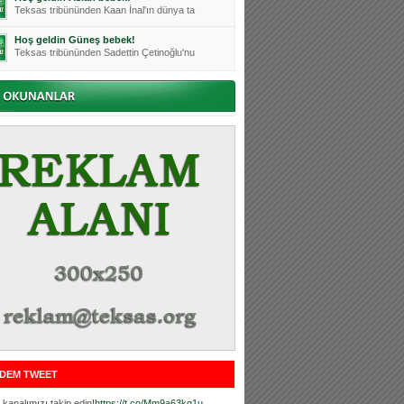
Teksas tribününden Kaan İnal'ın dünya ta
Hoş geldin Güneş bebek!
Teksas tribününden Sadettin Çetinoğlu'nu
Mutluluklar Ceyhun Tetik
Teksas tribünlerinin sevilen isimlerinde
Bursasporumuzun önü açılsın is
Teksaslı Bursasporlular Derneği Başkanı
Hoş geldin Alaz Bebek!
Teksas.org sistem yöneticisi, ekibimizin
Hoş geldin Göktuğ Bebek!
Teksas.org ekibimizden ve tribünlerimizi
Hoş geldin Kadir Kağan Bebek!
Teksas tribünlerinden Basri İleri'nin dü
Hoş geldin Ertuğrul Bebek!
Teksas tribünlerinden Emre Aydın'ın düny
MUTLULUKLAR SİNAN SILACI
Tribünlerimizin sevilen isimlerinden Sin
DEM TWEET
Hoş geldin Kerem Bebek!
Tribünlerimizden Mesut Ulusoy'un (Duka)
kanalımızı takip edin!
https://t.co/Mm9a63kg1u