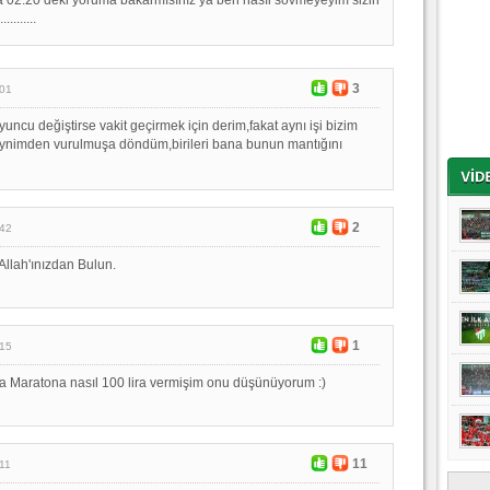
........
3
:01
uncu değiştirse vakit geçirmek için derim,fakat aynı işi bizim
ynimden vurulmuşa döndüm,birileri bana bunun mantığını
2
:42
 Allah'ınızdan Bulun.
1
:15
a Maratona nasıl 100 lira vermişim onu düşünüyorum :)
11
11