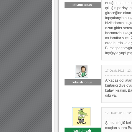
ertuğrulu da unu
efsane texas
çıktığın pozisyo
gireceğine okan
topçularıyla bu k
bizi!adamın suçu
ozan gider sercan
hocamız!bu kaçı
mı taraftar suçl
orda burda kaldı
Bursaspor sevgin
layığıyla yap! y
17 Ocak 2013 | 13
Arkadas gol atan
kibrisli_onur
kurtarici diye oy
kafayi kiralim. 
gibi ya.
17 Ocak 2013 | 12
Şapka düştü kel
maçtan sonra Burs
yaşlıtimsah