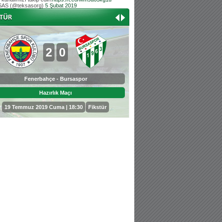
AS (@teksasorg)
5 Şubat 2019
Hoş geldin Aslan bebek!
Teksas tribününden Kaan İnal'ın dünya ta
Hoş geldin Güneş bebek!
Teksas tribününden Sadettin Çetinoğlu'nu
2
0
0
3
Fenerbahçe - Bursaspor
Bursaspor - Sepahan
Hazırlık Maçı
Hazırlık Maçı
19 Temmuz 2019 Cuma | 18:30
Fikstür
25 Temmuz 2019 Perşembe | 18: