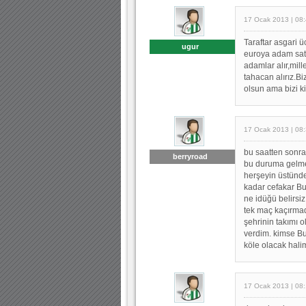
17 Ocak 2013 | 08
Taraftar asgari ü
ugur
euroya adam sat
adamlar alır,mill
tahacan alırız.Bi
olsun ama bizi k
17 Ocak 2013 | 08
bu saatten sonr
berryroad
bu duruma gelme
herşeyin üstünde
kadar cefakar B
ne idüğü belirsi
tek maç kaçırmad
şehrinin takımı o
verdim. kimse B
köle olacak hali
17 Ocak 2013 | 08