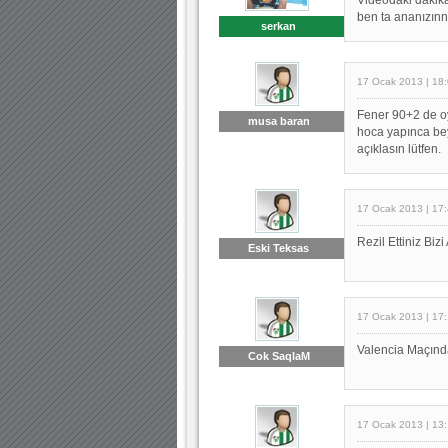
ben ta ananızınn...
serkan
17 Ocak 2013 | 18
Fener 90+2 de oy
musa baran
hoca yapınca be
açıklasın lütfen.
17 Ocak 2013 | 17
Rezil Ettiniz Bizi
Eski Teksas
17 Ocak 2013 | 17
Valencia Maçınd
Cok SaqlaM
17 Ocak 2013 | 13: