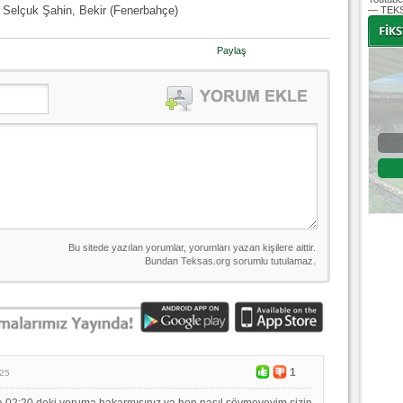
) Selçuk Şahin, Bekir (Fenerbahçe)
— TEKS
Paylaş
-
-
Bursaspor - Altınordu
1. Lig 32. Hafta
04 Temmuz 2020 Cumartesi | 20:00
Fikstür
1
:25
a 02:20 deki yoruma bakarmısınız ya ben nasıl sövmeyeyim sizin