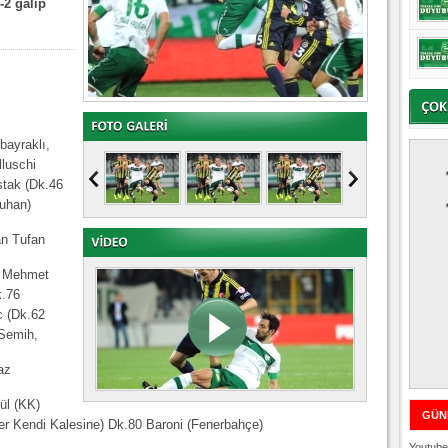
-2 galip
bayraklı,
luschi
stak (Dk.46
tuhan)
an Tufan
r, Mehmet
k.76
c (Dk.62
 Semih,
az
ül (KK)
GÜN
r Kendi Kalesine) Dk.80 Baroni (Fenerbahçe)
Youtube 