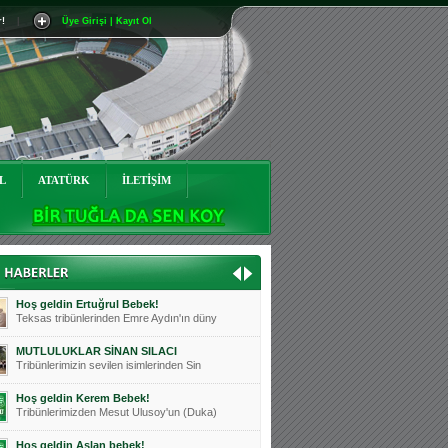
r!
|
Üye Girişi | Kayıt Ol
Mutluluklar Ceyhun Tetik
Teksas tribünlerinin sevilen isimlerinde
Bursasporumuzun önü açılsın is
Teksaslı Bursasporlular Derneği Başkanı
Hoş geldin Alaz Bebek!
Teksas.org sistem yöneticisi, ekibimizin
L
ATATÜRK
İLETİŞİM
Hoş geldin Göktuğ Bebek!
Teksas.org ekibimizden ve tribünlerimizi
Hoş geldin Kadir Kağan Bebek!
Teksas tribünlerinden Basri İleri'nin dü
Hoş geldin Ertuğrul Bebek!
Teksas tribünlerinden Emre Aydın'ın düny
MUTLULUKLAR SİNAN SILACI
Tribünlerimizin sevilen isimlerinden Sin
Hoş geldin Kerem Bebek!
Tribünlerimizden Mesut Ulusoy'un (Duka)
Hoş geldin Aslan bebek!