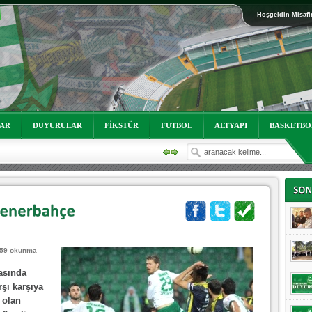
Hoşgeldin Misafi
oruz!
LAR
DUYURULAR
FİKSTÜR
FUTBOL
ALTYAPI
BASKETBO
59 okunma
asında
rşı karşıya
oruz!
 olan