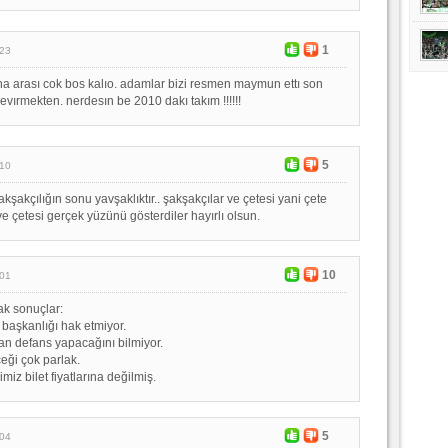
1
:23
ha arası cok bos kalıo. adamlar bizi resmen maymun ettı son
evırmekten. nerdesın be 2010 dakı takım !!!!!!
5
:10
akşakçılığın sonu yavşaklıktır.. şakşakçılar ve çetesi yani çete
e çetesi gerçek yüzünü gösterdiler hayırlı olsun.
10
:01
ak sonuçlar:
 başkanlığı hak etmiyor.
n defans yapacağını bilmiyor.
eği çok parlak.
miz bilet fiyatlarına değilmiş.
5
:04