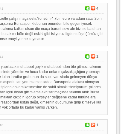
4
:41
cretle çalışır maça gelir.Yönetim 4.7bin euro ya adam satar,3bin
ar,sonra Bursaspor klubunun onunden bile geçemiyecek
et takıma katkısı olsun die maça baroni-sow alır biz ise batuhan-
z bu takımı böle değil eskisi gibi istiyoruz ligden düştüğümüz gibi
imse enayi yerine koymasın.
1
:32
a yapılacak muhabbet geyik muhabbetinden öte gitmez. takımın
sinde yönetim ve hoca kadar onların şakşakçışlığını yapmayı
 tutan taraftar grubunun da suçu var. stada gelmeyen dünya
ursasporlu tanıyorum ama stadda Bursaporla alakası olmayan
z tiplerin ahkam kesmesine de şahit olmak istemiyorum. yıllarca
an içeri dışarı gittim ama akhisar maçında takımın artık Bursa
lmaktan çıktığını görüp birşeyler değişene kadar tribüne ara
ursaspordan üstün değil, kimsenin güdümüne girip kimseye kul
m yok ortada bu kadar yanlış varken.
1
:18