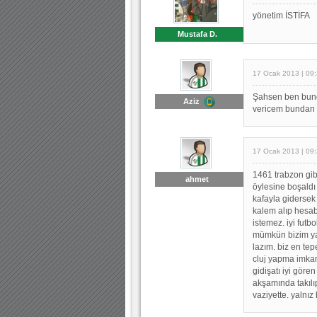
yönetim İSTİFA
Mustafa D.
17 Ocak 2013 | 09
Şahsen ben bund
Aziz
vericem bundan 
17 Ocak 2013 | 09
1461 trabzon gib
ahmet
öylesine boşaldı 
kafayla gidersek
kalem alıp hesab
istemez. iyi futb
mümkün bizim ya
lazım. biz en tep
cluj yapma imkanı
gidişatı iyi gör
akşamında takılı
vaziyette. yalnız