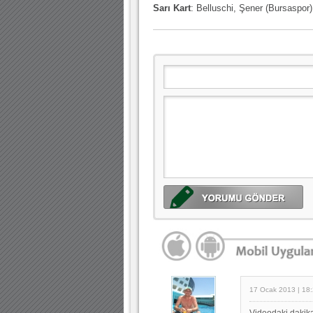
Sarı Kart
: Belluschi, Şener (Bursaspor
17 Ocak 2013 | 18
Videodaki dakik