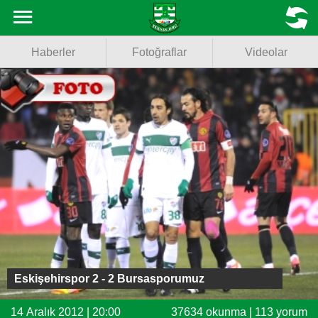
Haberler
MENU
Haberler
Fotoğraflar
Videolar
Fotoğraflar
Videolar
Basketbol
Voleybol
Puan Durumu
Fikstür
Facebook
Eskişehirspor 2 - 2 Bursasporumuz
Twitter
14 Aralık 2012 | 20:00
37634 okunma | 113 yorum