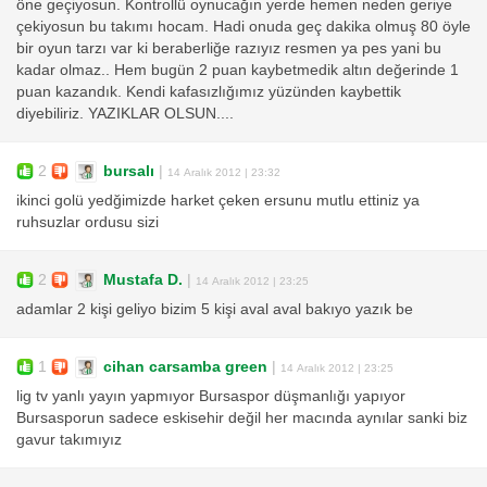
öne geçiyosun. Kontrollü oynucağın yerde hemen neden geriye
çekiyosun bu takımı hocam. Hadi onuda geç dakika olmuş 80 öyle
bir oyun tarzı var ki beraberliğe razıyız resmen ya pes yani bu
kadar olmaz.. Hem bugün 2 puan kaybetmedik altın değerinde 1
puan kazandık. Kendi kafasızlığımız yüzünden kaybettik
diyebiliriz. YAZIKLAR OLSUN....
2
bursalı
|
14 Aralık 2012 | 23:32
ikinci golü yedğimizde harket çeken ersunu mutlu ettiniz ya
ruhsuzlar ordusu sizi
2
Mustafa D.
|
14 Aralık 2012 | 23:25
adamlar 2 kişi geliyo bizim 5 kişi aval aval bakıyo yazık be
1
cihan carsamba green
|
14 Aralık 2012 | 23:25
lig tv yanlı yayın yapmıyor Bursaspor düşmanlığı yapıyor
Bursasporun sadece eskisehir değil her macında aynılar sanki biz
gavur takımıyız