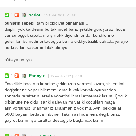
1
sedat
|
15 Aralık 2012 | 01:07
bunların sebebi, tam bi ciddiyet olmaması...
dsiplin yok kardeşim bu takımda! bariz şekilde görüyoruz. hoca
vur şu eşşek sıpalarına şırrakk diye idmanda! kendilerine
gelsinler, bu nedir arkadaş ya bu ne ciddiyetsizlik sahada yürüyo
herkes. kimse sorumluluk almıyo!
n'diaye en iyisi
1
Panayırlı
|
15 Aralık 2012 | 00:58
Öncelikle hocanın kendine çekidüzen vermesi lazım, sistemimi
değiştirir ne yapar bilemem. ama bıktık korkak oyunundan.
sonrada taraftarın. arada yönetimi ihmal etmemek lazım. Çocuk
tribününe ne oldu, sanki galeyan mı var ki çocukları maça
almıyorsunuz, utanmanız arlanmanız yok mu. Aynı şekilde al
5000 bayanı bedava tribüne. Takım aslında fena değil, biraz
gayret lazım, işe taraftar desteğiyle başlamak lazım.