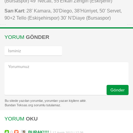
(Bursaspor) 49' Necati, 55'Erkan Zengin (Eskişehir)
Sarı Kart
: 28' Kamara, 30'Diego, 38'Hürriyet, 50' Servet,
90+2 Tello (Eskişehirspor) 30' N'Diaye (Bursaspor)
YORUM
GÖNDER
Gönder
YORUM
OKU
0
BURAK!!!!
|
17 Aralık 2012 | 17:36