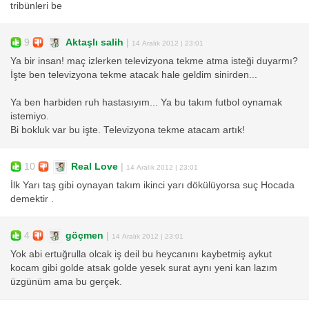
tribünleri be
9
Aktaşlı salih
|
14 Aralık 2012 | 23:01
Ya bir insan! maç izlerken televizyona tekme atma isteği duyarmı?
İşte ben televizyona tekme atacak hale geldim sinirden...
Ya ben harbiden ruh hastasıyım... Ya bu takım futbol oynamak
istemiyo.
Bi bokluk var bu işte. Televizyona tekme atacam artık!
10
Real Love
|
14 Aralık 2012 | 23:01
İlk Yarı taş gibi oynayan takım ikinci yarı dökülüyorsa suç Hocada
demektir .
4
göçmen
|
14 Aralık 2012 | 23:01
Yok abi ertuğrulla olcak iş deil bu heycanını kaybetmiş aykut
kocam gibi golde atsak golde yesek surat aynı yeni kan lazım
üzgünüm ama bu gerçek.