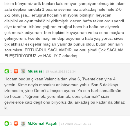
bizim bünyemiz artk bunları kaldırmıyor. şampiyon olmuş bir takım
asla deplasmandaki 1 puana sevinemez arakadaş hele hele 2-0
2-2 olmuşsa... ertuğrul hocanın misyonu bitmiştir. heyecanı
disiplini ve oyun takdiğini yidirmiştir. geçen hafta takım ordu yendi
diye taraftarı tribüne çağıran ertuğrul hoca bu hafta ne diyecek
çok merak ediyorum. ben tepkimi koyuyorum ve bu sene maçlara
gelmiyorum. twente maçının deprasyonunu hala yaşıyoruz, sivas
bjk akhisar eskişehir maçları yanında bunus oldu, bütün bunların
sorumlusu ERTUĞRUL SAĞLAMDIR. ve onu şimdi Çok SAĞLAM
ELEŞTİRİYORUZ ve HAKLIYIZ arkadaş
3
Mususi
|
15 Aralık 2012 | 21:34
Hocam bugün çıksan Valencia'dan yine 6, Twente'den yine 4
yersin. Kime neyin masalını anlatıyorsun yahu. Son 5 dakikayı
izlemedim, yine Ömer'i almışsın oyuna. Ya sen harbi amatörsün
be hocam, "öğrenmek, yorumlamak, ders çıkarmak" sizin
çevrelerde caiz değil onu biliyoruz da, arkadaş bu kadar da olmaz
ki.
3
M.Kemal Paşalı
|
15 Aralık 2012 | 21:21