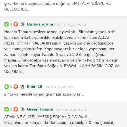
çıkar küme düşmesse adam değilim.. BATTALA;NDİAYE VE
BELLUSHEİ...
4
Bursasporum
|
15 Aralık 2012 | 00:08
Hocam Tamam seviyoruz seni eywallah ..Bir takım yenebilirde
kazanabilirde beraberlikte olabilir..Ama sizden ricam ALLAH
RIzası icin bakın ALLAHIN ismini yazıyorum öne geçtiğimizde
yaslanmayalım lütfen..Yapamıyoruz biz defans yapmasını her
zaman sıkıntı oluyor.Twente-Sivas ve 1-0 öne gectiğimiz
maçlar..Öne gecelim yaslanmayalım yenilelim hic problem değil
yazık o kadar Taraftara Sağolun..EYWALLLAHH BAŞIM GÖZÜM
ÜSTÜME..
6
Emin 16
|
14 Aralık 2012 | 23:57
pinto ya nerede oynadığinı hatırlatmalıyızz...
4
Green Poison
|
14 Aralık 2012 | 23:48
ADAM NE GÜZEL YAZMIŞ 5DK AYIR DA OKU!!!
Eskişehirspor karşısında Bursaspor'u izledik. 2-0 öne geçtiler,