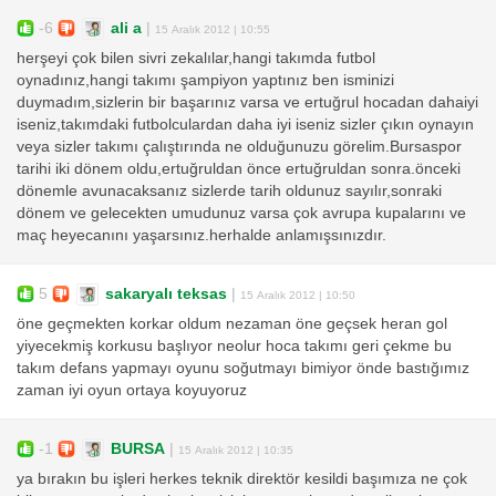
-6
ali a
|
15 Aralık 2012 | 10:55
herşeyi çok bilen sivri zekalılar,hangi takımda futbol
oynadınız,hangi takımı şampiyon yaptınız ben isminizi
duymadım,sizlerin bir başarınız varsa ve ertuğrul hocadan dahaiyi
iseniz,takımdaki futbolculardan daha iyi iseniz sizler çıkın oynayın
veya sizler takımı çalıştırında ne olduğunuzu görelim.Bursaspor
tarihi iki dönem oldu,ertuğruldan önce ertuğruldan sonra.önceki
dönemle avunacaksanız sizlerde tarih oldunuz sayılır,sonraki
dönem ve gelecekten umudunuz varsa çok avrupa kupalarını ve
maç heyecanını yaşarsınız.herhalde anlamışsınızdır.
5
sakaryalı teksas
|
15 Aralık 2012 | 10:50
öne geçmekten korkar oldum nezaman öne geçsek heran gol
yiyecekmiş korkusu başlıyor neolur hoca takımı geri çekme bu
takım defans yapmayı oyunu soğutmayı bimiyor önde bastığımız
zaman iyi oyun ortaya koyuyoruz
-1
BURSA
|
15 Aralık 2012 | 10:35
ya bırakın bu işleri herkes teknik direktör kesildi başımıza ne çok