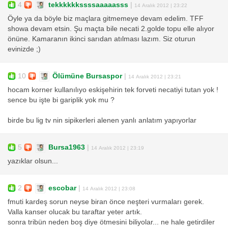
4
tekkkkkkssssaaaaasss
|
14 Aralık 2012 | 23:22
Öyle ya da böyle biz maçlara gitmemeye devam edelim. TFF
showa devam etsin. Şu maçta bile necati 2.golde topu elle alıyor
önüne. Kamaranın ikinci sarıdan atılması lazım. Siz oturun
evinizde ;)
10
Ölümüne Bursaspor
|
14 Aralık 2012 | 23:21
hocam korner kullanılıyo eskişehirin tek forveti necatiyi tutan yok !
sence bu işte bi gariplik yok mu ?
birde bu lig tv nin sipikerleri alenen yanlı anlatım yapıyorlar
5
Bursa1963
|
14 Aralık 2012 | 23:19
yazıklar olsun...
2
escobar
|
14 Aralık 2012 | 23:08
fmuti kardeş sorun neyse biran önce neşteri vurmaları gerek.
Valla kanser olucak bu taraftar yeter artık.
sonra tribün neden boş diye ötmesini biliyolar... ne hale getirdiler