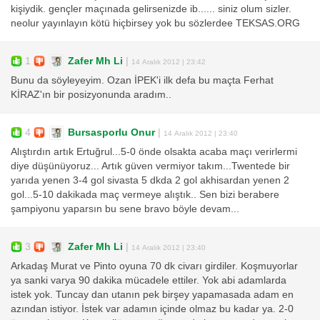
kişiydik. gençler maçınada gelirsenizde ib...... siniz olum sizler.
neolur yayınlayın kötü hiçbirsey yok bu sözlerdee TEKSAS.ORG
1
Zafer Mh Li
|
14 Aralık 2012 | 23:42
Bunu da söyleyeyim. Ozan İPEK'i ilk defa bu maçta Ferhat
KİRAZ'ın bir posizyonunda aradım..
4
Bursasporlu Onur
|
14 Aralık 2012 | 23:40
Alıştırdın artık Ertuğrul...5-0 önde olsakta acaba maçı verirlermi
diye düşünüyoruz... Artık güven vermiyor takım...Twentede bir
yarıda yenen 3-4 gol sivasta 5 dkda 2 gol akhisardan yenen 2
gol...5-10 dakikada maç vermeye alıştık.. Sen bizi berabere
şampiyonu yaparsın bu sene bravo böyle devam...
3
Zafer Mh Li
|
14 Aralık 2012 | 23:40
Arkadaş Murat ve Pinto oyuna 70 dk civarı girdiler. Koşmuyorlar
ya sanki varya 90 dakika mücadele ettiler. Yok abi adamlarda
istek yok. Tuncay dan utanın pek birşey yapamasada adam en
azından istiyor. İstek var adamın içinde olmaz bu kadar ya. 2-0