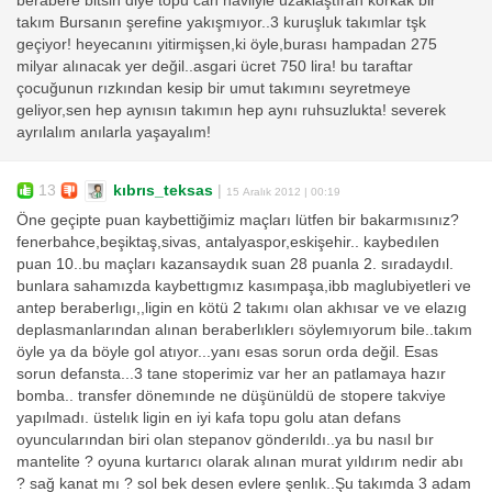
berabere bitsin diye topu can havliyle uzaklaştıran korkak bir
takım Bursanın şerefine yakışmıyor..3 kuruşluk takımlar tşk
geçiyor! heyecanını yitirmişsen,ki öyle,burası hampadan 275
milyar alınacak yer değil..asgari ücret 750 lira! bu taraftar
çocuğunun rızkından kesip bir umut takımını seyretmeye
geliyor,sen hep aynısın takımın hep aynı ruhsuzlukta! severek
ayrılalım anılarla yaşayalım!
13
kıbrıs_teksas
|
15 Aralık 2012 | 00:19
Öne geçipte puan kaybettiğimiz maçları lütfen bir bakarmısınız?
fenerbahce,beşiktaş,sivas, antalyaspor,eskişehir.. kaybedılen
puan 10..bu maçları kazansaydık suan 28 puanla 2. sıradaydıl.
bunlara sahamızda kaybettıgmız kasımpaşa,ibb maglubiyetleri ve
antep beraberlıgı,,ligin en kötü 2 takımı olan akhısar ve ve elazıg
deplasmanlarından alınan beraberlıklerı söylemıyorum bile..takım
öyle ya da böyle gol atıyor...yanı esas sorun orda değil. Esas
sorun defansta...3 tane stoperimiz var her an patlamaya hazır
bomba.. transfer dönemınde ne düşünüldü de stopere takviye
yapılmadı. üstelık ligin en iyi kafa topu golu atan defans
oyuncularından biri olan stepanov gönderıldı..ya bu nasıl bır
mantelite ? oyuna kurtarıcı olarak alınan murat yıldırım nedir abı
? sağ kanat mı ? sol bek desen evlere şenlık..Şu takımda 3 adam