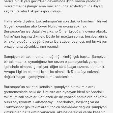
harika bir ilk yarı geçirdiler, devamında ikinci yarıya yaptıkları
mükemmel başlangıç ama maç sonunda söylediğim, galibiyeti
kaçıran tarafın Eskişehirspor olduğu.
Hatta şöyle diyelim. Eskişehirspor'un son dakika hamlesi, Hüriyet
Güçer'i oyundan alıp forver Nuhiu'yu oyuna sokmak,
Bursaspor'un ise Batalla'yı çıkarıp Ömer Erdoğan'ı oyuna alarak,
Nuhiu'nun başına dikmek. Böyle bir maçtan sonra, beraberliğin iyi
bir skor olduğunu düşünüyorsa Bursaspor cephesi, net bir vizyon
erezyonuna uğradıklarının resmidir.
Şampiyon bir takım olmanın ağırlığı, kimliği çok başka. Şampiyon
bir takımsanız, oynadığınız her sezon o şampiyonluk yarışının
içerisinde olmanız gerekiyor, diğer türlü başarısızsınız demektir.
Avrupa Ligi ön elemesi için bilet almak, ilk 5'e kafayı sokmak
değildir başarı, şampiyonluk mücadelesidir.
Bursaspor'un sıkıntısı kendisini şampiyon bir takım olarak
görmemesinde belki de. Üst sıralara oynayan ideal bir Anadolu
takımı misali havaları var, özellikle de yapılan hamlelere bakarak
bunu söylüyorum. Galatasaray, Fenerbahçe, Beşiktaş ya da
Trabzonspor gibi takımlara futbolcu satmamak değildir şampiyon
kimliği olan bir takımın yapacağı, aksine gerektiği yerde kesenin