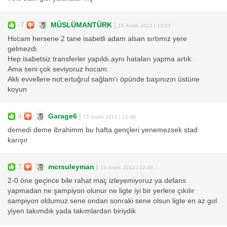
-7
MÜSLÜMANTÜRK
|
15 Aralık 2012 | 13:53
Hocam hersene 2 tane isabetli adam alsan sırtımız yere
gelmezdi.
Hep isabetsiz transferler yapıldı.aynı hataları yapma artık.
Ama seni çok seviyoruz hocam.
Aklı evvellere not:ertuğrul sağlam'ı öpünde başınızın üstüne
koyun
4
Garage6
|
15 Aralık 2012 | 12:49
demedi deme ibrahimm bu hafta gençleri yenemezsek stad
karışır
7
mcrsuleyman
|
15 Aralık 2012 | 12:46
2-0 öne geçince bile rahat maç izleyemiyoruz ya defans
yapmadan ne şampiyon olunur ne ligte iyi bir yerlere çıkılır
sampiyon oldumuz sene ondan sonraki sene olsun ligte en az gol
yiyen takımdık yada takımlardan biriydik