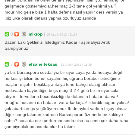
serdar ,ibrahim ve ömer defans yapmasını bilmiyo..herhangi bi
gelişmede göstermiyolar,her maç 2-3 tane gol yenirmi ya ?
mourinho gelse bize 1 hafta defans nasıl yapılır ders versin ya
,biz ülke olarak defans yapma özürlüyüz aslında
0
mikrop
|
15 Aralık 2012 | 11:37
Bazen Eski Şeklimizi İstediğimiz Kadar Taşımalıyız Artık
Şampiyonuz
7
efsane teksas
|
15 Aralık 2012 | 11:35
ya biz Bursaspora sevdalıyız bir oyuncuya ya da hocaya değil
herkes iyi bilsin bunu! sayalım hiç uğruna beraber bitirdiğimiz
maçları e.şehir beşiktaş antalya fenerbahçe elazığ akhisar
bedavadan kaybettiğin bi gs maçı 3-2 4 gölü bizim oyuncular
atıyor... forvetlerin beceriksizliği de defansın hataları da var!
ertuğrul hocanın da hataları var arkadaşlar! liderdik bugun yoksa!
çok abartılan gs yi görüyorsunuz fb de aykut varken bişey olmaz
diğer hangi takımın kadrosu Bursasporun üzerinde bir kaliteye
sahip? hoca da eski performansında olsa bu sene çok daha rahat
şampiyonluk potasında olur bu takım...