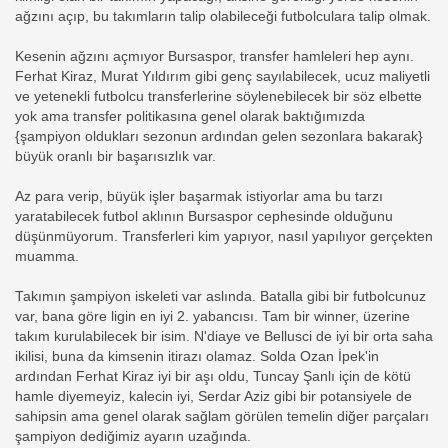
ağzını açıp, bu takımların talip olabileceği futbolculara talip olmak.
Kesenin ağzını açmıyor Bursaspor, transfer hamleleri hep aynı.
Ferhat Kiraz, Murat Yıldırım gibi genç sayılabilecek, ucuz maliyetli
ve yetenekli futbolcu transferlerine söylenebilecek bir söz elbette
yok ama transfer politikasına genel olarak baktığımızda
{şampiyon oldukları sezonun ardından gelen sezonlara bakarak}
büyük oranlı bir başarısızlık var.
Az para verip, büyük işler başarmak istiyorlar ama bu tarzı
yaratabilecek futbol aklının Bursaspor cephesinde olduğunu
düşünmüyorum. Transferleri kim yapıyor, nasıl yapılıyor gerçekten
muamma.
Takımın şampiyon iskeleti var aslında. Batalla gibi bir futbolcunuz
var, bana göre ligin en iyi 2. yabancısı. Tam bir winner, üzerine
takım kurulabilecek bir isim. N'diaye ve Bellusci de iyi bir orta saha
ikilisi, buna da kimsenin itirazı olamaz. Solda Ozan İpek'in
ardından Ferhat Kiraz iyi bir aşı oldu, Tuncay Şanlı için de kötü
hamle diyemeyiz, kalecin iyi, Serdar Aziz gibi bir potansiyele de
sahipsin ama genel olarak sağlam görülen temelin diğer parçaları
şampiyon dediğimiz ayarın uzağında.