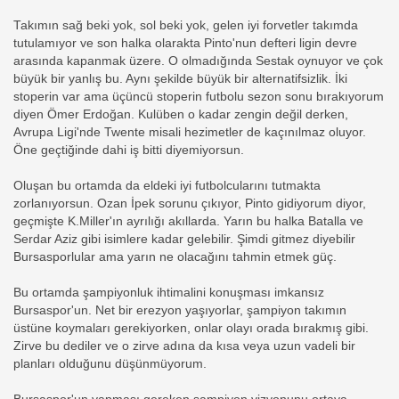
Takımın sağ beki yok, sol beki yok, gelen iyi forvetler takımda
tutulamıyor ve son halka olarakta Pinto'nun defteri ligin devre
arasında kapanmak üzere. O olmadığında Sestak oynuyor ve çok
büyük bir yanlış bu. Aynı şekilde büyük bir alternatifsizlik. İki
stoperin var ama üçüncü stoperin futbolu sezon sonu bırakıyorum
diyen Ömer Erdoğan. Kulüben o kadar zengin değil derken,
Avrupa Ligi'nde Twente misali hezimetler de kaçınılmaz oluyor.
Öne geçtiğinde dahi iş bitti diyemiyorsun.
Oluşan bu ortamda da eldeki iyi futbolcularını tutmakta
zorlanıyorsun. Ozan İpek sorunu çıkıyor, Pinto gidiyorum diyor,
geçmişte K.Miller'ın ayrılığı akıllarda. Yarın bu halka Batalla ve
Serdar Aziz gibi isimlere kadar gelebilir. Şimdi gitmez diyebilir
Bursasporlular ama yarın ne olacağını tahmin etmek güç.
Bu ortamda şampiyonluk ihtimalini konuşması imkansız
Bursaspor'un. Net bir erezyon yaşıyorlar, şampiyon takımın
üstüne koymaları gerekiyorken, onlar olayı orada bırakmış gibi.
Zirve bu dediler ve o zirve adına da kısa veya uzun vadeli bir
planları olduğunu düşünmüyorum.