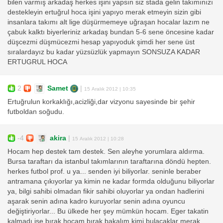
bilen varmış arkadaş herkes işini yapsın siz stada gelin takımınızı
destekleyin ertuğrul hoca işini yapıyo merak etmeyin sizin gibi
insanlara takımı alt lige düşürmemeye uğraşan hocalar lazım ne
çabuk kalktı biyerleriniz arkadaş bundan 5-6 sene öncesine kadar
düşcezmi düşmücezmi hesap yapıyoduk şimdi her sene üst
sıralardayız bu kadar yüzsüzlük yapmayın SONSUZA KADAR
ERTUGRUL HOCA
2
Samet
|
15 Aralık 2012 | 10:35
Ertuğrulun korkaklığı,acizliği,dar vizyonu sayesinde bir şehir
futboldan soğudu.
-4
akira
|
15 Aralık 2012 | 10:28
Hocam hep destek tam destek. Sen aleyhe yorumlara aldırma.
Bursa taraftarı da istanbul takımlarının taraftarına döndü hepten.
herkes futbol prof. u ya... senden iyi biliyorlar. seninle beraber
antramana çıkıyorlar ya kimin ne kadar formda olduğunu biliyorlar
ya, bilgi sahibi olmadan fikir sahibi oluyorlar ya ondan hadlerini
aşarak senin adına kadro kuruyorlar senin adına oyuncu
değiştiriyorlar... Bu ülkede her şey mümkün hocam. Eger takatin
kalmadı ise bırak hocam bırak bakalım kimi bulacaklar merak