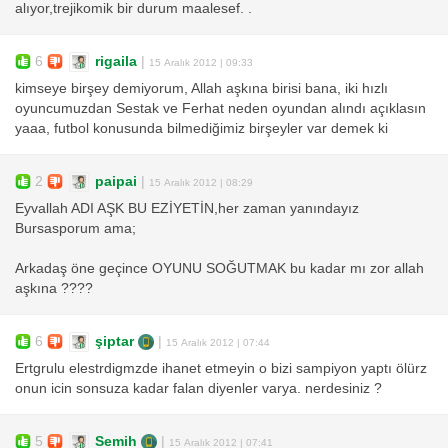
alıyor,trejikomik bir durum maalesef. .
6
rigaila
|
15 Aralık 2012 | 09:33
kimseye birşey demiyorum, Allah aşkına birisi bana, iki hızlı
oyuncumuzdan Sestak ve Ferhat neden oyundan alındı açıklasın
yaaa, futbol konusunda bilmediğimiz birşeyler var demek ki
2
paipai
|
15 Aralık 2012 | 08:29
Eyvallah ADI AŞK BU EZİYETİN,her zaman yanındayız
Bursasporum ama;
Arkadaş öne geçince OYUNU SOĞUTMAK bu kadar mı zor allah
aşkına ????
6
şiptar
|
15 Aralık 2012 | 07:44
Ertgrulu elestrdigmzde ihanet etmeyin o bizi sampiyon yaptı ölürz
onun icin sonsuza kadar falan diyenler varya. nerdesiniz ?
5
Semih
|
15 Aralık 2012 | 07:41