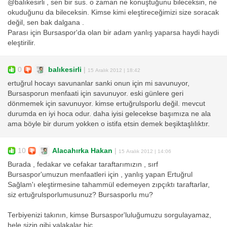
@balıkesirli , sen bir sus. o zaman ne konuştuğunu bileceksin, ne
okuduğunu da bileceksin. Kimse kimi eleştireceğimizi size soracak
değil, sen bak dalgana .
Parası için Bursaspor'da olan bir adam yanlış yaparsa haydi haydi
eleştirilir.
0
balıkesirli
|
15 Aralık 2012 | 18:42
ertuğrul hocayı savunanlar sanki onun için mi savunuyor,
Bursasporun menfaati için savunuyor. eski günlere geri
dönmemek için savunuyor. kimse ertuğrulsporlu değil. mevcut
durumda en iyi hoca odur. daha iyisi gelecekse başımıza ne ala
ama böyle bir durum yokken o istifa etsin demek beşiktaşlılıktır.
10
Alacahırka Hakan
|
15 Aralık 2012 | 14:06
Burada , fedakar ve cefakar taraftarımızın , sırf
Bursaspor'umuzun menfaatleri için , yanlış yapan Ertuğrul
Sağlam'ı eleştirmesine tahammül edemeyen zıpçıktı taraftarlar,
siz ertuğrulsporlumusunuz? Bursasporlu mu?
Terbiyenizi takının, kimse Bursaspor'luluğumuzu sorgulayamaz,
hele sizin gibi yalakalar hiç