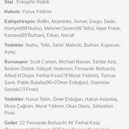
Stat
: Eskişehir Atatük
Hakem
: Yunus Yıldırım
Eskişehirspor
: Boffin, Akaminko, Servet, Diego, Dede,
Hürriyet(88'Nuhiu), Mehmet Güven(46'Tello), Alper Potuk,
Kamara(85'Burhan), Erkan, Necati
Yedekler
: Nuhiu, Tello, Serol, Malecki, Burhan, Kayacan,
Aytaç
Bursaspor
: Scott Carson, Michael Basser, Serdar Aziz,
İbrahim Öztürk, Gökçek Vederson, Fernando Belluschi,
Alfred N'Diaye, Ferhat Kiraz(76'Murat Yıldırım), Tuncay
Şanlı, Pablo Batalla(90+2Ömer Erdoğan), Stanislav
Sestak(73'Pinto)
Yedekler
: Harun Tekin, Ömer Erdoğan, Hakan Aslantaş,
Musa Çağıran, Murat Yıldırım, Okan Deniz, Sebastian
Pinto
Goller
: 22' Fernando Belluschi 46' Ferhat Kiraz