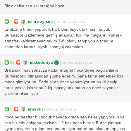
Biz gidelim sen kal ertuğrul hoca !
3
isim soyisim
|
15 Aralık 2012 | 07:39
EnSESt e tribün yaptırdık harbiden büyük takımız , büyük
Bursaspor u izlemeye gelmiş adamlar. Kırılma maçlarını yüksek
atmsferi kaldıramayan takım 7-8. olur , şampiyon olacağını
zanneden kırmızı siyah ispanyol çakmaları...
11
makedonya
|
15 Aralık 2012 | 07:31
Bi dahaki mac sonsuza kadar erugrul hoca diyee bağıranların
Bursasporlu olmasndan şüphe ederim. Sana küfür etmemek icin
maca gitmiyorum. Snde biran önce yapamiyorum bu isi deyip
bırak yoksa isin sonu 2 lig. hocayı takımdan da önce sayanlar !
yaziklar olsun size.
5
arnavut
|
15 Aralık 2012 | 07:13
hoca bu taraftar bu soğuk havada orada sen neler yapıyorsun ya
sen bizimle dalgamı geçiyon....? bak hoca burası Bursa pintoyu
oyuna alıyorsun adam oynamam diyor murat bu takım ın topçusu