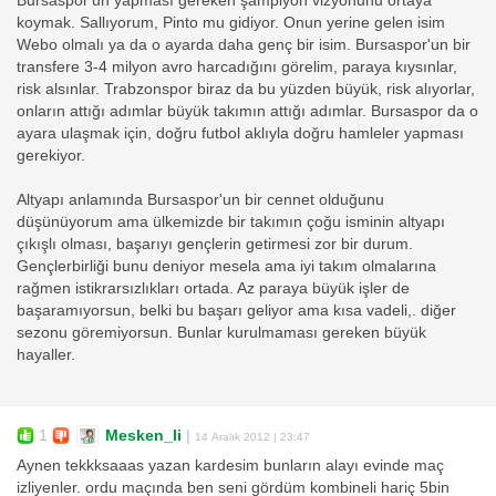
Bursaspor'un yapması gereken şampiyon vizyonunu ortaya
koymak. Sallıyorum, Pinto mu gidiyor. Onun yerine gelen isim
Webo olmalı ya da o ayarda daha genç bir isim. Bursaspor'un bir
transfere 3-4 milyon avro harcadığını görelim, paraya kıysınlar,
risk alsınlar. Trabzonspor biraz da bu yüzden büyük, risk alıyorlar,
onların attığı adımlar büyük takımın attığı adımlar. Bursaspor da o
ayara ulaşmak için, doğru futbol aklıyla doğru hamleler yapması
gerekiyor.
Altyapı anlamında Bursaspor'un bir cennet olduğunu
düşünüyorum ama ülkemizde bir takımın çoğu isminin altyapı
çıkışlı olması, başarıyı gençlerin getirmesi zor bir durum.
Gençlerbirliği bunu deniyor mesela ama iyi takım olmalarına
rağmen istikrarsızlıkları ortada. Az paraya büyük işler de
başaramıyorsun, belki bu başarı geliyor ama kısa vadeli,. diğer
sezonu göremiyorsun. Bunlar kurulmaması gereken büyük
hayaller.
1
Mesken_li
|
14 Aralık 2012 | 23:47
Aynen tekkksaaas yazan kardesim bunların alayı evinde maç
izliyenler. ordu maçında ben seni gördüm kombineli hariç 5bin