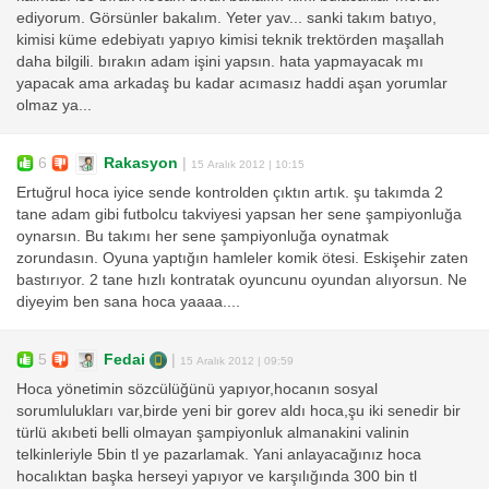
ediyorum. Görsünler bakalım. Yeter yav... sanki takım batıyo,
kimisi küme edebiyatı yapıyo kimisi teknik trektörden maşallah
daha bilgili. bırakın adam işini yapsın. hata yapmayacak mı
yapacak ama arkadaş bu kadar acımasız haddi aşan yorumlar
olmaz ya...
6
Rakasyon
|
15 Aralık 2012 | 10:15
Ertuğrul hoca iyice sende kontrolden çıktın artık. şu takımda 2
tane adam gibi futbolcu takviyesi yapsan her sene şampiyonluğa
oynarsın. Bu takımı her sene şampiyonluğa oynatmak
zorundasın. Oyuna yaptığın hamleler komik ötesi. Eskişehir zaten
bastırıyor. 2 tane hızlı kontratak oyuncunu oyundan alıyorsun. Ne
diyeyim ben sana hoca yaaaa....
5
Fedai
|
15 Aralık 2012 | 09:59
Hoca yönetimin sözcülüğünü yapıyor,hocanın sosyal
sorumlulukları var,birde yeni bir gorev aldı hoca,şu iki senedir bir
türlü akıbeti belli olmayan şampiyonluk almanakini valinin
telkinleriyle 5bin tl ye pazarlamak. Yani anlayacağınız hoca
hocalıktan başka herseyi yapıyor ve karşılığında 300 bin tl