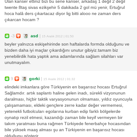
Ulan kanser ettiniz bizi bu sene kanser, arkadaş 1 değil 2 değil
twente 8taş sivas ezikşehir 5 dakikada 2 gol mü yenir, Ertuğrul
hoca halâ ders çıkartacaz diyor lig bitti alooo ne zaman ders
çıkarcan hocam ?
-3
asd
|
15 Aralık 2012 | 01:50
beyler yalnızca eskişehirinde son haftalarda formda olduğunu ve
bizden daha iyi maçlar çıkardığını unutur gibiyiz.tamam biz
yenebilirdik hata yaptık ama adamlarında sağlam silahları var
unutmayalım.
9
gorki
|
15 Aralık 2012 | 01:32
elindeki imkanlara göre Türkiyenin en başarısız hocası Ertuğrul
Sağlamdır. artık saplantı haline gelen inadı, sürekli vizyonunun
daralması, hiçbir taktik varyasyonunun olmaması, yıldız oyuncuyla
çalışamaması, eldeki gençlere zerre kadar değer vermemesi,
yetenekli futbolcuları egolarına kurban edip farklı bölgelerde
oynatıp rezil etmesi, kazandığı zaman bile keyif vermeyen bir
takım yaratması buna rağmen Türkiyede fenerbahçe hocasından
bile yüksek maaş alması şu an Türkiyenin en başarısız hocası
olduğunu gösterir.