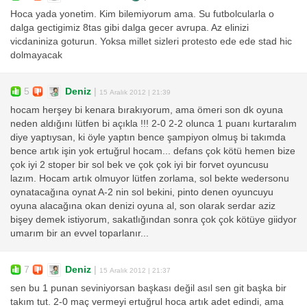
Hoca yada yonetim. Kim bilemiyorum ama. Su futbolcularla o
dalga gectigimiz 8tas gibi dalga gecer avrupa. Az elinizi
vicdaniniza goturun. Yoksa millet sizleri protesto ede ede stad hic
dolmayacak
5
Deniz
|
15 Aralık 2012 | 21:39
hocam herşey bi kenara bırakıyorum, ama ömeri son dk oyuna
neden aldığını lütfen bi açıkla !!! 2-0 2-2 olunca 1 puanı kurtaralım
diye yaptıysan, ki öyle yaptın bence şampiyon olmuş bi takımda
bence artık işin yok ertuğrul hocam... defans çok kötü hemen bize
çok iyi 2 stoper bir sol bek ve çok çok iyi bir forvet oyuncusu
lazım. Hocam artık olmuyor lütfen zorlama, sol bekte wedersonu
oynatacağına oynat A-2 nin sol bekini, pinto denen oyuncuyu
oyuna alacağına okan denizi oyuna al, son olarak serdar aziz
bişey demek istiyorum, sakatlığından sonra çok çok kötüye giidyor
umarım bir an evvel toparlanır...
7
Deniz
|
15 Aralık 2012 | 21:37
sen bu 1 punan seviniyorsan başkası değil asıl sen git başka bir
takım tut. 2-0 maç vermeyi ertuğrul hoca artık adet edindi, ama