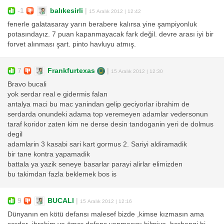
-1
balıkesirli
|
15 Aralık 2012 | 12:42
fenerle galatasaray yarın berabere kalırsa yine şampiyonluk
potasındayız. 7 puan kapanmayacak fark değil. devre arası iyi bir
forvet alınması şart. pinto havluyu atmış.
7
Frankfurtexas
|
15 Aralık 2012 | 12:30
Bravo bucali
yok serdar real e gidermis falan
antalya maci bu mac yanindan gelip geciyorlar ibrahim de
serdarda onundeki adama top veremeyen adamlar vedersonun
taraf koridor zaten kim ne derse desin tandoganin yeri de dolmus
degil
adamlarin 3 kasabi sari kart gormus 2. Sariyi aldiramadik
bir tane kontra yapamadik
battala ya yazik seneye basarlar parayi alirlar elimizden
bu takimdan fazla beklemek bos is
9
BUCALI
|
15 Aralık 2012 | 12:16
Dünyanın en kötü defansı malesef bizde ,kimse kızmasın ama