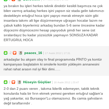
ya bırakın bu işleri herkes teknik direktör kesildi başımıza ne çok
bilen varmış arkadaş herkes işini yapsın siz stada gelin takımınızı
destekleyin ertuğrul hoca işini yapıyo merak etmeyin sizin gibi
insanlara takımı alt lige düşürmemeye uğraşan hocalar lazım ne
çabuk kalktı biyerleriniz arkadaş bundan 5-6 sene öncesine kadar
düşcezmi düşmücezmi hesap yapıyoduk şimdi her sene üst
sıralardayız bu kadar yüzsüzlük yapmayın SONSUZA KADAR
ERTUGRUL HOCA
-2
peaces_16
|
17 Aralık 2012 | 17:31
arkadaşlar bu akşam olay tv final programında PİNTO ya kontür
kampanyası başlatalım ki smslerle kontör yükleyim annanesini
rahat rahat arasın nsl iyi fikir dimi......
2
Hüseyin Güçlüer
|
16 Aralık 2012 | 23:47
2-0 dan 2 puanı veren , takıma liderlik edemeyen, taktik teknik
konularda hala bir fırın ekmek yemesi gereken ertuğrul sağlam'a
yağ yakanlar, siz Bursaspor'Lu olamazsınız. Bu camia şahısların
değil taraftarındır .