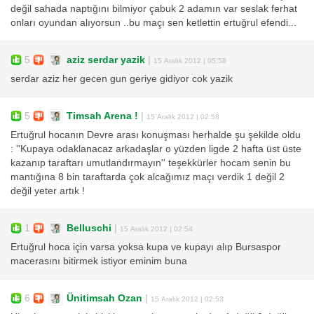
değil sahada naptığını bilmiyor çabuk 2 adamın var seslak ferhat
onları oyundan alıyorsun ..bu maçı sen ketlettin ertuğrul efendi...
5
aziz serdar yazik
|
15 Aralık 2012 | 05:58
serdar aziz her gecen gun geriye gidiyor cok yazik
5
Timsah Arena !
|
15 Aralık 2012 | 02:58
Ertuğrul hocanın Devre arası konuşması herhalde şu şekilde oldu
: ''Kupaya odaklanacaz arkadaşlar o yüzden ligde 2 hafta üst üste
kazanıp taraftarı umutlandırmayın'' teşekkürler hocam senin bu
mantığına 8 bin taraftarda çok alcağımız maçı verdik 1 değil 2
değil yeter artık !
1
Belluschi
|
15 Aralık 2012 | 02:54
Ertuğrul hoca için varsa yoksa kupa ve kupayı alıp Bursaspor
macerasını bitirmek istiyor eminim buna
6
Ünitimsah Ozan
|
15 Aralık 2012 | 02:53