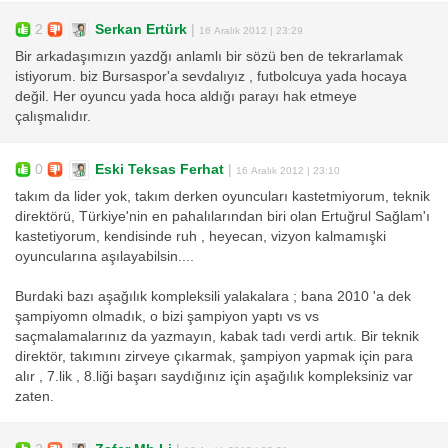
2
Serkan Ertürk
|
16 Aralık 2012 | 23:29
Bir arkadaşımızın yazdğı anlamlı bir sözü ben de tekrarlamak
istiyorum. biz Bursaspor'a sevdalıyız , futbolcuya yada hocaya
değil. Her oyuncu yada hoca aldığı parayı hak etmeye
çalışmalıdır.
0
Eski Teksas Ferhat
|
16 Aralık 2012 | 23:10
takım da lider yok, takım derken oyuncuları kastetmiyorum, teknik
direktörü, Türkiye'nin en pahalılarından biri olan Ertuğrul Sağlam'ı
kastetiyorum, kendisinde ruh , heyecan, vizyon kalmamışki
oyuncularına aşılayabilsin....
Burdaki bazı aşağılık kompleksili yalakalara ; bana 2010 'a dek
şampiyomn olmadık, o bizi şampiyon yaptı vs vs
saçmalamalarınız da yazmayın, kabak tadı verdi artık. Bir teknik
direktör, takımını zirveye çıkarmak, şampiyon yapmak için para
alır , 7.lik , 8.liği başarı saydığınız için aşağılık kompleksiniz var
zaten.