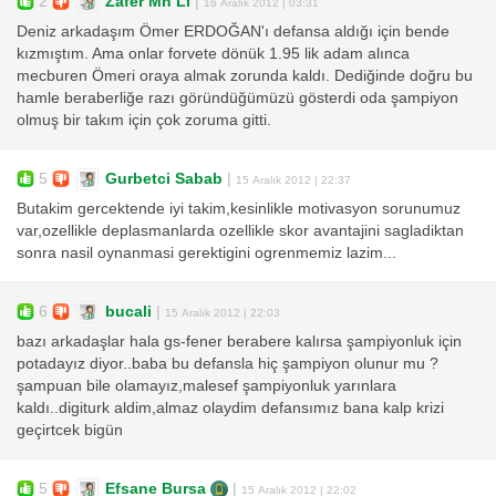
2
Zafer Mh Li
|
16 Aralık 2012 | 03:31
Deniz arkadaşım Ömer ERDOĞAN'ı defansa aldığı için bende
kızmıştım. Ama onlar forvete dönük 1.95 lik adam alınca
mecburen Ömeri oraya almak zorunda kaldı. Dediğinde doğru bu
hamle beraberliğe razı göründüğümüzü gösterdi oda şampiyon
olmuş bir takım için çok zoruma gitti.
5
Gurbetci Sabab
|
15 Aralık 2012 | 22:37
Butakim gercektende iyi takim,kesinlikle motivasyon sorunumuz
var,ozellikle deplasmanlarda ozellikle skor avantajini sagladiktan
sonra nasil oynanmasi gerektigini ogrenmemiz lazim...
6
bucali
|
15 Aralık 2012 | 22:03
bazı arkadaşlar hala gs-fener berabere kalırsa şampiyonluk için
potadayız diyor..baba bu defansla hiç şampiyon olunur mu ?
şampuan bile olamayız,malesef şampiyonluk yarınlara
kaldı..digiturk aldim,almaz olaydim defansımız bana kalp krizi
geçirtcek bigün
5
Efsane Bursa
|
15 Aralık 2012 | 22:02