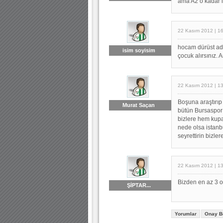
ama A2 o kadar i
22 Kasım 2012 | 1
hocam dürüst ada
isim soyisim
çocuk alırsınız. 
22 Kasım 2012 | 1
Boşuna araştırıp
Murat Saçan
bütün Bursaspor 
bizlere hem kupay
nede olsa istanb
seyrettirin bizler
22 Kasım 2012 | 1
Bizden en az 3 o
ŞİPTAR...
Yorumlar
Onay B