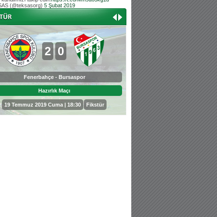
AS (@teksasorg)
5 Şubat 2019
Hoş geldin Aslan bebek!
Teksas tribününden Kaan İnal'ın dünya ta
Hoş geldin Güneş bebek!
Teksas tribününden Sadettin Çetinoğlu'nu
2
0
0
3
Fenerbahçe - Bursaspor
Bursaspor - Sepahan
Hazırlık Maçı
Hazırlık Maçı
19 Temmuz 2019 Cuma | 18:30
Fikstür
25 Temmuz 2019 Perşembe | 18: