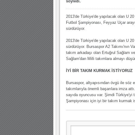
söyledi.
10.04.2023 14:44 |
Hoş geldin Göktuğ Bebek!
2013'de Türkiye'de yapılacak olan U 2
30.12.2022 18:00 |
Hoş geldin Kadir Kağan Bebek!
Futbol Şampiyonası, Feyyaz Uçar arayı
sürdürüyor.
11.11.2025 14:13 |
Hoş geldin Ertuğrul Bebek!
12.10.2025 17:30 |
MUTLULUKLAR SİNAN SILACI
2013'de Türkiye'de yapılacak olan U 2
sürdürüyor. Bursaspor A2 Takımı'nın Va
16.07.2024 14:32 |
Hoş geldin Kerem Bebek!
takım arkadaşı olan Ertuğrul Sağlam ve 
08.01.2024 19:01 |
Hoş geldin Aslan bebek!
Sağlam'dan Milli takımlara almayı düşü
03.01.2024 19:09 |
Hoş geldin Güneş bebek!
İYİ BİR TAKIM KURMAK İSTİYORUZ
Bursaspor, altyapısından övgü ile söz 
takımlarıyla önemli başarılara imza att
sayıda oyuncusu var. Şimdi Türkiye'yi 
Şampiyonası için iyi bir takım kurmak i