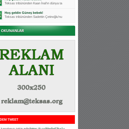
Teksas tribününden Kaan İnal'ın dünya ta
Hoş geldin Güneş bebek!
Teksas tribününden Sadettin Çetinoğlu'nu
Mutluluklar Ceyhun Tetik
Teksas tribünlerinin sevilen isimlerinde
Bursasporumuzun önü açılsın is
Teksaslı Bursasporlular Derneği Başkanı
Hoş geldin Alaz Bebek!
Teksas.org sistem yöneticisi, ekibimizin
Hoş geldin Göktuğ Bebek!
Teksas.org ekibimizden ve tribünlerimizi
Hoş geldin Kadir Kağan Bebek!
Teksas tribünlerinden Basri İleri'nin dü
Hoş geldin Ertuğrul Bebek!
Teksas tribünlerinden Emre Aydın'ın düny
MUTLULUKLAR SİNAN SILACI
Tribünlerimizin sevilen isimlerinden Sin
DEM TWEET
Hoş geldin Kerem Bebek!
Tribünlerimizden Mesut Ulusoy'un (Duka)
kanalımızı takip edin!
https://t.co/Mm9a63kg1u