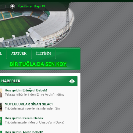
r!
|
Üye Girişi | Kayıt Ol
Mutluluklar Ceyhun Tetik
Teksas tribünlerinin sevilen isimlerinde
Bursasporumuzun önü açılsın is
Teksaslı Bursasporlular Derneği Başkanı
Hoş geldin Alaz Bebek!
Teksas.org sistem yöneticisi, ekibimizin
L
ATATÜRK
İLETİŞİM
Hoş geldin Göktuğ Bebek!
Teksas.org ekibimizden ve tribünlerimizi
Hoş geldin Kadir Kağan Bebek!
Teksas tribünlerinden Basri İleri'nin dü
Hoş geldin Ertuğrul Bebek!
Teksas tribünlerinden Emre Aydın'ın düny
MUTLULUKLAR SİNAN SILACI
Tribünlerimizin sevilen isimlerinden Sin
Hoş geldin Kerem Bebek!
Tribünlerimizden Mesut Ulusoy'un (Duka)
Hoş geldin Aslan bebek!