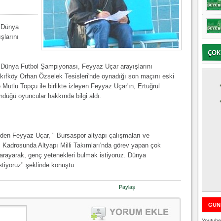
0 Dünya
şlarını
0 Dünya Futbol Şampiyonası, Feyyaz Uçar arayışlarını
kıfköy Orhan Özselek Tesisleri'nde oynadığı son maçını eski
Mutlu Topçu ile birlikte izleyen Feyyaz Uçar'ın, Ertuğrul
ndüğü oyuncular hakkında bilgi aldı.
eden Feyyaz Uçar, " Bursaspor altyapı çalışmaları ve
ı. Kadrosunda Altyapı Milli Takımları'nda görev yapan çok
tarayarak, genç yetenekleri bulmak istiyoruz. Dünya
stiyoruz" şeklinde konuştu.
Paylaş
GÜN
Youtube 