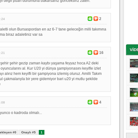
yi değil puan durumuna bakarsanız göriceksinz zaten.
2
6:24
letli olun Bursaspordan en az 6-7 tane geleceğin milli takımına
Ama biraz adaletiniz var sa
16
3:21
 şehir şehir gezip zaman kaybı yaşama feyyaz hoca A2 deki
oyuncularını al. Kur U20 yi dünya şampiyonasını keyifle izlet
ı alırız hem keyifli bir şampiyona izlemiş oluruz. Amilli Takım
ul çakmalarıyla bir yere gidemiyor bari u20 yi mutlu şekilde
e
4
3:08
yunco o kadroda olmalı...
ekleyen #0
Onaylı #5
1