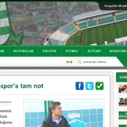
Hoşgeldin Misafi
oruz!
LAR
DUYURULAR
FİKSTÜR
FUTBOL
ALTYAPI
BASKETBO
 okunma
trenörü
oruz!
Türk
lduğunu