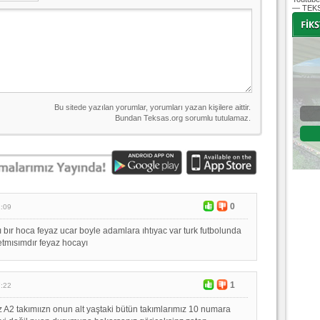
— TEKS
-
-
Bursaspor - Altınordu
1. Lig 32. Hafta
04 Temmuz 2020 Cumartesi | 20:00
Fikstür
0
1:09
 bır hoca feyaz ucar boyle adamlara ıhtıyac var turk futbolunda
etmısımdır feyaz hocayı
1
7:22
z A2 takımıızn onun alt yaştaki bütün takımlarımız 10 numara