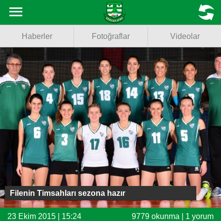
Haberler
MENU
Haberler
Fotoğraflar
Videolar
Fotoğraflar
Videolar
Basketbol
Voleybol
Puan Durumu
Fikstür
Facebook
Filenin Timsahları sezona hazır
Twitter
23 Ekim 2015 | 15:24
9779 okunma | 1 yorum