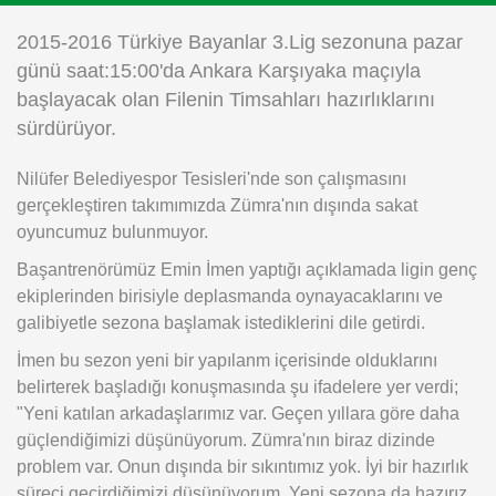
Instagram
2015-2016 Türkiye Bayanlar 3.Lig sezonuna pazar
günü saat:15:00'da Ankara Karşıyaka maçıyla
Android
başlayacak olan Filenin Timsahları hazırlıklarını
sürdürüyor.
iOS
Nilüfer Belediyespor Tesisleri'nde son çalışmasını
gerçekleştiren takımımızda Zümra'nın dışında sakat
oyuncumuz bulunmuyor.
Başantrenörümüz Emin İmen yaptığı açıklamada ligin genç
ekiplerinden birisiyle deplasmanda oynayacaklarını ve
galibiyetle sezona başlamak istediklerini dile getirdi.
İmen bu sezon yeni bir yapılanm içerisinde olduklarını
belirterek başladığı konuşmasında şu ifadelere yer verdi;
"Yeni katılan arkadaşlarımız var. Geçen yıllara göre daha
güçlendiğimizi düşünüyorum. Zümra'nın biraz dizinde
problem var. Onun dışında bir sıkıntımız yok. İyi bir hazırlık
süreci geçirdiğimizi düşünüyorum. Yeni sezona da hazırız.