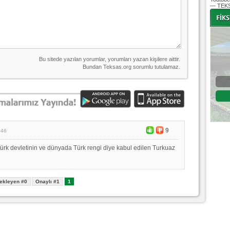
— TEKS
-
-
Bursaspor - Altınordu
1. Lig 32. Hafta
04 Temmuz 2020 Cumartesi | 20:00
Fikstür
9
:46
türk devletinin ve dünyada Türk rengi diye kabul edilen Turkuaz
ekleyen #0
Onaylı #1
1