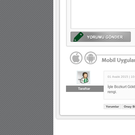
01 Aralık 2015 | 10
İşte Bozkurt Gök
Taraftar
rengi.
Yorumlar
Onay B