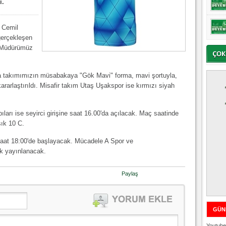
i.
i Cemil
gerçekleşen
l Müdürümüz
nda takımımızın müsabakaya "Gök Mavi" forma, mavi şortuyla,
ararlaştırıldı. Misafir takım Utaş Uşakspor ise kırmızı siyah
ları ise seyirci girişine saat 16.00'da açılacak. Maç saatinde
şık 10 C.
saat 18:00'de başlayacak. Mücadele A Spor ve
ak yayınlanacak.
Paylaş
GÜN
Youtube 