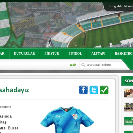
Hoşgeldin Misafi
oruz!
LAR
DUYURULAR
FİKSTÜR
FUTBOL
ALTYAPI
BASKETBO
 okunma
asında
oruz!
Utaş
tısı Bursa