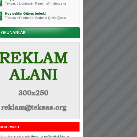
Teksas tribününden Kaan İnal'ın dünya ta
Hoş geldin Güneş bebek!
Teksas tribününden Sadettin Çetinoğlu'nu
Mutluluklar Ceyhun Tetik
Teksas tribünlerinin sevilen isimlerinde
Bursasporumuzun önü açılsın is
Teksaslı Bursasporlular Derneği Başkanı
Hoş geldin Alaz Bebek!
Teksas.org sistem yöneticisi, ekibimizin
Hoş geldin Göktuğ Bebek!
Teksas.org ekibimizden ve tribünlerimizi
Hoş geldin Kadir Kağan Bebek!
Teksas tribünlerinden Basri İleri'nin dü
Hoş geldin Ertuğrul Bebek!
Teksas tribünlerinden Emre Aydın'ın düny
MUTLULUKLAR SİNAN SILACI
Tribünlerimizin sevilen isimlerinden Sin
DEM TWEET
Hoş geldin Kerem Bebek!
Tribünlerimizden Mesut Ulusoy'un (Duka)
kanalımızı takip edin!
https://t.co/Mm9a63kg1u