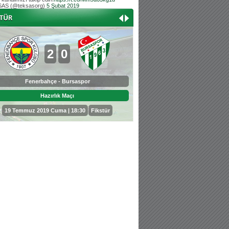
AS (@teksasorg)
5 Şubat 2019
Hoş geldin Aslan bebek!
Teksas tribününden Kaan İnal'ın dünya ta
Hoş geldin Güneş bebek!
Teksas tribününden Sadettin Çetinoğlu'nu
2
0
0
3
Fenerbahçe - Bursaspor
Bursaspor - Sepahan
Hazırlık Maçı
Hazırlık Maçı
19 Temmuz 2019 Cuma | 18:30
Fikstür
25 Temmuz 2019 Perşembe | 18: