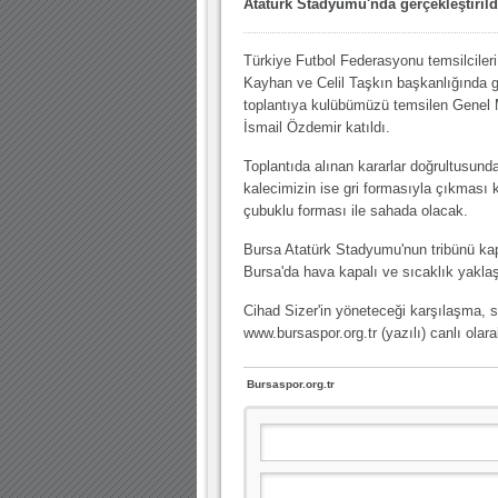
Atatürk Stadyumu'nda gerçekleştirild
10.04.2023 14:44 |
Hoş geldin Göktuğ Bebek!
Türkiye Futbol Federasyonu temsilciler
30.12.2022 18:00 |
Hoş geldin Kadir Kağan Bebek!
Kayhan ve Celil Taşkın başkanlığında 
toplantıya kulübümüzü temsilen Gene
11.11.2025 14:13 |
Hoş geldin Ertuğrul Bebek!
İsmail Özdemir katıldı.
12.10.2025 17:30 |
MUTLULUKLAR SİNAN SILACI
Toplantıda alınan kararlar doğrultusu
16.07.2024 14:32 |
Hoş geldin Kerem Bebek!
kalecimizin ise gri formasıyla çıkması k
çubuklu forması ile sahada olacak.
08.01.2024 19:01 |
Hoş geldin Aslan bebek!
Bursa Atatürk Stadyumu'nun tribünü kapı
03.01.2024 19:09 |
Hoş geldin Güneş bebek!
Bursa'da hava kapalı ve sıcaklık yakla
Cihad Sizer'in yöneteceği karşılaşma, 
www.bursaspor.org.tr (yazılı) canlı olar
Bursaspor.org.tr