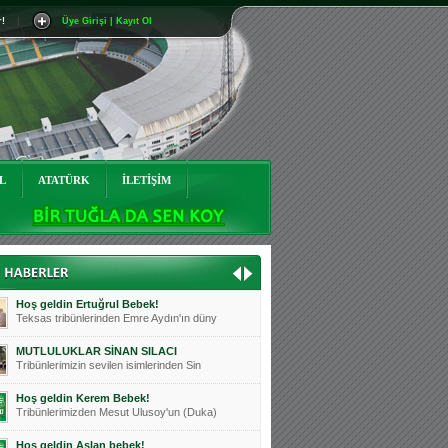
r!
|
Üye Girişi | Kayıt Ol
Mutluluklar Ceyhun Tetik
Teksas tribünlerinin sevilen isimlerinde
Bursasporumuzun önü açılsın is
Teksaslı Bursasporlular Derneği Başkanı
Hoş geldin Alaz Bebek!
Teksas.org sistem yöneticisi, ekibimizin
L
ATATÜRK
İLETİŞİM
Hoş geldin Göktuğ Bebek!
Teksas.org ekibimizden ve tribünlerimizi
Hoş geldin Kadir Kağan Bebek!
Teksas tribünlerinden Basri İleri'nin dü
Hoş geldin Ertuğrul Bebek!
Teksas tribünlerinden Emre Aydın'ın düny
MUTLULUKLAR SİNAN SILACI
Tribünlerimizin sevilen isimlerinden Sin
Hoş geldin Kerem Bebek!
Tribünlerimizden Mesut Ulusoy'un (Duka)
Hoş geldin Aslan bebek!