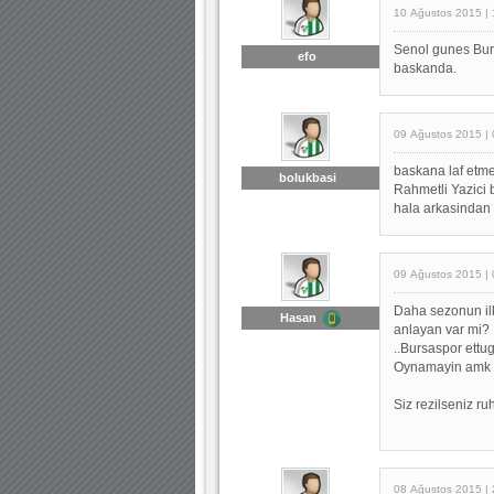
10 Ağustos 2015 | 
Senol gunes Burs
efo
baskanda.
09 Ağustos 2015 | 
baskana laf etme
bolukbasi
Rahmetli Yazici 
hala arkasindan a
09 Ağustos 2015 | 
Daha sezonun il
Hasan
anlayan var mi? R
..Bursaspor ettu
Oynamayin amk b
Siz rezilseniz r
08 Ağustos 2015 | 