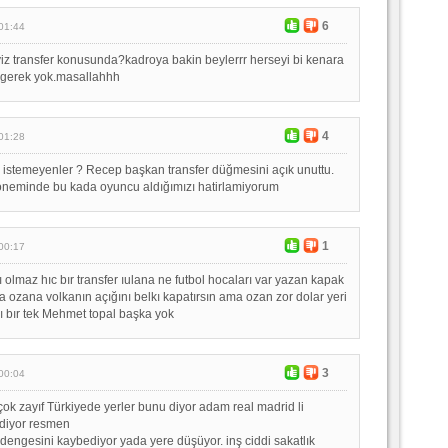
6
01:44
yiz transfer konusunda?kadroya bakin beylerrr herseyi bi kenara
a gerek yok.masallahhh
4
01:28
 istemeyenler ? Recep başkan transfer düğmesini açık unuttu.
döneminde bu kada oyuncu aldığımızı hatirlamiyorum
1
00:17
 olmaz hıc bır transfer ıulana ne futbol hocaları var yazan kapak
a ozana volkanın açığını belkı kapatırsın ama ozan zor dolar yeri
ı bır tek Mehmet topal başka yok
3
00:04
çok zayıf Türkiyede yerler bunu diyor adam real madrid li
ediyor resmen
engesini kaybediyor yada yere düşüyor. inş ciddi sakatlık