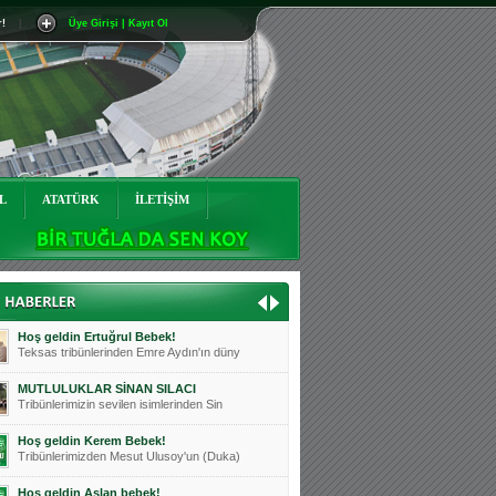
r!
|
Üye Girişi | Kayıt Ol
Mutluluklar Ceyhun Tetik
Teksas tribünlerinin sevilen isimlerinde
Bursasporumuzun önü açılsın is
Teksaslı Bursasporlular Derneği Başkanı
Hoş geldin Alaz Bebek!
Teksas.org sistem yöneticisi, ekibimizin
L
ATATÜRK
İLETİŞİM
Hoş geldin Göktuğ Bebek!
Teksas.org ekibimizden ve tribünlerimizi
Hoş geldin Kadir Kağan Bebek!
Teksas tribünlerinden Basri İleri'nin dü
Hoş geldin Ertuğrul Bebek!
Teksas tribünlerinden Emre Aydın'ın düny
MUTLULUKLAR SİNAN SILACI
Tribünlerimizin sevilen isimlerinden Sin
Hoş geldin Kerem Bebek!
Tribünlerimizden Mesut Ulusoy'un (Duka)
Hoş geldin Aslan bebek!