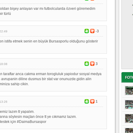
oldan bişey anlayan var mı futbolcularda özveri göremedim
r türlü
-3
22:49
n istifa etmek senin en büyük Bursasporlu olduğunu gösterir
3
18:08
 taraftar anca cakma erman torogluluk yapiodur sosyal medya
 avrupanin diline dusmus bir stat var onunuzde.gidin alin
miniza sahip cikin.
1
13:26
emiz lazım tt yapalım.
rına söylesin maçtan önce tt ye cıkmamz lazım.
destek için #DaimaBursaspor