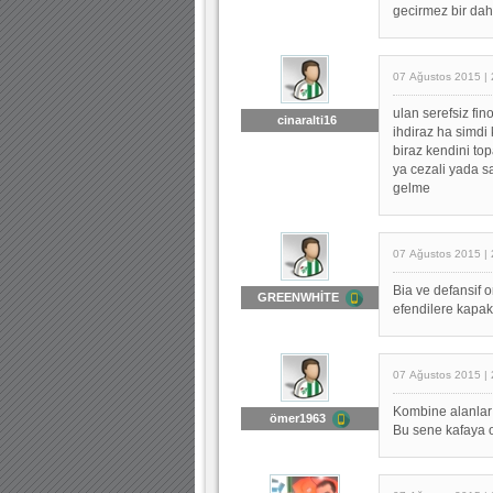
gecirmez bir dah
07 Ağustos 2015 | 
ulan serefsiz fi
cinaralti16
ihdiraz ha simdi
biraz kendini t
ya cezali yada
gelme
07 Ağustos 2015 | 
Bia ve defansif 
GREENWHİTE
efendilere kapak
07 Ağustos 2015 | 
Kombine alanlar
ömer1963
Bu sene kafaya 