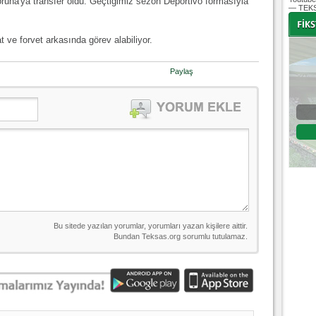
una'ya transfer oldu. Geçtiğimiz sezon Deportivo formasıyla
— TEKS
 ve forvet arkasında görev alabiliyor.
-
-
Paylaş
Bursaspor - Altınordu
1. Lig 32. Hafta
04 Temmuz 2020 Cumartesi | 20:00
Fikstür