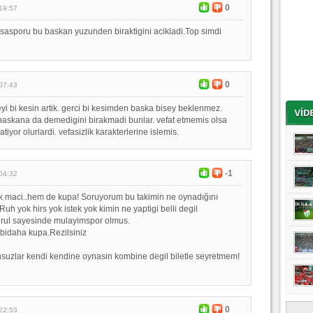
0
19:57
asporu bu baskan yuzunden biraktigini acikladi.Top simdi
0
07:43
yi bi kesin artik. gerci bi kesimden baska bisey beklenmez.
baskana da demedigini birakmadi bunlar. vefat etmemis olsa
tiyor olurlardi. vefasizlik karakterlerine islemis.
-1
04:32
k maci..hem de kupa! Soruyorum bu takimin ne oynadığını
uh yok hirs yok istek yok kimin ne yaptigi belli degil
grul sayesinde mulayimspor olmus.
idaha kupa.Rezilsiniz
uhsuzlar kendi kendine oynasin kombine degil biletle seyretmem!
0
22:53