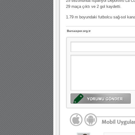
25 sezonunda İspanyol Deportivo La Cor
29 maça çıktı ve 2 gol kaydetti.
1.79 m boyundaki futbolcu sağ-sol kanat
Bursaspor.org.tr