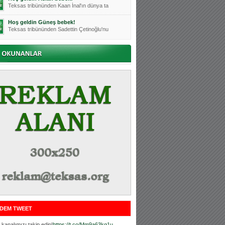
Teksas tribününden Kaan İnal'ın dünya ta
Hoş geldin Güneş bebek!
Teksas tribününden Sadettin Çetinoğlu'nu
Mutluluklar Ceyhun Tetik
Teksas tribünlerinin sevilen isimlerinde
Bursasporumuzun önü açılsın is
Teksaslı Bursasporlular Derneği Başkanı
Hoş geldin Alaz Bebek!
Teksas.org sistem yöneticisi, ekibimizin
Hoş geldin Göktuğ Bebek!
Teksas.org ekibimizden ve tribünlerimizi
Hoş geldin Kadir Kağan Bebek!
Teksas tribünlerinden Basri İleri'nin dü
Hoş geldin Ertuğrul Bebek!
Teksas tribünlerinden Emre Aydın'ın düny
MUTLULUKLAR SİNAN SILACI
Tribünlerimizin sevilen isimlerinden Sin
DEM TWEET
Hoş geldin Kerem Bebek!
Tribünlerimizden Mesut Ulusoy'un (Duka)
kanalımızı takip edin!
https://t.co/Mm9a63kg1u