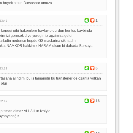
a hayırlı olsun Bursaspor umuza.
1
23:46
no kopegi gibi hakemlere havlayip durdun her top kaybinda
 kirmizi gorecek diye yuregimiz agzimiza geldi
oparladin nedense hepde GS maclarina cikmadin
 sakat NAMKOR hakkimiz HARAM olsun bi dahada Bursaya
6
23:13
ortasaha alindimi bu is tamamdir bu transferler de ozanla volkan
 olur
16
22:47
 pisman olmaz ALLAH ın izniyle.
oynayacağız