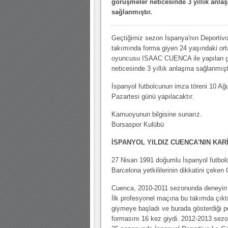
görüşmeler neticesinde 3 yıllık anla
sağlanmıştır.
Geçtiğimiz sezon İspanya'nın Deportiv
takımında forma giyen 24 yaşındaki or
oyuncusu ISAAC CUENCA ile yapılan 
neticesinde 3 yıllık anlaşma sağlanmışt
İspanyol futbolcunun imza töreni 10 Ağ
Pazartesi günü yapılacaktır.
Kamuoyunun bilgisine sunarız.
Bursaspor Kulübü
İSPANYOL YILDIZ CUENCA'NIN KAR
27 Nisan 1991 doğumlu İspanyol futbolc
Barcelona yetkililerinin dikkatini çeken
Cuenca, 2010-2011 sezonunda deneyin ka
İlk profesyonel maçına bu takımda çık
giymeye başladı ve burada gösterdiği p
formasını 16 kez giydi. 2012-2013 sezo