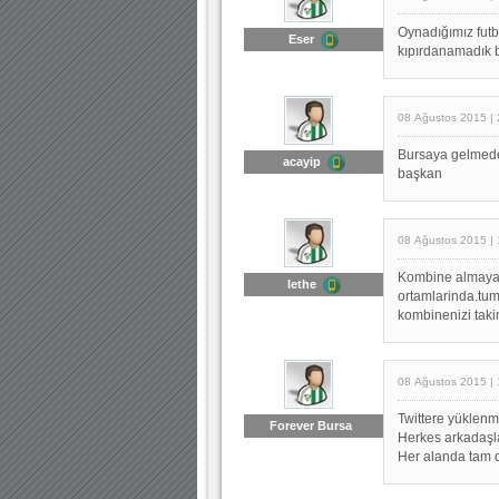
Oynadığımız futb
Eser
kıpırdanamadık bi
08 Ağustos 2015 | 
Bursaya gelmede
acayip
başkan
08 Ağustos 2015 | 
Kombine almayan
lethe
ortamlarinda.tum
kombinenizi taki
08 Ağustos 2015 | 
Twittere yüklenm
Forever Bursa
Herkes arkadaşla
Her alanda tam 