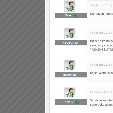
08 Ağustos 2015 | 
Şampiyon olursa
Eser
08 Ağustos 2015 | 
Bu sene kombine
NYCBURSA
yeniden yazacağ
YAŞASIN BÜYÜK
08 Ağustos 2015 | 
hayırlı olsun he
ınegolluler
08 Ağustos 2015 | 
Şimdi volkan il
Truva16
sene bela takımı