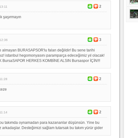
2
13:11
k şaşırmayın
3
12:36
 almayan BURASAPSOR'lu falan değildir! Bu sene tarihi
ız! istanbul hegomonyasını paramparça edeceğimiz yıl olacak!
 BursaSAPOR HERKES KOMBİNE ALSIN Bursaspor İÇİN!!!
2
11:28
rkeze
2
11:14
e bu takımda oynamadan para kazananlar düşünsün. Yine bu
z arkadaşlar. Desteğimizi sağlam tutarsak bu takım yürür gider