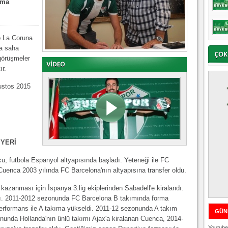
şma
o La Coruna
ta saha
görüşmeler
ır.
ustos 2015
İYERİ
u, futbola Espanyol altyapısında başladı. Yeteneği ile FC
 Cuenca 2003 yılında FC Barcelona'nın altyapısına transfer oldu.
zanması için İspanya 3.lig ekiplerinden Sabadell'e kiralandı.
tı. 2011-2012 sezonunda FC Barcelona B takımında forma
erformans ile A takıma yükseldi. 2011-12 sezonunda A takım
GÜN
nunda Hollanda'nın ünlü takımı Ajax'a kiralanan Cuenca, 2014-
Youtube 