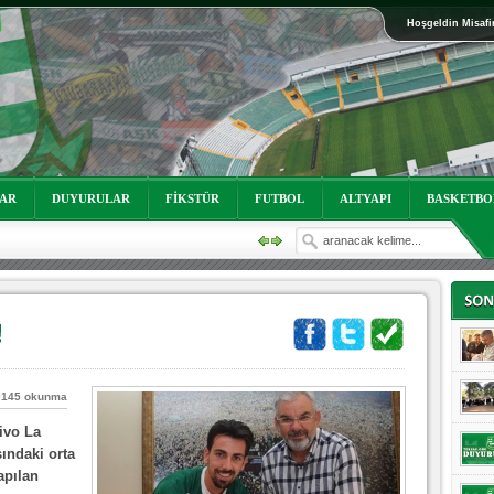
Hoşgeldin Misafi
oruz!
LAR
DUYURULAR
FİKSTÜR
FUTBOL
ALTYAPI
BASKETBO
0145 okunma
ivo La
ındaki orta
apılan