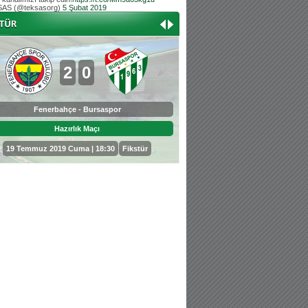
AS (@teksasorg)
5 Şubat 2019
Hoş geldin Aslan bebek!
Teksas tribününden Kaan İnal'ın dünya ta
Hoş geldin Güneş bebek!
Teksas tribününden Sadettin Çetinoğlu'nu
2
0
0
3
Fenerbahçe - Bursaspor
Bursaspor - Sepahan
Hazırlık Maçı
Hazırlık Maçı
19 Temmuz 2019 Cuma | 18:30
Fikstür
25 Temmuz 2019 Perşembe | 18: