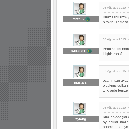
08 Ağustos 2015 | 
Biraz sabirsizmi
remz16
birakin.Hic tras
08 Ağustos 2015 | 
Bolukbasini hala
Radagast
Hiçbir transfer 
08 Ağustos 2015 | 
ozanın sag ayağı
mustafa
olcakmıs volkanl
turkıyede benzer
08 Ağustos 2015 | 
Kimi arkadaşlar 
taylong
oyuncuları mal 
adama dalan ya d