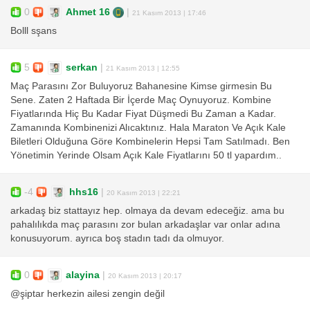
0
Ahmet 16
|
21 Kasım 2013 | 17:46
Bolll sşans
5
serkan
|
21 Kasım 2013 | 12:55
Maç Parasını Zor Buluyoruz Bahanesine Kimse girmesin Bu
Sene. Zaten 2 Haftada Bir İçerde Maç Oynuyoruz. Kombine
Fiyatlarında Hiç Bu Kadar Fiyat Düşmedi Bu Zaman a Kadar.
Zamanında Kombinenizi Alıcaktınız. Hala Maraton Ve Açık Kale
Biletleri Olduğuna Göre Kombinelerin Hepsi Tam Satılmadı. Ben
Yönetimin Yerinde Olsam Açık Kale Fiyatlarını 50 tl yapardım..
-4
hhs16
|
20 Kasım 2013 | 22:21
arkadaş biz stattayız hep. olmaya da devam edeceğiz. ama bu
pahalılıkda maç parasını zor bulan arkadaşlar var onlar adına
konusuyorum. ayrıca boş stadın tadı da olmuyor.
0
alayina
|
20 Kasım 2013 | 20:17
@şiptar herkezin ailesi zengin değil