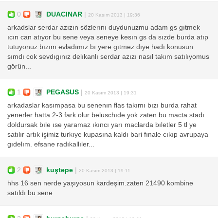
0
DUACINAR
|
20 Kasım 2013 | 19:36
arkadslar serdar azızın sözlerını duydunuzmu adam gs gıtmek
ıcın can atıyor bu sene veya seneye kesın gs da sızde burda atıp
tutuyonuz bızım evladımız bı yere gıtmez dıye hadı konusun
sımdı cok sevdıgınız delıkanlı serdar azızı nasıl takım satılıyomus
görün...
1
PEGASUS
|
20 Kasım 2013 | 19:31
arkadaslar kasımpasa bu senenın flas takımı bızı burda rahat
yenerler hatta 2-3 fark olur beluschıde yok zaten bu macta stadı
doldursak bıle ıse yaramaz ıkıncı yarı maclarda bıletler 5 tl ye
satılır artık işimiz turkıye kupasına kaldı bari fınale cıkıp avrupaya
gıdelım. efsane radıkallıler...
2
kuştepe
|
20 Kasım 2013 | 19:11
hhs 16 sen nerde yaşıyosun kardeşim.zaten 21490 kombine
satıldı bu sene