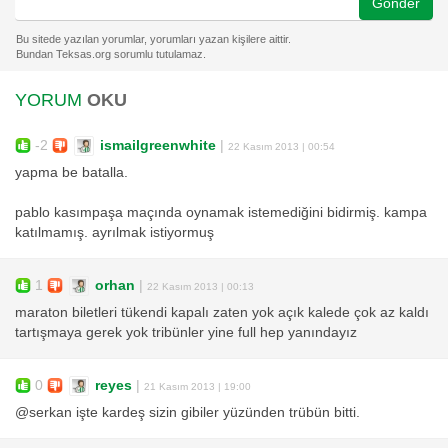
Gönder
YORUM
OKU
-2
ismailgreenwhite
|
22 Kasım 2013 | 00:54
yapma be batalla.
pablo kasımpaşa maçında oynamak istemediğini bidirmiş. kampa
katılmamış. ayrılmak istiyormuş
1
orhan
|
22 Kasım 2013 | 00:13
maraton biletleri tükendi kapalı zaten yok açık kalede çok az kaldı
tartışmaya gerek yok tribünler yine full hep yanındayız
0
reyes
|
21 Kasım 2013 | 19:00
@serkan işte kardeş sizin gibiler yüzünden trübün bitti.