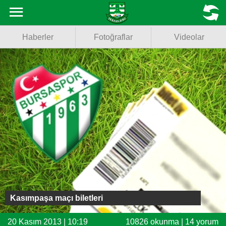
Haberler
MENU
Haberler
Fotoğraflar
Videolar
Fotoğraflar
Videolar
Basketbol
Voleybol
Puan Durumu
Fikstür
Facebook
Kasımpaşa maçı biletleri
Twitter
20 Kasım 2013 | 10:19
10826 okunma | 14 yorum