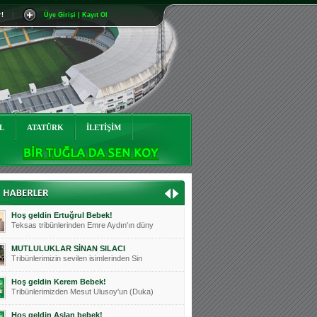
r!
|
Üye Girişi | Kayıt Ol
Mutluluklar Ceyhun Tetik
Teksas tribünlerinin sevilen isimlerinde
Bursasporumuzun önü açılsın is
Teksaslı Bursasporlular Derneği Başkanı
Hoş geldin Alaz Bebek!
Teksas.org sistem yöneticisi, ekibimizin
L
ATATÜRK
İLETİŞİM
Hoş geldin Göktuğ Bebek!
Teksas.org ekibimizden ve tribünlerimizi
Hoş geldin Kadir Kağan Bebek!
Teksas tribünlerinden Basri İleri'nin dü
Hoş geldin Ertuğrul Bebek!
Teksas tribünlerinden Emre Aydın'ın düny
MUTLULUKLAR SİNAN SILACI
Tribünlerimizin sevilen isimlerinden Sin
Hoş geldin Kerem Bebek!
Tribünlerimizden Mesut Ulusoy'un (Duka)
Hoş geldin Aslan bebek!