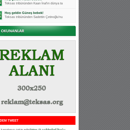
Teksas tribününden Kaan İnal'ın dünya ta
Hoş geldin Güneş bebek!
Teksas tribününden Sadettin Çetinoğlu'nu
Mutluluklar Ceyhun Tetik
Teksas tribünlerinin sevilen isimlerinde
Bursasporumuzun önü açılsın is
Teksaslı Bursasporlular Derneği Başkanı
Hoş geldin Alaz Bebek!
Teksas.org sistem yöneticisi, ekibimizin
Hoş geldin Göktuğ Bebek!
Teksas.org ekibimizden ve tribünlerimizi
Hoş geldin Kadir Kağan Bebek!
Teksas tribünlerinden Basri İleri'nin dü
Hoş geldin Ertuğrul Bebek!
Teksas tribünlerinden Emre Aydın'ın düny
MUTLULUKLAR SİNAN SILACI
Tribünlerimizin sevilen isimlerinden Sin
DEM TWEET
Hoş geldin Kerem Bebek!
Tribünlerimizden Mesut Ulusoy'un (Duka)
kanalımızı takip edin!
https://t.co/Mm9a63kg1u