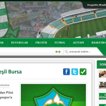
Hoşgeldin Misafi
oruz!
LAR
DUYURULAR
FİKSTÜR
FUTBOL
ALTYAPI
BASKETBO
 okunma
den Pilot
oruz!
yespor'a