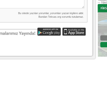
— TEKS
-
-
Bursaspor - Altınordu
1. Lig 32. Hafta
04 Temmuz 2020 Cumartesi | 20:00
Fikstür