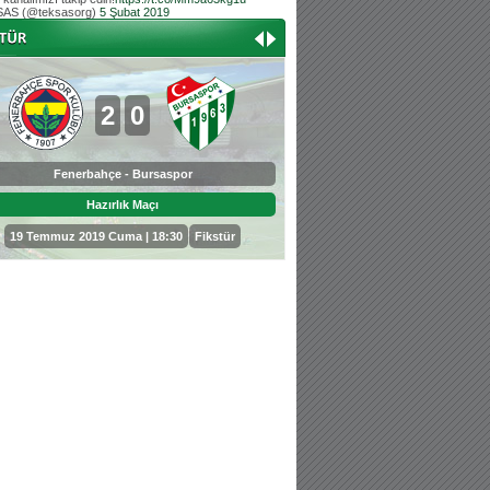
AS (@teksasorg)
5 Şubat 2019
Hoş geldin Aslan bebek!
Teksas tribününden Kaan İnal'ın dünya ta
Hoş geldin Güneş bebek!
Teksas tribününden Sadettin Çetinoğlu'nu
2
0
0
3
Fenerbahçe - Bursaspor
Bursaspor - Sepahan
Hazırlık Maçı
Hazırlık Maçı
19 Temmuz 2019 Cuma | 18:30
Fikstür
25 Temmuz 2019 Perşembe | 18: