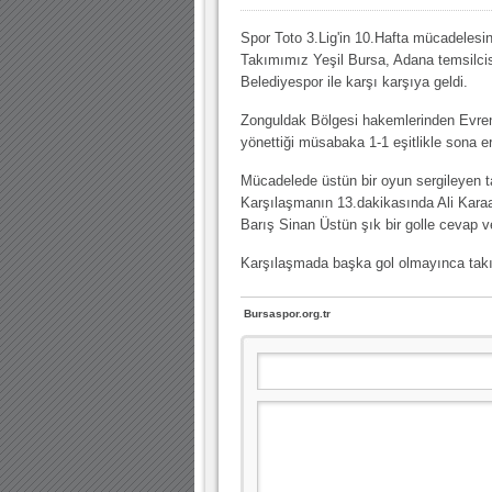
10.04.2023 14:44 |
Hoş geldin Göktuğ Bebek!
Spor Toto 3.Lig'in 10.Hafta mücadelesin
Takımımız Yeşil Bursa, Adana temsilci
30.12.2022 18:00 |
Hoş geldin Kadir Kağan Bebek!
Belediyespor ile karşı karşıya geldi.
11.11.2025 14:13 |
Hoş geldin Ertuğrul Bebek!
Zonguldak Bölgesi hakemlerinden Evren
12.10.2025 17:30 |
MUTLULUKLAR SİNAN SILACI
yönettiği müsabaka 1-1 eşitlikle sona er
16.07.2024 14:32 |
Hoş geldin Kerem Bebek!
Mücadelede üstün bir oyun sergileyen t
Karşılaşmanın 13.dakikasında Ali Karaa
08.01.2024 19:01 |
Hoş geldin Aslan bebek!
Barış Sinan Üstün şık bir golle cevap v
03.01.2024 19:09 |
Hoş geldin Güneş bebek!
Karşılaşmada başka gol olmayınca takım
Bursaspor.org.tr