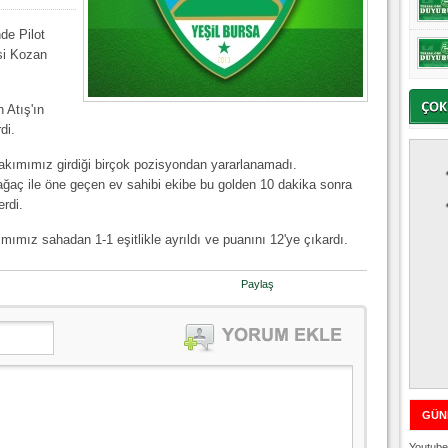
de Pilot
si Kozan
 Atış'ın
di.
akımımız girdiği birçok pozisyondan yararlanamadı.
ğaç ile öne geçen ev sahibi ekibe bu golden 10 dakika sonra
erdi.
ımız sahadan 1-1 eşitlikle ayrıldı ve puanını 12'ye çıkardı.
Paylaş
GÜN
Youtube 