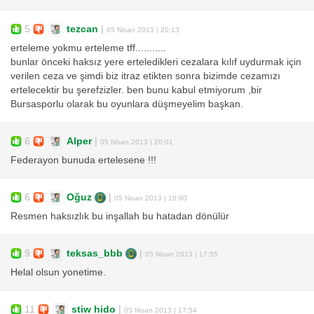
5
tezcan
|
05 Nisan 2013 | 20:13
erteleme yokmu erteleme tff...........
bunlar önceki haksız yere erteledikleri cezalara kılıf uydurmak için
verilen ceza ve şimdi biz itraz etikten sonra bizimde cezamızı
ertelecektir bu şerefzizler. ben bunu kabul etmiyorum ,bir
Bursasporlu olarak bu oyunlara düşmeyelim başkan.
6
Alper
|
05 Nisan 2013 | 20:01
Federayon bunuda ertelesene !!!
6
Oğuz
|
05 Nisan 2013 | 18:00
Resmen haksızlık bu inşallah bu hatadan dönülür
9
teksas_bbb
|
05 Nisan 2013 | 17:55
Helal olsun yonetime.
11
stiw hido
|
05 Nisan 2013 | 17:54