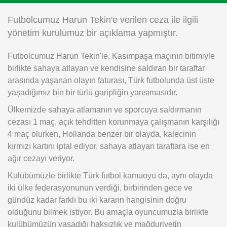
Instagram
Futbolcumuz Harun Tekin'e verilen ceza ile ilgili
yönetim kurulumuz bir açıklama yapmıştır.
Android
Futbolcumuz Harun Tekin'le, Kasımpaşa maçının bitimiyle
birlikte sahaya atlayan ve kendisine saldıran bir taraftar
iOS
arasında yaşanan olayın faturası, Türk futbolunda üst üste
yaşadığımız bin bir türlü garipliğin yansımasıdır.
Ülkemizde sahaya atlamanın ve sporcuya saldırmanın
cezası 1 maç, açık tehditten korunmaya çalışmanın karşılığı
4 maç olurken, Hollanda benzer bir olayda, kalecinin
kırmızı kartını iptal ediyor, sahaya atlayan taraftara ise en
ağır cezayı veriyor.
Kulübümüzle birlikte Türk futbol kamuoyu da, aynı olayda
iki ülke federasyonunun verdiği, birbirinden gece ve
gündüz kadar farklı bu iki kararın hangisinin doğru
olduğunu bilmek istiyor. Bu amaçla oyuncumuzla birlikte
kulübümüzün yaşadığı haksızlık ve mağduriyetin