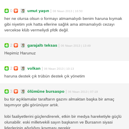
0
umut yaşın
|
08 Nisan 2013 | 16:50
her ne olursa olsun o formayı atmamalıydı benim haruna kıymak
gibi niyetim yok hatta ellerine sağlık ama atmamalıydı cezayı
vercekse klüb vermeliydi pfdk değil.
2
garajaltı teksas
|
06 Nisan 2013 | 13:49
Hepimiz Harunuz
2
volkan
|
06 Nisan 2013 | 10:13
haruna destek çık trübün destek çık yönetim
3
ölümüne bursaspo
|
06 Nisan 2013 | 07:19
bu tür açıklamalar taraftarın gazını almaktan başka bir amaç
taşımıyor gibi görünüyor artık.
lobi faaliyetlerini güçlendirerek, etkin bir medya hareketiyle güçlü
olunabilir. eski milletvekili sayın başkanın ve Bursanın siyasi
liderlerinin ağırlığını koyması gerekir.