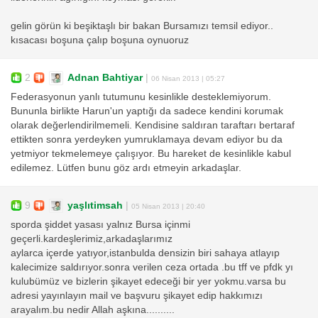
gelin görün ki beşiktaşlı bir bakan Bursamızı temsil ediyor..
kısacası boşuna çalıp boşuna oynuoruz
2
Adnan Bahtiyar
|
06 Nisan 2013 | 05:27
Federasyonun yanlı tutumunu kesinlikle desteklemiyorum.
Bununla birlikte Harun'un yaptığı da sadece kendini korumak
olarak değerlendirilmemeli. Kendisine saldıran taraftarı bertaraf
ettikten sonra yerdeyken yumruklamaya devam ediyor bu da
yetmiyor tekmelemeye çalışıyor. Bu hareket de kesinlikle kabul
edilemez. Lütfen bunu göz ardı etmeyin arkadaşlar.
9
yaşlıtimsah
|
05 Nisan 2013 | 20:40
sporda şiddet yasası yalnız Bursa içinmi
geçerli.kardeşlerimiz,arkadaşlarımız
aylarca içerde yatıyor,istanbulda densizin biri sahaya atlayıp
kalecimize saldırıyor.sonra verilen ceza ortada .bu tff ve pfdk yı
kulubümüz ve bizlerin şikayet edeceği bir yer yokmu.varsa bu
adresi yayınlayın mail ve başvuru şikayet edip hakkımızı
arayalım.bu nedir Allah aşkına..........