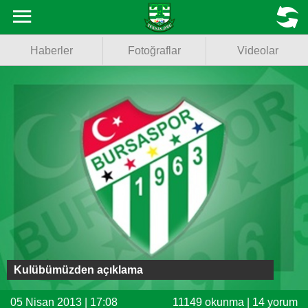
Haberler
MENU
Haberler
Fotoğraflar
Videolar
Fotoğraflar
Videolar
Basketbol
Voleybol
Puan Durumu
Fikstür
Facebook
Kulübümüzden açıklama
Twitter
05 Nisan 2013 | 17:08
11149 okunma | 14 yorum