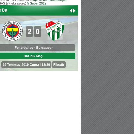
AS (@teksasorg)
5 Şubat 2019
Hoş geldin Aslan bebek!
Teksas tribününden Kaan İnal'ın dünya ta
Hoş geldin Güneş bebek!
Teksas tribününden Sadettin Çetinoğlu'nu
2
0
0
3
Fenerbahçe - Bursaspor
Bursaspor - Sepahan
Hazırlık Maçı
Hazırlık Maçı
19 Temmuz 2019 Cuma | 18:30
Fikstür
25 Temmuz 2019 Perşembe | 18: