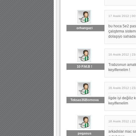
17 Aralık 2012 | 00
bu hoca 5e2 pas 
orhangazi
çalıştırma siste
dolaşıyo sahada.
16 Aralık 2012 | 23
Trabzonun amatör
10 P.M.B !
keyiflenelim !
16 Aralık 2012 | 23
ligde iyi değiliz
Teksas35Bornova
keyiflenelim
16 Aralık 2012 | 22
arkadslar mac sa
pegasus