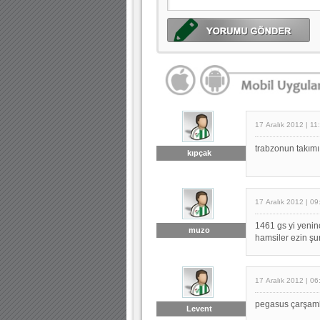
17 Aralık 2012 | 11
trabzonun takımı
kıpçak
17 Aralık 2012 | 09
1461 gs yi yenince
muzo
hamsiler ezin şu
17 Aralık 2012 | 06
pegasus çarşamb
Levent