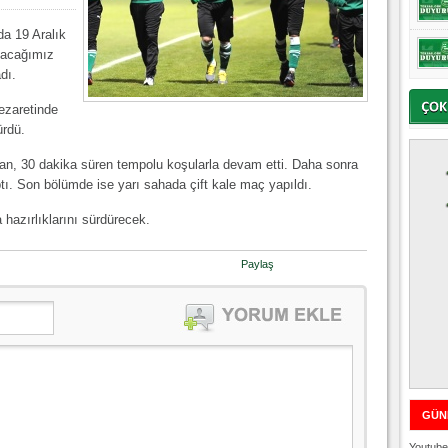
a 19 Aralık
şacağımız
dı.
ezaretinde
ürdü.
an, 30 dakika süren tempolu koşularla devam etti. Daha sonra
tı. Son bölümde ise yarı sahada çift kale maç yapıldı.
hazırlıklarını sürdürecek.
Paylaş
GÜN
Youtube 