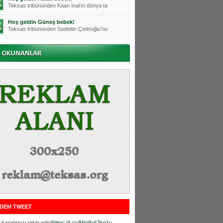
Teksas tribününden Kaan İnal'ın dünya ta
Hoş geldin Güneş bebek!
Teksas tribününden Sadettin Çetinoğlu'nu
Mutluluklar Ceyhun Tetik
Teksas tribünlerinin sevilen isimlerinde
Bursasporumuzun önü açılsın is
Teksaslı Bursasporlular Derneği Başkanı
Hoş geldin Alaz Bebek!
Teksas.org sistem yöneticisi, ekibimizin
Hoş geldin Göktuğ Bebek!
Teksas.org ekibimizden ve tribünlerimizi
Hoş geldin Kadir Kağan Bebek!
Teksas tribünlerinden Basri İleri'nin dü
Hoş geldin Ertuğrul Bebek!
Teksas tribünlerinden Emre Aydın'ın düny
MUTLULUKLAR SİNAN SILACI
Tribünlerimizin sevilen isimlerinden Sin
DEM TWEET
Hoş geldin Kerem Bebek!
Tribünlerimizden Mesut Ulusoy'un (Duka)
kanalımızı takip edin!
https://t.co/Mm9a63kg1u