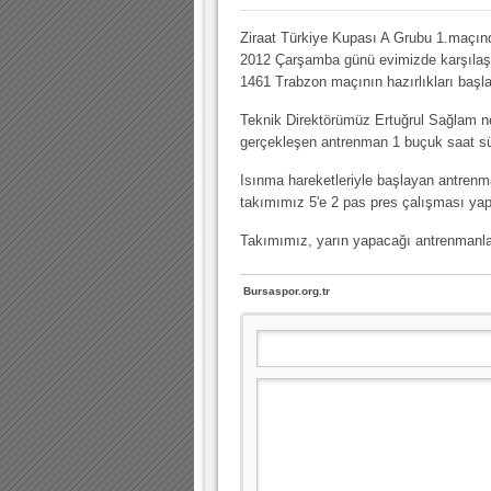
30.12.2022 18:00 |
Ziraat Türkiye Kupası A Grubu 1.maçınd
Hoş geldin Kadir Kağan Bebek!
2012 Çarşamba günü evimizde karşıla
11.11.2025 14:13 |
Hoş geldin Ertuğrul Bebek!
1461 Trabzon maçının hazırlıkları başla
12.10.2025 17:30 |
MUTLULUKLAR SİNAN SILACI
Teknik Direktörümüz Ertuğrul Sağlam n
gerçekleşen antrenman 1 buçuk saat s
16.07.2024 14:32 |
Hoş geldin Kerem Bebek!
Isınma hareketleriyle başlayan antrenm
08.01.2024 19:01 |
Hoş geldin Aslan bebek!
takımımız 5'e 2 pas pres çalışması yap
03.01.2024 19:09 |
Hoş geldin Güneş bebek!
Takımımız, yarın yapacağı antrenmanla 
Bursaspor.org.tr