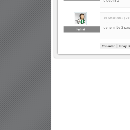
gıdebılırız
16 Aralık 2012 | 21
genemi 5e 2 pas 
ferhat
Yorumlar
Onay B