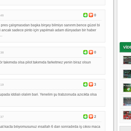
0
:46
pres çalışmasıdan başka birşey bilmiyo sanırım.bence güzel bi
mi ancak sadece pinto için yapılmalı adam dünyadan bir haber
..
0
:38
 takımıda olsa pilot takımıda farketmez yenin biraz olsun
3
:19
 kupada iddialı olalım bari. Yenelim şu trabzonuda azıcıkta olsa
2
:37
at kacta bılıyomusunuz ınsallah 6 dan sonradırda iş cıkısı maca