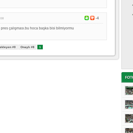
-4
:08
pres çalışması.bu hoca başka bisi bilmiyormu
ekleyen #0
Onaylı #8
1