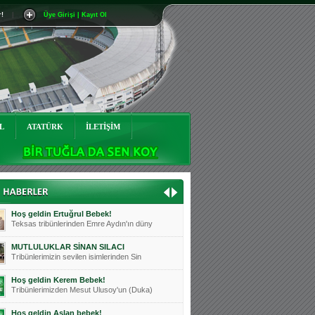
r!
|
Üye Girişi | Kayıt Ol
Mutluluklar Ceyhun Tetik
Teksas tribünlerinin sevilen isimlerinde
Bursasporumuzun önü açılsın is
Teksaslı Bursasporlular Derneği Başkanı
Hoş geldin Alaz Bebek!
Teksas.org sistem yöneticisi, ekibimizin
L
ATATÜRK
İLETİŞİM
Hoş geldin Göktuğ Bebek!
Teksas.org ekibimizden ve tribünlerimizi
Hoş geldin Kadir Kağan Bebek!
Teksas tribünlerinden Basri İleri'nin dü
Hoş geldin Ertuğrul Bebek!
Teksas tribünlerinden Emre Aydın'ın düny
MUTLULUKLAR SİNAN SILACI
Tribünlerimizin sevilen isimlerinden Sin
Hoş geldin Kerem Bebek!
Tribünlerimizden Mesut Ulusoy'un (Duka)
Hoş geldin Aslan bebek!