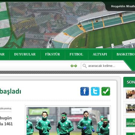
Hoşgeldin Misafi
oruz!
LAR
DUYURULAR
FİKSTÜR
FUTBOL
ALTYAPI
BASKETBO
 okunma
oruz!
 bugün
la 1461