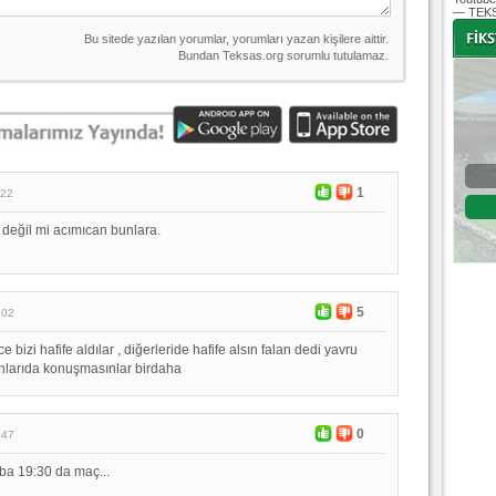
— TEKS
-
-
Bursaspor - Altınordu
1
:22
1. Lig 32. Hafta
 değil mi acımıcan bunlara.
04 Temmuz 2020 Cumartesi | 20:00
Fikstür
5
:02
 bizi hafife aldılar , diğerleride hafife alsın falan dedi yavru
nlarıda konuşmasınlar birdaha
0
:47
a 19:30 da maç...