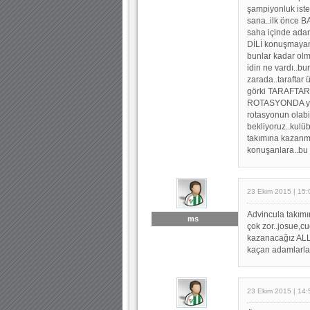
şampiyonluk iste
sana..ilk önce 
saha içinde adam
DİLİ konuşmayan
bunlar kadar olm
idin ne vardı..bu
zarada..taraftar
görki TARAFTARın
ROTASYONDA yaps
rotasyonun olabil
bekliyoruz..kulü
takımına kazanma
konuşanlara..bu
23 Ekim 2015 | 15:
Advincula takımı
ms
çok zor..josue,c
kazanacağız ALL
kaçan adamlarla
23 Ekim 2015 | 14: