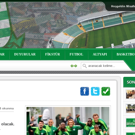
Hoşgeldin Misafi
oruz!
LAR
DUYURULAR
FİKSTÜR
FUTBOL
ALTYAPI
BASKETBO
4 okunma
olacak.
r