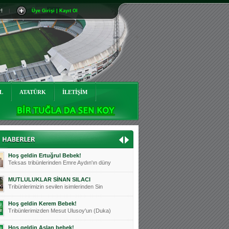
r!
|
Üye Girişi | Kayıt Ol
Mutluluklar Ceyhun Tetik
Teksas tribünlerinin sevilen isimlerinde
Bursasporumuzun önü açılsın is
Teksaslı Bursasporlular Derneği Başkanı
Hoş geldin Alaz Bebek!
Teksas.org sistem yöneticisi, ekibimizin
L
ATATÜRK
İLETİŞİM
Hoş geldin Göktuğ Bebek!
Teksas.org ekibimizden ve tribünlerimizi
Hoş geldin Kadir Kağan Bebek!
Teksas tribünlerinden Basri İleri'nin dü
Hoş geldin Ertuğrul Bebek!
Teksas tribünlerinden Emre Aydın'ın düny
MUTLULUKLAR SİNAN SILACI
Tribünlerimizin sevilen isimlerinden Sin
Hoş geldin Kerem Bebek!
Tribünlerimizden Mesut Ulusoy'un (Duka)
Hoş geldin Aslan bebek!