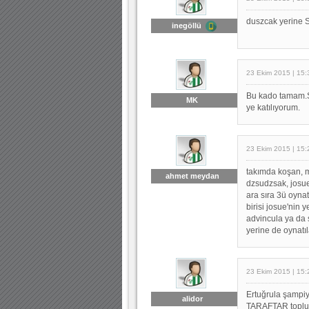
duszcak yerine 
inegöllü
23 Ekim 2015 | 15:
Bu kado tamam.
MK
ye katılıyorum.
23 Ekim 2015 | 15:
takımda koşan, 
ahmet meydan
dzsudzsak, josue
ara sıra 3ü oynat
birisi josue'nin 
advincula ya da 
yerine de oynatıl
23 Ekim 2015 | 15:
Ertuğrula şampiy
alidor
TARAFTAR toplulu