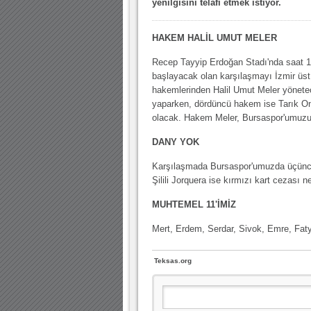
yenilgisini telafi etmek istiyor.
HAKEM HALİL UMUT MELER
Recep Tayyip Erdoğan Stadı'nda saat 1
başlayacak olan karşılaşmayı İzmir üs
hakemlerinden Halil Umut Meler yönetece
yaparken, dördüncü hakem ise Tarık Ong
olacak. Hakem Meler, Bursaspor'umuz
DANY YOK
Karşılaşmada Bursaspor'umuzda üçüncü
Şilili Jorquera ise kırmızı kart cezası
MUHTEMEL 11'İMİZ
Mert, Erdem, Serdar, Sivok, Emre, Fat
Teksas.org