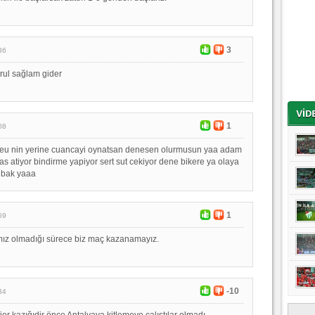
3
36
rul sağlam gider
1
08
eu nin yerine cuancayi oynatsan denesen olurmusun yaa adam
as atiyor bindirme yapiyor sert sut cekiyor dene bikere ya olaya
 bak yaaa
1
59
ız olmadığı sürece biz maç kazanamayız.
-10
34
er kazığıdir önce Antalyaya kitlemeye çalıştılar olmadı