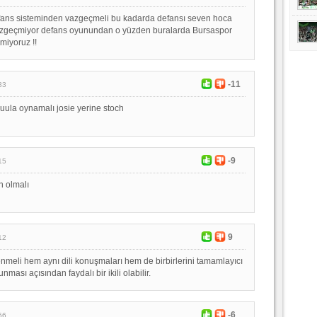
efans sisteminden vazgeçmeli bu kadarda defansı seven hoca
zgeçmiyor defans oyunundan o yüzden buralarda Bursaspor
emiyoruz !!
-11
33
ula oynamalı josie yerine stoch
-9
15
n olmalı
9
12
nenmeli hem aynı dili konuşmaları hem de birbirlerini tamamlayıcı
unması açısından faydalı bir ikili olabilir.
-6
56