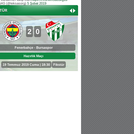
AS (@teksasorg)
5 Şubat 2019
Hoş geldin Aslan bebek!
Teksas tribününden Kaan İnal'ın dünya ta
Hoş geldin Güneş bebek!
Teksas tribününden Sadettin Çetinoğlu'nu
2
0
0
3
Fenerbahçe - Bursaspor
Bursaspor - Sepahan
Hazırlık Maçı
Hazırlık Maçı
19 Temmuz 2019 Cuma | 18:30
Fikstür
25 Temmuz 2019 Perşembe | 18: