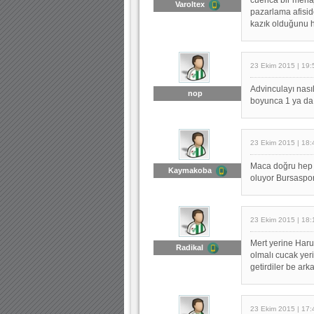
Varoltex
pazarlama afiside
kazık olduğunu h
23 Ekim 2015 | 19:
Advinculayı nası
nop
boyunca 1 ya da
23 Ekim 2015 | 18:
Maca doğru hep 
Kaymakoba
oluyor Bursaspor
23 Ekim 2015 | 18:
Mert yerine Haru
Radikal
olmalı cucak yer
getirdiler be ark
23 Ekim 2015 | 17: