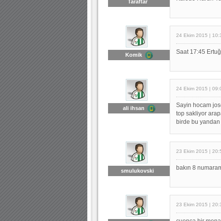
Taraftar
24 Ekim 2015 | 10:
Saat 17:45 Ertuğ
Komik
24 Ekim 2015 | 09:
Sayin hocam jos
ali ihsan
top sakliyor arap
birde bu yandan
23 Ekim 2015 | 20:
bakın 8 numaram
smulukovski
23 Ekim 2015 | 20:
cuenca bir menaj