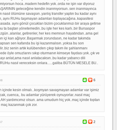
miyorsun hoca..madem hedefin yok..orda ne işin var diyoruz
BAŞARININ geleceğine kendin inanmıyorsun..sen inanmayınca
 nasıl ölümüne savaşsın..yanlış transfer yaptın bu kadar aynı
, aynı RUHu taşımayan adamları toplayacağına..kapasitesi
asada. aynı gönül çocukları bizim çocuklarımızı bir araya getirse
nu ta baştan yönetemedin..bu işte her kes karlı..bir Bursaspor
 üzgün..alanlar, getirenler, her kes memnun hayatından..ama gel
 içi kan ağlıyor..Başarmak zorundasın, ne kadar takımda
an sen kafanda bu işi kazanmalısın..yoksa bu son
ir..biz senin artık kulübenden çıkıp takım ile şahlanmanı
bede öyle omuzlarını sıkıp oturmanın kimseye faydası yok..çık ve
yı anlat,ama nasıl anlatacaksın..bu kadar yabancı dili
 RUHu nasıl vereceksin onlara......galiba BÜTÜN MESELE BU..
6
08
n içinde kesin olmalı...koşmyan savaşmayan adamlar var işimiz
ucak, cuenca,. bu adamlar yürüyerek oynuyorlar..nasıl maç
AH yardımcımız olsun. ama umudum hiç yok..maç içinde toptan
 maç kazanmak çok zor.
2
57