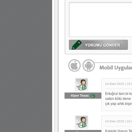
24 Ekim 2015 | 15:
Ertuğrul tam bi 
Alper Texas
saten kötü dene b
çık yap artık bişe
24 Ekim 2015 | 10:
Kalede Harun Tek