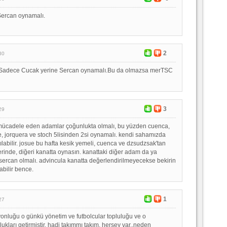
Sercan oynamalı.
2
30
Sadece Cucak yerine Sercan oynamalı.Bu da olmazsa merTSC
3
29
mücadele eden adamlar çoğunlukta olmalı, bu yüzden cuenca,
, jorquera ve stoch 5lisinden 2si oynamalı. kendi sahamızda
ılabilir. josue bu hafta kesik yemeli, cuenca ve dzsudzsak'tan
yerinde, diğeri kanatta oynasın. kanattaki diğer adam da ya
sercan olmalı. advincula kanatta değerlendirilmeyecekse bekirin
abilir bence.
1
27
onluğu o günkü yönetim ve futbolcular topluluğu ve o
kları getirmiştir. hadi takımmı takım, herşey var..neden