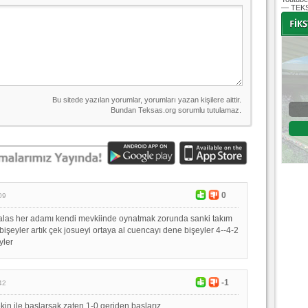
— TEKS
-
-
Bursaspor - Altınordu
1. Lig 32. Hafta
04 Temmuz 2020 Cumartesi | 20:00
Fikstür
0
09
kalas her adamı kendi mevkiinde oynatmak zorunda sanki takım
işeyler artık çek josueyi ortaya al cuencayı dene bişeyler 4--4-2
yler
-1
42
in ile başlarsak zaten 1-0 geriden başlarız.