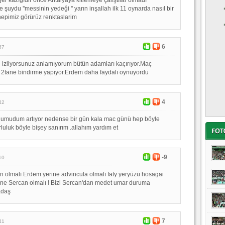
 şuydu ''messinin yedeği '' yarın inşallah ilk 11 oynarda nasıl bir
epimiz görürüz renktaslarim
6
57
l izliyorsunuz anlamıyorum bütün adamları kaçırıyor.Maç
 2tane bindirme yapıyor.Erdem daha faydalı oynuyordu
4
42
umudum artıyor nedense bir gün kala mac günü hep böyle
luluk böyle bişey sanırım .allahım yardım et
-9
10
n olmalı Erdem yerine advincula olmalı faty yeryüzü hosagai
ine Sercan olmalı ! Bizi Sercan'dan medet umar duruma
adaş
7
41