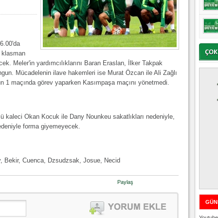
6.00'da
t klasman
k. Meler'in yardımcılıklarını Baran Eraslan, İlker Takpak
un. Mücadelenin ilave hakemleri ise Murat Özcan ile Ali Zağlı
un 1 maçında görev yaparken Kasımpaşa maçını yönetmedi.
 kaleci Okan Kocuk ile Dany Nounkeu sakatlıkları nedeniyle,
 nedeniyle forma giyemeyecek.
y, Bekir, Cuenca, Dzsudzsak, Josue, Necid
Paylaş
GÜN
Youtube 