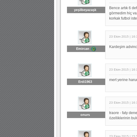
Bence artık 6 d
yeşilbeyazaşk
görmedim hiç va
korkak futbol ist
23 Ekim 2015 | 16:
Kardeşim advincu
Emircan
23 Ekim 2015 | 16:
mert yerine haru
Erdi1963
23 Ekim 2015 | 16:
traore - faty de
onurs
özelliklerinin bul
23 Ekim 2015 | 15: