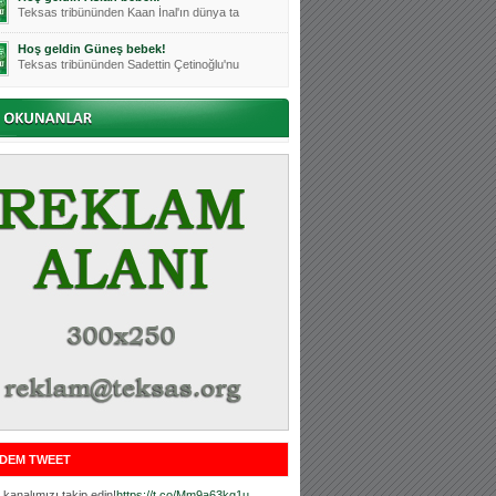
Teksas tribününden Kaan İnal'ın dünya ta
Hoş geldin Güneş bebek!
Teksas tribününden Sadettin Çetinoğlu'nu
Mutluluklar Ceyhun Tetik
Teksas tribünlerinin sevilen isimlerinde
Bursasporumuzun önü açılsın is
Teksaslı Bursasporlular Derneği Başkanı
Hoş geldin Alaz Bebek!
Teksas.org sistem yöneticisi, ekibimizin
Hoş geldin Göktuğ Bebek!
Teksas.org ekibimizden ve tribünlerimizi
Hoş geldin Kadir Kağan Bebek!
Teksas tribünlerinden Basri İleri'nin dü
Hoş geldin Ertuğrul Bebek!
Teksas tribünlerinden Emre Aydın'ın düny
MUTLULUKLAR SİNAN SILACI
Tribünlerimizin sevilen isimlerinden Sin
DEM TWEET
Hoş geldin Kerem Bebek!
Tribünlerimizden Mesut Ulusoy'un (Duka)
kanalımızı takip edin!
https://t.co/Mm9a63kg1u