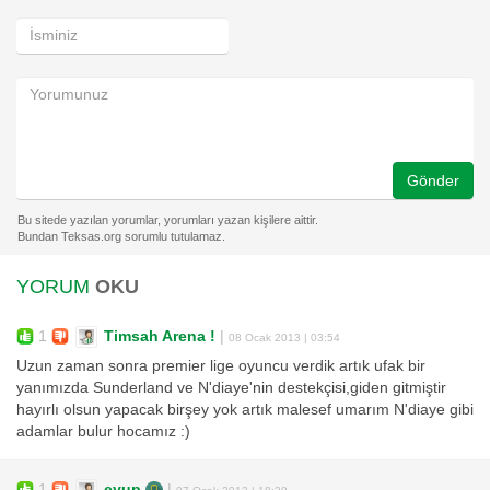
Gönder
YORUM
OKU
1
Timsah Arena !
|
08 Ocak 2013 | 03:54
Uzun zaman sonra premier lige oyuncu verdik artık ufak bir
yanımızda Sunderland ve N'diaye'nin destekçisi,giden gitmiştir
hayırlı olsun yapacak birşey yok artık malesef umarım N'diaye gibi
adamlar bulur hocamız :)
1
eyup
|
07 Ocak 2013 | 18:29