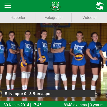
Haberler
MENU
Haberler
Fotoğraflar
Videolar
Fotoğraflar
Videolar
Basketbol
Voleybol
Puan Durumu
Fikstür
Facebook
Silivirspor 0 - 3 Bursaspor
Twitter
30 Kasım 2014 | 17:46
8948 okunma | 0 yorum