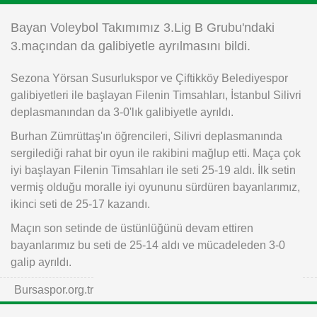
Instagram
Bayan Voleybol Takımımız 3.Lig B Grubu'ndaki
3.maçından da galibiyetle ayrılmasını bildi.
Android
Sezona Yörsan Susurlukspor ve Çiftikköy Belediyespor
galibiyetleri ile başlayan Filenin Timsahları, İstanbul Silivri
iOS
deplasmanından da 3-0'lık galibiyetle ayrıldı.
Burhan Zümrüttaş'ın öğrencileri, Silivri deplasmanında
sergilediği rahat bir oyun ile rakibini mağlup etti. Maça çok
iyi başlayan Filenin Timsahları ile seti 25-19 aldı. İlk setin
vermiş olduğu moralle iyi oyununu sürdüren bayanlarımız,
ikinci seti de 25-17 kazandı.
Maçın son setinde de üstünlüğünü devam ettiren
bayanlarımız bu seti de 25-14 aldı ve mücadeleden 3-0
galip ayrıldı.
Bursaspor.org.tr