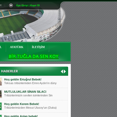
r!
|
Üye Girişi | Kayıt Ol
Mutluluklar Ceyhun Tetik
Teksas tribünlerinin sevilen isimlerinde
Bursasporumuzun önü açılsın is
Teksaslı Bursasporlular Derneği Başkanı
Hoş geldin Alaz Bebek!
Teksas.org sistem yöneticisi, ekibimizin
L
ATATÜRK
İLETİŞİM
Hoş geldin Göktuğ Bebek!
Teksas.org ekibimizden ve tribünlerimizi
Hoş geldin Kadir Kağan Bebek!
Teksas tribünlerinden Basri İleri'nin dü
Hoş geldin Ertuğrul Bebek!
Teksas tribünlerinden Emre Aydın'ın düny
MUTLULUKLAR SİNAN SILACI
Tribünlerimizin sevilen isimlerinden Sin
Hoş geldin Kerem Bebek!
Tribünlerimizden Mesut Ulusoy'un (Duka)
Hoş geldin Aslan bebek!