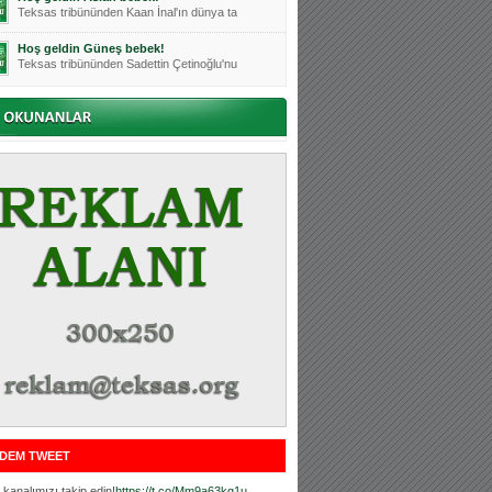
Teksas tribününden Kaan İnal'ın dünya ta
Hoş geldin Güneş bebek!
Teksas tribününden Sadettin Çetinoğlu'nu
Mutluluklar Ceyhun Tetik
Teksas tribünlerinin sevilen isimlerinde
Bursasporumuzun önü açılsın is
Teksaslı Bursasporlular Derneği Başkanı
Hoş geldin Alaz Bebek!
Teksas.org sistem yöneticisi, ekibimizin
Hoş geldin Göktuğ Bebek!
Teksas.org ekibimizden ve tribünlerimizi
Hoş geldin Kadir Kağan Bebek!
Teksas tribünlerinden Basri İleri'nin dü
Hoş geldin Ertuğrul Bebek!
Teksas tribünlerinden Emre Aydın'ın düny
MUTLULUKLAR SİNAN SILACI
Tribünlerimizin sevilen isimlerinden Sin
DEM TWEET
Hoş geldin Kerem Bebek!
Tribünlerimizden Mesut Ulusoy'un (Duka)
kanalımızı takip edin!
https://t.co/Mm9a63kg1u