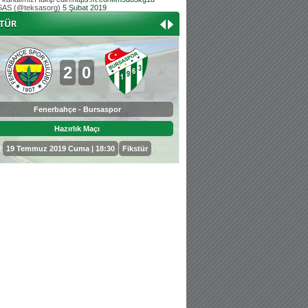
AS (@teksasorg)
5 Şubat 2019
Hoş geldin Aslan bebek!
Teksas tribününden Kaan İnal'ın dünya ta
Hoş geldin Güneş bebek!
Teksas tribününden Sadettin Çetinoğlu'nu
2
0
0
3
Fenerbahçe - Bursaspor
Bursaspor - Sepahan
Hazırlık Maçı
Hazırlık Maçı
19 Temmuz 2019 Cuma | 18:30
Fikstür
25 Temmuz 2019 Perşembe | 18: