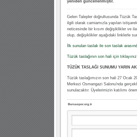
yeniden güncellenmiştir.
10.04.2023 14:44 |
Hoş geldin Göktuğ Bebek!
Gelen Talepler doğrultusunda Tüzük Tas
30.12.2022 18:00 |
Hoş geldin Kadir Kağan Bebek!
ilgili olarak camiamızla yapılan istişarel
11.11.2025 14:13 |
Hoş geldin Ertuğrul Bebek!
neticesinde bir kısım değişiklikler ve il
olup, değişiklikler aşağıdaki linklerle s
12.10.2025 17:30 |
MUTLULUKLAR SİNAN SILACI
İlk sunulan taslak ile son taslak arasınd
16.07.2024 14:32 |
Hoş geldin Kerem Bebek!
Tüzük taslağının son hali için tıklayınız
08.01.2024 19:01 |
Hoş geldin Aslan bebek!
TÜZÜK TASLAĞI SUNUMU YARIN A
03.01.2024 19:09 |
Hoş geldin Güneş bebek!
Tüzük taslağımızın son hali 27 Ocak 20
Merkezi Osmangazi Salonu'nda gerçekleş
sunulacaktır. Üyelerimizin katılımı önem
Bursaspor.org.tr