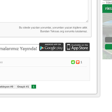
— TEKS
-
-
Bursaspor - Altınordu
1. Lig 32. Hafta
04 Temmuz 2020 Cumartesi | 20:00
Fikstür
1
:48
ekleyen #0
Onaylı #1
1