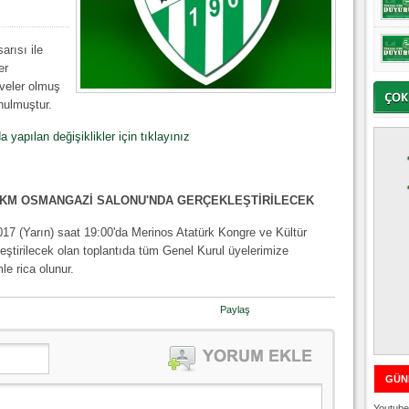
arısı ile
er
aveler olmuş
unulmuştur.
a yapılan değişiklikler için tıklayınız
KKM OSMANGAZİ SALONU'NDA GERÇEKLEŞTİRİLECEK
17 (Yarın) saat 19:00'da Merinos Atatürk Kongre ve Kültür
tirilecek olan toplantıda tüm Genel Kurul üyelerimize
le rica olunur.
Paylaş
GÜN
Youtube 