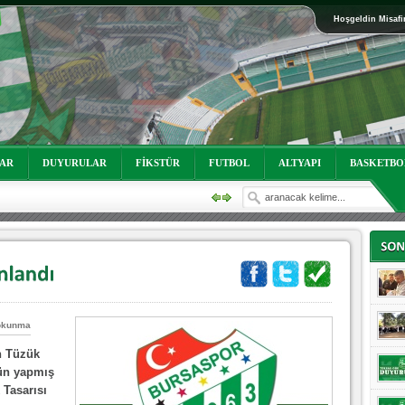
Hoşgeldin Misafi
oruz!
LAR
DUYURULAR
FİKSTÜR
FUTBOL
ALTYAPI
BASKETBO
okunma
n Tüzük
oruz!
ün yapmış
 Tasarısı