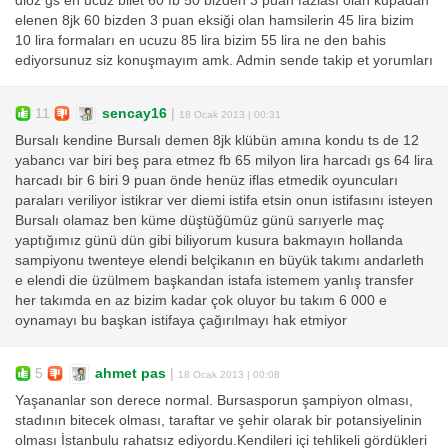
dioz gs en ucuz bilet 60 fb 50 bizden 3 puan fazlası olan kupadan
elenen 8jk 60 bizden 3 puan eksiği olan hamsilerin 45 lira bizim
10 lira formaları en ucuzu 85 lira bizim 55 lira ne den bahis
ediyorsunuz siz konuşmayım amk. Admin sende takip et yorumları
11
sencay16
|
18 Ocak 2013 | 00:31
Bursalı kendine Bursalı demen 8jk klübün amına kondu ts de 12
yabancı var biri beş para etmez fb 65 milyon lira harcadı gs 64 lira
harcadı bir 6 biri 9 puan önde henüz iflas etmedik oyuncuları
paraları veriliyor istikrar ver diemi istifa etsin onun istifasını isteyen
Bursalı olamaz ben küme düştüğümüz günü sarıyerle maç
yaptığımız günü dün gibi biliyorum kusura bakmayın hollanda
sampiyonu twenteye elendi belçikanın en büyük takımı andarleth
e elendi die üzülmem başkandan istafa istemem yanlış transfer
her takımda en az bizim kadar çok oluyor bu takım 6 000 e
oynamayı bu başkan istifaya çağırılmayı hak etmiyor
5
ahmet pas
|
18 Ocak 2013 | 00:08
Yaşananlar son derece normal. Bursasporun şampiyon olması,
stadının bitecek olması, taraftar ve şehir olarak bir potansiyelinin
olması İstanbulu rahatsız ediyordu.Kendileri içi tehlikeli gördükleri