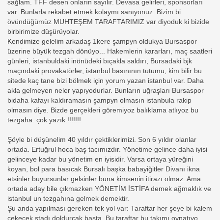
sağlam. TFF desen onların sayılır. Devasa gelirleri, sponsorları
var. Bunlarla rekabet etmek kolaymı sanıyonuz. Bizim bi
övündüğümüz MUHTEŞEM TARAFTARIMIZ var diyoduk ki bizide
birbirimize düşürüyolar.
Kendimize gelelim arkadaş 1kere şampyn oldukya Bursaspor
üzerine büyük tezgah dönüyo... Hakemlerin kararları, maç saatleri
günleri, istanbuldaki inönüdeki bıçakla saldırı, Bursadaki bjk
maçındaki provakatörler, istanbul basınının tutumu, kim bilir bu
sitede kaç tane bizi bölmek için yorum yazan istanbul var. Daha
akla gelmeyen neler yapıyodurlar. Bunların uğraşları Bursaspor
bidaha kafayı kaldıramasın şampyn olmasın istanbula rakip
olmasın diye. Bizde gerçekleri göremiyoz balıklama atlıyoz bu
tezgaha. çok yazık.!!!!!!!
Şöyle bi düşünelim 40 yıldır çektiklerimizi. Son 6 yıldır olanlar
ortada. Ertuğrul hoca baş tacımızdır. Yönetime gelince daha iyisi
gelinceye kadar bu yönetim en iyisidir. Varsa ortaya yüreğini
koyan, bol para basıcak Bursalı başka babayiğitler Divanı ikna
etsinler buyursunlar gelsinler buna kimsenin itirazı olmaz. Ama
ortada aday bile çıkmazken YÖNETİM İSTİFA demek ağmaklık ve
istanbul un tezgahına gelmek demektir.
Şu anda yapılması gereken tek yol var: Taraftar her şeye bi kalem
çekecek stadı doldurcak başta, Bu taraftar bu takımı oynatıyo