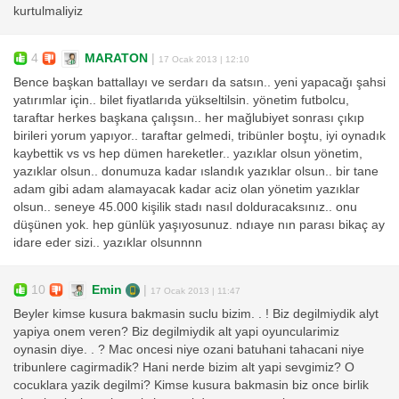
kurtulmaliyiz
4
MARATON
|
17 Ocak 2013 | 12:10
Bence başkan battallayı ve serdarı da satsın.. yeni yapacağı şahsi
yatırımlar için.. bilet fiyatlarıda yükseltilsin. yönetim futbolcu,
taraftar herkes başkana çalışsın.. her mağlubiyet sonrası çıkıp
birileri yorum yapıyor.. taraftar gelmedi, tribünler boştu, iyi oynadık
kaybettik vs vs hep dümen hareketler.. yazıklar olsun yönetim,
yazıklar olsun.. donumuza kadar ıslandık yazıklar olsun.. bir tane
adam gibi adam alamayacak kadar aciz olan yönetim yazıklar
olsun.. seneye 45.000 kişilik stadı nasıl dolduracaksınız.. onu
düşünen yok. hep günlük yaşıyosunuz. ndıaye nın parası bikaç ay
idare eder sizi.. yazıklar olsunnnn
10
Emin
|
17 Ocak 2013 | 11:47
Beyler kimse kusura bakmasin suclu bizim. . ! Biz degilmiydik alyt
yapiya onem veren? Biz degilmiydik alt yapi oyuncularimiz
oynasin diye. . ? Mac oncesi niye ozani batuhani tahacani niye
tribunlere cagirmadik? Hani nerde bizim alt yapi sevgimiz? O
cocuklara yazik degilmi? Kimse kusura bakmasin biz once birlik