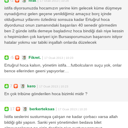
-2
rıfat
|
17 Ocak 2013 | 10:26
istifa diyorsunuzda hocamızın yerine kim gelecek küme düşmeye
oynadığımız gelen geçene yenildiğimiz amaçsız borç içinde
olduğumuz yıllarımı özlediniz sonsuza kadar Ertuğrul hoca
diyordunuz onun zamanındaki başarıları 40 senedir görmedim
ben 2 günde istifa demeye başladınız hoca bindiği dalı niye kessin
o hepimizden çok kariyeri için Bursasporumuzun başarısını istiyor
hatalar yokmu var tabiki inşallah onlarda düzelecek
-5
Fikret.
|
17 Ocak 2013 | 10:23
Ertuğrul hoca kalsın, yönetim istifa....futbolcuların suçu yok, onlar
bence ellerinden geeni yapıyorlar....
7
kero
|
17 Ocak 2013 | 10:23
En çok tribüne gönderilen hoca bizimki midir ?
17
berkerteksas
|
17 Ocak 2013 | 10:20
İstifa seslerini susturmaya çalışan ne kadar çorbacı varsa allah
bildiği gibi yapsın. Sanki yeni yönetimden bedava bilet