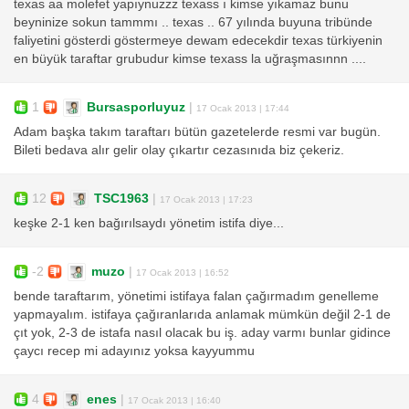
texas aa molefet yapıynuzzz texass ı kimse yıkamaz bunu
beyninize sokun tammmı .. texas .. 67 yılında buyuna tribünde
faliyetini gösterdi göstermeye dewam edecekdir texas türkiyenin
en büyük taraftar grubudur kimse texass la uğraşmasınnn ....
1
Bursasporluyuz
|
17 Ocak 2013 | 17:44
Adam başka takım taraftarı bütün gazetelerde resmi var bugün.
Bileti bedava alır gelir olay çıkartır cezasınıda biz çekeriz.
12
TSC1963
|
17 Ocak 2013 | 17:23
keşke 2-1 ken bağırılsaydı yönetim istifa diye...
-2
muzo
|
17 Ocak 2013 | 16:52
bende taraftarım, yönetimi istifaya falan çağırmadım genelleme
yapmayalım. istifaya çağıranlarıda anlamak mümkün değil 2-1 de
çıt yok, 2-3 de istafa nasıl olacak bu iş. aday varmı bunlar gidince
çaycı recep mi adayınız yoksa kayyummu
4
enes
|
17 Ocak 2013 | 16:40