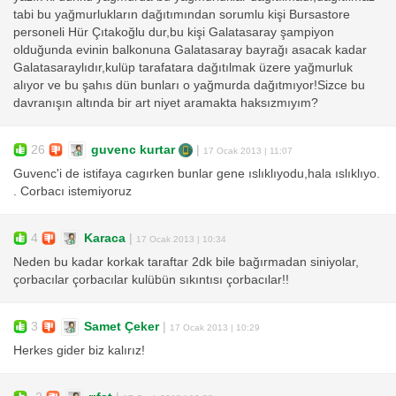
tabi bu yağmurlukların dağıtımından sorumlu kişi Bursastore
personeli Hür Çıtakoğlu dur,bu kişi Galatasaray şampiyon
olduğunda evinin balkonuna Galatasaray bayrağı asacak kadar
Galatasaraylıdır,kulüp tarafatara dağıtılmak üzere yağmurluk
alıyor ve bu şahıs dün bunları o yağmurda dağıtmıyor!Sizce bu
davranışın altında bir art niyet aramakta haksızmıyım?
26
guvenc kurtar
|
17 Ocak 2013 | 11:07
Guvenc'i de istifaya cagırken bunlar gene ıslıklıyodu,hala ıslıklıyo.
. Corbacı istemiyoruz
4
Karaca
|
17 Ocak 2013 | 10:34
Neden bu kadar korkak taraftar 2dk bile bağırmadan siniyolar,
çorbacılar çorbacılar kulübün sıkıntısı çorbacılar!!
3
Samet Çeker
|
17 Ocak 2013 | 10:29
Herkes gider biz kalırız!