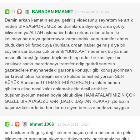
11
BABADAN EMANET
|
17 Ocak 2013 | 15:04
Demin erkan kamatın eduyu getiriliş videosunu seyrettım ve artık
neden BIRSASPORUMUZ bu durmlarda dıye çok ama çok iyi
biliyorum ya ALLAH aşkına bir bakın erkana ulan adam ıkı
kelımeyı bır araya getıremıyor karşısındakı yenı transfer etmıs
oludukları bir futbolcuya (bunlara ordan haber gelmış diye bir
söylemı var burası çok önemli ^BUNLAR^ nedemek bu ya ulan
ınsan ılk tanıştığı kişiye böyleme hitap eder bir kasılıyor bır
kasılıyor sankı maradonayı transfer edip getirdi sanırsın
gazetecilere meyhanedeki garsona konuşur gibi konuşuyorinsan
bir kravat takar kardeşim sen o kulübü temsil ediyorsun SEN
BÜYÜK BursasporU TEMSİL EDİYORSUN,bu takım bunun
gibilerin eline nasıl kaldı anlamak elde deyil artık hiç
düşünmüyorum neden böyle olduk diye HANİ ATALARIMIZIN ÇOK
GÜZEL BİR ATASÖZÜ VAR (BALIK BAŞTAN KOKAR) İşte bizim
başımızdakilerde bu herifler ne diyim ben size herkeze saygılar.
1
ahmet 1966
|
17 Ocak 2013 | 14:34
bu başkanın ilk geliş değil takımın başına,daha önceden de geldi
bilmeyenler araştırsın alavereci dalavereciyi getirirseniz bu olur.