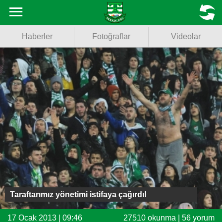
Haberler
MENU
Haberler
Fotoğraflar
Videolar
Fotoğraflar
Videolar
Basketbol
Voleybol
Puan Durumu
Fikstür
Facebook
Taraftarımız yönetimi istifaya çağırdı!
Twitter
17 Ocak 2013 | 09:46
27510 okunma | 56 yorum