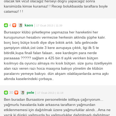
olacak tek vicut olacagiz herseyi dogru yapacagiz sonra
karsimizda kimse kuramaz! ! Recep bolukbasida taraftara boyle
catamaz! ! !
4
kaos
|
17 Ocak 2013 | 11:39
Bursaspor klübü şirketleşme yapmazsa her hareketini her
kuruşununun hesabını vermezse herkesin aklında şüphe kalır.
borç borç bütçe kısıtlı diye diye bıktık artık. lafa gelincede
şampiyon olduk,üst üste 3 kere avrupaya çıktık, ligi ilk 5 te
bitirdik,kupa finali falan falaan.. eee kardeşim para nerde
paraaaaa ????? sağlam a 425 bin tl aylık verirken bütçen
kısılmıyo da oyuncu almaya mı kısık bütçen. size şunu özetliyeyim
alan razı veren razı hoca maaşına bakıyo yönetim de klübün
paralarını yemeye bakıyo. dün akşam ıslaklayanlarda arma aşkı
altında kaselerindeki çorbaya..
30
pele
|
17 Ocak 2013 | 11:18
Ben buradan Bursastore personelinide istifaya çağırıyorum...
yağmurlu havalarda kale arkasına taraftarın yağmurdan
etkilenmemesi için dağıtılmak üzere yağmurluklar alındı...Ama ne
yazık ki dünkü yağmurda bu yağmurluklar dağıtılmadı,dağıtılmaz