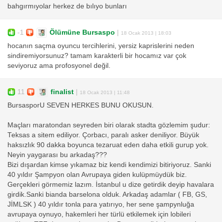
bahgırmıyolar herkez de bılıyo bunları
-1
Ölümüne Bursaspo
|
18 Ocak 2013 | 18:03
hocanın saçma oyuncu tercihlerini, yersiz kaprislerini neden
sindiremiyorsunuz? tamam karakterli bir hocamız var çok
seviyoruz ama profosyonel değil.
11
finalist
|
18 Ocak 2013 | 11:48
BursasporU SEVEN HERKES BUNU OKUSUN.
Maçları maratondan seyreden biri olarak stadta gözlemim şudur:
Teksas a sitem ediliyor. Çorbacı, paralı asker deniliyor. Büyük
haksızlık 90 dakka boyunca tezaruat eden daha etkili gurup yok.
Neyin yaygarası bu arkadaş???
Bizi dışardan kimse yıkamaz biz kendi kendimizi bitiriyoruz. Sanki
40 yıldır Şampyon olan Avrupaya giden kulüpmüydük biz.
Gerçekleri görmemiz lazım. İstanbul u dize getirdik deyip havalara
girdik.Sanki bianda barselona olduk. Arkadaş adamlar ( FB, GS,
JİMLSK ) 40 yıldır tonla para yatırıyo, her sene şampynluğa
avrupaya oynuyo, hakemleri her türlü etkilemek için lobileri