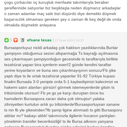
çogu çorbacılar üç kuruşluk menfaate takımlarıyla beraber
şereflerinide satıyorlar biz beşiktaşla neden düşmanız arkadaşlar
o zaman adamlar maç sattı bizi düşürdü diye demekki düşmek
başarısızlık olmaması gereken şey o zaman ilk beş değil de onda
olmakda düşmektir anlayana
5
efsane texas
|
17 Ocak 2013 | 16:27
Bursasporluyuz nickli arkadaş çok haklısın yazdıklarında.Bunlar
şampiyon olduğumuz sezon altıparmağa Ts bayrağı açılmasına
ses çıkarmayan şampiyonluğun gecesinde ts taraftarıyla birlikte
tezahürat yapan bira içenlerin eseri!2 günde kendini taraftar
yerine koyanların ve buna ses çıkarılmayışının sonucu!Fb şike
yaptı diye ts ile ortak tezahürat yapanlar 91-92 Türkiye kupası
finalini Bursada 3-0 yenipte orda 5-1 kaybedişimizi kalecimizi ve
hakemi satın alanları görsün! görmek istemeyenlerde gitsin ts
tribününde otursun! Fb ye gs ye karşı duruştan önce bu
hamsilerin Bursaspora zararı daha çok olmuştur! yalaka
zihniyetten kurtulun artık şu tribünlerde!Bursasporluysan sanane
ts nin fb yle şikesinden?fb şamp ligine alınmadı ts gitti Bursasporu
aldılar mı? babayı aldık! takımınızla ilgilenin hocanın yanlışları
yönetimin transfer beceriksizliği! ts ile Bursa atkısını yanyana