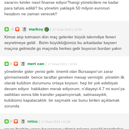
zararını kimler nasıl finanse ediyor?hangi yöneticilere ne kadar
para tahsis edildi? bu yönetim yaklaşık 50 milyon euronun
hesabını ne zaman verecek!!
-6
markoç
|
17 Ocak 2013 | 12:49
Kimse atıp tutmasın dün maç gelenler büyük takımdiye feneri
seyretmeye geldi . Bizim büyüklüğümüz bu arkadaslar kayseri
maçına gelmezle gs maçında herkes gelir buyurun burdan yakın
6
mert can
|
17 Ocak 2013 | 12:41
yönetimler gider yenisi gelir. önemli olan Bursaspor'un zarar
görmemesidir. bence taraftar gereken mesajı vermiştir. yönetim ilk
olarak kulübün durumunu ortaya koysun. hep bir yok edebiyatı
devam ediyor. hakikaten merak ediyorum, n'diayeyi 4.7 mi euro'ya
sattıktan sonra bile transfer yapamıyorsak, satmasaydık,
kulübümü kapatacaktık. bir saçmalık var bunu birileri açıklamak
zorunda
8
rotcu
|
17 Ocak 2013 | 12:36