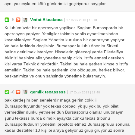
aynı yazıcıyla en kötü günlerimizi geçiriyoruz saygılar...
-5
Vedat Akcakoca
|
17 Ocak 2013 | 18:18
Kulubümüzde bir operasyon yapiliyor. Saglam Bursasporda bir
operasyon yapiyor. Yenilgiler takimin yanlis oynatilmasindan
kaynaklaniyor. Saglam Yönetim kuruluna bir operasyon yapiyor.
Ve hala farkinda degilsiniz. Bursaspor kulubü Anonim Sirketi
haline getirilmek isteniyor. Hisselerin gidecegi yerde Filedelfiya.
Aklinizi basiniza alin yönetime sahip cikin. istifa etmesi gereken
kisi varsa Teknik direktördür. Takimi bu hale getiren kimse o istifa
etmelidir. Takimi bu hale getirenin kim olödugunu herkez biliyor.
baskanimiza ve onun sahsinda yönetime bulasmayin.
-6
gemlik texasssss
|
17 Ocak 2013 | 17:48
bak kardeşim ben senelerdir maça gelrim cokk ii
Bursasporluyumdur yok texas corbacı yk şu yok bu yok bilet
vermediler dünkü yetmeler dün Bursasporlu olanlar unutmayın
şunu texasss burda dimdik ayaykta cünkü texas tribünü
Bursasporluduurrr yönetimi prostoto etmez Bursasppruuu sonuna
kadar destekler 10 kişi bi araya geliyonuz grup gruyonuz sonra