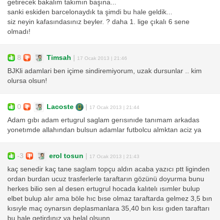
getirecek bakalım takımın başına...
sanki eskiden barcelonaydık ta şimdi bu hale geldik...
siz neyin kafasındasınız beyler. ? daha 1. lige çıkalı 6 sene
olmadı!
8
Timsah
|
17 Ocak 2013 | 21:46
BJKli adamlari ben içime sindiremiyorum, uzak dursunlar .. kim
olursa olsun!
0
Lacoste
|
17 Ocak 2013 | 21:44
Adam gıbı adam ertugrul saglam gerısınıde tanımam arkadas
yonetımde allahından bulsun adamlar futbolcu almktan aciz ya
-3
erol tosun
|
17 Ocak 2013 | 21:43
kaç senedir kaç tane saglam topçu aldın acaba yazıcı ptt liginden
ordan burdan ucuz trasferlerle taraftarın gözünü doyurma bunu
herkes bilio sen al desen ertugrul hocada kalıtelı ısımler bulup
elbet bulup alır ama böle hıc bıse olmaz taraftarda gelmez 3,5 bın
kısıyle maç oynarsın deplasmanlara 35,40 bın kısı gıden taraftarı
bu hale getirdınız ya helal olsunn.