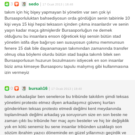
3
sedo
|
17 Ocak 2013 | 18:48
takım için hiç bişey yapmayan bi yönetim var sen çok iyi
Bursasporluluktan bahsediyosun orda gördüğün senin tabirinle 10
kişi veya 15 kişi hepsi teksasın içinden çıkma insanlardır ve senin
yaşın kadar maça gitmişlerdir Bursasporluğun ne demek
olduğunu bu insanlara enson öğreticek kişi sensin bütün stad
yönetim istifa diye bağırıyo sen susuyosun çokmu memnunsun
fenere 15 dak bile dayanamayan takımından zamanında transfer
olmuş olsa böylemi olurdu bütün stad başka takımlı bitek sen
Bursasporlusun huzurun bozulmasını istiyecek en son insanlar
biziz ama kimseye Bursasporu tapulu malıymış gibi kullanmasına
izin vermeyiz
0
bursalı16
|
17 Ocak 2013 | 18:40
bakın arkadaşlar ben senelerce bu tribünde takıldım şimdi teksas
yönetimi protesto etmez diyen arkadaşımız güvenç kurtarı
gönderirken teksas protesto etmedi değilmi kent meydanında
toplanılmadı değilmi arkadaş ya soruyorum size en son beste ne
zaman çıktı bu tribünde her maç aynı besteler ve hiç bir değişiklik
yok en kötü senemiz bu sene insanlar tribünden uzaklaştı son
sözüm ibrahim yazıcı döneminde en güzel yıllarımızı geçirdik ve