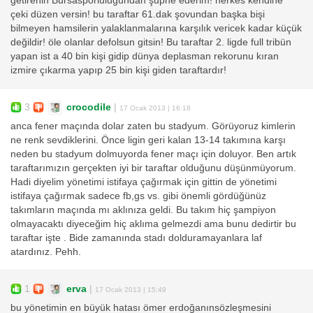
getirenin Bursasporluluğundan şüphe ederim! herkes kendine
çeki düzen versin! bu taraftar 61.dak şovundan başka bişi
bilmeyen hamsilerin yalaklanmalarına karşılık vericek kadar küçük
değildir! öle olanlar defolsun gitsin! Bu taraftar 2. ligde full tribün
yapan ist a 40 bin kişi gidip dünya deplasman rekorunu kıran
izmire çıkarma yapıp 25 bin kişi giden taraftardır!
3
crocodile
|
17 Ocak 2013 | 16:18
anca fener maçında dolar zaten bu stadyum. Görüyoruz kimlerin
ne renk sevdiklerini. Önce ligin geri kalan 13-14 takımına karşı
neden bu stadyum dolmuyorda fener maçı için doluyor. Ben artık
taraftarımızın gerçekten iyi bir taraftar olduğunu düşünmüyorum.
Hadi diyelim yönetimi istifaya çağırmak için gittin de yönetimi
istifaya çağırmak sadece fb,gs vs. gibi önemli gördüğünüz
takımların maçında mı aklınıza geldi. Bu takım hiç şampiyon
olmayacaktı diyeceğim hiç aklıma gelmezdi ama bunu dedirtir bu
taraftar işte . Bide zamanında stadı dolduramayanlara laf
atardınız. Pehh.
1
erva
|
17 Ocak 2013 | 15:49
bu yönetimin en büyük hatası ömer erdoğanınsözleşmesini