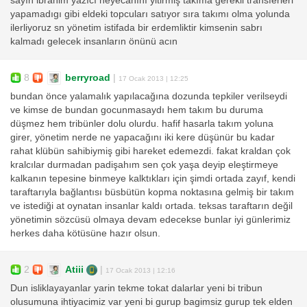
sayın ibrahim yazıcı heyecanını yitirmiş takıma gerekli transferleri
yapamadıgı gibi eldeki topcuları satıyor sıra takımı olma yolunda
ilerliyoruz sn yönetim istifada bir erdemliktir kimsenin sabrı
kalmadı gelecek insanların önünü acın
8
berryroad
|
17 Ocak 2013 | 12:25
bundan önce yalamalık yapılacağına dozunda tepkiler verilseydi
ve kimse de bundan gocunmasaydı hem takım bu duruma
düşmez hem tribünler dolu olurdu. hafif hasarla takım yoluna
girer, yönetim nerde ne yapacağını iki kere düşünür bu kadar
rahat klübün sahibiymiş gibi hareket edemezdi. fakat kraldan çok
kralcılar durmadan padişahım sen çok yaşa deyip eleştirmeye
kalkanın tepesine binmeye kalktıkları için şimdi ortada zayıf, kendi
taraftarıyla bağlantısı büsbütün kopma noktasına gelmiş bir takım
ve istediği at oynatan insanlar kaldı ortada. teksas taraftarın değil
yönetimin sözcüsü olmaya devam edecekse bunlar iyi günlerimiz
herkes daha kötüsüne hazır olsun.
2
Atiii
|
17 Ocak 2013 | 12:16
Dun isliklayayanlar yarin tekme tokat dalarlar yeni bi tribun
olusumuna ihtiyacimiz var yeni bi gurup bagimsiz gurup tek elden