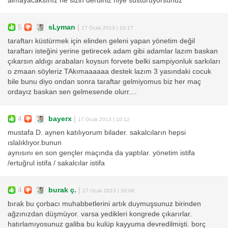
almayacaksınız ne sizin derdiniz niye susturuyorsunuz
5
sLyman
|
17 Ocak 2013 | 10:17
taraftarı küstürmek için elinden geleni yapan yönetim değil
taraftarı isteğini yerine getirecek adam gibi adamlar lazım baskan
çıkarsın aldıgı arabaları koysun forvete belki sampiyonluk sarkıları
o zmaan söyleriz TAkımaaaaaa destek lazım 3 yasındaki cocuk
bile bunu diyo ondan sonra taraftar gelmiyomus biz her maç
ordayız baskan sen gelmesende olurr....
4
bayerx
|
17 Ocak 2013 | 10:12
mustafa D. aynen katılıyorum bilader. sakalcıların hepsi
ıslalıklıyor.bunun
aynısını en son gençler maçında da yaptılar. yönetim istifa
/ertuğrul istifa / sakalcılar istifa
4
burak ç.
|
17 Ocak 2013 | 10:06
bırak bu çorbacı muhabbetlerini artık duymuşsunuz birinden
ağzınızdan düşmüyor. varsa yedikleri kongrede çıkarırlar.
hatırlamıyosunuz galiba bu kulüp kayyuma devredilmişti. borç