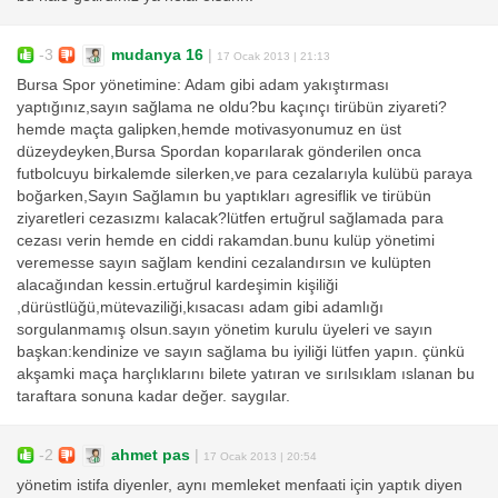
-3
mudanya 16
|
17 Ocak 2013 | 21:13
Bursa Spor yönetimine: Adam gibi adam yakıştırması
yaptığınız,sayın sağlama ne oldu?bu kaçınçı tirübün ziyareti?
hemde maçta galipken,hemde motivasyonumuz en üst
düzeydeyken,Bursa Spordan koparılarak gönderilen onca
futbolcuyu birkalemde silerken,ve para cezalarıyla kulübü paraya
boğarken,Sayın Sağlamın bu yaptıkları agresiflik ve tirübün
ziyaretleri cezasızmı kalacak?lütfen ertuğrul sağlamada para
cezası verin hemde en ciddi rakamdan.bunu kulüp yönetimi
veremesse sayın sağlam kendini cezalandırsın ve kulüpten
alacağından kessin.ertuğrul kardeşimin kişiliği
,dürüstlüğü,mütevaziliği,kısacası adam gibi adamlığı
sorgulanmamış olsun.sayın yönetim kurulu üyeleri ve sayın
başkan:kendinize ve sayın sağlama bu iyiliği lütfen yapın. çünkü
akşamki maça harçlıklarını bilete yatıran ve sırılsıklam ıslanan bu
taraftara sonuna kadar değer. saygılar.
-2
ahmet pas
|
17 Ocak 2013 | 20:54
yönetim istifa diyenler, aynı memleket menfaati için yaptık diyen