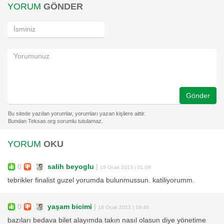
YORUM
GÖNDER
Gönder
YORUM
OKU
0
salih beyoglu
|
19 Ocak 2013 | 01:09
tebrikler finalist guzel yorumda bulunmussun. katiliyorumm.
0
yaşam bicimi
|
18 Ocak 2013 | 19:46
bazıları bedava bilet alayımda takın nasıl olasun diye yönetime