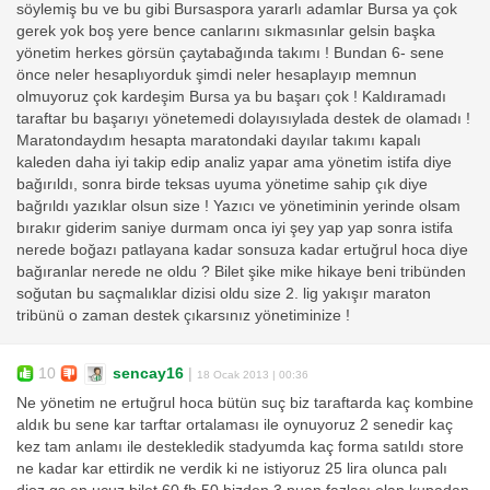
söylemiş bu ve bu gibi Bursaspora yararlı adamlar Bursa ya çok
gerek yok boş yere bence canlarını sıkmasınlar gelsin başka
yönetim herkes görsün çaytabağında takımı ! Bundan 6- sene
önce neler hesaplıyorduk şimdi neler hesaplayıp memnun
olmuyoruz çok kardeşim Bursa ya bu başarı çok ! Kaldıramadı
taraftar bu başarıyı yönetemedi dolayısıylada destek de olamadı !
Maratondaydım hesapta maratondaki dayılar takımı kapalı
kaleden daha iyi takip edip analiz yapar ama yönetim istifa diye
bağırıldı, sonra birde teksas uyuma yönetime sahip çık diye
bağrıldı yazıklar olsun size ! Yazıcı ve yönetiminin yerinde olsam
bırakır giderim saniye durmam onca iyi şey yap yap sonra istifa
nerede boğazı patlayana kadar sonsuza kadar ertuğrul hoca diye
bağıranlar nerede ne oldu ? Bilet şike mike hikaye beni tribünden
soğutan bu saçmalıklar dizisi oldu size 2. lig yakışır maraton
tribünü o zaman destek çıkarsınız yönetiminize !
10
sencay16
|
18 Ocak 2013 | 00:36
Ne yönetim ne ertuğrul hoca bütün suç biz taraftarda kaç kombine
aldık bu sene kar tarftar ortalaması ile oynuyoruz 2 senedir kaç
kez tam anlamı ile destekledik stadyumda kaç forma satıldı store
ne kadar kar ettirdik ne verdik ki ne istiyoruz 25 lira olunca palı