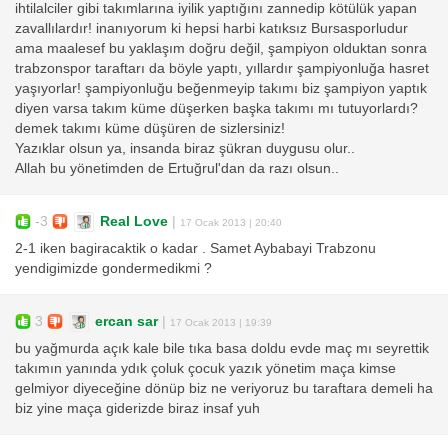
ihtilalciler gibi takımlarına iyilik yaptığını zannedip kötülük yapan
zavallılardır! inanıyorum ki hepsi harbi katıksız Bursasporludur
ama maalesef bu yaklaşım doğru değil, şampiyon olduktan sonra
trabzonspor taraftarı da böyle yaptı, yıllardır şampiyonluğa hasret
yaşıyorlar! şampiyonluğu beğenmeyip takımı biz şampiyon yaptık
diyen varsa takım küme düşerken başka takımı mı tutuyorlardı?
demek takımı küme düşüren de sizlersiniz!
Yazıklar olsun ya, insanda biraz şükran duygusu olur..
Allah bu yönetimden de Ertuğrul'dan da razı olsun..
-3
Real Love
|
17 Ocak 2013 | 20:40
2-1 iken bagiracaktik o kadar . Samet Aybabayi Trabzonu
yendigimizde gondermedikmi ?
3
ercan sar
|
17 Ocak 2013 | 19:39
bu yağmurda açık kale bile tıka basa doldu evde maç mı seyrettik
takımın yanında ydık çoluk çocuk yazık yönetim maça kimse
gelmiyor diyeceğine dönüp biz ne veriyoruz bu taraftara demeli ha
biz yine maça giderizde biraz insaf yuh