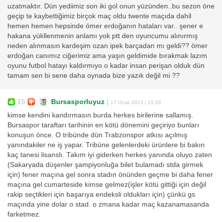
uzatmaktır. Dün yediimiz son iki gol onun yüzünden..bu sezon öne
geçip te kaybettiğimiz birçok maç oldu twente maçıda dahil
hemen hemen hepsinde ömer erdoğanın hataları var.. şener e
hakana yükllenmenin anlamı yok ptt den oyuncumu alınırmış
neden alınmasın kardeşim ozan ipek barçadan mı geldi?? ömer
erdoğan canımız ciğerimiz ama yaşın geldimide bırakmak lazım
oyunu futbol hatayı kaldırmıyo o kadar insan perişan olduk dün
tamam sen bi sene daha oynada bize yazık değil mi ??
15
Bursasporluyuz
|
17 Ocak 2013 | 15:29
kimse kendini kandırmasın burda herkes birilerine sallamış.
Bursaspor taraftarı tarihinin en kötü dönemini geçiriyo bunları
konuşun önce. O tribünde dün Trabzonspor atkısı açılmış
yanındakiler ne iş yapar. Tribüne gelenlerdeki ürünlere bi bakın
kaç tanesi lisanslı. Takım iyi giderken herkes yanında oluyo zaten
(Sakaryada düşenler şampiyonluğa bilet bulamadı stda girmek
için) fener maçına gel sonra stadın önünden geçme bi daha fener
maçına gel cumarteside kimse gelmez(işler kötü gittiği için değil
rakip seçtikleri için başarıya endeksli oldukları için) çünkü gs
maçında yine dolar o stad. o zmana kadar maç kazanamasanda
farketmez.