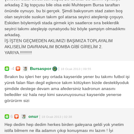
arkadaş 2.lig topçusu bile olsa eski Muhteşem Bursa taraftarı
önünde oynuyo. bu bi gerçek. Şimdi bakıyorum stad zaten boş
olan seyircide suskun takım gol atarsa seyirci ateşlenip çoşuyo.
Eskiden böylemiydi stada girmek için saatlerce sıra beklerdik
seyirci takımı ateşleyip oynatıyodu biz böyle şampiyn olmadıkmı
arkadaş.
İŞ İŞTEN GEÇMEDEN AKLIMIZI BAŞIMIZA TOPLAYALIM
AKLISELİM DAVRANALIM BOMBA GİBİ GİRELİM 2.
YARIYA.!!!!!!!!!!
-4
Bursaspor
|
18 Ocak 2013 | 09:55
Bırakın bu işleri her şey ortada kayseride yener bu takımı futbol işi
yürek falan filan degil eglence takım kötüyken bizde destekliyoduk
şimdide destege devam ama afedersiniz kadronun anasını
bellediler siz hala neyi kimi savunuyosunuz kayseride yenerse
görürürm sizi
6
onur
|
18 Ocak 2013 | 02:38
Hep dedim hep dedim herkes birden galeyana geldi yok ynetim
istifa bilmem ne illa adamın çıkıp konuşması mı lazım ! İyi