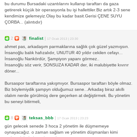
bu durumu Bursadaki uzantılarını kullanıp taraftarı da gaza
getirerek küçük bir operasyonla bu işi hallettiler.Biz artık 2-3 sene
kendimize gelemeyiz.Olay bu kadar basit.Gerisi ÇENE SUYU
ÇORBA... (alıntıdır)
2
finalist
|
17 Ocak 2013 | 23:30
ahmet pas, arkadaşım parmaklarına sağlık çok güzel yazmışsın.
İnsanoğlu balık hafızalıdır, UNUTUR 40 yıldır cekilen cefayı...
İnsanoğlu Nankördür, Şampiyon yapanı görmez..
İnsanoğlu söz verir, SONSUZA KADAR der, iki malubiyette kıvırır
döner...
Bursaspor taraftarına yakışmıyor. Bursaspor taraftarı böyle olmaz.
Biz böylemiydik şampyn olduğumuz sene...Arkadaş biraz akıllı
olalım nerde görülmüş dere geçerken at değiştirmek. Bu yönetim
bu seneyi bitirmeli,
8
teksas_bbb
|
17 Ocak 2013 | 23:23
gün gelecek senede 3 hoca 2 yönetim ile düşmemeye
oynayacağız. o zaman sağlam ve yönetim düşmanları kimi