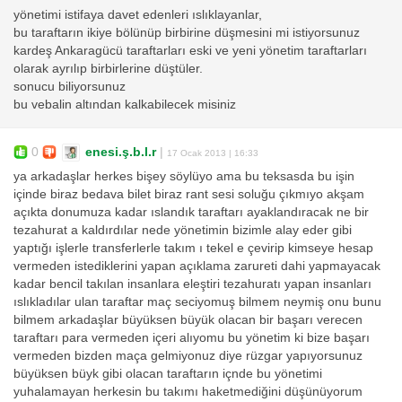
yönetimi istifaya davet edenleri ıslıklayanlar,
bu taraftarın ikiye bölünüp birbirine düşmesini mi istiyorsunuz
kardeş Ankaragücü taraftarları eski ve yeni yönetim taraftarları
olarak ayrılıp birbirlerine düştüler.
sonucu biliyorsunuz
bu vebalin altından kalkabilecek misiniz
0
enesi.ş.b.l.r
|
17 Ocak 2013 | 16:33
ya arkadaşlar herkes bişey söylüyo ama bu teksasda bu işin
içinde biraz bedava bilet biraz rant sesi soluğu çıkmıyo akşam
açıkta donumuza kadar ıslandık taraftarı ayaklandıracak ne bir
tezahurat a kaldırdılar nede yönetimin bizimle alay eder gibi
yaptığı işlerle transferlerle takım ı tekel e çevirip kimseye hesap
vermeden istediklerini yapan açıklama zarureti dahi yapmayacak
kadar bencil takılan insanlara eleştiri tezahuratı yapan insanları
ıslıkladılar ulan taraftar maç seciyomuş bilmem neymiş onu bunu
bilmem arkadaşlar büyüksen büyük olacan bir başarı verecen
taraftarı para vermeden içeri alıyomu bu yönetim ki bize başarı
vermeden bizden maça gelmiyonuz diye rüzgar yapıyorsunuz
büyüksen büyk gibi olacan taraftarın içnde bu yönetimi
yuhalamayan herkesin bu takımı haketmediğini düşünüyorum