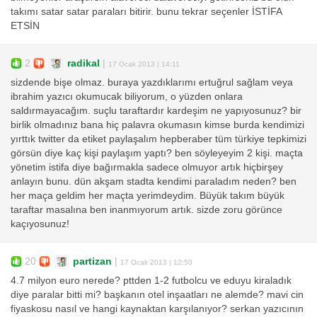
takımı satar satar paraları bitirir. bunu tekrar seçenler İSTİFA
ETSİN
2
radikal
|
17 Ocak 2013 | 14:11
sizdende bişe olmaz. buraya yazdıklarımı ertuğrul sağlam veya
ibrahim yazıcı okumucak biliyorum, o yüzden onlara
saldırmayacağım. suçlu taraftardır kardeşim ne yapıyosunuz? bir
birlik olmadınız bana hiç palavra okumasın kimse burda kendimizi
yırttık twitter da etiket paylaşalım hepberaber tüm türkiye tepkimizi
görsün diye kaç kişi paylaşım yaptı? ben söyleyeyim 2 kişi. maçta
yönetim istifa diye bağırmakla sadece olmuyor artık hiçbirşey
anlayın bunu. dün akşam stadta kendimi paraladım neden? ben
her maça geldim her maçta yerimdeydim. Büyük takım büyük
taraftar masalına ben inanmıyorum artık. sizde zoru görünce
kaçıyosunuz!
20
partizan
|
17 Ocak 2013 | 12:50
4.7 milyon euro nerede? pttden 1-2 futbolcu ve eduyu kiraladık
diye paralar bitti mi? başkanın otel inşaatları ne alemde? mavi cin
fiyaskosu nasıl ve hangi kaynaktan karşılanıyor? serkan yazıcının