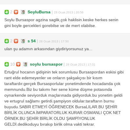
2
SoyluBursa
|
28 Ocak 2013 | 20:56
Soylu Bursaspor agzina saglik,çok haklisin.keske herkes senin
gini boyle gercekleri gorebilse ve de mert olabilse.
2
s 54
|
28 Ocak 2013 | 17:50
ulan şu adamın arkasından giydiriyorsunuz ya...
10
soylu bursaspor
|
28 Ocak 2013 | 17:31
Ertuğrul hocanın gidişinin tek sorumlusu Bursaspordan eskisi gibi
rant elde edemeyenler ve onların şakşakçısı bir kısım
taraftardır.gerçek Bursasporlular yonetimdende hocadanda çok
memnundu.Biz bu takımı her sene küme düşme potasında
oynarkende seviyorduk maçlarınada gidiyorduk.bu yonetim geldi
ve ertugrul sağlamı getirdi.şampiyon oldular.taraftarın burnu
buyudu.SABIR ETMEYİ ÖĞRENECEK BursaLILAR.BU ŞEHİR
BİRLİK OLUNCA İMPARATORLUK KURAR.OSMANLI ÇOK NET
ÖRNEK.BU ŞEHİR BİRLİK OLDU ŞAMPİYONLUK
GELDİ.dedikoduyu bırakıp birlik olma vakti tekrar.