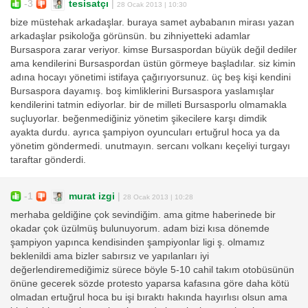
-3
tesisatçı
|
28 Ocak 2013 | 10:30
bize müstehak arkadaşlar. buraya samet aybabanın mirası yazan
arkadaşlar psikoloğa görünsün. bu zihniyetteki adamlar
Bursaspora zarar veriyor. kimse Bursaspordan büyük değil dediler
ama kendilerini Bursaspordan üstün görmeye başladılar. siz kimin
adına hocayı yönetimi istifaya çağırıyorsunuz. üç beş kişi kendini
Bursaspora dayamış. boş kimliklerini Bursaspora yaslamışlar
kendilerini tatmin ediyorlar. bir de milleti Bursasporlu olmamakla
suçluyorlar. beğenmediğiniz yönetim şikecilere karşı dimdik
ayakta durdu. ayrıca şampiyon oyuncuları ertuğrul hoca ya da
yönetim göndermedi. unutmayın. sercanı volkanı keçeliyi turgayı
taraftar gönderdi.
-1
murat izgi
|
28 Ocak 2013 | 10:28
merhaba geldiğine çok sevindiğim. ama gitme haberinede bir
okadar çok üzülmüş bulunuyorum. adam bizi kısa dönemde
şampiyon yapınca kendisinden şampiyonlar ligi ş. olmamız
beklenildi ama bizler sabırsız ve yapılanları iyi
değerlendiremediğimiz sürece böyle 5-10 cahil takım otobüsünün
önüne gecerek sözde protesto yaparsa kafasına göre daha kötü
olmadan ertuğrul hoca bu işi bıraktı hakında hayırlısı olsun ama