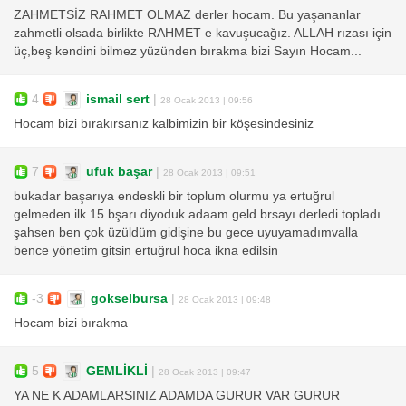
ZAHMETSİZ RAHMET OLMAZ derler hocam. Bu yaşananlar
zahmetli olsada birlikte RAHMET e kavuşucağız. ALLAH rızası için
üç,beş kendini bilmez yüzünden bırakma bizi Sayın Hocam...
4
ismail sert
|
28 Ocak 2013 | 09:56
Hocam bizi bırakırsanız kalbimizin bir köşesindesiniz
7
ufuk başar
|
28 Ocak 2013 | 09:51
bukadar başarıya endeskli bir toplum olurmu ya ertuğrul
gelmeden ilk 15 bşarı diyoduk adaam geld brsayı derledi topladı
şahsen ben çok üzüldüm gidişine bu gece uyuyamadımvalla
bence yönetim gitsin ertuğrul hoca ikna edilsin
-3
gokselbursa
|
28 Ocak 2013 | 09:48
Hocam bizi bırakma
5
GEMLİKLİ
|
28 Ocak 2013 | 09:47
YA NE K ADAMLARSINIZ ADAMDA GURUR VAR GURUR