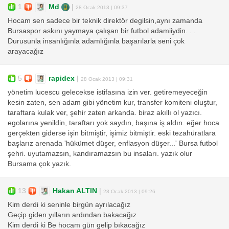
1
Md
|
28 Ocak 2013 | 09:37
Hocam sen sadece bir teknik direktör degilsin,aynı zamanda
Bursaspor askını yaymaya çalışan bir futbol adamiiydin. . .
Durusunla insanlığınla adamlığınla başarılarla seni çok
arayacağız
5
rapidex
|
28 Ocak 2013 | 09:31
yönetim lucescu gelecekse istifasına izin ver. getiremeyeceğin
kesin zaten, sen adam gibi yönetim kur, transfer komiteni oluştur,
taraftara kulak ver, şehir zaten arkanda. biraz akıllı ol yazıcı.
egolarına yenildin, taraftarı yok saydın, başına iş aldın. eğer hoca
gerçekten giderse işin bitmiştir, işimiz bitmiştir. eski tezahüratlara
başlarız arenada 'hükümet düşer, enflasyon düşer...' Bursa futbol
şehri. uyutamazsın, kandıramazsın bu insaları. yazık olur
Bursama çok yazık.
13
Hakan ALTIN
|
28 Ocak 2013 | 09:26
Kim derdi ki seninle birgün ayrılacağız
Geçip giden yılların ardından bakacağız
Kim derdi ki Be hocam gün gelip bıkacağız