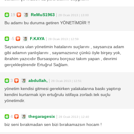
19
ReMuS1963
|
28 Ocak 2013 | 13:00
Bu adamı bu duruma getiren YÖNETİMDİR !!
-5
F.KAYA
|
28 Ocak 2013 | 12:59
Saysanıza ulan yönetimin hatalarını suçlarını , saysanıza adam
gibi adamın yanlışlarını , sayamazsınız çünkü öyle birşey yok,
ibrahim yazıcıdır Bursasporu borçsuz takım yapan , devrimi
gerçekleştirendir Ertuğrul Sağlam.
3
abdullah,
|
28 Ocak 2013 | 12:51
yönetim kendisi gitmesi gerekirken yalakalarına baskı yaptırıp
kendini kurtarmak için ertuğrulu istifaya zorladı.tek suçlu
yönetimdir.
4
thegaragesix
|
28 Ocak 2013 | 12:40
biz seni bırakmadan sen bizi bırakamazsın hocam !