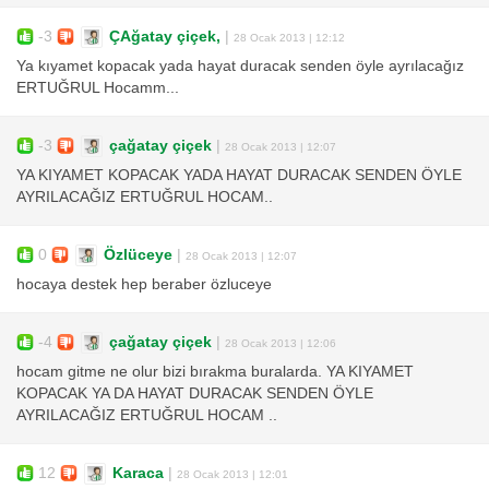
-3
ÇAğatay çiçek,
|
28 Ocak 2013 | 12:12
Ya kıyamet kopacak yada hayat duracak senden öyle ayrılacağız
ERTUĞRUL Hocamm...
-3
çağatay çiçek
|
28 Ocak 2013 | 12:07
YA KIYAMET KOPACAK YADA HAYAT DURACAK SENDEN ÖYLE
AYRILACAĞIZ ERTUĞRUL HOCAM..
0
Özlüceye
|
28 Ocak 2013 | 12:07
hocaya destek hep beraber özluceye
-4
çağatay çiçek
|
28 Ocak 2013 | 12:06
hocam gitme ne olur bizi bırakma buralarda. YA KIYAMET
KOPACAK YA DA HAYAT DURACAK SENDEN ÖYLE
AYRILACAĞIZ ERTUĞRUL HOCAM ..
12
Karaca
|
28 Ocak 2013 | 12:01