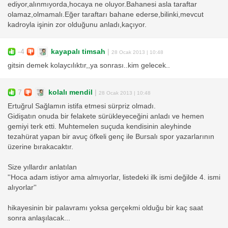
ediyor,alınmıyorda,hocaya ne oluyor.Bahanesi asla taraftar
olamaz,olmamalı.Eğer taraftarı bahane ederse,bilinki,mevcut
kadroyla işinin zor olduğunu anladı,kaçıyor.
-4
kayapalı timsah
|
28 Ocak 2013 | 10:48
gitsin demek kolaycılıktır,,ya sonrası..kim gelecek..
7
kolalı mendil
|
28 Ocak 2013 | 10:48
Ertuğrul Sağlamın istifa etmesi sürpriz olmadı.
Gidişatın onuda bir felakete sürükleyeceğini anladı ve hemen
gemiyi terk etti. Muhtemelen suçuda kendisinin aleyhinde
tezahürat yapan bir avuç öfkeli genç ile Bursalı spor yazarlarının
üzerine bırakacaktır.
Size yıllardır anlatılan
''Hoca adam istiyor ama almıyorlar, listedeki ilk ismi değilde 4. ismi
alıyorlar''
hikayesinin bir palavramı yoksa gerçekmi olduğu bir kaç saat
sonra anlaşılacak...