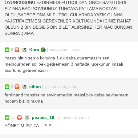
OYUNCUSUNU EZDIRMEDI FUTBOLDAN ONCE SAYGI DEDI
SIZ ANA BACI SOVDUNUZ TUNCAYA PATLAMA NOKTASI
OLDU,SADECE ONA MI FUTBOLCULARADA YAZIK GUNHA
YA.İSTİFA ETMESİ GEREKENLER KOLTUGUNDA ICINIZ RAHAT
OLSUN 2 BIN DEGIL 5 BIN BILET ALIRSINIZ HER MAC BUNDAN
SONRA ;) AMA
9
Koru
|
28 Ocak 2013 | 09:40
Yazıcı bittin sen o koltukta 1 dk daha oturamazsin sen
melbournden sol bek getiremesin 3 haftada lucekunun imzalı
tişörtünü getiremezsin
3
cihan
|
28 Ocak 2013 | 09:38
ferdinand transferine sevinemedim messi bile gelse sevinemem
hocam bizi bırakma
15
peaces_16
|
28 Ocak 2013 | 09:37
YÖNETİM İSTİFA.....!!!!!