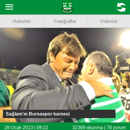
Haberler
MENU
Haberler
Fotoğraflar
Videolar
Fotoğraflar
Videolar
Basketbol
Voleybol
Puan Durumu
Fikstür
Facebook
Sağlam'ın Bursaspor karnesi
Twitter
28 Ocak 2013 | 09:22
32369 okunma | 78 yorum