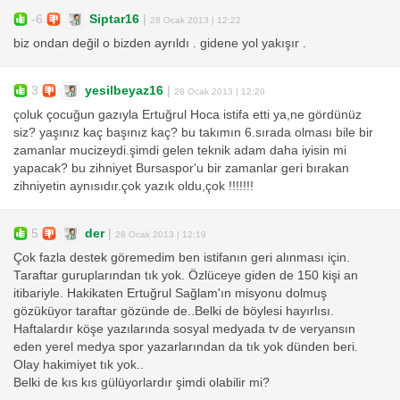
-6
Siptar16
|
28 Ocak 2013 | 12:22
biz ondan değil o bizden ayrıldı . gidene yol yakışır .
3
yesilbeyaz16
|
28 Ocak 2013 | 12:20
çoluk çocuğun gazıyla Ertuğrul Hoca istifa etti ya,ne gördünüz
siz? yaşınız kaç başınız kaç? bu takımın 6.sırada olması bile bir
zamanlar mucizeydi.şimdi gelen teknik adam daha iyisin mi
yapacak? bu zihniyet Bursaspor'u bir zamanlar geri bırakan
zihniyetin aynısıdır.çok yazık oldu,çok !!!!!!!
5
der
|
28 Ocak 2013 | 12:19
Çok fazla destek göremedim ben istifanın geri alınması için.
Taraftar guruplarından tık yok. Özlüceye giden de 150 kişi an
itibariyle. Hakikaten Ertuğrul Sağlam'ın misyonu dolmuş
gözüküyor taraftar gözünde de..Belki de böylesi hayırlısı.
Haftalardır köşe yazılarında sosyal medyada tv de veryansın
eden yerel medya spor yazarlarından da tık yok dünden beri.
Olay hakimiyet tık yok..
Belki de kıs kıs gülüyorlardır şimdi olabilir mi?