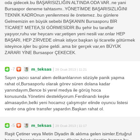
oda gidecek.bu BAŞARISIZLIĞIN ALTINDA ODA VAR..ne yani
Bursaspor deneme tahtasımı..YÖNETİMDE BAŞARISIZLIĞINI
TEKNİK KADROnun yenilenmesi ile öretemez..bu günlere
Gelmemizin en büyük sebebi BAŞKANIN Bursasporu BİR
TİCARET METEA,SI GÖRMESİDİR.Bu şehir bu taraftar
yaşıyor,ruhu var heycanı var,yetişen yeni nesili var.onlar HEP
BAŞARI, HEP ZİRVEDE olmak istiyor.başkan işi ticaretle götürmek
isteyince.işler bu güne geldi..ama bir gerçek var,en BÜYÜK
ZARARI YİNE Bursaspor ÇEKECEK.
-7
m_teksas
|
28 Ocak 2013 | 11:21
Sayın yazıcı sanal alem delikanlılarının sözüyle panik yapma
rahat ol,Bursasporlu olarak görev süren dolana kadar
yanındayım,Bence bi yerel medya ile görüş hoca
konusunda.Yönetimi destekliyorum.Ferdinandı keşke
almasaydın,belki yeni hocamız çalışmıştır elinde oyuncu listesi
vardır ona göre transfer yapardın.Başkan rahat ol.
-5
m_teksas
|
28 Ocak 2013 | 11:17
Raşit Çetiner veya Metin Diyadin ilk aklıma gelen isimler.Ertuğrul