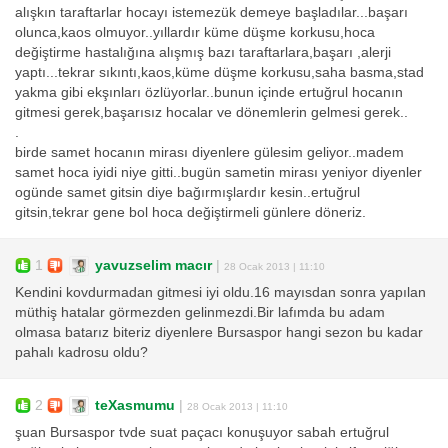
alışkın taraftarlar hocayı istemezük demeye başladılar...başarı
olunca,kaos olmuyor..yıllardır küme düşme korkusu,hoca
değiştirme hastalığına alışmış bazı taraftarlara,başarı ,alerji
yaptı...tekrar sıkıntı,kaos,küme düşme korkusu,saha basma,stad
yakma gibi ekşınları özlüyorlar..bunun içinde ertuğrul hocanın
gitmesi gerek,başarısız hocalar ve dönemlerin gelmesi gerek..
.
birde samet hocanın mirası diyenlere gülesim geliyor..madem
samet hoca iyidi niye gitti..bugün sametin mirası yeniyor diyenler
ogünde samet gitsin diye bağırmışlardır kesin..ertuğrul
gitsin,tekrar gene bol hoca değiştirmeli günlere döneriz.
1
yavuzselim macır
|
28 Ocak 2013 | 11:10
Kendini kovdurmadan gitmesi iyi oldu.16 mayısdan sonra yapılan
müthiş hatalar görmezden gelinmezdi.Bir lafımda bu adam
olmasa batarız biteriz diyenlere Bursaspor hangi sezon bu kadar
pahalı kadrosu oldu?
2
teXasmumu
|
28 Ocak 2013 | 11:10
şuan Bursaspor tvde suat paçacı konuşuyor sabah ertuğrul