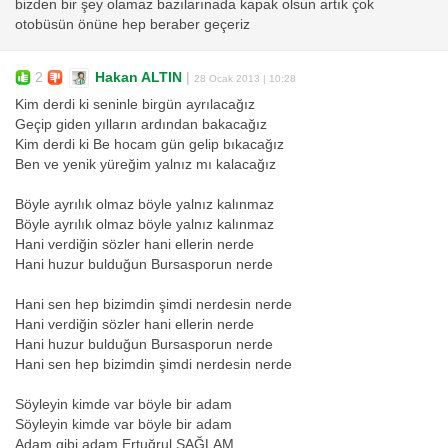
bizden bir şey olamaz bazılarınada kapak olsun artık çok
otobüsün önüne hep beraber geçeriz
2
Hakan ALTIN
|
28 Ocak 2013 | 10:28
Kim derdi ki seninle birgün ayrılacağız
Geçip giden yılların ardından bakacağız
Kim derdi ki Be hocam gün gelip bıkacağız
Ben ve yenik yüreğim yalnız mı kalacağız
Böyle ayrılık olmaz böyle yalnız kalınmaz
Böyle ayrılık olmaz böyle yalnız kalınmaz
Hani verdiğin sözler hani ellerin nerde
Hani huzur bulduğun Bursasporun nerde
Hani sen hep bizimdin şimdi nerdesin nerde
Hani verdiğin sözler hani ellerin nerde
Hani huzur bulduğun Bursasporun nerde
Hani sen hep bizimdin şimdi nerdesin nerde
Söyleyin kimde var böyle bir adam
Söyleyin kimde var böyle bir adam
Adam gibi adam Ertuğrul SAĞLAM