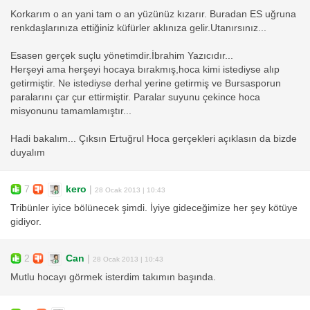
Korkarım o an yani tam o an yüzünüz kızarır. Buradan ES uğruna
renkdaşlarınıza ettiğiniz küfürler aklınıza gelir.Utanırsınız...
Esasen gerçek suçlu yönetimdir.İbrahim Yazıcıdır...
Herşeyi ama herşeyi hocaya bırakmış,hoca kimi istediyse alıp
getirmiştir. Ne istediyse derhal yerine getirmiş ve Bursasporun
paralarını çar çur ettirmiştir. Paralar suyunu çekince hoca
misyonunu tamamlamıştır...
Hadi bakalım... Çıksın Ertuğrul Hoca gerçekleri açıklasın da bizde
duyalım
7
kero
|
28 Ocak 2013 | 10:43
Tribünler iyice bölünecek şimdi. İyiye gideceğimize her şey kötüye
gidiyor.
2
Can
|
28 Ocak 2013 | 10:43
Mutlu hocayı görmek isterdim takımın başında.