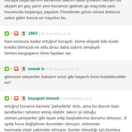
hocaya başarılarının devamını dilerim fakat yönetim hemen bu
akşam en geç yarın yeni hocamızı getirsin gs maçında yeni
hocamızla başlangıç yapalım.Yönetimde görev süresi dolunca
zaten gider bence en hayırlısı bu.
6
1963
|
28 Ocak 2013 | 11:16
hani sonsuza kadar ertuğrul hocaydı. küme düşsek bile bizde
kredisi bitmezdi.ne oldu.biraz daha sabırlı olmalıydı
herkes.kargaşanın kime faydası var.
6
emrah b.
|
28 Ocak 2013 | 11:12
gitmesini isteyenler bakalım onun gibi başarılı birini bulabilecekler
mi?
5
kayapalı timsah
|
28 Ocak 2013 | 11:11
ertuğrul hocanın karnesi 'pekiyilerle' dolu..ama bu durum bazı
taraftarları rahatsız etmiş olabilir..takım iyi olduğu
zaman,yeniçeriler gibi isyan edip başkaldırma durumu olmuyor...6
ayda hoca değiştirme durumları olmuyor..antreman
basmalar,stadı yakmalar olmuyor..bunlar olmadığı için,bunlara