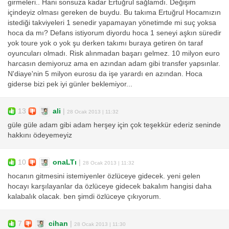
girmeleri.. Hani sonsuza kadar Ertuğrul sağlamdı. Değişim
içindeyiz olması gereken de buydu. Bu takıma Ertuğrul Hocamızın
istediği takviyeleri 1 senedir yapamayan yönetimde mi suç yoksa
hoca da mı? Defans istiyorum diyordu hoca 1 seneyi aşkın süredir
yok toure yok o yok şu derken takımı buraya getiren ön taraf
oyuncuları olmadı. Risk alınmadan başarı gelmez. 10 milyon euro
harcasın demiyoruz ama en azından adam gibi transfer yapsınlar.
N'diaye'nin 5 milyon eurosu da işe yarardı en azından. Hoca
giderse bizi pek iyi günler beklemiyor...
13
ali
|
28 Ocak 2013 | 11:32
güle güle adam gibi adam herşey için çok teşekkür ederiz seninde
hakkını ödeyemeyiz
10
onaLTı
|
28 Ocak 2013 | 11:32
hocanın gitmesini istemiyenler özlüceye gidecek. yeni gelen
hocayı karşılayanlar da özlüceye gidecek bakalım hangisi daha
kalabalık olacak. ben şimdi özlüceye çıkıyorum.
7
cihan
|
28 Ocak 2013 | 11:30