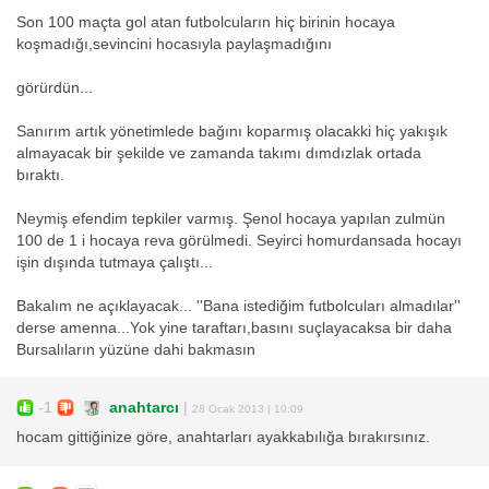
Son 100 maçta gol atan futbolcuların hiç birinin hocaya
koşmadığı,sevincini hocasıyla paylaşmadığını
görürdün...
Sanırım artık yönetimlede bağını koparmış olacakki hiç yakışık
almayacak bir şekilde ve zamanda takımı dımdızlak ortada
bıraktı.
Neymiş efendim tepkiler varmış. Şenol hocaya yapılan zulmün
100 de 1 i hocaya reva görülmedi. Seyirci homurdansada hocayı
işin dışında tutmaya çalıştı...
Bakalım ne açıklayacak... ''Bana istediğim futbolcuları almadılar''
derse amenna...Yok yine taraftarı,basını suçlayacaksa bir daha
Bursalıların yüzüne dahi bakmasın
-1
anahtarcı
|
28 Ocak 2013 | 10:09
hocam gittiğinize göre, anahtarları ayakkabılığa bırakırsınız.