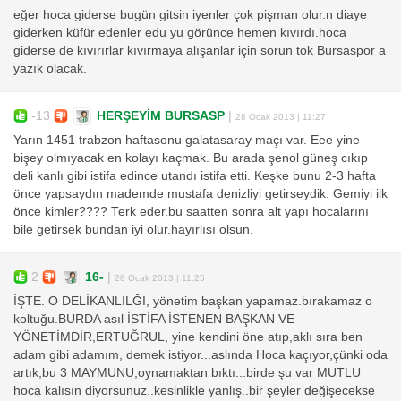
eğer hoca giderse bugün gitsin iyenler çok pişman olur.n diaye
giderken küfür edenler edu yu görünce hemen kıvırdı.hoca
giderse de kıvırırlar kıvırmaya alışanlar için sorun tok Bursaspor a
yazık olacak.
-13
HERŞEYİM BURSASP
|
28 Ocak 2013 | 11:27
Yarın 1451 trabzon haftasonu galatasaray maçı var. Eee yine
bişey olmıyacak en kolayı kaçmak. Bu arada şenol güneş cıkıp
deli kanlı gibi istifa edince utandı istifa etti. Keşke bunu 2-3 hafta
önce yapsaydın mademde mustafa denizliyi getirseydik. Gemiyi ilk
önce kimler???? Terk eder.bu saatten sonra alt yapı hocalarını
bile getirsek bundan iyi olur.hayırlısı olsun.
2
16-
|
28 Ocak 2013 | 11:25
İŞTE. O DELİKANLILĞI, yönetim başkan yapamaz.bırakamaz o
koltuğu.BURDA asıl İSTİFA İSTENEN BAŞKAN VE
YÖNETİMDİR,ERTUĞRUL, yine kendini öne atıp,aklı sıra ben
adam gibi adamım, demek istiyor...aslında Hoca kaçıyor,çünki oda
artık,bu 3 MAYMUNU,oynamaktan bıktı...birde şu var MUTLU
hoca kalısın diyorsunuz..kesinlikle yanlış..bir şeyler değişecekse