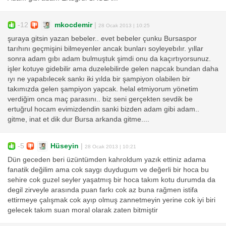
-12
mkocdemir
|
28 Ocak 2013 | 10:25
şuraya gitsin yazan bebeler.. evet bebeler çunku Bursaspor
tarıhını geçmişini bilmeyenler ancak bunları soyleyebılır. yıllar
sonra adam gıbı adam bulmuştuk şimdi onu da kaçırtıyorsunuz.
işler kotuye gidebilir ama duzelebilirde gelen napcak bundan daha
ıyı ne yapabılecek sankı iki yılda bir şampiyon olabilen bir
takımızda gelen şampiyon yapcak. helal etmiyorum yönetim
verdiğim onca maç parasını.. biz seni gerçekten sevdik be
ertuğrul hocam evimizdendin sanki bizden adam gibi adam..
gitme, inat et dik dur Bursa arkanda gitme....
-5
Hüseyin
|
28 Ocak 2013 | 10:21
Dün geceden beri üzüntümden kahroldum yazık ettiniz adama
fanatik değilim ama cok saygı duydugum ve değerli bir hoca bu
sehire cok guzel seyler yaşatmış bir hoca takım kotu durumda da
degil zirveyle arasında puan farkı cok az buna rağmen istifa
ettirmeye çalışmak cok ayıp olmuş zannetmeyin yerine cok iyi biri
gelecek takım suan moral olarak zaten bitmiştir