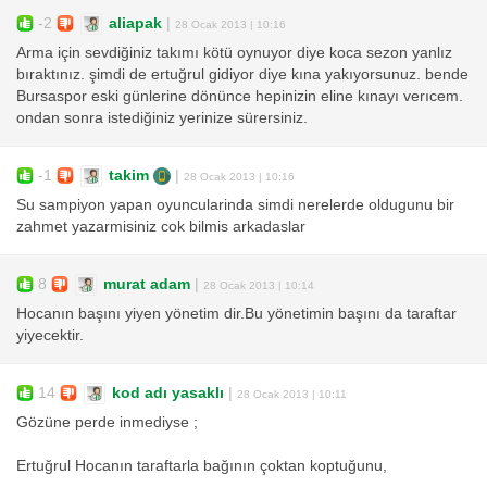
-2
aliapak
|
28 Ocak 2013 | 10:16
Arma için sevdiğiniz takımı kötü oynuyor diye koca sezon yanlız
bıraktınız. şimdi de ertuğrul gidiyor diye kına yakıyorsunuz. bende
Bursaspor eski günlerine dönünce hepinizin eline kınayı verıcem.
ondan sonra istediğiniz yerinize sürersiniz.
-1
takim
|
28 Ocak 2013 | 10:16
Su sampiyon yapan oyuncularinda simdi nerelerde oldugunu bir
zahmet yazarmisiniz cok bilmis arkadaslar
8
murat adam
|
28 Ocak 2013 | 10:14
Hocanın başını yiyen yönetim dir.Bu yönetimin başını da taraftar
yiyecektir.
14
kod adı yasaklı
|
28 Ocak 2013 | 10:11
Gözüne perde inmediyse ;
Ertuğrul Hocanın taraftarla bağının çoktan koptuğunu,