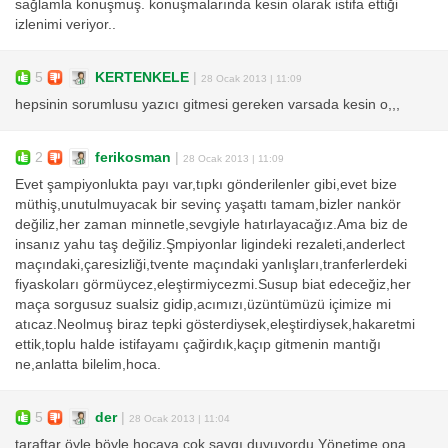
sağlamla konuşmuş. konuşmalarında kesin olarak istifa ettiği
izlenimi veriyor..
5
KERTENKELE
|
28 Ocak 2013 | 11:09
hepsinin sorumlusu yazıcı gitmesi gereken varsada kesin o,,,
2
ferikosman
|
28 Ocak 2013 | 11:09
Evet şampiyonlukta payı var,tıpkı gönderilenler gibi,evet bize
müthiş,unutulmuyacak bir sevinç yaşattı tamam,bizler nankör
değiliz,her zaman minnetle,sevgiyle hatırlayacağız.Ama biz de
insanız yahu taş değiliz.Şmpiyonlar ligindeki rezaleti,anderlect
maçındaki,çaresizliği,tvente maçındaki yanlışları,tranferlerdeki
fiyaskoları görmüycez,eleştirmiycezmi.Susup biat edeceğiz,her
maça sorgusuz sualsiz gidip,acımızı,üzüntümüzü içimize mi
atıcaz.Neolmuş biraz tepki gösterdiysek,eleştirdiysek,hakaretmi
ettik,toplu halde istifayamı çağirdık,kaçıp gitmenin mantığı
ne,anlatta bilelim,hoca.
5
der
|
28 Ocak 2013 | 11:04
taraftar öyle böyle hocaya çok saygı duyuyordu.Yönetime ona