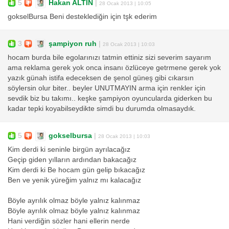
5
Hakan ALTIN
|
28 Ocak 2013 | 10:05
gokselBursa Beni desteklediğin için tşk ederim
3
şampiyon ruh
|
28 Ocak 2013 | 10:03
hocam burda bile egolarınızı tatmin ettiniz sizi severim sayarım
ama reklama gerek yok onca insanı özlüceye getrmene gerek yok
yazık günah istifa edeceksen de şenol güneş gibi cıkarsın
söylersin olur biter.. beyler UNUTMAYIN arma için renkler için
sevdik biz bu takımı.. keşke şampiyon oyuncularda giderken bu
kadar tepki koyabilseydikte simdi bu durumda olmasaydık.
5
gokselbursa
|
28 Ocak 2013 | 10:03
Kim derdi ki seninle birgün ayrılacağız
Geçip giden yılların ardından bakacağız
Kim derdi ki Be hocam gün gelip bıkacağız
Ben ve yenik yüreğim yalnız mı kalacağız
Böyle ayrılık olmaz böyle yalnız kalınmaz
Böyle ayrılık olmaz böyle yalnız kalınmaz
Hani verdiğin sözler hani ellerin nerde