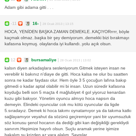
Adam gibi adama gitti . . .
-11
16-
|
28 Ocak 2013 | 13:15
HOCA, YENİDEN BAŞKA ZAMAN DEMEKLE..KAÇIYORrrrr, böyle
kaçmak olmaz..başka bir şey demiyorum..demekki bizi bırakmayı
kafasına koymuş. olaylarıda iyi kullandı..yolu açık olsun.
12
bursamaliye
|
28 Ocak 2013 | 13:02
kalsın diyen arkadaşlara sesleniyorum.Gitmek isteyen insan ne
verebilir ki bakınız n'diaye de gitti. Hoca kalsa ne olur bu saatten
sonra ne kadar faydası olur. Hem öyle 3 5 çocuğun lafına bakıp
gitmedi o kadar aptal olabilir mi bi insan. Uzun süredir kafasına
koyduğu belli son 5 maçta 4 mağlubiyet 4 gol yiyoruz kenardan
kuzu gibi bakıyor. Yönetim oyuncu almıyo hoca napsın da
demeyin. Elindeki oyuncular cok mu kötü oyuncular da ligde
5.sıradayız. Demek ki hoca takımı oynatamıyor ya da takıma katkı
sağlayamıyor veyahut da sözünü geçiremiyor yani bir uyumsuzluk
söz konusu şenol hocanın da dediği gibi kan değişikliği gerekliydi
sanırım.Hepimize hayırlı olsun. Suçlu aramak yerine işimize
bakalım şu krizden az yara alalım. Saygılar...