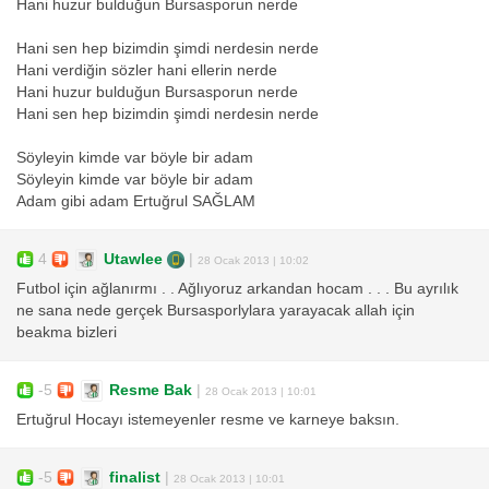
Hani huzur bulduğun Bursasporun nerde
Hani sen hep bizimdin şimdi nerdesin nerde
Hani verdiğin sözler hani ellerin nerde
Hani huzur bulduğun Bursasporun nerde
Hani sen hep bizimdin şimdi nerdesin nerde
Söyleyin kimde var böyle bir adam
Söyleyin kimde var böyle bir adam
Adam gibi adam Ertuğrul SAĞLAM
4
Utawlee
|
28 Ocak 2013 | 10:02
Futbol için ağlanırmı . . Ağlıyoruz arkandan hocam . . . Bu ayrılık
ne sana nede gerçek Bursasporlylara yarayacak allah için
beakma bizleri
-5
Resme Bak
|
28 Ocak 2013 | 10:01
Ertuğrul Hocayı istemeyenler resme ve karneye baksın.
-5
finalist
|
28 Ocak 2013 | 10:01