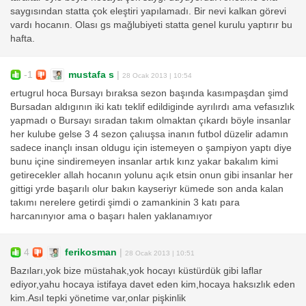
saygısından statta çok eleştiri yapılamadı. Bir nevi kalkan görevi
vardı hocanın. Olası gs mağlubiyeti statta genel kurulu yaptırır bu
hafta.
-1
mustafa s
|
28 Ocak 2013 | 10:54
ertugrul hoca Bursayı bıraksa sezon başında kasımpaşdan şimd
Bursadan aldıgının iki katı teklif edildiginde ayrılırdı ama vefasızlık
yapmadı o Bursayı sıradan takım olmaktan çıkardı böyle insanlar
her kulube gelse 3 4 sezon çalıuşsa inanın futbol düzelir adamın
sadece inançlı insan oldugu için istemeyen o şampiyon yaptı diye
bunu içine sindiremeyen insanlar artık kınz yakar bakalım kimi
getirecekler allah hocanın yolunu açık etsin onun gibi insanlar her
gittigi yrde başarılı olur bakın kayseriyr kümede son anda kalan
takımı nerelere getirdi şimdi o zamankinin 3 katı para
harcanınyıor ama o başarı halen yaklanamıyor
4
ferikosman
|
28 Ocak 2013 | 10:51
Bazıları,yok bize müstahak,yok hocayı küstürdük gibi laflar
ediyor,yahu hocaya istifaya davet eden kim,hocaya haksızlık eden
kim.Asıl tepki yönetime var,onlar pişkinlik