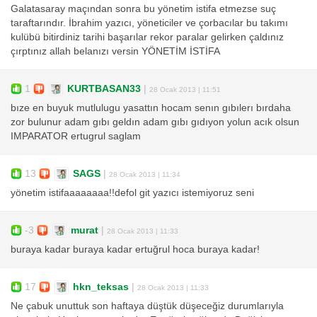
Galatasaray maçından sonra bu yönetim istifa etmezse suç
taraftarındır. İbrahim yazıcı, yöneticiler ve çorbacılar bu takımı
kulübü bitirdiniz tarihi başarılar rekor paralar gelirken çaldınız
çırptınız allah belanızı versin YÖNETİM İSTİFA
1
KURTBASAN33
|
28 Ocak 2013 | 11:51
bıze en buyuk mutlulugu yasattın hocam senın gıbılerı bırdaha
zor bulunur adam gıbı geldın adam gıbı gıdıyon yolun acık olsun
IMPARATOR ertugrul saglam
13
SAGS
|
28 Ocak 2013 | 11:34
yönetim istifaaaaaaaa!!defol git yazıcı istemiyoruz seni
-3
murat
|
28 Ocak 2013 | 11:33
buraya kadar buraya kadar ertuğrul hoca buraya kadar!
17
hkn_teksas
|
28 Ocak 2013 | 11:33
Ne çabuk unuttuk son haftaya düştük düşeceğiz durumlarıyla