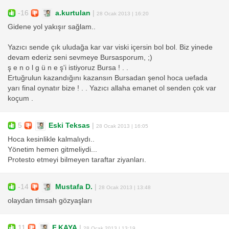
-16
a.kurtulan
|
28 Ocak 2013 | 16:20
Gidene yol yakışır sağlam..
Yazıcı sende çık uludağa kar var viski içersin bol bol. Biz yinede
devam ederiz seni sevmeye Bursasporum, ;)
ş e n o l g ü n e ş'i istiyoruz Bursa ! . .
Ertuğrulun kazandığını kazansın Bursadan şenol hoca uefada
yarı final oynatır bize ! . . Yazıcı allaha emanet ol senden çok var
koçum .
5
Eski Teksas
|
28 Ocak 2013 | 16:05
Hoca kesinlikle kalmalıydı..
Yönetim hemen gitmeliydi...
Protesto etmeyi bilmeyen taraftar ziyanları.
-14
Mustafa D.
|
28 Ocak 2013 | 13:48
olaydan timsah gözyaşları
11
F.KAYA
|
28 Ocak 2013 | 13:19