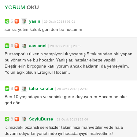
YORUM
OKU
5
yasin
|
29 Ocak 2013 | 01:01
sensiz yetim kaldık geri dön be hocamm
6
aaslanel
|
28 Ocak 2013 | 23:52
Bursaspor'u ülkenin şampiyonluk yaşamış 5 takımından biri yapan
bu yönetim ve bu hocadır. Yanlışlar, hatalar elbette yapıldı.
Eleştirilerin birçoğuna katılıyorum ancak haklarını da yemeyelim.
Yolun açık olsun Ertuğrul Hocam..
8
taha karalar
|
28 Ocak 2013 | 22:48
Ben 10 yaşındayım ve seninle gurur duyuyorum Hocam ne olur
geri dön
8
SoyluBursa
|
28 Ocak 2013 | 22:06
içimizdeki bizansli serefsizler takimimizi mahvettiler vede hala
devam ediyorlar.yonetimde iyi hocada iyiydi mahvettiniz!