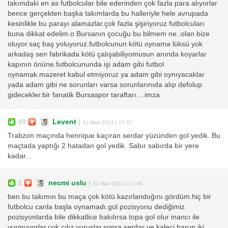
takımdaki en as futbolcular bile ederinden çok fazla para alıyorlar
bence gerçekten başka takımlarda bu halleriyle hele avrupada
kesinlikle bu parayı alamazlar.çok fazla şişiriyoruz futbolcuları
buna dikkat edelim.o Bursanın çocuğu bu bilmem ne..olan bize
oluyor.saç baş yoluyoruz.futbolcunun kötü oynama lüksü yok
arkadaş sen fabrikada kötü çalışabiliyomusun anında koyarlar
kapının önüne.futbolcununda işi adam gibi futbol
oynamak.mazeret kabul etmiyoruz ya adam gibi oynıyacaklar
yada adam gibi ne sorunları varsa sorunlarınıda alıp defolup
gidecekler.bir fanatik Bursaspor taraftarı....imza
49
Levent
|
31 Mart 2013 | 17:57
Trabzon maçında henrique kaçıran serdar yüzünden gol yedik. Bu
maçtada yaptığı 2 hatadan gol yedik. Sabır sabırda bir yere
kadar...
2
necmi uslu
|
31 Mart 2013 | 17:46
ben bu takımın bu maça çok kötü kazırlandoğını gördüm.hiç bir
futbolcu canla başla oynamadı.gol pozisyonu dediğimiz
pozisyonlarda bile dikkatlice bakılırsa topa gol olur inancı ile
vurmuyorlar.çok cılız vuruşlar.sonra serdar ve kaleci harun iki