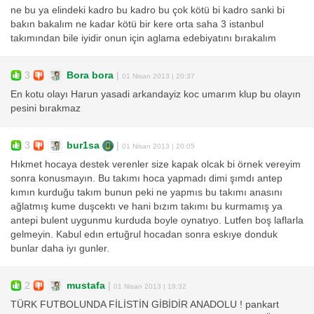
ne bu ya elindeki kadro bu kadro bu çok kötü bi kadro sanki bi
bakın bakalım ne kadar kötü bir kere orta saha 3 istanbul
takımından bile iyidir onun için aglama edebiyatını bırakalım
3
Bora bora
|
01 Nisan 2013 | 20:37
En kotu olayı Harun yasadi arkandayiz koc umarım klup bu olayın
pesini bırakmaz
3
bur1sa
|
01 Nisan 2013 | 20:05
Hıkmet hocaya destek verenler size kapak olcak bi örnek vereyim
sonra konusmayın. Bu takımı hoca yapmadı dimi şımdı antep
kımın kurduğu takım bunun peki ne yapmıs bu takımı anasını
ağlatmış kume duşcektı ve hani bızım takımı bu kurmamış ya
antepi bulent uygunmu kurduda boyle oynatıyo. Lutfen boş laflarla
gelmeyin. Kabul edın ertuğrul hocadan sonra eskıye donduk
bunlar daha iyı gunler.
2
mustafa
|
01 Nisan 2013 | 19:32
TÜRK FUTBOLUNDA FİLİSTİN GİBİDİR ANADOLU ! pankart