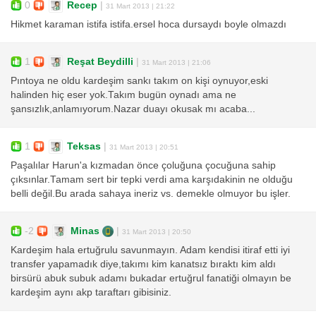
0
Recep
|
31 Mart 2013 | 21:22
Hikmet karaman istifa istifa.ersel hoca dursaydı boyle olmazdı
1
Reşat Beydilli
|
31 Mart 2013 | 21:06
Pıntoya ne oldu kardeşim sankı takım on kişi oynuyor,eski
halinden hiç eser yok.Takım bugün oynadı ama ne
şansızlık,anlamıyorum.Nazar duayı okusak mı acaba...
1
Teksas
|
31 Mart 2013 | 20:51
Paşalılar Harun'a kızmadan önce çoluğuna çocuğuna sahip
çıksınlar.Tamam sert bir tepki verdi ama karşıdakinin ne olduğu
belli değil.Bu arada sahaya ineriz vs. demekle olmuyor bu işler.
-2
Minas
|
31 Mart 2013 | 20:50
Kardeşim hala ertuğrulu savunmayın. Adam kendisi itiraf etti iyi
transfer yapamadık diye,takımı kim kanatsız bıraktı kim aldı
birsürü abuk subuk adamı bukadar ertuğrul fanatiği olmayın be
kardeşim aynı akp taraftarı gibisiniz.