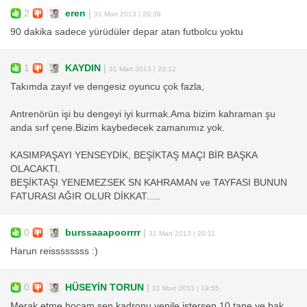
2
eren
|
31 Mart 2013 | 20:39
90 dakika sadece yürüdüler depar atan futbolcu yoktu
1
KAYDIN
|
31 Mart 2013 | 20:12
Takımda zayıf ve dengesiz oyuncu çok fazla,
Antrenörün işi bu dengeyi iyi kurmak.Ama bizim kahraman şu
anda sırf çene.Bizim kaybedecek zamanımız yok.
KASIMPAŞAYI YENSEYDİK, BEŞİKTAŞ MAÇI BİR BAŞKA
OLACAKTI.
BEŞİKTAŞI YENEMEZSEK SN KAHRAMAN ve TAYFASI BUNUN
FATURASI AĞIR OLUR DİKKAT.....
0
burssaaapoorrrr
|
31 Mart 2013 | 20:11
Harun reissssssss :)
0
HÜSEYİN TORUN
|
31 Mart 2013 | 19:55
Merak etme hocam sen kadronu yenile istersen 10 tane ye bak