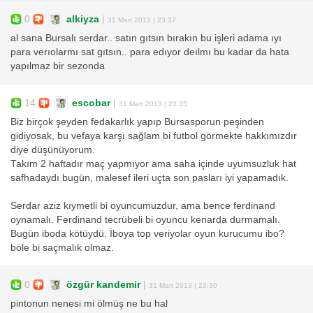
0
alkiyza
|
31 Mart 2013 | 23:37
al sana Bursalı serdar.. satın gıtsın bırakın bu işleri adama ıyı
para verıolarmı sat gıtsın.. para edıyor deılmı bu kadar da hata
yapılmaz bir sezonda
14
escobar
|
31 Mart 2013 | 23:35
Biz birçok şeyden fedakarlık yapıp Bursasporun peşinden
gidiyosak, bu vefaya karşı sağlam bi futbol görmekte hakkımızdır
diye düşünüyorum.
Takım 2 haftadır maç yapmıyor ama saha içinde uyumsuzluk hat
safhadaydı bugün, malesef ileri uçta son pasları iyi yapamadık.
Serdar aziz kıymetli bi oyuncumuzdur, ama bence ferdinand
oynamalı. Ferdinand tecrübeli bi oyuncu kenarda durmamalı.
Bugün iboda kötüydü. İboya top veriyolar oyun kurucumu ibo?
böle bi saçmalık olmaz.
0
özgür kandemir
|
31 Mart 2013 | 23:30
pintonun nenesi mi ölmüş ne bu hal