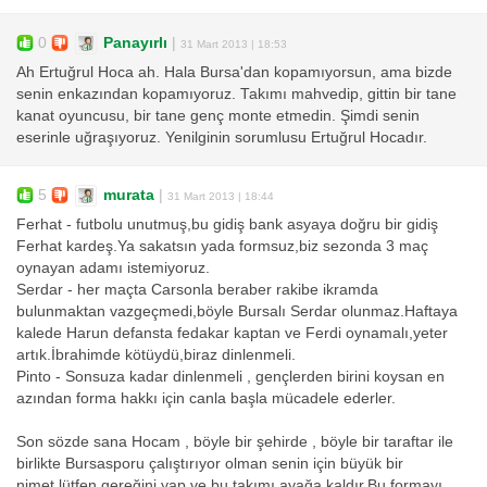
0
Panayırlı
|
31 Mart 2013 | 18:53
Ah Ertuğrul Hoca ah. Hala Bursa'dan kopamıyorsun, ama bizde
senin enkazından kopamıyoruz. Takımı mahvedip, gittin bir tane
kanat oyuncusu, bir tane genç monte etmedin. Şimdi senin
eserinle uğraşıyoruz. Yenilginin sorumlusu Ertuğrul Hocadır.
5
murata
|
31 Mart 2013 | 18:44
Ferhat - futbolu unutmuş,bu gidiş bank asyaya doğru bir gidiş
Ferhat kardeş.Ya sakatsın yada formsuz,biz sezonda 3 maç
oynayan adamı istemiyoruz.
Serdar - her maçta Carsonla beraber rakibe ikramda
bulunmaktan vazgeçmedi,böyle Bursalı Serdar olunmaz.Haftaya
kalede Harun defansta fedakar kaptan ve Ferdi oynamalı,yeter
artık.İbrahimde kötüydü,biraz dinlenmeli.
Pinto - Sonsuza kadar dinlenmeli , gençlerden birini koysan en
azından forma hakkı için canla başla mücadele ederler.
Son sözde sana Hocam , böyle bir şehirde , böyle bir taraftar ile
birlikte Bursasporu çalıştırıyor olman senin için büyük bir
nimet,lütfen gereğini yap ve bu takımı ayağa kaldır.Bu formayı