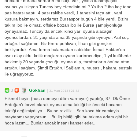
ortaladı ! burada serdarın mı suçu var , yoksa kasımpaşalı
oyuncuyu izleyen Tuncay bey efendinin mi ? Ya ibo ? ibo kaç tane
pas hatası yaptı. 4 pası rakibe verdi, 1 tanesini taça attı. yani
kusura bakmayın, serdarsız Bursaspor bugün 4 bile yerdi. Bizim
takım ibo ile olmaz. offside bozan ibo ile Bursa şampiyonluğa
oynayamaz. Tuncay da ancak ikinci yarı oyuna alacağın
oyunculardan. 31 yaşında ama 35 yaşında gibi oynuyor. Asıl suç
ertuğrul sağlamın. Biz Emre pehlivan, İlhan gibi gençleri
bekliyorduk. Ama forma bulamadan satıldılar. İsmail Haktan'da
aynı olay oldu. kritik maçlarda oyuna kurtarıcı diye, 1 yıl kulübede
beklemiş 20 yaşında çocuğu oyuna alıp, taraftarların önüne attın
ertuğrul sağlam. Şimdi Ertuğrul Sağlamın, musası, hakanı, sestakı
ile uğraşıyoruz.
3
Gökhan
|
31 Mart 2013 | 21:42
Hikmet beyin (hoca demeye dilim varmıyor) yaptığı, 87. Dk Ömer
Erdoğan'ı forvet olarak oyuna alma taktiği bir önceki hocanın
taktiği değilmiydi ya... Bu ne rezillik... Sen koca bir camiayla
maytapmı yapıyorsun... Bu lig bittiği gibi bu takıma adam gibi bir
hoca lazım... Bunlar ancak insanı kanser eder...