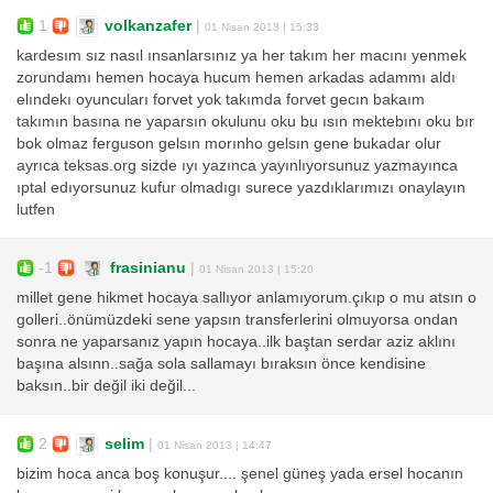
1
volkanzafer
|
01 Nisan 2013 | 15:33
kardesım sız nasıl ınsanlarsınız ya her takım her macını yenmek
zorundamı hemen hocaya hucum hemen arkadas adammı aldı
elındekı oyuncuları forvet yok takımda forvet gecın bakaım
takımın basına ne yaparsın okulunu oku bu ısın mektebını oku bır
bok olmaz ferguson gelsın morınho gelsın gene bukadar olur
ayrıca teksas.org sizde ıyı yazınca yayınlıyorsunuz yazmayınca
ıptal edıyorsunuz kufur olmadıgı surece yazdıklarımızı onaylayın
lutfen
-1
frasinianu
|
01 Nisan 2013 | 15:20
millet gene hikmet hocaya sallıyor anlamıyorum.çıkıp o mu atsın o
golleri..önümüzdeki sene yapsın transferlerini olmuyorsa ondan
sonra ne yaparsanız yapın hocaya..ilk baştan serdar aziz aklını
başına alsınn..sağa sola sallamayı bıraksın önce kendisine
baksın..bir değil iki değil...
2
selim
|
01 Nisan 2013 | 14:47
bizim hoca anca boş konuşur.... şenel güneş yada ersel hocanın