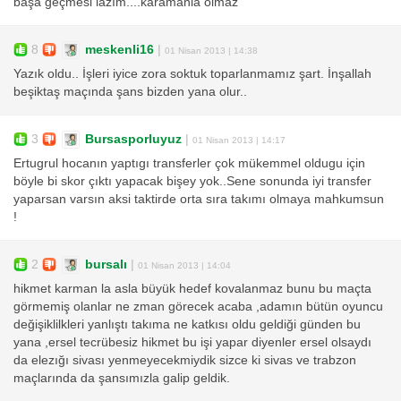
başa geçmesi lazım....karamanla olmaz
8
meskenli16
|
01 Nisan 2013 | 14:38
Yazık oldu.. İşleri iyice zora soktuk toparlanmamız şart. İnşallah
beşiktaş maçında şans bizden yana olur..
3
Bursasporluyuz
|
01 Nisan 2013 | 14:17
Ertugrul hocanın yaptıgı transferler çok mükemmel oldugu için
böyle bi skor çıktı yapacak bişey yok..Sene sonunda iyi transfer
yaparsan varsın aksi taktirde orta sıra takımı olmaya mahkumsun
!
2
bursalı
|
01 Nisan 2013 | 14:04
hikmet karman la asla büyük hedef kovalanmaz bunu bu maçta
görmemiş olanlar ne zman görecek acaba ,adamın bütün oyuncu
değişiklilkleri yanlıştı takıma ne katkısı oldu geldiği günden bu
yana ,ersel tecrübesiz hikmet bu işi yapar diyenler ersel olsaydı
da elezığı sivası yenmeyecekmiydik sizce ki sivas ve trabzon
maçlarında da şansımızla galip geldik.