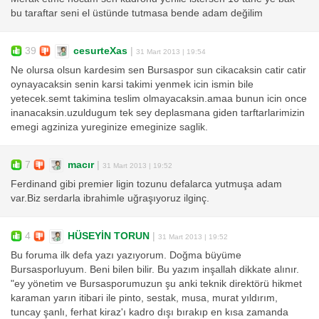
bu taraftar seni el üstünde tutmasa bende adam değilim
39
cesurteXas
|
31 Mart 2013 | 19:54
Ne olursa olsun kardesim sen Bursaspor sun cikacaksin catir catir
oynayacaksin senin karsi takimi yenmek icin ismin bile
yetecek.semt takimina teslim olmayacaksin.amaa bunun icin once
inanacaksin.uzuldugum tek sey deplasmana giden tarftarlarimizin
emegi agziniza yureginize emeginize saglik.
7
macır
|
31 Mart 2013 | 19:52
Ferdinand gibi premier ligin tozunu defalarca yutmuşa adam
var.Biz serdarla ibrahimle uğraşıyoruz ilginç.
4
HÜSEYİN TORUN
|
31 Mart 2013 | 19:52
Bu foruma ilk defa yazı yazıyorum. Doğma büyüme
Bursasporluyum. Beni bilen bilir. Bu yazım inşallah dikkate alınır.
"ey yönetim ve Bursasporumuzun şu anki teknik direktörü hikmet
karaman yarın itibari ile pinto, sestak, musa, murat yıldırım,
tuncay şanlı, ferhat kiraz'ı kadro dışı bırakıp en kısa zamanda