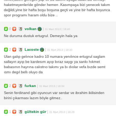
haketmeyenleride gönder hemen .Kasımpaşa bizi yenecek takım
değildi,yine bir hafta boşu boşuna geçti ve yine bir hafta boyunca
spor programı haram oldu bize ..
0
volkan
|
31 Mart 2013 | 18:40
Ne duruma dustuk ertugrul. Demeyin hala ya
2
Lacoste
|
31 Mart 2013 | 18:40
Ulan galıp gelınce kadro 10 numara yenılınce ertugrul saglam
sallayın ayıp be kardesım ayıp bıraz saygı ya sankı hıkmet
babasının hayrına calıstrıo takımı ya bı dıolar vefa bızde semt
ısmı degıl bellı oluyo da
2
furkan
|
31 Mart 2013 | 18:34
Senin ferdinand gibi oyuncun var serdar ve ibrahim ikilisinden
birini çıkarması lazım böyle gitmez..
1
gültekin gür
|
31 Mart 2013 | 18:29