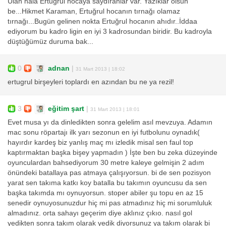
Ulan hala Ertuğrul hocaya saydıranlar var. Yazıklar olsun
be...Hikmet Karaman, Ertuğrul hocanın tırnağı olamaz
tırnağı...Bugün gelinen nokta Ertuğrul hocanın ahıdır..İddaa
ediyorum bu kadro ligin en iyi 3 kadrosundan biridir. Bu kadroyla
düştüğümüz duruma bak...
0
adnan
|
31 Mart 2013 | 18:02
ertugrul birşeyleri toplardı en azından bu ne ya rezil!
3
eğitim şart
|
31 Mart 2013 | 18:01
Evet musa yı da dinledikten sonra gelelim asıl mevzuya. Adamın
mac sonu röpartajı ilk yarı sezonun en iyi futbolunu oynadık(
hayırdır kardeş biz yanlış maç mı izledik misal sen faul top
kaptırmaktan başka bişey yapmadın ) İşte ben bu zeka düzeyinde
oyunculardan bahsediyorum 30 metre kaleye gelmişin 2 adım
önündeki batallaya pas atmaya çalışıyorsun. bi de sen pozisyon
yarat sen takıma katkı koy batalla bu takımın oyuncusu da sen
başka takımda mı oynuyorsun. stoper abiler şu topu en az 15
senedir oynuyosunuzdur hiç mi pas atmadınız hiç mi sorumluluk
almadınız. orta sahayı geçerim diye aklınız çıkıo. nasıl gol
yedikten sonra takım olarak yedik diyorsunuz ya takım olarak bi