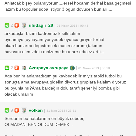
Anlatcak bişey bulamıyorum....ersel hocanın derhal basa geçmesi
lazım bu topcular sopa istiyor 3 ögün dövücen bunları....
2
uludagli_28
|
01 Nisan 2013 | 00:43
arkadaşlar bızım kadromuz kısıtlı.takım
oynamıyor,oynayamıyor.yedek oyuncu gırıyor ferhat
okan.bunlarmı degıstırecek macın skorunu,takımın
havasını.elımızdekı malzeme bu.ıdare edıcez artık..
2
Avrupaya avrupaya
|
01 Nisan 2013 | 00:18
Aga benim anlamadığım şu kaybedebilir miyiz tabiki futbol bu
sonuçta ama avrupaya gidelim diyoruz gruplara kalalım diyoruz
bu oyunla mı?Ama bardağın dolu tarafı şener iyi bomba gibi
olacak umarım
9
volkan
|
31 Mart 2013 | 23:51
Serdar'ın bu hatalarının en büyük sebebi;
OLMADAN, BEN OLDUM DEMEK...