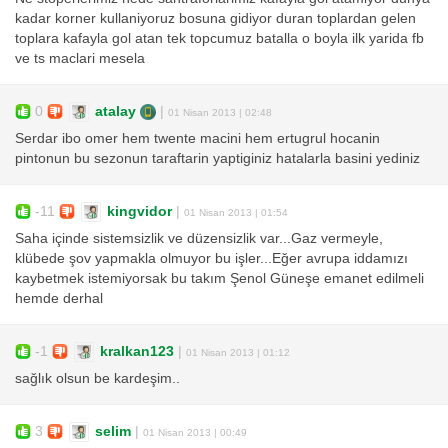
kadar korner kullaniyoruz bosuna gidiyor duran toplardan gelen
toplara kafayla gol atan tek topcumuz batalla o boyla ilk yarida fb
ve ts maclari mesela
0
atalay
|
01 Nisan 2013 | 02:48
Serdar ibo omer hem twente macini hem ertugrul hocanin
pintonun bu sezonun taraftarin yaptiginiz hatalarla basini yediniz
-11
kingvidor
|
01 Nisan 2013 | 01:54
Saha içinde sistemsizlik ve düzensizlik var...Gaz vermeyle,
klübede şov yapmakla olmuyor bu işler...Eğer avrupa iddamızı
kaybetmek istemiyorsak bu takım Şenol Güneşe emanet edilmeli
hemde derhal
-1
kralkan123
|
01 Nisan 2013 | 01:12
sağlık olsun be kardeşim..
3
selim
|
01 Nisan 2013 | 00:49