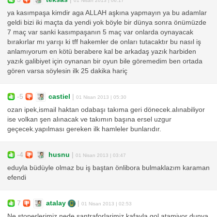
ya kasımpaşa kimdir aga ALLAH aşkına yapmayın ya bu adamlar
geldi bizi iki maçta da yendi yok böyle bir dünya sonra önümüzde
7 maç var sanki kasımpaşanın 5 maç var onlarda oynayacak
bırakırlar mı yarışı ki tff hakemler de onları tutacaktır bu nasıl iş
anlamıyorum en kötü berabere kal be arkadaş yazık harbiden
yazık galibiyet için oynanan bir oyun bile göremedim ben ortada
gören varsa söylesin ilk 25 dakika hariç
-5
castiel
|
01 Nisan 2013 | 05:30
ozan ipek,ismail haktan odabaşı takıma geri dönecek.alınabiliyor
ise volkan şen alınacak ve takımın başına ersel uzgur
geçecek.yapılması gereken ilk hamleler bunlarıdır.
-4
husnu
|
01 Nisan 2013 | 03:47
eduyla büdüyle olmaz bu iş baştan önlibora bulmaklazım karaman
efendi
7
atalay
|
01 Nisan 2013 | 02:53
Ne stoperlerimiz nede santraforlarimiz kafayla gol atamiyor dunya