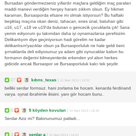
Bursadan göndermezseniz yıllardır maçlara geldiğim maç paraları
maddi manevi verdiğim herşey haram zıkkım olsun. Ey hikmet
karaman, Bursasporda efsane mi olmak istiyorsun? Bu haftaki
beşiktaş maçına okan deniz, tahacan, enes ünal, batuhan gibi
u16, u17, u18 ve u19'da bulunan o gencecik çocuklarla çık! Sana
yemin ediyorum şu takımdan daha iyi oynamazlarsa şerefsizim.
Delikanlıyım diye geçiniyorsun hadi görelim ne kadar
delikanlısın!yazıklar olsun ya Bursasporluluk ne hale geldi beni
şırnaklarda deli ediyosunuz ya adam gibi oynucaklar kalsın bu
formanın değerini bilmeyenlerde erkenden yol alsın herkes
gidicidir ancak Bursaspor ve Bursasporluluk kalcı tek şeydir.
27
kıbrıs_texas
|
31 Mart 2013 | 19:52
belliki serdar formsuz. hani zorlama be hocam. kenarda ferdinand
varya. oynat ibrahimle ikisini. yanı gör hocam bunu..
6
9 köyden kovulan
|
31 Mart 2013 | 19:45
Serdar Aziz mi? Balonunumuz patladı...
3
serdar a
|
31 Mart 2013 | 19:41