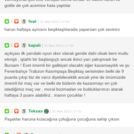
golde de çok acemice hata yaptılar.
1
fırat
|
31 Mart 2013 | 17:43
harun haftaya aynısını beşiktaşlılarada yaparsan çok sevinirz
1
kapalı
|
31 Mart 2013 | 17:36
açıkçası ilk yarıdaki oyun skor olarak geride dahi olsak beni mutlu
etmişti , iştahlı bir başlangıçtı ancak ikinci yarı yakışmadı be
Bursam ! Evet önemli bir galibiyet olacaktı eğer kazansaydık ve şu
Fenerbahçe Trabzon Kasımpaşa Beşiktaş serisinden belki de 9
puanla çıkıp biz de varız diyebilecektik ancak yine de önümüzde
önemli bir maç var ve belki de bizlerin de kazanmayı en çok
istediğimiz maç var , moral bozmadan ve bulduklarımızı atarak
haftaya 3 puanı alabiliriz , inanın çocuklar !
2
Teksas
|
31 Mart 2013 | 17:31
Paşalılar haruna kızacağına çoluğuna çocuğuna sahip çıksın