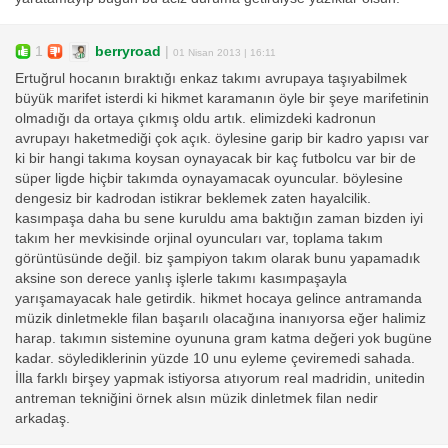
1
berryroad
|
01 Nisan 2013 | 16:11
Ertuğrul hocanın bıraktığı enkaz takımı avrupaya taşıyabilmek
büyük marifet isterdi ki hikmet karamanın öyle bir şeye marifetinin
olmadığı da ortaya çıkmış oldu artık. elimizdeki kadronun
avrupayı haketmediği çok açık. öylesine garip bir kadro yapısı var
ki bir hangi takıma koysan oynayacak bir kaç futbolcu var bir de
süper ligde hiçbir takımda oynayamacak oyuncular. böylesine
dengesiz bir kadrodan istikrar beklemek zaten hayalcilik.
kasımpaşa daha bu sene kuruldu ama baktığın zaman bizden iyi
takım her mevkisinde orjinal oyuncuları var, toplama takım
görüntüsünde değil. biz şampiyon takım olarak bunu yapamadık
aksine son derece yanlış işlerle takımı kasımpaşayla
yarışamayacak hale getirdik. hikmet hocaya gelince antramanda
müzik dinletmekle filan başarılı olacağına inanıyorsa eğer halimiz
harap. takımın sistemine oyununa gram katma değeri yok bugüne
kadar. söylediklerinin yüzde 10 unu eyleme çeviremedi sahada.
İlla farklı birşey yapmak istiyorsa atıyorum real madridin, unitedin
antreman tekniğini örnek alsın müzik dinletmek filan nedir
arkadaş.