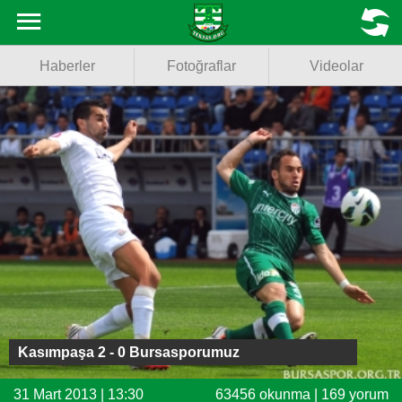
Haberler
MENU
Haberler
Fotoğraflar
Videolar
Fotoğraflar
Videolar
Basketbol
Voleybol
Puan Durumu
Fikstür
Facebook
Kasımpaşa 2 - 0 Bursasporumuz
Twitter
31 Mart 2013 | 13:30
63456 okunma | 169 yorum