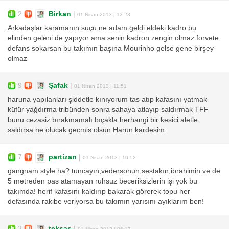
2
Birkan
|
01 Nisan 2013 | 13:23
Arkadaşlar karamanın suçu ne adam geldi eldeki kadro bu
elinden geleni de yapıyor ama senin kadron zengin olmaz forvete
defans sokarsan bu takımın başına Mourinho gelse gene birşey
olmaz
9
Şafak
|
01 Nisan 2013 | 11:51
haruna yapılanları şiddetle kınıyorum tas atıp kafasını yatmak
küfür yağdırma tribünden sonra sahaya atlayıp saldırmak TFF
bunu cezasiz bırakmamalı bıçakla herhangi bir kesici aletle
saldırsa ne olucak gecmis olsun Harun kardesim
7
partizan
|
01 Nisan 2013 | 10:52
gangnam style ha? tuncayın,vedersonun,sestakın,ibrahimin ve de
5 metreden pas atamayan ruhsuz beceriksizlerin işi yok bu
takımda! herif kafasını kaldırıp bakarak görerek topu her
defasında rakibe veriyorsa bu takımın yarısını ayıklarım ben!
3
teksas
|
01 Nisan 2013 | 06:17