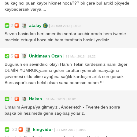
bu kaçıncı puan kaybı hikmet hoca??? bir çare bul artık! bjkyede
kaybedersek varya....
2
atalay
|
31 Mart 2013 | 18:28
Sezon basindan beri omer ibo serdar ucubir arada hem twente
macinin ertugrul hoca nin hem taraftarin basini yediniz
5
Ünitimsah Ozan
|
31 Mart 2013 | 18:22
Bugünün en sevindirici olayı Harun Tekin kardeşimiz namı diğer
DEMİR YUMRUK,yanına gelen taraftarı yumruk manyağına
çevirmesi oldu eline ayağına sağlık kardeşim artık sen gerçek
Bursaspor'lusun helal olsun sana adamsın adam !!!
1
Hakan
|
31 Mart 2013 | 18:02
Umarım Avrupa'ya gitmeyiz , Anderletch - Twente'den sonra
başka bir hezimetle gene saç-baş yolarız.
-20
kingvidor
|
31 Mart 2013 | 18:02