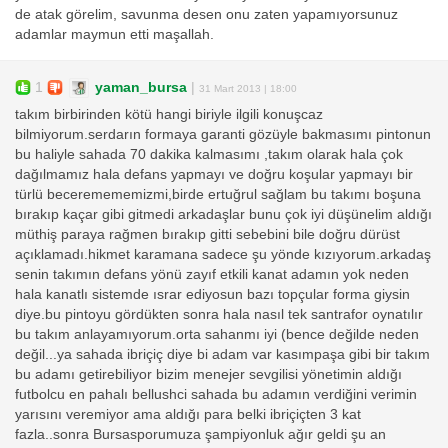
de atak görelim, savunma desen onu zaten yapamıyorsunuz
adamlar maymun etti maşallah.
1
yaman_bursa
|
31 Mart 2013 | 18:00
takım birbirinden kötü hangi biriyle ilgili konuşcaz
bilmiyorum.serdarın formaya garanti gözüyle bakmasımı pintonun
bu haliyle sahada 70 dakika kalmasımı ,takım olarak hala çok
dağılmamız hala defans yapmayı ve doğru koşular yapmayı bir
türlü beceremememizmi,birde ertuğrul sağlam bu takımı boşuna
bırakıp kaçar gibi gitmedi arkadaşlar bunu çok iyi düşünelim aldığı
müthiş paraya rağmen bırakıp gitti sebebini bile doğru dürüst
açıklamadı.hikmet karamana sadece şu yönde kızıyorum.arkadaş
senin takımın defans yönü zayıf etkili kanat adamın yok neden
hala kanatlı sistemde ısrar ediyosun bazı topçular forma giysin
diye.bu pintoyu gördükten sonra hala nasıl tek santrafor oynatılır
bu takım anlayamıyorum.orta sahanmı iyi (bence değilde neden
değil...ya sahada ibriçiç diye bi adam var kasımpaşa gibi bir takım
bu adamı getirebiliyor bizim menejer sevgilisi yönetimin aldığı
futbolcu en pahalı bellushci sahada bu adamın verdiğini verimin
yarısını veremiyor ama aldığı para belki ibriçiçten 3 kat
fazla..sonra Bursasporumuza şampiyonluk ağır geldi şu an