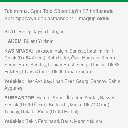
Instagram
Takımımız, Spor Toto Süper Lig’in 27.haftasında
Kasımpaşa'ya deplasmanda 2-0 mağlup olduk.
Android
STAT
: Recep Tayyip Erdoğan
iOS
HAKEM
: Bülent Yıldırım
KASIMPAŞA
: Isaksson, Yalçın, Sancak, İbrahim Halil
Çolak (Dk.64 Adem), Kalu Uche, Özer Hurmacı, Kerem
Şeras, Barış Başdaş, Fabian Ernst, Senijad Ibricic (Dk.83
Fritzler), Elyasa Süme (Dk.46 Erhan kartal)
Yedekler
: İlker Avcıbay, İlhan Eker, Georgi Sarmov, Şahin
Aygüneş
BURSASPOR
: Harun , Şener, İbrahim, Serdar, Basser,
Sestak (Dk.90 Ömer), Belluschi, Musa (Dk.74 Okan),
Tuncay, Batalla, Pinto (Dk.63 Ferhat)
Yedekler
: Bekir, Ferdinand, Barış, Murat Yıldırım