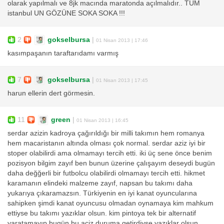
olarak yapılmalı ve 8jk macında maratonda açılmalıdır.. TÜM
istanbul UN GÖZÜNE SOKA SOKA !!!
2
gokselbursa
|
01 Nisan 2013 | 17:46
kasımpaşanın taraftarıdamı varmış
7
gokselbursa
|
01 Nisan 2013 | 17:45
harun ellerin dert görmesin.
11
green
|
01 Nisan 2013 | 16:45
serdar azizin kadroya çağırıldığı bir milli takımın hem romanya
hem macaristanın altında olması çok normal. serdar aziz iyi bir
stoper olabilirdi ama olmamayı tercih etti. iki üç sene önce benim
pozisyon bilgim zayıf ben bunun üzerine çalışayım deseydi bugün
daha değğerli bir futbolcu olabilirdi olmamayı tercih etti. hikmet
karamanın elindeki malzeme zayıf, napsan bu takımı daha
yukarıya çıkaramazsın. Türkiyenin en iyi kanat oyuncularına
sahipken şimdi kanat oyuncusu olmadan oynamaya kim mahkum
ettiyse bu takımı yazıklar olsun. kim pintoya tek bir alternatif
yaratamayıp bugün bu aciz duruma getirdiyse yazıklar olsun.