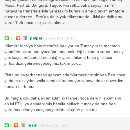
Musa, Ferhat, Bangura, Tagoe, Forsell....daha sayayim mi?
Karavana transferleriyle yeni takim kurarsin ama o takim amatore
duser o derece...Erto'da da is yok Hikmette de...Ikisi de tipik orta
karar Turk hoca iste, cacik olmaz....
15
paipai
|
31 Mart 2013 | 22:34
Hikmet Hoca'ya hala mesafeli bakıyorum,Tuncay'ın fb macında
yaptığını hiç unutmayacağım ama çok değil takımın yarısı tuncay
gibi koşsa,mücadele etse,diğer yarısı hikmet hoca gibi kıçını
yırtsa dize getiremeyeceğimiz takım yok...
Pinto,musa,ferhat nasıl gamsız adamlarmışsınız siz yaa.Ben hoca
yerinde olsaydım valla kendimi tutamayıp sahaya dalar döverdim
bunları bir temiz.
Bu maçta çok daha iyi anladım ki Hikmet hoca derdini sıkıntısını
en iyi EDU ya anlatabilmiş,batalla,belluchi,tuncay da ona hep
yardımcı olmaya çalışmış,gerisini at çöpe gitsin mk
2
resul
|
31 Mart 2013 | 22:29