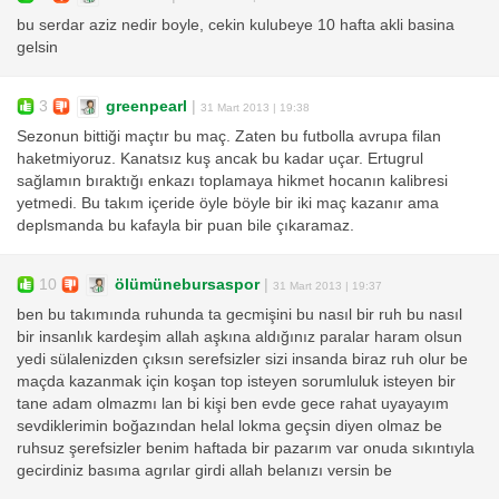
bu serdar aziz nedir boyle, cekin kulubeye 10 hafta akli basina
gelsin
3
greenpearl
|
31 Mart 2013 | 19:38
Sezonun bittiği maçtır bu maç. Zaten bu futbolla avrupa filan
haketmiyoruz. Kanatsız kuş ancak bu kadar uçar. Ertugrul
sağlamın bıraktığı enkazı toplamaya hikmet hocanın kalibresi
yetmedi. Bu takım içeride öyle böyle bir iki maç kazanır ama
deplsmanda bu kafayla bir puan bile çıkaramaz.
10
ölümünebursaspor
|
31 Mart 2013 | 19:37
ben bu takımında ruhunda ta gecmişini bu nasıl bir ruh bu nasıl
bir insanlık kardeşim allah aşkına aldığınız paralar haram olsun
yedi sülalenizden çıksın serefsizler sizi insanda biraz ruh olur be
maçda kazanmak için koşan top isteyen sorumluluk isteyen bir
tane adam olmazmı lan bi kişi ben evde gece rahat uyayayım
sevdiklerimin boğazından helal lokma geçsin diyen olmaz be
ruhsuz şerefsizler benim haftada bir pazarım var onuda sıkıntıyla
gecirdiniz basıma agrılar girdi allah belanızı versin be