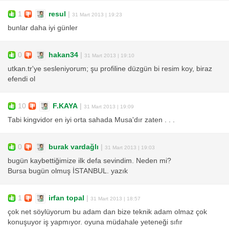
1
resul
|
31 Mart 2013 | 19:23
bunlar daha iyi günler
0
hakan34
|
31 Mart 2013 | 19:10
utkan.tr'ye sesleniyorum; şu profiline düzgün bi resim koy, biraz
efendi ol
10
F.KAYA
|
31 Mart 2013 | 19:09
Tabi kingvidor en iyi orta sahada Musa'dır zaten . . .
0
burak vardağlı
|
31 Mart 2013 | 19:03
bugün kaybettiğimize ilk defa sevindim. Neden mi?
Bursa bugün olmuş İSTANBUL. yazık
1
irfan topal
|
31 Mart 2013 | 18:57
çok net söylüyorum bu adam dan bize teknik adam olmaz çok
konuşuyor iş yapmıyor. oyuna müdahale yeteneği sıfır