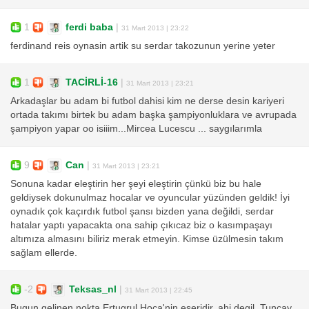
1
ferdi baba
|
31 Mart 2013 | 23:22
ferdinand reis oynasin artik su serdar takozunun yerine yeter
1
TACİRLİ-16
|
31 Mart 2013 | 23:21
Arkadaşlar bu adam bi futbol dahisi kim ne derse desin kariyeri
ortada takımı birtek bu adam başka şampiyonluklara ve avrupada
şampiyon yapar oo isiiim...Mircea Lucescu ... saygılarımla
9
Can
|
31 Mart 2013 | 23:21
Sonuna kadar eleştirin her şeyi eleştirin çünkü biz bu hale
geldiysek dokunulmaz hocalar ve oyuncular yüzünden geldik! İyi
oynadık çok kaçırdık futbol şansı bizden yana değildi, serdar
hatalar yaptı yapacakta ona sahip çıkıcaz biz o kasımpaşayı
altımıza almasını biliriz merak etmeyin. Kimse üzülmesin takım
sağlam ellerde.
-2
Teksas_nl
|
31 Mart 2013 | 22:45
Bugun gelinen nokta Ertugrul Hoca'nin eseridir, ahi degil. Tuncay,