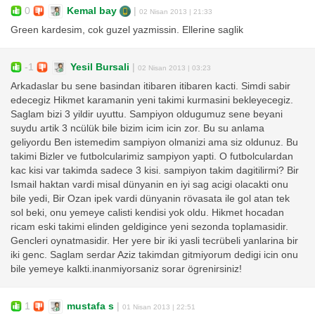
0
Kemal bay
|
02 Nisan 2013 | 21:33
Green kardesim, cok guzel yazmissin. Ellerine saglik
-1
Yesil Bursali
|
02 Nisan 2013 | 03:23
Arkadaslar bu sene basindan itibaren itibaren kacti. Simdi sabir
edecegiz Hikmet karamanin yeni takimi kurmasini bekleyecegiz.
Saglam bizi 3 yildir uyuttu. Sampiyon oldugumuz sene beyani
suydu artik 3 ncülük bile bizim icim icin zor. Bu su anlama
geliyordu Ben istemedim sampiyon olmanizi ama siz oldunuz. Bu
takimi Bizler ve futbolcularimiz sampiyon yapti. O futbolculardan
kac kisi var takimda sadece 3 kisi. sampiyon takim dagitilirmi? Bir
Ismail haktan vardi misal dünyanin en iyi sag acigi olacakti onu
bile yedi, Bir Ozan ipek vardi dünyanin rövasata ile gol atan tek
sol beki, onu yemeye calisti kendisi yok oldu. Hikmet hocadan
ricam eski takimi elinden geldigince yeni sezonda toplamasidir.
Gencleri oynatmasidir. Her yere bir iki yasli tecrübeli yanlarina bir
iki genc. Saglam serdar Aziz takimdan gitmiyorum dedigi icin onu
bile yemeye kalkti.inanmiyorsaniz sorar ögrenirsiniz!
1
mustafa s
|
01 Nisan 2013 | 22:51