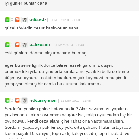
iyi günler bunlar daha
0
utkan.tr
|
31 Mart 2013 | 21:53
güzel söyledin cesur katılıyorum sana..
1
balıkesirli
|
31 Mart 2013 | 21:48
eski günlere dönme alıştırmasıdır bu maç.
eğer bu sene ligi ilk dörtte bitiremezsek gardımız düşer.
önümüzdeki yıllarda yine orta sıralara ne yazık ki belki de küme
düşmeye oynarız. eskiden bu durum çok koymazdı ama şimdi
şampiyon olmuş bir camia bu durumu kaldıramaz.
0
ridvan çimen
|
31 Mart 2013 | 21:45
Serdar'ın yenilen golde hatası nedir ? Alan savunması yapılır o
pozisyonda ! alan savunmasına göre ise, rakip oyuncudan hiç bir
oyuncuya , kendi ceza alanı içine rahat orta yaptırmamalısın.
Serdarın yapacağı pek bir şey yok, orta şahane ! lakin ortayı açan
kasımpaşalı 10 saniye , topu aldı, kaleyi süzdü, topu hizaladı ve