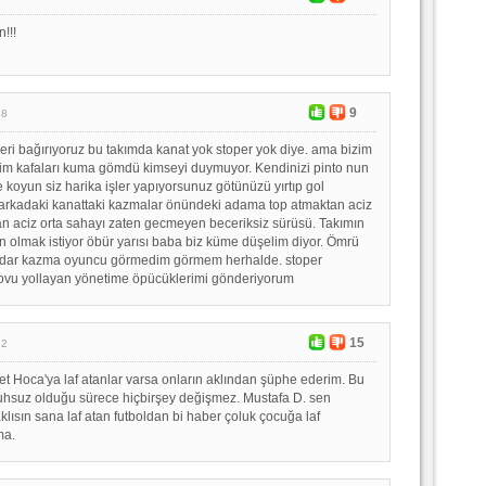
!!!
9
38
ri bağırıyoruz bu takımda kanat yok stoper yok diye. ama bizim
m kafaları kuma gömdü kimseyi duymuyor. Kendinizi pinto nun
e koyun siz harika işler yapıyorsunuz götünüzü yırtıp gol
arkadaki kanattaki kazmalar önündeki adama top atmaktan aciz
n aciz orta sahayı zaten gecmeyen beceriksiz sürüsü. Takımın
n olmak istiyor öbür yarısı baba biz küme düşelim diyor. Ömrü
dar kazma oyuncu görmedim görmem herhalde. stoper
vu yollayan yönetime öpücüklerimi gönderiyorum
15
32
t Hoca'ya laf atanlar varsa onların aklından şüphe ederim. Bu
uhsuz olduğu sürece hiçbirşey değişmez. Mustafa D. sen
lısın sana laf atan futboldan bi haber çoluk çocuğa laf
ma.