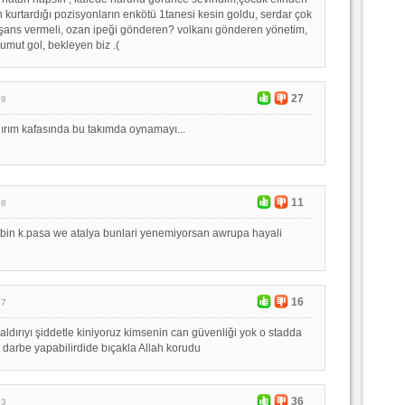
n kurtardığı pozisyonların enkötü 1tanesi kesin goldu, serdar çok
 şans vermeli, ozan ipeği gönderen? volkanı gönderen yönetim,
umut gol, bekleyen biz .(
27
59
anırım kafasında bu takımda oynamayı...
11
58
bin k.pasa we atalya bunlari yenemiyorsan awrupa hayali
16
57
aldırıyı şiddetle kiniyoruz kimsenin can güvenliği yok o stadda
r darbe yapabilirdide bıçakla Allah korudu
36
43