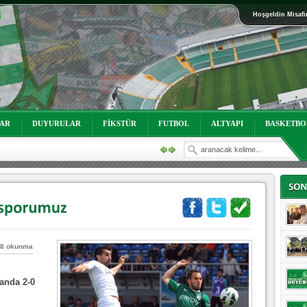
Hoşgeldin Misafi
oruz!
LAR
DUYURULAR
FİKSTÜR
FUTBOL
ALTYAPI
BASKETBO
8 okunma
anda 2-0