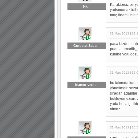
Karaktersiz bir 
Hk.
yadsınamaz;futbo
maç önemli bir i
31 Mart 2013 | 17:
pasa bizden dah
Gurbetci Saban
puan alamadik,,,
kulube yolu gozuk
31 Mart 2013 | 17:
bu takımda kana
bianco-verde
yönetimdir. sezo
sıradan adamları 
bekleyemezsin. 
yada hoca gittikt
olmaz.
31 Mart 2013 | 16:
serdar çok hatal