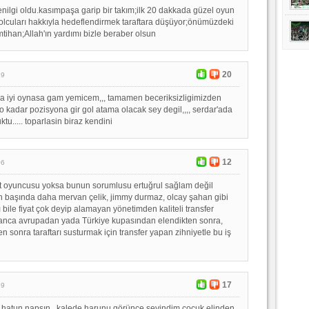
yenilgi oldu.kasımpaşa garip bir takım;ilk 20 dakkada güzel oyun
lcuları hakkıyla hedeflendirmek taraftara düşüyor;önümüzdeki
mtihan;Allah'ın yardımı bizle beraber olsun
20
19
a iyi oynasa gam yemicem,,, tamamen beceriksizligimizden
o kadar pozisyona gir gol atama olacak sey degil,,,, serdar'ada
tu..... toparlasin biraz kendini
12
06
t oyuncusu yoksa bunun sorumlusu ertuğrul sağlam değil
n başında daha mervan çelik, jimmy durmaz, olcay şahan gibi
bile fiyat çok deyip alamayan yönetimden kaliteli transfer
anca avrupadan yada Türkiye kupasından elendikten sonra,
en sonra taraftarı susturmak için transfer yapan zihniyetle bu iş
17
59
ı hatun napsın , kalede harunu görünce sevindim,çocuk elinden