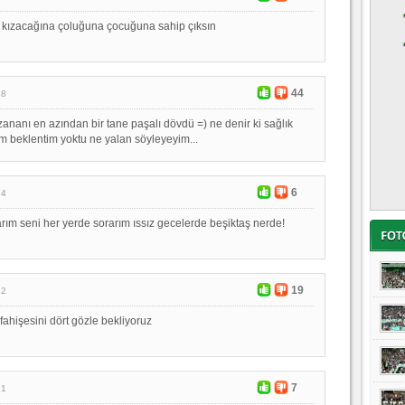
a kızacağına çoluğuna çocuğuna sahip çıksın
44
28
nanı en azından bir tane paşalı dövdü =) ne denir ki sağlık
im beklentim yoktu ne yalan söyleyeyim...
6
24
arım seni her yerde sorarım ıssız gecelerde beşiktaş nerde!
19
22
fahişesini dört gözle bekliyoruz
7
21