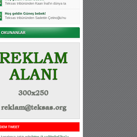
Teksas tribününden Kaan İnal'ın dünya ta
Hoş geldin Güneş bebek!
Teksas tribününden Sadettin Çetinoğlu'nu
Mutluluklar Ceyhun Tetik
Teksas tribünlerinin sevilen isimlerinde
Bursasporumuzun önü açılsın is
Teksaslı Bursasporlular Derneği Başkanı
Hoş geldin Alaz Bebek!
Teksas.org sistem yöneticisi, ekibimizin
Hoş geldin Göktuğ Bebek!
Teksas.org ekibimizden ve tribünlerimizi
Hoş geldin Kadir Kağan Bebek!
Teksas tribünlerinden Basri İleri'nin dü
Hoş geldin Ertuğrul Bebek!
Teksas tribünlerinden Emre Aydın'ın düny
MUTLULUKLAR SİNAN SILACI
Tribünlerimizin sevilen isimlerinden Sin
DEM TWEET
Hoş geldin Kerem Bebek!
Tribünlerimizden Mesut Ulusoy'un (Duka)
kanalımızı takip edin!
https://t.co/Mm9a63kg1u