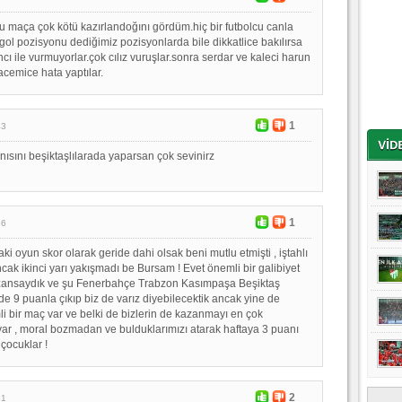
u maça çok kötü kazırlandoğını gördüm.hiç bir futbolcu canla
ol pozisyonu dediğimiz pozisyonlarda bile dikkatlice bakılırsa
ncı ile vurmuyorlar.çok cılız vuruşlar.sonra serdar ve kaleci harun
acemice hata yaptılar.
1
43
nısını beşiktaşlılarada yaparsan çok sevinirz
1
36
daki oyun skor olarak geride dahi olsak beni mutlu etmişti , iştahlı
ncak ikinci yarı yakışmadı be Bursam ! Evet önemli bir galibiyet
azansaydık ve şu Fenerbahçe Trabzon Kasımpaşa Beşiktaş
de 9 puanla çıkıp biz de varız diyebilecektik ancak yine de
bir maç var ve belki de bizlerin de kazanmayı en çok
var , moral bozmadan ve bulduklarımızı atarak haftaya 3 puanı
n çocuklar !
2
31