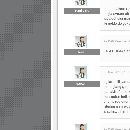
ben bu takımın b
necmi uslu
başla oynamadı.g
topa gol olur ina
iki golde de çok 
31 Mart 2013 | 17:
harun haftaya ay
fırat
31 Mart 2013 | 17:
açıkçası ilk yarı
kapalı
bir başlangıçtı a
olacaktı eğer k
serisinden belki 
önümüzde önemli 
istediğimiz maç 
alabiliriz , inanı
31 Mart 2013 | 17: