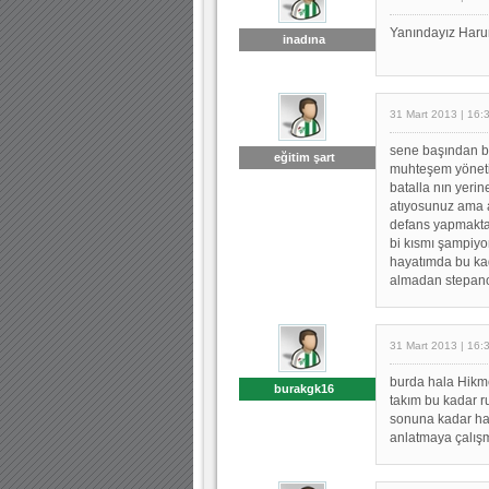
Yanındayız Harun
inadına
31 Mart 2013 | 16:
sene başından be
eğitim şart
muhteşem yöneti
batalla nın yerin
atıyosunuz ama 
defans yapmakta
bi kısmı şampiyo
hayatımda bu ka
almadan stepano
31 Mart 2013 | 16:
burda hala Hikme
burakgk16
takım bu kadar r
sonuna kadar hak
anlatmaya çalış