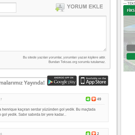
— TEKS
-
-
Bursaspor - Altınordu
1. Lig 32. Hafta
04 Temmuz 2020 Cumartesi | 20:00
Fikstür
49
57
 henrique kaçıran serdar yüzünden gol yedik. Bu maçtada
 gol yedik. Sabır sabırda bir yere kadar...
2
46