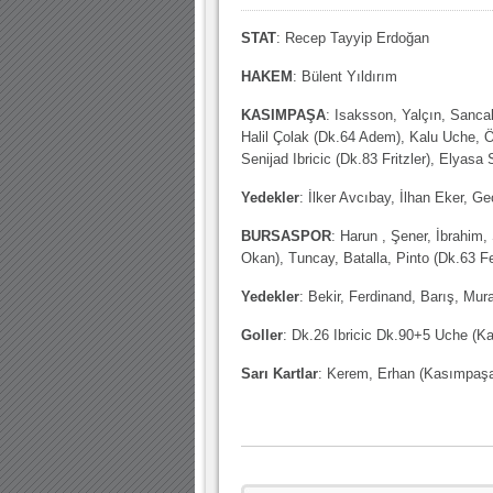
STAT
: Recep Tayyip Erdoğan
HAKEM
: Bülent Yıldırım
KASIMPAŞA
: Isaksson, Yalçın, Sanca
Halil Çolak (Dk.64 Adem), Kalu Uche, 
Senijad Ibricic (Dk.83 Fritzler), Elyas
Yedekler
: İlker Avcıbay, İlhan Eker, 
BURSASPOR
: Harun , Şener, İbrahim
Okan), Tuncay, Batalla, Pinto (Dk.63 Fe
Yedekler
: Bekir, Ferdinand, Barış, Mura
Goller
: Dk.26 Ibricic Dk.90+5 Uche (K
Sarı Kartlar
: Kerem, Erhan (Kasımpaş