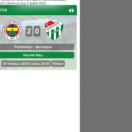
AS (@teksasorg)
5 Şubat 2019
Hoş geldin Aslan bebek!
Teksas tribününden Kaan İnal'ın dünya ta
Hoş geldin Güneş bebek!
Teksas tribününden Sadettin Çetinoğlu'nu
2
0
0
3
Fenerbahçe - Bursaspor
Bursaspor - Sepahan
Hazırlık Maçı
Hazırlık Maçı
19 Temmuz 2019 Cuma | 18:30
Fikstür
25 Temmuz 2019 Perşembe | 18: