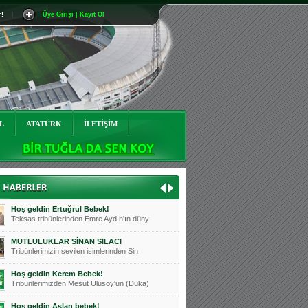
r!
|
Üye Girişi | Kayıt Ol
Mutluluklar Ceyhun Tetik
Teksas tribünlerinin sevilen isimlerinde
Bursasporumuzun önü açılsın is
Teksaslı Bursasporlular Derneği Başkanı
Hoş geldin Alaz Bebek!
Teksas.org sistem yöneticisi, ekibimizin
L
ATATÜRK
İLETİŞİM
Hoş geldin Göktuğ Bebek!
Teksas.org ekibimizden ve tribünlerimizi
Hoş geldin Kadir Kağan Bebek!
Teksas tribünlerinden Basri İleri'nin dü
Hoş geldin Ertuğrul Bebek!
Teksas tribünlerinden Emre Aydın'ın düny
MUTLULUKLAR SİNAN SILACI
Tribünlerimizin sevilen isimlerinden Sin
Hoş geldin Kerem Bebek!
Tribünlerimizden Mesut Ulusoy'un (Duka)
Hoş geldin Aslan bebek!