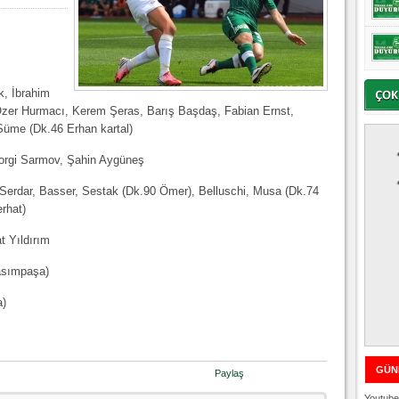
k, İbrahim
Özer Hurmacı, Kerem Şeras, Barış Başdaş, Fabian Ernst,
a Süme (Dk.46 Erhan kartal)
Georgi Sarmov, Şahin Aygüneş
, Serdar, Basser, Sestak (Dk.90 Ömer), Belluschi, Musa (Dk.74
rhat)
t Yıldırım
asımpaşa)
a)
GÜN
Paylaş
Youtube 