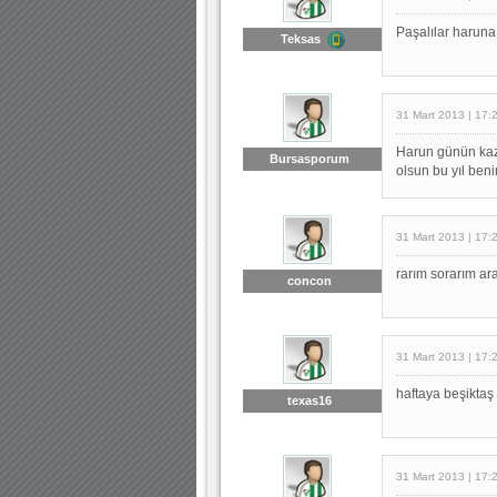
Paşalılar harun
Teksas
31 Mart 2013 | 17:
Harun günün kaza
Bursasporum
olsun bu yıl ben
31 Mart 2013 | 17:
rarım sorarım ar
concon
31 Mart 2013 | 17:
haftaya beşiktaş 
texas16
31 Mart 2013 | 17: