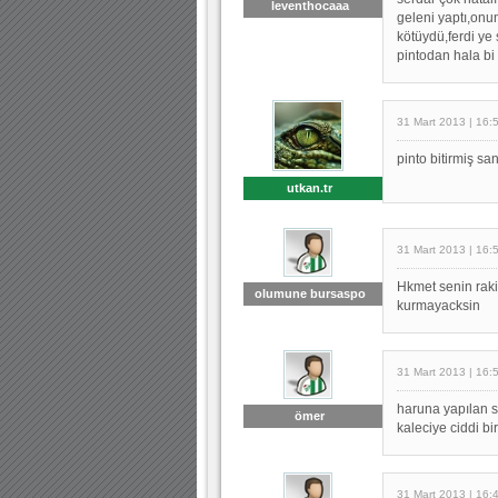
leventhocaaa
geleni yaptı,onu
kötüydü,ferdi ye
pintodan hala bi 
31 Mart 2013 | 16:
pinto bitirmiş s
utkan.tr
31 Mart 2013 | 16:
Hkmet senin raki
olumune bursaspo
kurmayacksin
31 Mart 2013 | 16:
haruna yapılan s
ömer
kaleciye ciddi bi
31 Mart 2013 | 16: