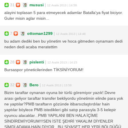
31
mususi
|
12 Aralık 2013 | 14:58
alayini toplasan 5 para etmeyecek adamlar Batalla'ya fiyat biciyor.
Guler misin aglar misin...
7
ottoman1299
|
12 Aralık 2013 | 14:48
bu adam dediki ben bu yönetim ve hoca gitmeden oynamam dedi
neden dedi acaba meratettim
28
pislenti
|
12 Aralık 2013 | 14:15
Bursaspor yöneticilerinden TİKSİNİYORUM!
32
Bero
|
12 Aralık 2013 | 13:58
Bizim taraftar oynanan oyuna bir türlü göremiyor yazık!.Devre
arası geliyor taraftar transfer bekliyordu yönetimin elinde para yok
ne yaptılar?PMB taraftarın gözünde itibarsızlaştırdılar hain
yaptılar böylece PMB istedikleri gibi satıp parasıyla 3-5 kelepir
oyuncu alacaklar...PMB YAPILANI BEN HALA İÇİME
SİNDİREMİYORUM!!!SEN İSTE ŞEHRİ YAKALIM DİYENLER
ŞİMDİ ADAMA HAİN DİYOR...BU SİYASET HER YERİ BÖLDÜĞÜ