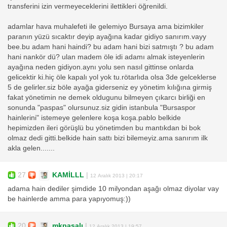
transferini izin vermeyeceklerini ilettikleri öğrenildi.
adamlar hava muhalefeti ile gelemiyo Bursaya ama bizimkiler
paranın yüzü sıcaktır deyip ayağına kadar gidiyo sanırım.vayy
bee.bu adam hani haindi? bu adam hani bizi satmıştı ? bu adam
hani nankör dü? ulan madem öle idi adamı almak isteyenlerin
ayağına neden gidiyon.aynı yolu sen nasıl gittinse onlarda
gelicektir ki.hiç öle kapalı yol yok tu.rötarlıda olsa 3de gelceklerse
5 de gelirler.siz böle ayağa giderseniz ey yönetim kılığına girmiş
fakat yönetimin ne demek oldugunu bilmeyen çıkarcı birliği en
sonunda "paspas" olursunuz.siz gidin istanbula "Bursaspor
hainlerini" istemeye gelenlere koşa koşa.pablo belkide
hepimizden ileri görüşlü bu yönetimden bu mantıkdan bi bok
olmaz dedi gitti.belkide hain sattı bizi bilemeyiz.ama sanırım ilk
akla gelen.......
27
KAMİLLL
|
12 Aralık 2013 | 20:17
adama hain dediler şimdide 10 milyondan aşağı olmaz diyolar vay
be hainlerde amma para yapıyomuş:))
20
mkpaşalı
|
12 Aralık 2013 | 19:57