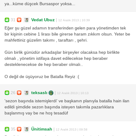
ya...küme düşcek Bursaspor yoksa...
31
Vedat Ubuz
|
12 Aralık 2013 | 10:39
Eğer şu güzel adamın transferinden gelen para yönetimden tek
bir kişinin cebine 1 lirası bile girerse haram zıkkım olsun. Yeter be
mahfettiniz güzelim takımı , taraftarı , şehri.
Gün birlik günüdür arkadaşlar birşeyler olacaksa hep birlikte
olmalı , yönetim istifaya davet edilecekse hep beraber
desteklenecekse de hep beraber olmalı..
O değil de üşüyoruz be Batalla Reyiz :(
26
teksaslı
|
12 Aralık 2013 | 10:13
'sezon başında istemişlerdi' ve başkanın planıyla batalla hain ilan
edildi şimdide sezon başında isteyen takımla pazarlıklara
başlanmış vay be ne hoş tesadüf
35
Ünitimsah
|
12 Aralık 2013 | 09:58