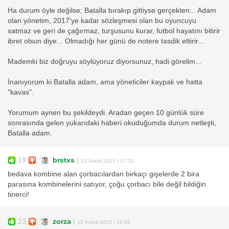
Ha durum öyle değilse; Batalla bırakıp gittiyse gerçekten... Adam
olan yönetim, 2017'ye kadar sözleşmesi olan bu oyuncuyu
satmaz ve geri de çağırmaz, turşusunu kurar, futbol hayatını bitirir
ibret olsun diye... Olmadığı her günü de notere tasdik ettirir...
Mademki biz doğruyu söylüyoruz diyorsunuz, hadi görelim...
İnanıyorum ki Batalla adam, ama yöneticiler kaypak ve hatta
"kavas".
Yorumum aynen bu şekildeydi. Aradan geçen 10 günlük süre
sonrasında gelen yukarıdaki haberi okuduğumda durum netleşti,
Batalla adam.
19
brstxs
|
12 Aralık 2013 | 17:12
bedava kombine alan çorbacılardan birkaçı gişelerde 2 bira
parasına kombinelerini satıyor, çoğu çorbacı bile değil bildiğin
tinerci!
23
zorza
|
12 Aralık 2013 | 16:56