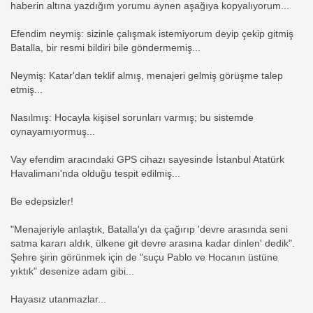
haberin altına yazdığım yorumu aynen aşağıya kopyalıyorum...
Efendim neymiş: sizinle çalışmak istemiyorum deyip çekip gitmiş
Batalla, bir resmi bildiri bile göndermemiş...
Neymiş: Katar'dan teklif almış, menajeri gelmiş görüşme talep
etmiş...
Nasılmış: Hocayla kişisel sorunları varmış; bu sistemde
oynayamıyormuş...
Vay efendim aracındaki GPS cihazı sayesinde İstanbul Atatürk
Havalimanı'nda olduğu tespit edilmiş...
Be edepsizler!
"Menajeriyle anlaştık, Batalla'yı da çağırıp 'devre arasında seni
satma kararı aldık, ülkene git devre arasına kadar dinlen' dedik".
Şehre şirin görünmek için de "suçu Pablo ve Hocanın üstüne
yıktık" desenize adam gibi...
Hayasız utanmazlar...