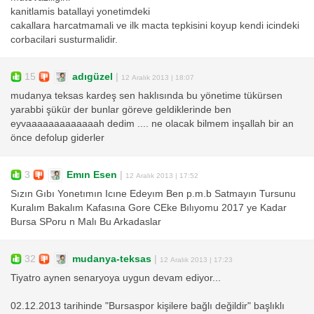
kanitlamis batallayi yonetimdeki
cakallara harcatmamali ve ilk macta tepkisini koyup kendi icindeki
corbacilari susturmalidir.
15
adıgüzel
|
12 Aralık 2013 | 18:07
mudanya teksas kardeş sen haklısında bu yönetime tükürsen
yarabbi şükür der bunlar göreve geldiklerinde ben
eyvaaaaaaaaaaaaah dedim .... ne olacak bilmem inşallah bir an
önce defolup giderler
3
Emın Esen
|
12 Aralık 2013 | 17:52
Sızın Gıbı Yonetımın Icıne Edeyım Ben p.m.b Satmayın Tursunu
Kuralım Bakalım Kafasına Gore CEke Bılıyomu 2017 ye Kadar
Bursa SPoru n Malı Bu Arkadaslar
32
mudanya-teksas
|
12 Aralık 2013 | 17:23
Tiyatro aynen senaryoya uygun devam ediyor...
02.12.2013 tarihinde "Bursaspor kişilere bağlı değildir" başlıklı