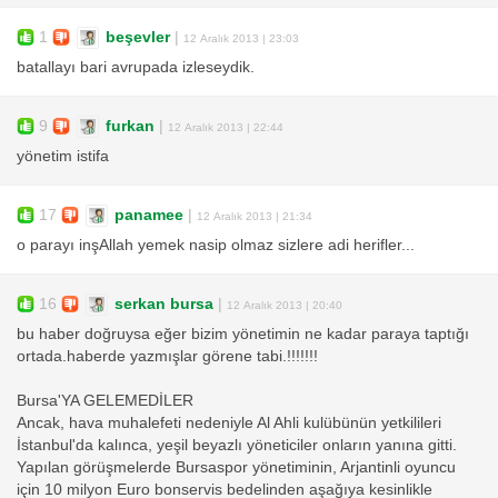
1
beşevler
|
12 Aralık 2013 | 23:03
batallayı bari avrupada izleseydik.
9
furkan
|
12 Aralık 2013 | 22:44
yönetim istifa
17
panamee
|
12 Aralık 2013 | 21:34
o parayı inşAllah yemek nasip olmaz sizlere adi herifler...
16
serkan bursa
|
12 Aralık 2013 | 20:40
bu haber doğruysa eğer bizim yönetimin ne kadar paraya taptığı
ortada.haberde yazmışlar görene tabi.!!!!!!!
Bursa'YA GELEMEDİLER
Ancak, hava muhalefeti nedeniyle Al Ahli kulübünün yetkilileri
İstanbul'da kalınca, yeşil beyazlı yöneticiler onların yanına gitti.
Yapılan görüşmelerde Bursaspor yönetiminin, Arjantinli oyuncu
için 10 milyon Euro bonservis bedelinden aşağıya kesinlikle