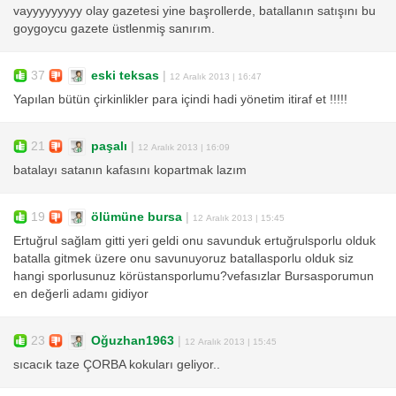
vayyyyyyyyy olay gazetesi yine başrollerde, batallanın satışını bu
goygoycu gazete üstlenmiş sanırım.
37
eski teksas
|
12 Aralık 2013 | 16:47
Yapılan bütün çirkinlikler para içindi hadi yönetim itiraf et !!!!!
21
paşalı
|
12 Aralık 2013 | 16:09
batalayı satanın kafasını kopartmak lazım
19
ölümüne bursa
|
12 Aralık 2013 | 15:45
Ertuğrul sağlam gitti yeri geldi onu savunduk ertuğrulsporlu olduk
batalla gitmek üzere onu savunuyoruz batallasporlu olduk siz
hangi sporlusunuz körüstansporlumu?vefasızlar Bursasporumun
en değerli adamı gidiyor
23
Oğuzhan1963
|
12 Aralık 2013 | 15:45
sıcacık taze ÇORBA kokuları geliyor..