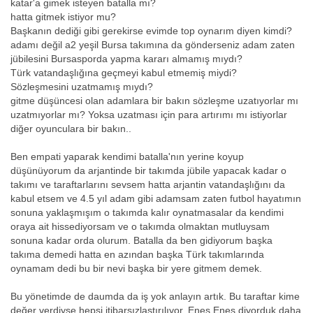
katar'a gimek isteyen batalla mı?
hatta gitmek istiyor mu?
Başkanın dediği gibi gerekirse evimde top oynarım diyen kimdi?
adamı değil a2 yeşil Bursa takımına da gönderseniz adam zaten
jübilesini Bursasporda yapma kararı almamış mıydı?
Türk vatandaşlığına geçmeyi kabul etmemiş miydi?
Sözleşmesini uzatmamış mıydı?
gitme düşüncesi olan adamlara bir bakın sözleşme uzatıyorlar mı
uzatmıyorlar mı? Yoksa uzatması için para artırımı mı istiyorlar
diğer oyunculara bir bakın..
Ben empati yaparak kendimi batalla'nın yerine koyup
düşünüyorum da arjantinde bir takımda jübile yapacak kadar o
takımı ve taraftarlarını sevsem hatta arjantin vatandaşlığını da
kabul etsem ve 4.5 yıl adam gibi adamsam zaten futbol hayatımın
sonuna yaklaşmışım o takımda kalır oynatmasalar da kendimi
oraya ait hissediyorsam ve o takımda olmaktan mutluysam
sonuna kadar orda olurum. Batalla da ben gidiyorum başka
takıma demedi hatta en azından başka Türk takımlarında
oynamam dedi bu bir nevi başka bir yere gitmem demek.
Bu yönetimde de daumda da iş yok anlayın artık. Bu taraftar kime
değer verdiyse hepsi itibarsızlaştırılıyor. Enes Enes diyorduk daha