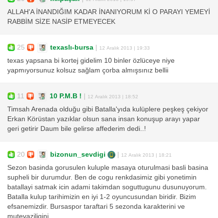
ALLAH'A İNANDIĞIM KADAR İNANIYORUM Kİ O PARAYI YEMEYİ
RABBİM SİZE NASİP ETMEYECEK
25
texaslı-bursa
|
12 Aralık 2013 | 19:33
texas yapsana bi kortej gidelim 10 binler özlüceye niye
yapmıyorsunuz kolsuz sağlam çorba almışsınız bellii
11
10 P.M.B !
|
12 Aralık 2013 | 18:52
Timsah Arenada olduğu gibi Batalla'yıda kulüplere peşkeş çekiyor
Erkan Körüstan yazıklar olsun sana insan konuşup arayı yapar
geri getirir Daum bile gelirse affederim dedi..!
20
bizonun_sevdigi
|
12 Aralık 2013 | 18:21
Sezon basinda gorusulen kuluple masaya oturulmasi basli basina
supheli bir durumdur. Ben de cogu renkdasimiz gibi yonetimin
batallayi satmak icin adami takimdan soguttugunu dusunuyorum.
Batalla kulup tarihimizin en iyi 1-2 oyuncusundan biridir. Bizim
efsanemizdir. Bursaspor taraftari 5 sezonda karakterini ve
mutevaziligini