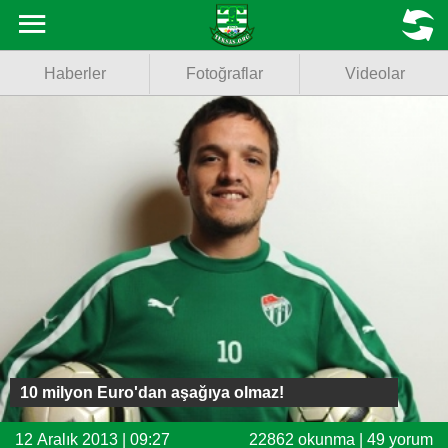
Haberler
MENU
Haberler
Fotoğraflar
Videolar
Fotoğraflar
Videolar
Basketbol
Voleybol
Puan Durumu
Fikstür
Facebook
10 milyon Euro'dan aşağıya olmaz!
Twitter
12 Aralık 2013 | 09:27
22862 okunma | 49 yorum