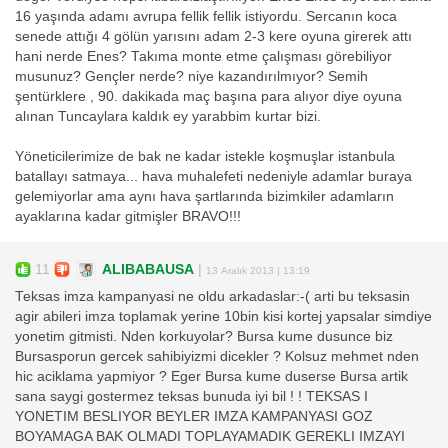
16 yaşında adamı avrupa fellik fellik istiyordu. Sercanın koca
senede attığı 4 gölün yarısını adam 2-3 kere oyuna girerek attı
hani nerde Enes? Takıma monte etme çalışması görebiliyor
musunuz? Gençler nerde? niye kazandırılmıyor? Semih
şentürklere , 90. dakikada maç başına para alıyor diye oyuna
alınan Tuncaylara kaldık ey yarabbim kurtar bizi.
Yöneticilerimize de bak ne kadar istekle koşmuşlar istanbula
batallayı satmaya... hava muhalefeti nedeniyle adamlar buraya
gelemiyorlar ama aynı hava şartlarında bizimkiler adamların
ayaklarına kadar gitmişler BRAVO!!!
11
ALIBABAUSA
|
13 Aralık 2013 | 13:19
Teksas imza kampanyasi ne oldu arkadaslar:-( arti bu teksasin
agir abileri imza toplamak yerine 10bin kisi kortej yapsalar simdiye
yonetim gitmisti. Nden korkuyolar? Bursa kume dusunce biz
Bursasporun gercek sahibiyizmi dicekler ? Kolsuz mehmet nden
hic aciklama yapmiyor ? Eger Bursa kume duserse Bursa artik
sana saygi gostermez teksas bunuda iyi bil ! ! TEKSAS I
YONETIM BESLIYOR BEYLER IMZA KAMPANYASI GOZ
BOYAMAGA BAK OLMADI TOPLAYAMADIK GEREKLI IMZAYI