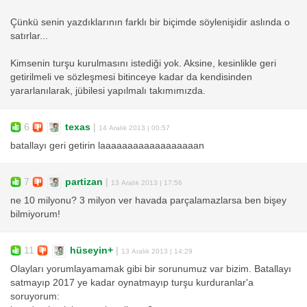
Çünkü senin yazdıklarının farklı bir biçimde söylenişidir aslında o
satırlar...
Kimsenin turşu kurulmasını istediği yok. Aksine, kesinlikle geri
getirilmeli ve sözleşmesi bitinceye kadar da kendisinden
yararlanılarak, jübilesi yapılmalı takımımızda.
6
texas
|
14 Aralık 2013 | 00:57
batallayı geri getirin laaaaaaaaaaaaaaaaaan
7
partizan
|
13 Aralık 2013 | 17:56
ne 10 milyonu? 3 milyon ver havada parçalamazlarsa ben bişey
bilmiyorum!
11
hüseyin+
|
13 Aralık 2013 | 14:29
Olayları yorumlayamamak gibi bir sorunumuz var bizim. Batallayı
satmayıp 2017 ye kadar oynatmayıp turşu kurduranlar'a
soruyorum: