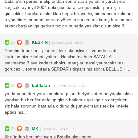
Batalla'nın parasını alıp ondan sonra ş..siz yönetim yurtdışına
kaçıcak. aynı yıl 2004 deki gibi. para için gelmişler para için
gidicekler. borçlar azaldı filan hepsi hikaye hiç bir inancım kalmadı
o yönetime. bundan sonra o yönetim varken tek kuruş harcamam.
erkanı başkanlıga getiren tsc grubunada yazıklar olsun size !!
27
KESKİN
|
12 Aralık 2013 | 09:52
Yönetim tebrikler... planınız tıkır tıkır işliyor... verinde sizde
kurtulun bizde rahatlıyalım... Nasılsa tek hain BATALLA...
satılmazsa 3 aya kadar futbolcu maaşları nasıl yatıracaksınız
görücez... sonra sırada SERDAR ı dışlarsınız sonra BELLUSHI ...
26
batllafan
|
12 Aralık 2013 | 09:41
ya daha ne duruyoruz bunların pılanı beliydi zaten ne yapılacaksa
yapılsın bu herifler defolup gitsin batlamız geri gelsin gerçekten
siz hala sorunun batalada oldunu duşunuyorsanız tek kelımeyle
aptalsınız .
23
MK
|
12 Aralık 2013 | 09:37
İlk günden beri söylüyoruz Batalla olayı satış