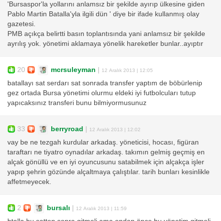
'Bursaspor'la yollarını anlamsız bir şekilde ayırıp ülkesine giden
Pablo Martin Batalla'yla ilgili dün ' diye bir ifade kullanmış olay
gazetesi.
PMB açıkça belirtti basın toplantısında yani anlamsız bir şekilde
ayrılış yok. yönetimi aklamaya yönelik hareketler bunlar..ayıptır
20
mcrsuleyman
|
12 Aralık 2013 | 12:05
batallayı sat serdarı sat sonrada transfer yaptım de böbürlenip
gez ortada Bursa yönetimi olurmu eldeki iyi futbolcuları tutup
yapıcaksınız transferi bunu bilmiyormusunuz
33
berryroad
|
12 Aralık 2013 | 12:02
vay be ne tezgah kurdular arkadaş. yöneticisi, hocası, figüran
taraftarı ne tiyatro oynadılar arkadaş. takımın gelmiş geçmiş en
alçak gönüllü ve en iyi oyuncusunu satabilmek için alçakça işler
yapıp şehrin gözünde alçaltmaya çalıştılar. tarih bunları kesinlikle
affetmeyecek.
2
bursalı
|
12 Aralık 2013 | 11:59