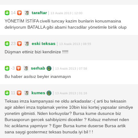
14
taraftar
|
13 Aralık 2013 | 12:00
YÖNETİM İSTİFA civelli tuncay kazim bunlarin konusmasina
deliriyorum BATALLA gibi abami harcsdilar yönetimle birlik olup
23
eski teksas
|
13 Aralık 2013 | 08:55
Düşman ettiniz bizi kendinize !!!!!
-3
serhab
|
13 Aralık 2013 | 07:58
Bu haber asılsız beyler inanmayın
11
kumes
|
13 Aralık 2013 | 01:16
Teksas imza kampanyasi ne oldu arkadaslar:-( arti bu teksasin
agir abileri imza toplamak yerine 10bin kisi kortej yapsalar simdiye
yonetim gitmisti. Nden korkuyolar? Bursa kume dusunce biz
Bursasporun gercek sahibiyizmi dicekler ? Kolsuz mehmet nden
hic aciklama yapmiyor ? Eger Bursa kume duserse Bursa artik
sana saygi gostermez teksas bunuda iyi bil ! !