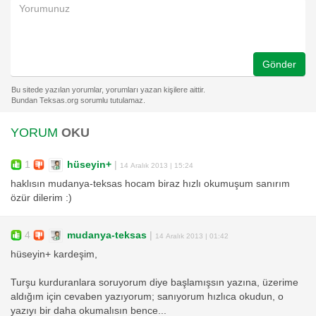
Gönder
YORUM
OKU
1
hüseyin+
|
14 Aralık 2013 | 15:24
haklısın mudanya-teksas hocam biraz hızlı okumuşum sanırım
özür dilerim :)
4
mudanya-teksas
|
14 Aralık 2013 | 01:42
hüseyin+ kardeşim,
Turşu kurduranlara soruyorum diye başlamışsın yazına, üzerime
aldığım için cevaben yazıyorum; sanıyorum hızlıca okudun, o
yazıyı bir daha okumalısın bence...