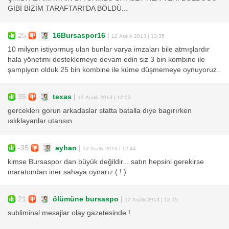
GİBİ BİZİM TARAFTARI'DA BÖLDÜ...
25
16Bursaspor16
|
12 Aralık 2013 | 13:35
10 milyon istiyormuş ulan bunlar varya imzaları bile atmışlardır
hala yönetimi desteklemeye devam edin siz 3 bin kombine ile
şampiyon olduk 25 bin kombine ile küme düşmemeye oynuyoruz..
35
texas
|
12 Aralık 2013 | 12:53
gerceklerı gorun arkadaslar statta batalla dıye bagırırken
ıslıklayanlar utansın
-35
ayhan
|
12 Aralık 2013 | 12:44
kimse Bursaspor dan büyük değildir... satın hepsini gerekirse
maratondan iner sahaya oynarız ( ! )
21
ölümüne bursaspo
|
12 Aralık 2013 | 12:15
subliminal mesajlar olay gazetesinde !