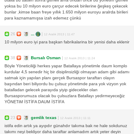
btalla bu satten sonra gitmeli ama ondan önce bu yönetim gitmeli
yoksa bu 10 milyon euro çarçur edecek birilerine ğeşkeş çekecek
bunlar ,kimse baan freye yıllık 1.650 milyon euroyu aralrda birileri
para kaznamamışsa izah edemez çünkü
26
...
|
12 Aralık 2013 | 11:47
10 milyon euro iyi para başkan fabrikalarina bir yenisi daha eklenir
38
Bursalı Osman
|
12 Aralık 2013 | 11:24
Böyle Yöneticiliği herkes yapar Batallaya yönetimle daum komplo
kurdular 4,5 senedir hiç bir disiplinsizliği olmayan adam gibi adamı
satmak için yapılan planı gerçek Bursaspor taraftarı olayın
başından beri biliyordu bu çulsuz yönetimde para yok vizyon yok
batalladan gelecek parayıda yiyip gidecekler olan
Bursasporumuza olacak bu çulsuzlara Batallayı yedirmeyeceğiz
YÖNETiM İSTİFA DAUM İSTİFA
23
gemlik texas
|
12 Aralık 2013 | 11:11
istifa edin artık ya ayıpdır günahdır takıma bak ne hale sokdunuz
takımı neyi bekliyor daha taraftar anlamadım artık yeter deyin