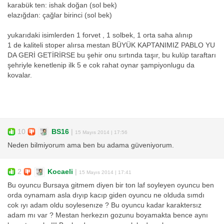
karabük ten: ishak doğan (sol bek)
elazığdan: çağlar birinci (sol bek)
yukarıdaki isimlerden 1 forvet , 1 solbek, 1 orta saha alınıp
1 de kaliteli stoper alırsa mestan BÜYÜK KAPTANIMIZ PABLO YU
DA GERİ GETİRİRSE bu şehir onu sırtında taşır, bu kulüp taraftarı
şehriyle kenetlenip ilk 5 e cok rahat oynar şampiyonlugu da
kovalar.
10
BS16
|
15 Mayıs 2014 | 17:56
Neden bilmiyorum ama ben bu adama güveniyorum.
2
Kocaeli
|
15 Mayıs 2014 | 17:41
Bu oyuncu Bursaya gitmem diyen bir ton laf soyleyen oyuncu ben
orda oynamam asla dıyıp kacıp giden oyuncu ne olduda sımdı
cok ıyı adam oldu soylesenıze ? Bu oyuncu kadar karaktersız
adam mı var ? Mestan herkezın gozunu boyamakta bence aynı