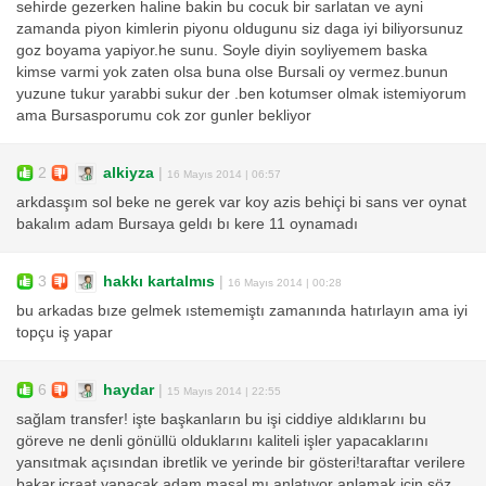
sehirde gezerken haline bakin bu cocuk bir sarlatan ve ayni
zamanda piyon kimlerin piyonu oldugunu siz daga iyi biliyorsunuz
goz boyama yapiyor.he sunu. Soyle diyin soyliyemem baska
kimse varmi yok zaten olsa buna olse Bursali oy vermez.bunun
yuzune tukur yarabbi sukur der .ben kotumser olmak istemiyorum
ama Bursasporumu cok zor gunler bekliyor
2
alkiyza
|
16 Mayıs 2014 | 06:57
arkdasşım sol beke ne gerek var koy azis behiçi bi sans ver oynat
bakalım adam Bursaya geldı bı kere 11 oynamadı
3
hakkı kartalmıs
|
16 Mayıs 2014 | 00:28
bu arkadas bıze gelmek ıstememiştı zamanında hatırlayın ama iyi
topçu iş yapar
6
haydar
|
15 Mayıs 2014 | 22:55
sağlam transfer! işte başkanların bu işi ciddiye aldıklarını bu
göreve ne denli gönüllü olduklarını kaliteli işler yapacaklarını
yansıtmak açısından ibretlik ve yerinde bir gösteri!taraftar verilere
bakar.icraat yapacak adam masal mı anlatıyor anlamak için söz