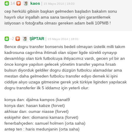
14
kaos
|
15 Mayıs 2014 | 18:03
cep herkülü gibisin başkan gelmeden başladın bakalım sonu
hayırlı olur inşallah ama sana tavsiyem işini garantilemek
istiyosan o fotoğrafta olması gereken adam belli 10PMB !
-2
ŞİPTAR
|
15 Mayıs 2014 | 18:01
Bence dogru transfer bonservis bedeli olmayan üstelik milli takım
kadrosuna cagırılma ihtimali olan süper ligde sürekli oynayıp
devamlılıgı olan türk futbolcuya ihtiyacımız vardı, gecen yıl bir an
önce kongre yapılsın gelecek yönetim transfer yapma fırsatı
bulsun diyorduk geldiler dogru düzgün futbolcu alamadılar ama
mestan daha gelmeden futbolcu transfer ediyo demek ki işini
ciddiye alıyo uzaga gitmesine gerek yok türkiye liginden yapılacak
dogru transferler ilk 5 iddamız için yeterli olur:
konya dan: djalma kampos (kanat9
konya dan: hasan kabze (forvet)
akhisar dan: oumar niasse (forvet)
eskişehir den: diomansi kamara (forvet)
fenerbahçeden: samuel holmen (orta saha)
antep ten : haris medunjanin (orta saha)