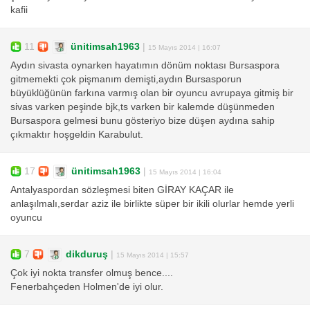
kafii
11
ünitimsah1963
|
15 Mayıs 2014 | 16:07
Aydın sivasta oynarken hayatımın dönüm noktası Bursaspora
gitmemekti çok pişmanım demişti,aydın Bursasporun
büyüklüğünün farkına varmış olan bir oyuncu avrupaya gitmiş bir
sivas varken peşinde bjk,ts varken bir kalemde düşünmeden
Bursaspora gelmesi bunu gösteriyo bize düşen aydına sahip
çıkmaktır hoşgeldin Karabulut.
17
ünitimsah1963
|
15 Mayıs 2014 | 16:04
Antalyaspordan sözleşmesi biten GİRAY KAÇAR ile
anlaşılmalı,serdar aziz ile birlikte süper bir ikili olurlar hemde yerli
oyuncu
7
dikduruş
|
15 Mayıs 2014 | 15:57
Çok iyi nokta transfer olmuş bence....
Fenerbahçeden Holmen'de iyi olur.