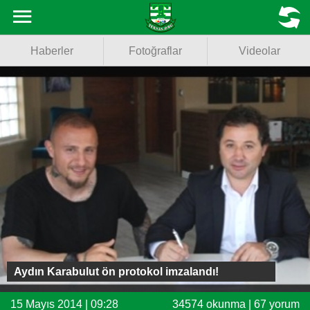
Haberler
MENU
Haberler
Fotoğraflar
Videolar
Fotoğraflar
Videolar
Basketbol
Voleybol
Puan Durumu
Fikstür
Facebook
Aydın Karabulut ön protokol imzalandı!
Twitter
15 Mayıs 2014 | 09:28
34574 okunma | 67 yorum