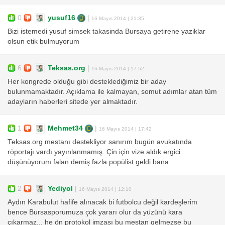
0
yusuf16
|
16 Mayıs 2014 | 21:35
Bizi istemedi yusuf simsek takasinda Bursaya getirene yaziklar
olsun etik bulmuyorum
6
Teksas.org
|
16 Mayıs 2014 | 17:52
Her kongrede olduğu gibi desteklediğimiz bir aday
bulunmamaktadır. Açıklama ile kalmayan, somut adımlar atan tüm
adayların haberleri sitede yer almaktadır.
1
Mehmet34
|
16 Mayıs 2014 | 17:42
Teksas.org mestanı destekliyor sanırım bugün avukatında
röportajı vardı yayınlanmamış. Çin için vize aldık ergici
düşünüyorum falan demiş fazla popülist geldi bana.
2
Yediyol
|
16 Mayıs 2014 | 12:10
Aydın Karabulut hafife alınacak bi futbolcu değil kardeşlerim
bence Bursasporumuza çok yararı olur da yüzünü kara
çıkarmaz... he ön protokol imzası bu mestan gelmezse bu