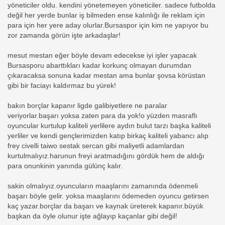
yöneticiler oldu. kendini yönetemeyen yöneticiler. sadece futbolda
değil her yerde bunlar iş bilmeden ense kalınlığı ile reklam için
para için her yere aday olurlar.Bursaspor için kim ne yapıyor bu
zor zamanda görün işte arkadaşlar!
mesut mestan eğer böyle devam edecekse iyi işler yapacak
Bursasporu abarttıkları kadar korkunç olmayan durumdan
çıkaracaksa sonuna kadar mestan ama bunlar şovsa körüstan
gibi bir faciayı kaldırmaz bu yürek!
bakın borçlar kapanır ligde galibiyetlere ne paralar
veriyorlar.başarı yoksa zaten para da yok!o yüzden masraflı
oyuncular kurtulup kaliteli yerlilere aydın bulut tarzı başka kaliteli
yerliler ve kendi gençlerimizden katıp birkaç kaliteli yabancı alıp
frey civelli taiwo sestak sercan gibi maliyetli adamlardan
kurtulmalıyız.harunun freyi aratmadığını gördük hem de aldığı
para onunkinin yanında gülünç kalır.
sakin olmalıyız.oyuncuların maaşlarını zamanında ödenmeli
başarı böyle gelir. yoksa maaşlarını ödemeden oyuncu getirsen
kaç yazar.borçlar da başarı ve kaynak üreterek kapanır.büyük
başkan da öyle olunur işte ağlayıp kaçanlar gibi değil!