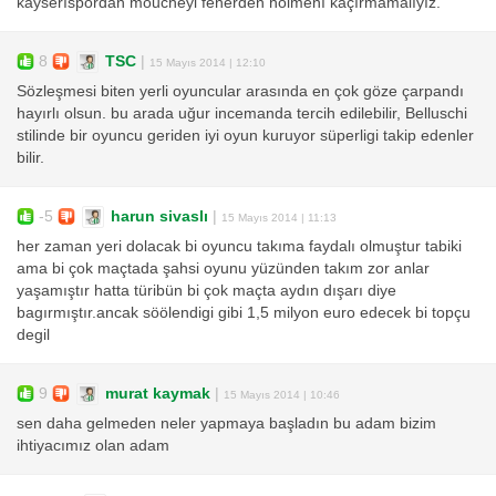
kayserıspordan moucheyi fenerden holmenı kaçırmamalıyız.
8
TSC
|
15 Mayıs 2014 | 12:10
Sözleşmesi biten yerli oyuncular arasında en çok göze çarpandı
hayırlı olsun. bu arada uğur incemanda tercih edilebilir, Belluschi
stilinde bir oyuncu geriden iyi oyun kuruyor süperligi takip edenler
bilir.
-5
harun sivaslı
|
15 Mayıs 2014 | 11:13
her zaman yeri dolacak bi oyuncu takıma faydalı olmuştur tabiki
ama bi çok maçtada şahsi oyunu yüzünden takım zor anlar
yaşamıştır hatta türibün bi çok maçta aydın dışarı diye
bagırmıştır.ancak söölendigi gibi 1,5 milyon euro edecek bi topçu
degil
9
murat kaymak
|
15 Mayıs 2014 | 10:46
sen daha gelmeden neler yapmaya başladın bu adam bizim
ihtiyacımız olan adam