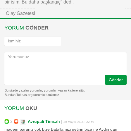
bir isim. Bu daha başlangıç" dedi.
Olay Gazetesi
YORUM
GÖNDER
Gönder
YORUM
OKU
2
Avrupali Timsah
|
20 Mayıs 2014 | 22:59
madem paraniz cok bize Batallamizi getirin bize ne Aydin dan