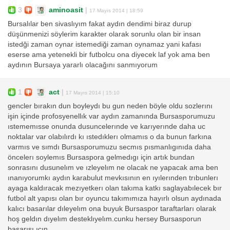
3
aminoasit
|
17 Mayıs 2014 | 18:59
Bursalılar ben sivaslıyım fakat aydın dendimi biraz durup
düşünmenizi söylerim karakter olarak sorunlu olan bir insan
istedği zaman oynar istemediği zaman oynamaz yani kafası
eserse ama yetenekli bir futbolcu ona diyecek laf yok ama ben
aydının Bursaya yararlı olacağını sanmıyorum
1
act
|
17 Mayıs 2014 | 15:10
gencler bırakın dun boyleydı bu gun neden böyle oldu sozlerını
işin içinde profosyenellık var aydın zamanında Bursasporumuzu
ıstememısse onunda dusuncelerınde ve karıyerınde daha uc
noktalar var olabılırdı kı ıstedıklerı olmamıs o da bunun farkına
varmıs ve sımdı Bursasporumuzu secmıs pısmanlıgınıda daha
öncelerı soylemıs Bursaspora gelmedıgı için artık bundan
sonrasını dusunelım ve ızleyelım ne olacak ne yapacak ama ben
ınanıyorumkı aydın karabulut mevkısının en ıyılerınden trıbunlerı
ayaga kaldıracak mezıyetkerı olan takıma katkı saglayabılecek bır
futbol alt yapısı olan bır oyuncu takımımıza hayırlı olsun aydınada
kalıcı basarılar dıleyelım ona buyuk Bursaspor taraftarları olarak
hoş geldın dıyelım desteklıyelım.cunku hersey Bursasporun
basarısı ıcın