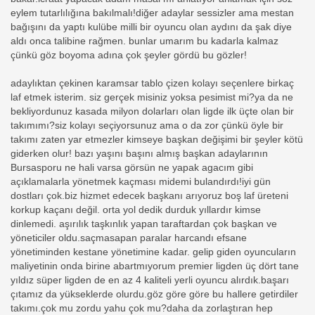
eylem tutarlılığına bakılmalı!diğer adaylar sessizler ama mestan
bağışını da yaptı kulübe milli bir oyuncu olan aydını da şak diye
aldı onca talibine rağmen. bunlar umarım bu kadarla kalmaz
çünkü göz boyoma adına çok şeyler gördü bu gözler!
adaylıktan çekinen karamsar tablo çizen kolayı seçenlere birkaç
laf etmek isterim. siz gerçek misiniz yoksa pesimist mi?ya da ne
bekliyordunuz kasada milyon dolarları olan ligde ilk üçte olan bir
takımımı?siz kolayı seçiyorsunuz ama o da zor çünkü öyle bir
takımı zaten yar etmezler kimseye başkan değişimi bir şeyler kötü
giderken olur! bazı yaşını başını almış başkan adaylarının
Bursasporu ne hali varsa görsün ne yapak agacım gibi
açıklamalarla yönetmek kaçması midemi bulandırdı!iyi gün
dostları çok.biz hizmet edecek başkanı arıyoruz boş laf üreteni
korkup kaçanı değil. orta yol dedik durduk yıllardır kimse
dinlemedi. aşırılık taşkınlık yapan taraftardan çok başkan ve
yöneticiler oldu.saçmasapan paralar harcandı efsane
yönetiminden kestane yönetimine kadar. gelip giden oyuncuların
maliyetinin onda birine abartmıyorum premier ligden üç dört tane
yıldız süper ligden de en az 4 kaliteli yerli oyuncu alırdık.başarı
çıtamız da yükseklerde olurdu.göz göre göre bu hallere getirdiler
takımı.çok mu zordu yahu çok mu?daha da zorlaştıran hep