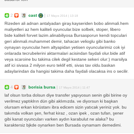
2
cast
|
17 Mayıs 2014 | 13:18
Rizeden ali adnan antalyadan giray.kayseriden bobo alinmali.hem
maliyetleri az hem kaliteli oyuncular.bize solbek, stoper, libero
bide kaliteli forvet lazim.alinabiliyosa Bursasporun kendi topculari
geri alinmali.muhammet demir, tahacan velioglu gibi banko
oynayan oyuncular.hem altyapidan yetisen oyuncularimiz cok iyi
onlarada tecrubelerini aktarmalari acisindan faydali olur.bide atif
veya scaroine bu takima cilek degil kestane sekeri olur:) marsilya
atif ici sivasa 2 milyon euro teklif etti, sivas tav oldu.baskan
adaylarindan da hangisi takima daha faydali olacaksa ins o secilir.
4
borisia bursa
|
17 Mayıs 2014 | 11:47
laf olsun torba dolsun diye transfer yapıyosun senin gibi birine oy
verilmez yaptıklrın dün gibi aklımızda. ve diyorsun ki başkan
olursam erkan körüstanı ibra edicem sizin yatıcak yeriniz yok. bu
takımda volkan şen, ferhat kiraz , ozan ipek , ozan tufan, şener
gibi kanat oyuncuları varken aydın karabulut ne alaka? bu
karaktersiz bjkde oynarken ben Bursada oynamam demedimi.