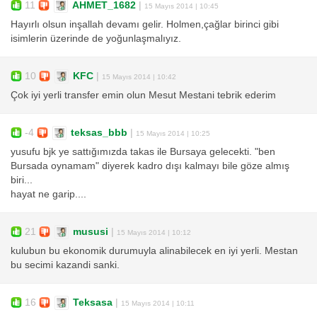
11
AHMET_1682
|
15 Mayıs 2014 | 10:45
Hayırlı olsun inşallah devamı gelir. Holmen,çağlar birinci gibi
isimlerin üzerinde de yoğunlaşmalıyız.
10
KFC
|
15 Mayıs 2014 | 10:42
Çok iyi yerli transfer emin olun Mesut Mestani tebrik ederim
-4
teksas_bbb
|
15 Mayıs 2014 | 10:25
yusufu bjk ye sattığımızda takas ile Bursaya gelecekti. "ben
Bursada oynamam" diyerek kadro dışı kalmayı bile göze almış
biri...
hayat ne garip....
21
mususi
|
15 Mayıs 2014 | 10:12
kulubun bu ekonomik durumuyla alinabilecek en iyi yerli. Mestan
bu secimi kazandi sanki.
16
Teksasa
|
15 Mayıs 2014 | 10:11