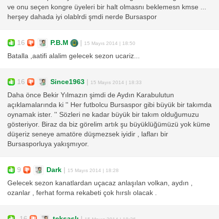
ve onu seçen kongre üyeleri bir halt olmasnı beklemesn kmse ...
herşey dahada iyi olablrdi şmdi nerde Bursaspor
16
P.B.M
|
15 Mayıs 2014 | 18:50
Batalla ,aatifi alalim gelecek sezon ucariz...
16
Since1963
|
15 Mayıs 2014 | 18:33
Daha önce Bekir Yılmazın şimdi de Aydın Karabulutun
açıklamalarında ki '' Her futbolcu Bursaspor gibi büyük bir takımda
oynamak ister. '' Sözleri ne kadar büyük bir takım olduğumuzu
gösteriyor. Biraz da biz görelim artık şu büyüklüğümüzü yok küme
düşeriz seneye amatöre düşmezsek iyidir , lafları bir
Bursasporluya yakışmıyor.
9
Dark
|
15 Mayıs 2014 | 18:28
Gelecek sezon kanatlardan uçacaz anlaşılan volkan, aydın ,
ozanlar , ferhat forma rekabeti çok hırslı olacak .
-16
teksaslı
|
15 Mayıs 2014 | 18:26