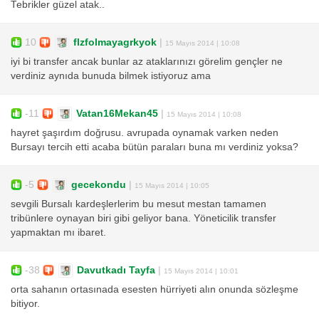
Tebrikler güzel atak..
10
flzfolmayagrkyok
|
15 Mayıs 2014 | 10:08
iyi bi transfer ancak bunlar az ataklarınızı görelim gençler ne
verdiniz aynıda bunuda bilmek istiyoruz ama
-11
Vatan16Mekan45
|
15 Mayıs 2014 | 10:08
hayret şaşırdım doğrusu. avrupada oynamak varken neden
Bursayı tercih etti acaba bütün paraları buna mı verdiniz yoksa?
-5
gecekondu
|
15 Mayıs 2014 | 10:05
sevgili Bursalı kardeşlerlerim bu mesut mestan tamamen
tribünlere oynayan biri gibi geliyor bana. Yöneticilik transfer
yapmaktan mı ibaret.
-38
Davutkadı Tayfa
|
15 Mayıs 2014 | 10:01
orta sahanın ortasınada esesten hürriyeti alın onunda sözleşme
bitiyor.