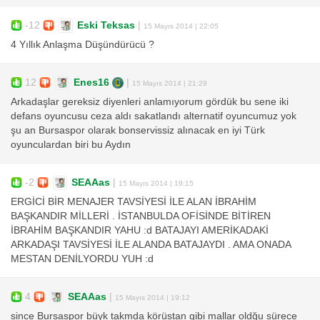
-12
Eski Teksas
|
15 Mayıs 2014 | 22:05
4 Yıllık Anlaşma Düşündürücü ?
12
Enes16
|
15 Mayıs 2014 | 21:29
Arkadaşlar gereksiz diyenleri anlamıyorum gördük bu sene iki
defans oyuncusu ceza aldı sakatlandı alternatif oyuncumuz yok
şu an Bursaspor olarak bonservissiz alınacak en iyi Türk
oyunculardan biri bu Aydın
-2
SEAAas
|
15 Mayıs 2014 | 19:15
ERGİCİ BİR MENAJER TAVSİYESİ İLE ALAN İBRAHİM
BAŞKANDIR MİLLERİ . İSTANBULDA OFİSİNDE BİTİREN
İBRAHİM BAŞKANDIR YAHU :d BATAJAYI AMERİKADAKİ
ARKADAŞI TAVSİYESİ İLE ALANDA BATAJAYDI . AMA ONADA
MESTAN DENİLYORDU YUH :d
4
SEAAas
|
15 Mayıs 2014 | 19:12
since Bursaspor büyk takmda körüstan gibi mallar oldğu sürece