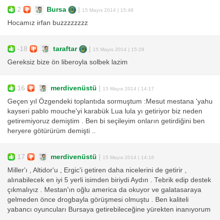
2
Bursa
|
15 Mayıs 2014 | 15:48
Hocamız irfan buzzzzzzzz
-18
taraftar
|
15 Mayıs 2014 | 15:28
Gereksiz bize ön liberoyla solbek lazim
16
merdivenüstü
|
15 Mayıs 2014 | 14:17
Geçen yıl Özgendeki toplantıda sormuştum :Mesut mestana 'yahu
kayseri pablo mouche'yi karabük Lua lula yı getiriyor biz neden
getiremiyoruz demiştim . Ben bi seçileyim onların getirdiğini ben
heryere götürürüm demişti ..
17
merdivenüstü
|
15 Mayıs 2014 | 14:16
Miller'ı , Altidor'u , Ergic'i getiren daha nicelerini de getirir ,
alınabilecek en iyi 5 yerli isimden biriydi Aydın . Tebrik edip destek
çıkmalıyız . Mestan'ın oğlu america da okuyor ve galatasaraya
gelmeden önce drogbayla görüşmesi olmuştu . Ben kaliteli
yabancı oyuncuları Bursaya getirebileceğine yürekten inanıyorum
.