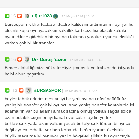
16
uğur1023
|
15 Mayıs 2014 | 13:48
Bursaspor nickli arkadaşa...kadro kalitesini arttırmanın neyi yanlış
olsunki kupa oynayacaksın sakatlık kart cezalısı olacak kaldıki
aydın dikine gidebilen bir oyuncu takımda yaratıcı oyuncu eksikliği
varken çok iyi bir transfer
16
Dik Duruş Yazıcı
|
15 Mayıs 2014 | 13:40
Bence alabildiğimize şükretmeliyiz jimnastik ve trabzonda istiyordu
helal olsun şaşırdım..
-13
BURSASPOR
|
15 Mayıs 2014 | 13:32
beyler tebrik ederim mestan iyi bir yerli oyuncu düşündüğünüz
yanlış bir transfer çok iyi oyuncu ama yanlış transfer kantalarda iyi
adamalrın var bu adamı almak saçma olmuş volkan sağda solda
ozan bulabileceğin en iyi kanat oyuncuları aydın yedek
bekleyecek yada ozan volkan yedek bekelyecek türden bi oyncu
değil ayrıca ferhatta var ben ferhatıda beğeniyorum özelşiklle
büyük maçalrda iyi oynuyor yani o bölgeleri şiirisin bu oyuncuyla