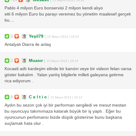
Pablo 4 milyon Euro bonservisi 2 milyon kendi alıyo
etti 6 milyon Euro bu parayı veremez bu yönetim maalesef gerçek
bu....
5
Yeşil79
|
15 Mayıs 2014 | 18:20
Antalyalı Diarra ile anlaş
2
Muasır
|
15 Mayıs 2014 | 18:15
Kocaeli adlı kardeşim elinde bir kanıtın veye bir videon felan varsa
göster bakalım . Yalan yanlış bilgilerle milleti galeyana getirme
rica ediyorum .
8
C e l t i c
|
15 Mayıs 2014 | 18:12
Aydın bu sezon çok iyi bir performan sergiledi ve mesut mestan
bu oyuncuyu takımımaza katarak büyük bir iş yaptı . Eğer bu
oyuncunun perfomansı bizde düşük gösterirse bunu başkana
suçlamak hata olur .