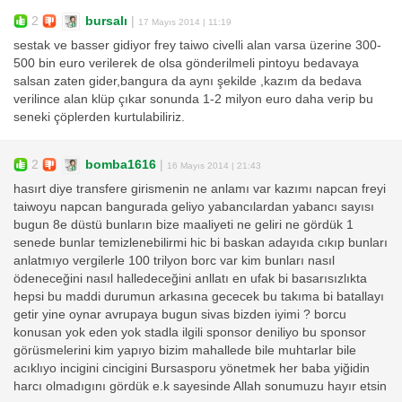
2
bursalı
|
17 Mayıs 2014 | 11:19
sestak ve basser gidiyor frey taiwo civelli alan varsa üzerine 300-
500 bin euro verilerek de olsa gönderilmeli pintoyu bedavaya
salsan zaten gider,bangura da aynı şekilde ,kazım da bedava
verilince alan klüp çıkar sonunda 1-2 milyon euro daha verip bu
seneki çöplerden kurtulabiliriz.
2
bomba1616
|
16 Mayıs 2014 | 21:43
hasırt diye transfere girismenin ne anlamı var kazımı napcan freyi
taiwoyu napcan bangurada geliyo yabancılardan yabancı sayısı
bugun 8e düstü bunların bize maaliyeti ne geliri ne gördük 1
senede bunlar temizlenebilirmi hic bi baskan adayıda cıkıp bunları
anlatmıyo vergilerle 100 trilyon borc var kim bunları nasıl
ödeneceğini nasıl halledeceğini anllatı en ufak bi basarısızlıkta
hepsi bu maddi durumun arkasına gececek bu takıma bi batallayı
getir yine oynar avrupaya bugun sivas bizden iyimi ? borcu
konusan yok eden yok stadla ilgili sponsor deniliyo bu sponsor
görüsmelerini kim yapıyo bizim mahallede bile muhtarlar bile
acıklıyo incigini cincigini Bursasporu yönetmek her baba yiğidin
harcı olmadıgını gördük e.k sayesinde Allah sonumuzu hayır etsin