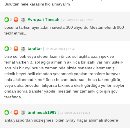
Buluttan hele karasini hic almayalim
2
Avrupali Timsah
|
20 Mayıs 2014 | 22:36
bosuna tartismayin adam sivasta 300 aliyordu.Mestan efendi 900
teklif etmis..
3
taraftar
|
19 Mayıs 2014 | 16:47
bize sol bek veya stoper lazım önce, sol açıkta ozan ipek ve
ferhat varken 3. sol açığı almanın akıllıca bir izahı var mı? üstelik
sorunlu bir oyuncu ve zamanında bizde oynamak istememiş!...
teknik heyet belli olmadan şov amaçlı yapılan transfere karşıyız!
hala akıllanmadık mı? önce hocanı bulursun, hoca takımı görür,
veya daha önceden biliyorsa takımda eksik gördüğü yerleri söyler
ondan sonra transfer yapılır! mestan her zamanki gibi işin şov
tarafında...
4
ünitimsah1963
|
18 Mayıs 2014 | 12:15
antalyaspordan sözleşmesi biten Giray Kaçar alınmalı stopere