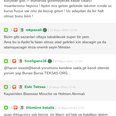
korustan gıbı !!! Bunlarıda goremeyecek kadar cıkarcı
ınsanlarsınız hepınız ! Aydın mıs gelsin gelsinde takımın ıcınde uc
kurus huzur var onu da bozup gıtsın ! Uc adaydan da bır halt
olmaz bunu bılın !
-1
mkpasali
|
15 Mayıs 2014 | 17:05
Bizim gibi sazanlari oltaya takabilecek super bir yem.
Ama bu is Aydin'la falan olmaz.stad gelirleri icin atacagin ya da
atamayacagin imza onemli sayin Mestan
1
hooligans16
|
15 Mayıs 2014 | 17:04
@harun sivasli@kendi yorumunu kendine sakla,git kendi sitende
yorum yap.Burasi Bursa TEKSAS ORG....
1
Eski Teksas
|
15 Mayıs 2014 | 17:02
Kayseriden Biseswar Mouche ve Holmen Alınmalı
-4
ölümüne batalla
|
15 Mayıs 2014 | 17:01
şuan ihtiyacımız yok bence. ön libero sol bek ve batallayı alalım