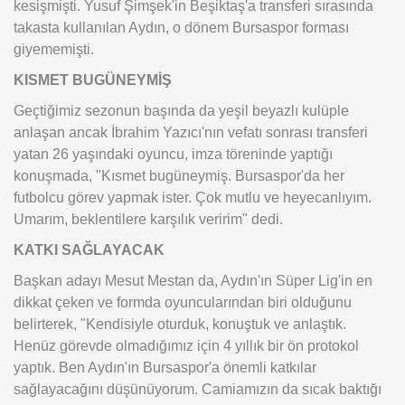
kesişmişti. Yusuf Şimşek'in Beşiktaş'a transferi sırasında
takasta kullanılan Aydın, o dönem Bursaspor forması
giyememişti.
KISMET BUGÜNEYMİŞ
Geçtiğimiz sezonun başında da yeşil beyazlı kulüple
anlaşan ancak İbrahim Yazıcı'nın vefatı sonrası transferi
yatan 26 yaşındaki oyuncu, imza töreninde yaptığı
konuşmada, "Kısmet bugüneymiş. Bursaspor'da her
futbolcu görev yapmak ister. Çok mutlu ve heyecanlıyım.
Umarım, beklentilere karşılık veririm" dedi.
KATKI SAĞLAYACAK
Başkan adayı Mesut Mestan da, Aydın'ın Süper Lig'in en
dikkat çeken ve formda oyuncularından biri olduğunu
belirterek, "Kendisiyle oturduk, konuştuk ve anlaştık.
Henüz görevde olmadığımız için 4 yıllık bir ön protokol
yaptık. Ben Aydın'ın Bursaspor'a önemli katkılar
sağlayacağını düşünüyorum. Camiamızın da sıcak baktığı