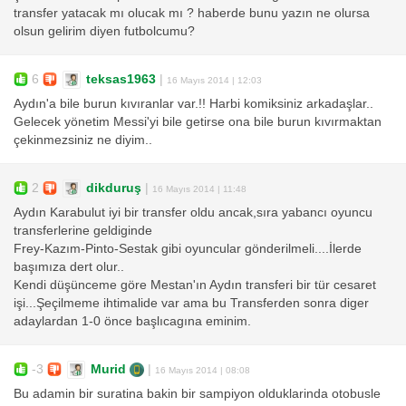
transfer yatacak mı olucak mı ? haberde bunu yazın ne olursa
olsun gelirim diyen futbolcumu?
6
teksas1963
|
16 Mayıs 2014 | 12:03
Aydın'a bile burun kıvıranlar var.!! Harbi komiksiniz arkadaşlar..
Gelecek yönetim Messi'yi bile getirse ona bile burun kıvırmaktan
çekinmezsiniz ne diyim..
2
dikduruş
|
16 Mayıs 2014 | 11:48
Aydın Karabulut iyi bir transfer oldu ancak,sıra yabancı oyuncu
transferlerine geldiginde
Frey-Kazım-Pinto-Sestak gibi oyuncular gönderilmeli....İlerde
başımıza dert olur..
Kendi düşünceme göre Mestan'ın Aydın transferi bir tür cesaret
işi...Şeçilmeme ihtimalide var ama bu Transferden sonra diger
adaylardan 1-0 önce başlıcagına eminim.
-3
Murid
|
16 Mayıs 2014 | 08:08
Bu adamin bir suratina bakin bir sampiyon olduklarinda otobusle