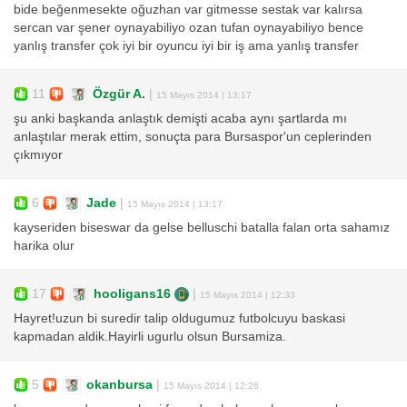
bide beğenmesekte oğuzhan var gitmesse sestak var kalırsa
sercan var şener oynayabiliyo ozan tufan oynayabiliyo bence
yanlış transfer çok iyi bir oyuncu iyi bir iş ama yanlış transfer
11
Özgür A.
|
15 Mayıs 2014 | 13:17
şu anki başkanda anlaştık demişti acaba aynı şartlarda mı
anlaştılar merak ettim, sonuçta para Bursaspor'un ceplerinden
çıkmıyor
6
Jade
|
15 Mayıs 2014 | 13:17
kayseriden biseswar da gelse belluschi batalla falan orta sahamız
harika olur
17
hooligans16
|
15 Mayıs 2014 | 12:33
Hayret!uzun bi suredir talip oldugumuz futbolcuyu baskasi
kapmadan aldik.Hayirli ugurlu olsun Bursamiza.
5
okanbursa
|
15 Mayıs 2014 | 12:26