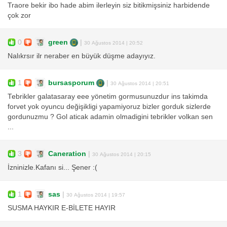
Traore bekir ibo hade abim ilerleyin siz bitikmişsiniz harbidende
çok zor
0
green
|
30 Ağustos 2014 | 20:52
Nalıkrsır ilr neraber en büyük düşme adayıyız.
1
bursasporum
|
30 Ağustos 2014 | 20:51
Tebrikler galatasaray eee yönetim gormusunuzdur ins takimda
forvet yok oyuncu değişikligi yapamiyoruz bizler gorduk sizlerde
gordunuzmu ? Gol aticak adamin olmadigini tebrikler volkan sen
...
3
Caneration
|
30 Ağustos 2014 | 20:15
İzninizle.Kafanı si... Şener :(
1
sas
|
30 Ağustos 2014 | 19:57
SUSMA HAYKIR E-BİLETE HAYIR