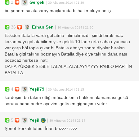
2
Gerçek
|
30 Ağustos 2014 | 21:30
bu şenere salatasaray maçlarında bi haller oluyo ne iş
36
Erhan Şen
|
30 Ağustos 2014 | 21:26
Eskiden Batalla vardı gol atma ihtimalimizdi, şimdi bırak maç
kazanmayı gol atabilir miyize geldik 10 tane orta saha oyuncusu
var çarp böl topla çıkar bi Batalla etmiyo sonra diyolar bırakın
Batalla gitti takımı bozmayın Batalla diye diye takımı daha nası
bozacaz herkese inat;
DAHA YÜKSEK SESLE LALALALALALAYYYYYY PABLO MARTİN
BATALLA...
4
Yeşil79
|
30 Ağustos 2014 | 21:15
kardeşim bu takım ettiği mücadelenln hakkını alamaması golcü
sorunu bana andre ayevimi getircen gignaçımı yeter
5
Yeşil
|
30 Ağustos 2014 | 21:14
Şenol: korkak futbol İrfan buzzzzzzzz