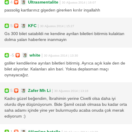
4
Ultrasmentalite
|
30 Ağustos 2014 | 16:07
passolig kartlarınız gişeden girerken kırılır inşallahh
5
KFC
|
30 Ağustos 2014 | 15:27
Gs 300 bilet satabildi ne kendine ayrilan biletleri bitirmis kulaktan
dolma yalan haberlere inanmayin
-5
white
|
30 Ağustos 2014 | 13:30
gsliler kendilerine ayrılan biletleri bitirmiş. Ayrıca açık kale den de
bilet alıyorlar. Kalanları alın bari. Yoksa deplasman maçı
oynayacağız.
5
Zafer Mh Li
|
30 Ağustos 2014 | 13:16
Kadro güzel beğendim, İbrahimin yerine Civelli olsa daha iyi
olurdu diye düşünüyorum. Bide Şamil cezalı olmasa bu kadar orta
saha adamı içinde yine yer bulurmuydu acaba onuda çok merak
ediyorum :)
1
ölümüne batalla
|
30 Ağustos 2014 | 12:20