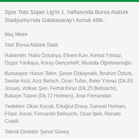
Instagram
Spor Toto Süper Lig’in 1. haftasında Bursa Atatürk
Stadyumu’nda Galatasaray’ı konuk ettik..
Android
Maç Metre
iOS
Stat: Bursa Atatürk Stadı
Hakemler: Halis Özkahya, Ekrem Kan, Kemal Yılmaz,
Özgür Yankaya, Koray GençerleR, Mustafa Öğretmenoğlu
Bursaspor: Harun Tekin, Şener Özbayraklı, İbrahim Öztürk,
Serdar Aziz, Aziz Behich, Ozan Tufan, Bekir Yılmaz (Dk.83
Josue), Volkan Şen, Ferhat Kiraz (Dk.25 Belluschi),
Bakaye Traore (Dk.72 Holmen), Jose Fernandao
Yedekler: Okan Kocuk, Ertuğrul Ersoy, Samuel Holmen,
Filipe Josue, Fernando Belluschi, Ozan İpek, Renato
Civelli
Teknik Direktör: Şenol Güneş