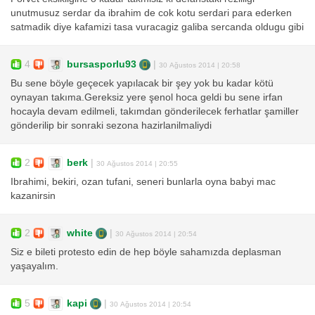
unutmusuz serdar da ibrahim de cok kotu serdari para ederken
satmadik diye kafamizi tasa vuracagiz galiba sercanda oldugu gibi
4
bursasporlu93
|
30 Ağustos 2014 | 20:58
Bu sene böyle geçecek yapılacak bir şey yok bu kadar kötü
oynayan takıma.Gereksiz yere şenol hoca geldi bu sene irfan
hocayla devam edilmeli, takımdan gönderilecek ferhatlar şamiller
gönderilip bir sonraki sezona hazirlanilmaliydi
2
berk
|
30 Ağustos 2014 | 20:55
Ibrahimi, bekiri, ozan tufani, seneri bunlarla oyna babyi mac
kazanirsin
2
white
|
30 Ağustos 2014 | 20:54
Siz e bileti protesto edin de hep böyle sahamızda deplasman
yaşayalım.
5
kapi
|
30 Ağustos 2014 | 20:54