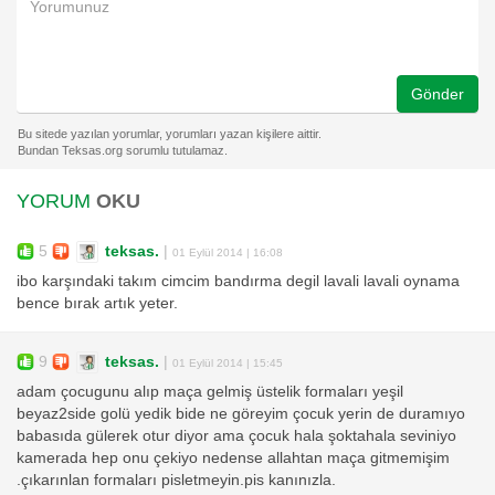
Gönder
YORUM
OKU
5
teksas.
|
01 Eylül 2014 | 16:08
ibo karşındaki takım cimcim bandırma degil lavali lavali oynama
bence bırak artık yeter.
9
teksas.
|
01 Eylül 2014 | 15:45
adam çocugunu alıp maça gelmiş üstelik formaları yeşil
beyaz2side golü yedik bide ne göreyim çocuk yerin de duramıyo
babasıda gülerek otur diyor ama çocuk hala şoktahala seviniyo
kamerada hep onu çekiyo nedense allahtan maça gitmemişim
.çıkarınlan formaları pisletmeyin.pis kanınızla.