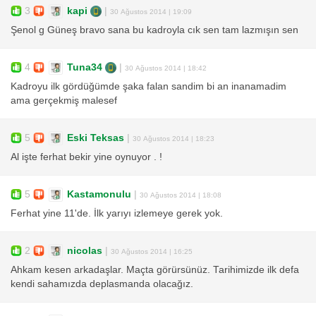
3
kapi
|
30 Ağustos 2014 | 19:09
Şenol g Güneş bravo sana bu kadroyla cık sen tam lazmışın sen
4
Tuna34
|
30 Ağustos 2014 | 18:42
Kadroyu ilk gördüğümde şaka falan sandim bi an inanamadim
ama gerçekmiş malesef
5
Eski Teksas
|
30 Ağustos 2014 | 18:23
Al işte ferhat bekir yine oynuyor . !
5
Kastamonulu
|
30 Ağustos 2014 | 18:08
Ferhat yine 11'de. İlk yarıyı izlemeye gerek yok.
2
nicolas
|
30 Ağustos 2014 | 16:25
Ahkam kesen arkadaşlar. Maçta görürsünüz. Tarihimizde ilk defa
kendi sahamızda deplasmanda olacağız.