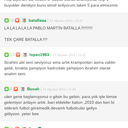
buyukler deniliyor.bunu simdi anliyorum.takim 5 para etmezmis
-8
batallaaa
|
31 Ağustos 2014 | 13:37
LA LA LA LA LA PABLO MARTİN BATALLA !!!!!!!!!!
TEK ÇARE BATALLA !!!!
13
lopez1963
|
31 Ağustos 2014 | 13:22
İbrahim abi seni seviyoruz ama artık kramponları asma vaktin
geldi, bırakta şampiyon kadrodaki şampiyon ibrahim olarak
analım seni.
4
Bucalı
|
31 Ağustos 2014 | 11:43
ulen gene başlamışsınız o gitsin bu gelsin..para yok işte kimse
gelemiyor anlayın artık..bari eldekiler kalsın ,2010 dan beri bi
istikrarlı futbol göremedik.devamlı futbolcular geliyo
gidiyooo..yeter bee