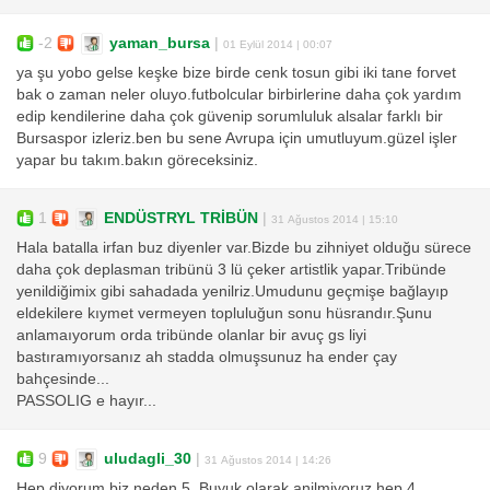
-2
yaman_bursa
|
01 Eylül 2014 | 00:07
ya şu yobo gelse keşke bize birde cenk tosun gibi iki tane forvet
bak o zaman neler oluyo.futbolcular birbirlerine daha çok yardım
edip kendilerine daha çok güvenip sorumluluk alsalar farklı bir
Bursaspor izleriz.ben bu sene Avrupa için umutluyum.güzel işler
yapar bu takım.bakın göreceksiniz.
1
ENDÜSTRYL TRİBÜN
|
31 Ağustos 2014 | 15:10
Hala batalla irfan buz diyenler var.Bizde bu zihniyet olduğu sürece
daha çok deplasman tribünü 3 lü çeker artistlik yapar.Tribünde
yenildiğimix gibi sahadada yenilriz.Umudunu geçmişe bağlayıp
eldekilere kıymet vermeyen topluluğun sonu hüsrandır.Şunu
anlamaıyorum orda tribünde olanlar bir avuç gs liyi
bastıramıyorsanız ah stadda olmuşsunuz ha ender çay
bahçesinde...
PASSOLIG e hayır...
9
uludagli_30
|
31 Ağustos 2014 | 14:26
Hep diyorum biz neden 5. Buyuk olarak anilmiyoruz hep 4