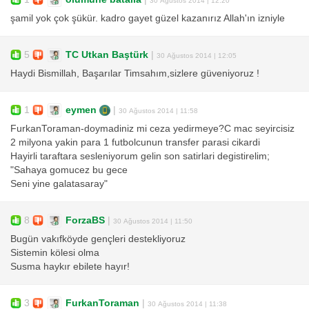
şamil yok çok şükür. kadro gayet güzel kazanırız Allah'ın izniyle
5
TC Utkan Baştürk
|
30 Ağustos 2014 | 12:05
Haydi Bismillah, Başarılar Timsahım,sizlere güveniyoruz !
1
eymen
|
30 Ağustos 2014 | 11:58
FurkanToraman-doymadiniz mi ceza yedirmeye?C mac seyircisiz
2 milyona yakin para 1 futbolcunun transfer parasi cikardi
Hayirli taraftara sesleniyorum gelin son satirlari degistirelim;
"Sahaya gomucez bu gece
Seni yine galatasaray"
8
ForzaBS
|
30 Ağustos 2014 | 11:50
Bugün vakıfköyde gençleri destekliyoruz
Sistemin kölesi olma
Susma haykır ebilete hayır!
3
FurkanToraman
|
30 Ağustos 2014 | 11:38