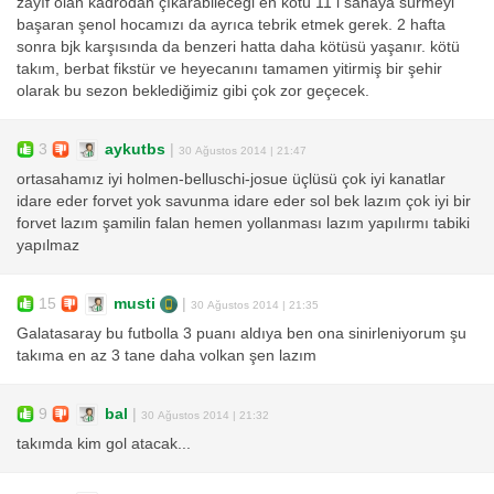
zayıf olan kadrodan çıkarabileceği en kötü 11 i sahaya sürmeyi
başaran şenol hocamızı da ayrıca tebrik etmek gerek. 2 hafta
sonra bjk karşısında da benzeri hatta daha kötüsü yaşanır. kötü
takım, berbat fikstür ve heyecanını tamamen yitirmiş bir şehir
olarak bu sezon beklediğimiz gibi çok zor geçecek.
3
aykutbs
|
30 Ağustos 2014 | 21:47
ortasahamız iyi holmen-belluschi-josue üçlüsü çok iyi kanatlar
idare eder forvet yok savunma idare eder sol bek lazım çok iyi bir
forvet lazım şamilin falan hemen yollanması lazım yapılırmı tabiki
yapılmaz
15
musti
|
30 Ağustos 2014 | 21:35
Galatasaray bu futbolla 3 puanı aldıya ben ona sinirleniyorum şu
takıma en az 3 tane daha volkan şen lazım
9
bal
|
30 Ağustos 2014 | 21:32
takımda kim gol atacak...