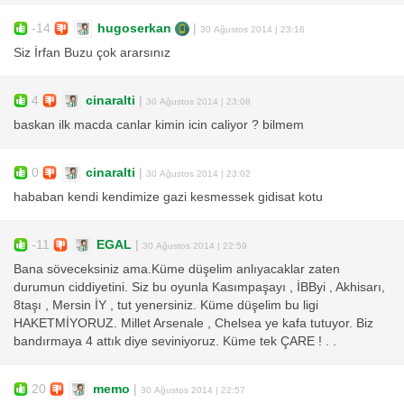
-14
hugoserkan
|
30 Ağustos 2014 | 23:16
Siz İrfan Buzu çok ararsınız
4
cinaralti
|
30 Ağustos 2014 | 23:08
baskan ilk macda canlar kimin icin caliyor ? bilmem
0
cinaralti
|
30 Ağustos 2014 | 23:02
hababan kendi kendimize gazi kesmessek gidisat kotu
-11
EGAL
|
30 Ağustos 2014 | 22:59
Bana söveceksiniz ama.Küme düşelim anlıyacaklar zaten
durumun ciddiyetini. Siz bu oyunla Kasımpaşayı , İBByi , Akhisarı,
8taşı , Mersin İY , tut yenersiniz. Küme düşelim bu ligi
HAKETMİYORUZ. Millet Arsenale , Chelsea ye kafa tutuyor. Biz
bandırmaya 4 attık diye seviniyoruz. Küme tek ÇARE ! . .
20
memo
|
30 Ağustos 2014 | 22:57