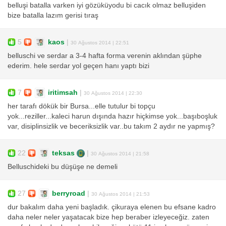
belluşi batalla varken iyi gözüküyodu bi cacık olmaz belluşiden
bize batalla lazım gerisi tıraş
5
kaos
|
30 Ağustos 2014 | 22:51
belluschi ve serdar a 3-4 hafta forma verenin aklından şüphe
ederim. hele serdar yol geçen hanı yaptı bizi
7
iritimsah
|
30 Ağustos 2014 | 22:30
her tarafı dökük bir Bursa...elle tutulur bi topçu
yok...reziller...kaleci harun dışında hazır hiçkimse yok...başıboşluk
var, disiplinsizlik ve beceriksizlik var..bu takım 2 aydır ne yapmış?
22
teksas
|
30 Ağustos 2014 | 21:58
Belluschideki bu düşüşe ne demeli
27
berryroad
|
30 Ağustos 2014 | 21:53
dur bakalım daha yeni başladık. çikuraya elenen bu efsane kadro
daha neler neler yaşatacak bize hep beraber izleyeceğiz. zaten