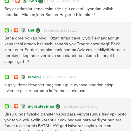
-3
Son
|
31 Ağustos 2014 | 11:31
Beyler adamlar kendi evimizde üçlü çektirdi uyandım vallahi
utandım. Allah aşkına Susma Haykır e bilet aldır !
1
Üet
|
31 Ağustos 2014 | 11:25
Bana göre Volkan iyiydi. Ozan tufan baya iyiydi Fernandaonun
kapasitesi ortada belluschi sahada yok Traore hazır değil Bekir
idare eder Serdar İbrahim canlı bomba Aziz cok istekliydi Harun'a
gerekirse kaptanlık verilirsin son olarak bu takıma bi forvet bi
stoper şart !!!
2
recep
|
31 Ağustos 2014 | 10:21
o gs yi destekleyenler maç sonu güle oynaya staddan çıkıp
evlerine gittiler buradan küfretmekle olmuyor
6
mcrsuleyman
|
31 Ağustos 2014 | 06:42
Birsuru bos fiyasko transfer yapip para veriyorsunuz frey ypk pinto
yok taiwo yok aydin karabulut yok bedava para veriliyor bunlara
forvet alcaklarmis BATALLAYI geri istiyoruz sayin korustan