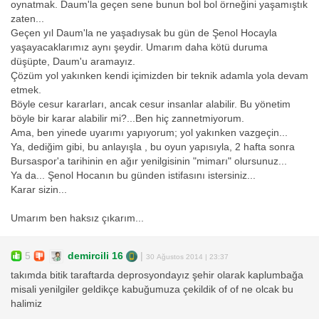
oynatmak. Daum'la geçen sene bunun bol bol örneğini yaşamıştık
zaten...
Geçen yıl Daum'la ne yaşadıysak bu gün de Şenol Hocayla
yaşayacaklarımız aynı şeydir. Umarım daha kötü duruma
düşüpte, Daum'u aramayız.
Çözüm yol yakınken kendi içimizden bir teknik adamla yola devam
etmek.
Böyle cesur kararları, ancak cesur insanlar alabilir. Bu yönetim
böyle bir karar alabilir mi?...Ben hiç zannetmiyorum.
Ama, ben yinede uyarımı yapıyorum; yol yakınken vazgeçin...
Ya, dediğim gibi, bu anlayışla , bu oyun yapısıyla, 2 hafta sonra
Bursaspor'a tarihinin en ağır yenilgisinin "mimarı" olursunuz...
Ya da... Şenol Hocanın bu günden istifasını istersiniz...
Karar sizin...
Umarım ben haksız çıkarım...
5
demircili 16
|
30 Ağustos 2014 | 23:37
takımda bitik taraftarda deprosyondayız şehir olarak kaplumbağa
misali yenilgiler geldikçe kabuğumuza çekildik of of ne olcak bu
halimiz