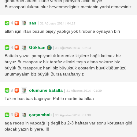
gonderdin adami klube verdin parayida aldin boyle
Bursasporlulukmu olur beyenmediginiz mestanin yarisi etmezsiniz
4
sas
|
31 Ağustos 2014 | 04:17
allah için irfan buzun bişey yaptıgı yok tirübüne oynayan biri
4
Gökhan
|
31 Ağustos 2014 | 02:13
Battala yazıcı şampiyonluk.kurumlar kişilere bağlı kalmaz.biz
buyuz Bursasporuz biz tarafız elimizi taşın altına sokarız biz
büyük Bursasporuz hani biz büyüktük gösterim büyüklüğümüzü
unutmayalım biz büyük Bursa taraftarıyız
9
olumune batalla
|
31 Ağustos 2014 | 01:39
Takim bas bas bagiriyor. Pablo martin batallaa...
3
çarşambalı
|
31 Ağustos 2014 | 01:38
aga recep in yapcağı iş degil bu 2-3 haftası var sonu körüstan gibi
olacak yazın bi yere.!!!!