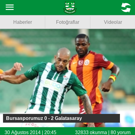
Haberler
MENU
Haberler
Fotoğraflar
Videolar
Fotoğraflar
Videolar
Basketbol
Voleybol
Puan Durumu
Fikstür
Facebook
Bursasporumuz 0 - 2 Galatasaray
Twitter
30 Ağustos 2014 | 20:45
32833 okunma | 80 yorum