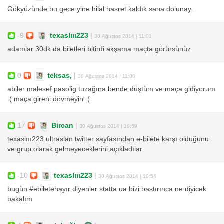
Gökyüzünde bu gece yine hilal hasret kaldık sana dolunay.
-9
texaslııı223
|
30 Ağustos 2014 | 11:01
adamlar 30dk da biletleri bitirdi akşama maçta görürsünüz
0
teksas,
|
30 Ağustos 2014 | 11:00
abiler malesef pasolig tuzağına bende düştüm ve maça gidiyorum
:( maça gireni dövmeyin :(
17
Bircan
|
30 Ağustos 2014 | 10:59
texaslııı223 ultraslan twitter sayfasından e-bilete karşı olduğunu
ve grup olarak gelmeyeceklerini açıkladılar
-10
texaslııı223
|
30 Ağustos 2014 | 10:54
bugün #ebiletehayır diyenler statta ua bizi bastırınca ne diyicek
bakalım