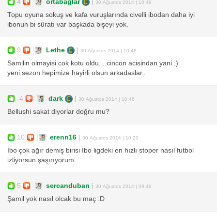
4
ortabağlar
|
30 Ağustos 2014 | 10:49
Topu oyuna sokuş ve kafa vuruşlarında civelli ibodan daha iyi
ibonun bi süratı var başkada bişeyi yok.
9
Lethe
|
30 Ağustos 2014 | 10:48
Samilin olmayisi cok kotu oldu. ..cincon acisindan yani ;)
yeni sezon hepimize hayirli olsun arkadaslar..
-4
dark
|
30 Ağustos 2014 | 10:46
Bellushi sakat diyorlar doğru mu?
10
erenn16
|
30 Ağustos 2014 | 10:20
İbo çok ağır demiş birisi İbo ligdeki en hızlı stoper nasıl futbol
izliyorsun şaşırıyorum
5
sercanduban
|
30 Ağustos 2014 | 09:48
Şamil yok nasıl olcak bu maç :D