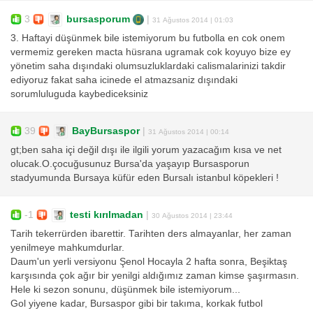
3
bursasporum
|
31 Ağustos 2014 | 01:03
3. Haftayi düşünmek bile istemiyorum bu futbolla en cok onem
vermemiz gereken macta hüsrana ugramak cok koyuyo bize ey
yönetim saha dışındaki olumsuzluklardaki calismalarinizi takdir
ediyoruz fakat saha icinede el atmazsaniz dışındaki
sorumluluguda kaybediceksiniz
39
BayBursaspor
|
31 Ağustos 2014 | 00:14
gt;ben saha içi değil dışı ile ilgili yorum yazacağım kısa ve net
olucak.O.çocuğusunuz Bursa'da yaşayıp Bursasporun
stadyumunda Bursaya küfür eden Bursalı istanbul köpekleri !
-1
testi kırılmadan
|
30 Ağustos 2014 | 23:44
Tarih tekerrürden ibarettir. Tarihten ders almayanlar, her zaman
yenilmeye mahkumdurlar.
Daum'un yerli versiyonu Şenol Hocayla 2 hafta sonra, Beşiktaş
karşısında çok ağır bir yenilgi aldığımız zaman kimse şaşırmasın.
Hele ki sezon sonunu, düşünmek bile istemiyorum...
Gol yiyene kadar, Bursaspor gibi bir takıma, korkak futbol