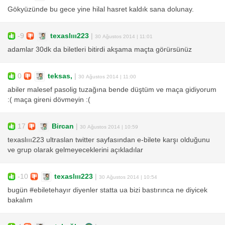
Gökyüzünde bu gece yine hilal hasret kaldık sana dolunay.
-9
texaslııı223
|
30 Ağustos 2014 | 11:01
adamlar 30dk da biletleri bitirdi akşama maçta görürsünüz
0
teksas,
|
30 Ağustos 2014 | 11:00
abiler malesef pasolig tuzağına bende düştüm ve maça gidiyorum
:( maça gireni dövmeyin :(
17
Bircan
|
30 Ağustos 2014 | 10:59
texaslııı223 ultraslan twitter sayfasından e-bilete karşı olduğunu
ve grup olarak gelmeyeceklerini açıkladılar
-10
texaslııı223
|
30 Ağustos 2014 | 10:54
bugün #ebiletehayır diyenler statta ua bizi bastırınca ne diyicek
bakalım