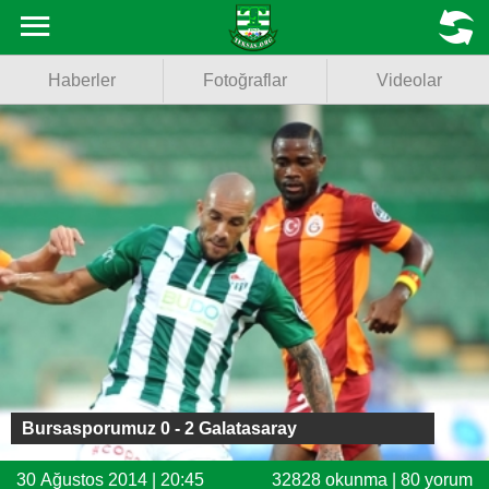
Haberler
MENU
Haberler
Fotoğraflar
Videolar
Fotoğraflar
Videolar
Basketbol
Voleybol
Puan Durumu
Fikstür
Facebook
Bursasporumuz 0 - 2 Galatasaray
Twitter
30 Ağustos 2014 | 20:45
32828 okunma | 80 yorum