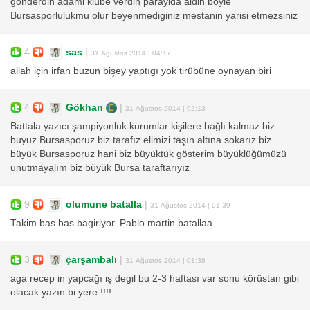
gonderdin adami klube verdin parayida aldin boyle
Bursasporlulukmu olur beyenmediginiz mestanin yarisi etmezsiniz
4
sas
|
31 Ağustos 2014 | 04:17
allah için irfan buzun bişey yaptıgı yok tirübüne oynayan biri
4
Gökhan
|
31 Ağustos 2014 | 02:13
Battala yazıcı şampiyonluk.kurumlar kişilere bağlı kalmaz.biz
buyuz Bursasporuz biz tarafız elimizi taşın altına sokarız biz
büyük Bursasporuz hani biz büyüktük gösterim büyüklüğümüzü
unutmayalım biz büyük Bursa taraftarıyız
9
olumune batalla
|
31 Ağustos 2014 | 01:39
Takim bas bas bagiriyor. Pablo martin batallaa...
3
çarşambalı
|
31 Ağustos 2014 | 01:38
aga recep in yapcağı iş degil bu 2-3 haftası var sonu körüstan gibi
olacak yazın bi yere.!!!!