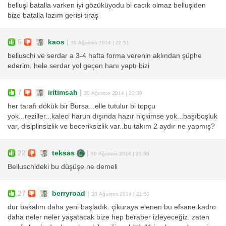
belluşi batalla varken iyi gözüküyodu bi cacık olmaz belluşiden
bize batalla lazım gerisi tıraş
5
kaos
|
30 Ağustos 2014 | 22:51
belluschi ve serdar a 3-4 hafta forma verenin aklından şüphe
ederim. hele serdar yol geçen hanı yaptı bizi
7
iritimsah
|
30 Ağustos 2014 | 22:30
her tarafı dökük bir Bursa...elle tutulur bi topçu
yok...reziller...kaleci harun dışında hazır hiçkimse yok...başıboşluk
var, disiplinsizlik ve beceriksizlik var..bu takım 2 aydır ne yapmış?
22
teksas
|
30 Ağustos 2014 | 21:58
Belluschideki bu düşüşe ne demeli
27
berryroad
|
30 Ağustos 2014 | 21:53
dur bakalım daha yeni başladık. çikuraya elenen bu efsane kadro
daha neler neler yaşatacak bize hep beraber izleyeceğiz. zaten