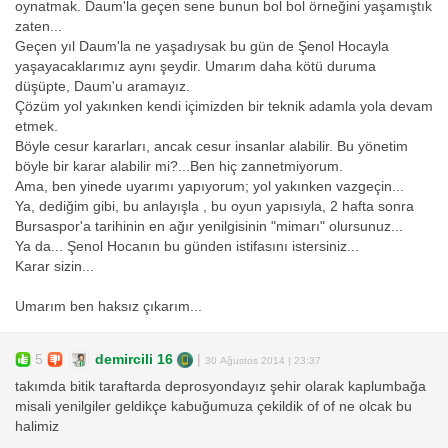
oynatmak. Daum'la geçen sene bunun bol bol örneğini yaşamıştık
zaten...
Geçen yıl Daum'la ne yaşadıysak bu gün de Şenol Hocayla
yaşayacaklarımız aynı şeydir. Umarım daha kötü duruma
düşüpte, Daum'u aramayız.
Çözüm yol yakınken kendi içimizden bir teknik adamla yola devam
etmek.
Böyle cesur kararları, ancak cesur insanlar alabilir. Bu yönetim
böyle bir karar alabilir mi?...Ben hiç zannetmiyorum.
Ama, ben yinede uyarımı yapıyorum; yol yakınken vazgeçin...
Ya, dediğim gibi, bu anlayışla , bu oyun yapısıyla, 2 hafta sonra
Bursaspor'a tarihinin en ağır yenilgisinin "mimarı" olursunuz...
Ya da... Şenol Hocanın bu günden istifasını istersiniz...
Karar sizin...
Umarım ben haksız çıkarım...
5
demircili 16
|
30 Ağustos 2014 | 23:37
takımda bitik taraftarda deprosyondayız şehir olarak kaplumbağa
misali yenilgiler geldikçe kabuğumuza çekildik of of ne olcak bu
halimiz