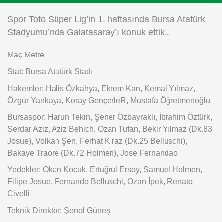
Instagram
Spor Toto Süper Lig’in 1. haftasında Bursa Atatürk
Stadyumu’nda Galatasaray’ı konuk ettik..
Android
Maç Metre
iOS
Stat: Bursa Atatürk Stadı
Hakemler: Halis Özkahya, Ekrem Kan, Kemal Yılmaz,
Özgür Yankaya, Koray GençerleR, Mustafa Öğretmenoğlu
Bursaspor: Harun Tekin, Şener Özbayraklı, İbrahim Öztürk,
Serdar Aziz, Aziz Behich, Ozan Tufan, Bekir Yılmaz (Dk.83
Josue), Volkan Şen, Ferhat Kiraz (Dk.25 Belluschi),
Bakaye Traore (Dk.72 Holmen), Jose Fernandao
Yedekler: Okan Kocuk, Ertuğrul Ersoy, Samuel Holmen,
Filipe Josue, Fernando Belluschi, Ozan İpek, Renato
Civelli
Teknik Direktör: Şenol Güneş