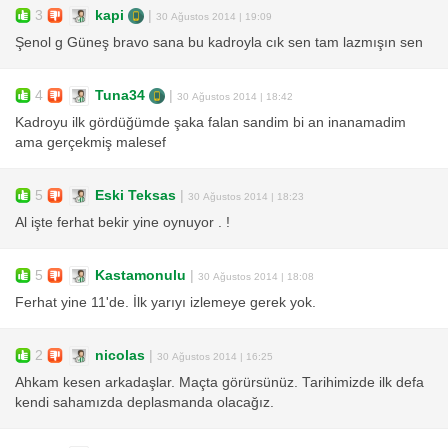
3
kapi
|
30 Ağustos 2014 | 19:09
Şenol g Güneş bravo sana bu kadroyla cık sen tam lazmışın sen
4
Tuna34
|
30 Ağustos 2014 | 18:42
Kadroyu ilk gördüğümde şaka falan sandim bi an inanamadim
ama gerçekmiş malesef
5
Eski Teksas
|
30 Ağustos 2014 | 18:23
Al işte ferhat bekir yine oynuyor . !
5
Kastamonulu
|
30 Ağustos 2014 | 18:08
Ferhat yine 11'de. İlk yarıyı izlemeye gerek yok.
2
nicolas
|
30 Ağustos 2014 | 16:25
Ahkam kesen arkadaşlar. Maçta görürsünüz. Tarihimizde ilk defa
kendi sahamızda deplasmanda olacağız.