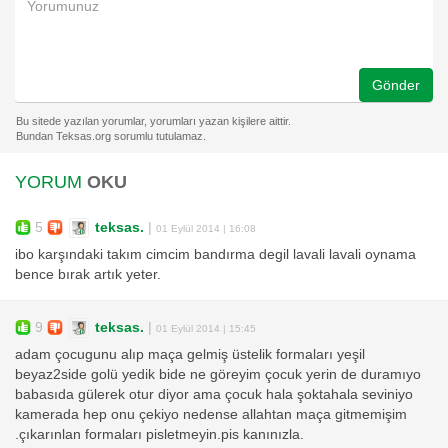
Gönder
YORUM
OKU
5
teksas.
|
01 Eylül 2014 | 16:08
ibo karşındaki takım cimcim bandırma degil lavali lavali oynama
bence bırak artık yeter.
9
teksas.
|
01 Eylül 2014 | 15:45
adam çocugunu alıp maça gelmiş üstelik formaları yeşil
beyaz2side golü yedik bide ne göreyim çocuk yerin de duramıyo
babasıda gülerek otur diyor ama çocuk hala şoktahala seviniyo
kamerada hep onu çekiyo nedense allahtan maça gitmemişim
.çıkarınlan formaları pisletmeyin.pis kanınızla.