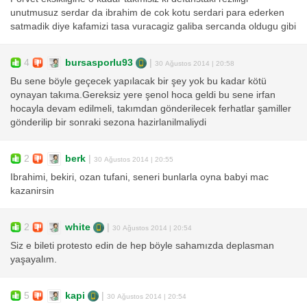
unutmusuz serdar da ibrahim de cok kotu serdari para ederken
satmadik diye kafamizi tasa vuracagiz galiba sercanda oldugu gibi
4
bursasporlu93
|
30 Ağustos 2014 | 20:58
Bu sene böyle geçecek yapılacak bir şey yok bu kadar kötü
oynayan takıma.Gereksiz yere şenol hoca geldi bu sene irfan
hocayla devam edilmeli, takımdan gönderilecek ferhatlar şamiller
gönderilip bir sonraki sezona hazirlanilmaliydi
2
berk
|
30 Ağustos 2014 | 20:55
Ibrahimi, bekiri, ozan tufani, seneri bunlarla oyna babyi mac
kazanirsin
2
white
|
30 Ağustos 2014 | 20:54
Siz e bileti protesto edin de hep böyle sahamızda deplasman
yaşayalım.
5
kapi
|
30 Ağustos 2014 | 20:54