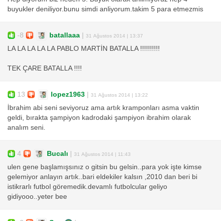
buyukler deniliyor.bunu simdi anliyorum.takim 5 para etmezmis
-8
batallaaa
|
31 Ağustos 2014 | 13:37
LA LA LA LA LA PABLO MARTİN BATALLA !!!!!!!!!!
TEK ÇARE BATALLA !!!!
13
lopez1963
|
31 Ağustos 2014 | 13:22
İbrahim abi seni seviyoruz ama artık kramponları asma vaktin
geldi, bırakta şampiyon kadrodaki şampiyon ibrahim olarak
analım seni.
4
Bucalı
|
31 Ağustos 2014 | 11:43
ulen gene başlamışsınız o gitsin bu gelsin..para yok işte kimse
gelemiyor anlayın artık..bari eldekiler kalsın ,2010 dan beri bi
istikrarlı futbol göremedik.devamlı futbolcular geliyo
gidiyooo..yeter bee