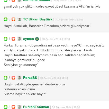
şamil yok çok şükür. kadro gayet güzel kazanırız Allah'ın izniyle
5
TC Utkan Baştürk
|
30 Ağustos 2014 | 12:05
Haydi Bismillah, Başarılar Timsahım,sizlere güveniyoruz !
1
eymen
|
30 Ağustos 2014 | 11:58
FurkanToraman-doymadiniz mi ceza yedirmeye?C mac seyircisiz
2 milyona yakin para 1 futbolcunun transfer parasi cikardi
Hayirli taraftara sesleniyorum gelin son satirlari degistirelim;
"Sahaya gomucez bu gece
Seni yine galatasaray"
8
ForzaBS
|
30 Ağustos 2014 | 11:50
Bugün vakıfköyde gençleri destekliyoruz
Sistemin kölesi olma
Susma haykır ebilete hayır!
3
FurkanToraman
|
30 Ağustos 2014 | 11:38