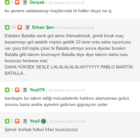
2
Gerçek
|
30 Ağustos 2014 | 21:30
bu şenere salatasaray maçlarında bi haller oluyo ne iş
36
Erhan Şen
|
30 Ağustos 2014 | 21:26
Eskiden Batalla vardı gol atma ihtimalimizdi, şimdi bırak maç
kazanmayı gol atabilir miyize geldik 10 tane orta saha oyuncusu
var çarp böl topla çıkar bi Batalla etmiyo sonra diyolar bırakın
Batalla gitti takımı bozmayın Batalla diye diye takımı daha nası
bozacaz herkese inat;
DAHA YÜKSEK SESLE LALALALALALAYYYYYY PABLO MARTİN
BATALLA...
4
Yeşil79
|
30 Ağustos 2014 | 21:15
kardeşim bu takım ettiği mücadelenln hakkını alamaması golcü
sorunu bana andre ayevimi getircen gignaçımı yeter
5
Yeşil
|
30 Ağustos 2014 | 21:14
Şenol: korkak futbol İrfan buzzzzzzzz