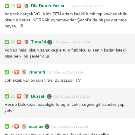
18
Dik Duruş Yazıcı
|
30 Ağustos 2014 | 21:12
Aga tek gerçek VOLKAN ŞEN adam istekli hırslı top kaybedebilir
olsun diğerleri KORKAK oynamıyorlar Şenol'a da birşey derimde
neyse...!!!
30
Tuna34
|
30 Ağustos 2014 | 21:07
Volkan helal olsun sana keşke tüm futbolcular senin kadar istekli
olsa belki bir şeyler olur
9
cinaralti
|
30 Ağustos 2014 | 21:04
cok eksik var birakin tirasi Bursaspor TV
10
Bursali
|
30 Ağustos 2014 | 21:03
Recep Bölukbasi pasoligle fotograf cektircegine git transfer yap
yeter !
3
maniac
|
30 Ağustos 2014 | 21:00
Forvet eksikligine o kadar takmisiz ki defanstaki rezilligi