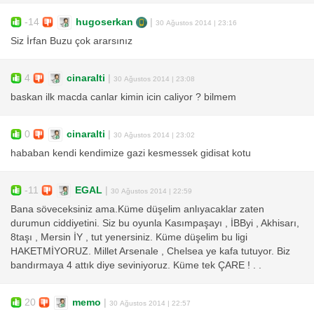
-14
hugoserkan
|
30 Ağustos 2014 | 23:16
Siz İrfan Buzu çok ararsınız
4
cinaralti
|
30 Ağustos 2014 | 23:08
baskan ilk macda canlar kimin icin caliyor ? bilmem
0
cinaralti
|
30 Ağustos 2014 | 23:02
hababan kendi kendimize gazi kesmessek gidisat kotu
-11
EGAL
|
30 Ağustos 2014 | 22:59
Bana söveceksiniz ama.Küme düşelim anlıyacaklar zaten
durumun ciddiyetini. Siz bu oyunla Kasımpaşayı , İBByi , Akhisarı,
8taşı , Mersin İY , tut yenersiniz. Küme düşelim bu ligi
HAKETMİYORUZ. Millet Arsenale , Chelsea ye kafa tutuyor. Biz
bandırmaya 4 attık diye seviniyoruz. Küme tek ÇARE ! . .
20
memo
|
30 Ağustos 2014 | 22:57