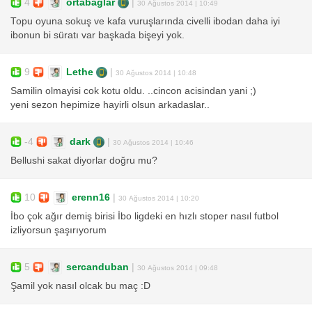
4
ortabağlar
|
30 Ağustos 2014 | 10:49
Topu oyuna sokuş ve kafa vuruşlarında civelli ibodan daha iyi
ibonun bi süratı var başkada bişeyi yok.
9
Lethe
|
30 Ağustos 2014 | 10:48
Samilin olmayisi cok kotu oldu. ..cincon acisindan yani ;)
yeni sezon hepimize hayirli olsun arkadaslar..
-4
dark
|
30 Ağustos 2014 | 10:46
Bellushi sakat diyorlar doğru mu?
10
erenn16
|
30 Ağustos 2014 | 10:20
İbo çok ağır demiş birisi İbo ligdeki en hızlı stoper nasıl futbol
izliyorsun şaşırıyorum
5
sercanduban
|
30 Ağustos 2014 | 09:48
Şamil yok nasıl olcak bu maç :D