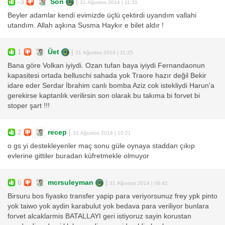
-3
Son
|
31 Ağustos 2014 | 11:31
Beyler adamlar kendi evimizde üçlü çektirdi uyandım vallahi
utandım. Allah aşkına Susma Haykır e bilet aldır !
1
Üet
|
31 Ağustos 2014 | 11:25
Bana göre Volkan iyiydi. Ozan tufan baya iyiydi Fernandaonun
kapasitesi ortada belluschi sahada yok Traore hazır değil Bekir
idare eder Serdar İbrahim canlı bomba Aziz cok istekliydi Harun'a
gerekirse kaptanlık verilirsin son olarak bu takıma bi forvet bi
stoper şart !!!
2
recep
|
31 Ağustos 2014 | 10:21
o gs yi destekleyenler maç sonu güle oynaya staddan çıkıp
evlerine gittiler buradan küfretmekle olmuyor
6
mcrsuleyman
|
31 Ağustos 2014 | 06:42
Birsuru bos fiyasko transfer yapip para veriyorsunuz frey ypk pinto
yok taiwo yok aydin karabulut yok bedava para veriliyor bunlara
forvet alcaklarmis BATALLAYI geri istiyoruz sayin korustan