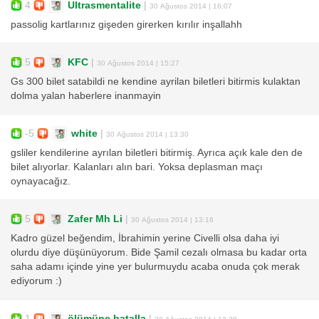
4
Ultrasmentalite
|
30 Ağustos 2014 | 16:07
passolig kartlarınız gişeden girerken kırılır inşallahh
5
KFC
|
30 Ağustos 2014 | 15:27
Gs 300 bilet satabildi ne kendine ayrilan biletleri bitirmis kulaktan
dolma yalan haberlere inanmayin
-5
white
|
30 Ağustos 2014 | 13:30
gsliler kendilerine ayrılan biletleri bitirmiş. Ayrıca açık kale den de
bilet alıyorlar. Kalanları alın bari. Yoksa deplasman maçı
oynayacağız.
5
Zafer Mh Li
|
30 Ağustos 2014 | 13:16
Kadro güzel beğendim, İbrahimin yerine Civelli olsa daha iyi
olurdu diye düşünüyorum. Bide Şamil cezalı olmasa bu kadar orta
saha adamı içinde yine yer bulurmuydu acaba onuda çok merak
ediyorum :)
1
ölümüne batalla
|
30 Ağustos 2014 | 12:20