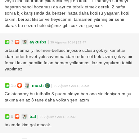
zayıf olan kadrodan çıkarabileceği en kötü 11 i sahaya sürmeyi
başaran şenol hocamızı da ayrıca tebrik etmek gerek. 2 hafta
sonra bjk karşısında da benzeri hatta daha kötüsü yaşanır. kötü
takım, berbat fikstür ve heyecanını tamamen yitirmiş bir şehir
olarak bu sezon beklediğimiz gibi çok zor geçecek.
3
aykutbs
|
30 Ağustos 2014 | 21:47
ortasahamız iyi holmen-belluschi-josue üçlüsü çok iyi kanatlar
idare eder forvet yok savunma idare eder sol bek lazım çok iyi bir
forvet lazım şamilin falan hemen yollanması lazım yapılırmı tabiki
yapılmaz
15
musti
|
30 Ağustos 2014 | 21:35
Galatasaray bu futbolla 3 puanı aldıya ben ona sinirleniyorum şu
takıma en az 3 tane daha volkan şen lazım
9
bal
|
30 Ağustos 2014 | 21:32
takımda kim gol atacak...