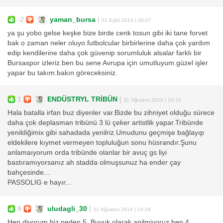
-2
yaman_bursa
|
01 Eylül 2014 | 00:07
ya şu yobo gelse keşke bize birde cenk tosun gibi iki tane forvet
bak o zaman neler oluyo.futbolcular birbirlerine daha çok yardım
edip kendilerine daha çok güvenip sorumluluk alsalar farklı bir
Bursaspor izleriz.ben bu sene Avrupa için umutluyum.güzel işler
yapar bu takım.bakın göreceksiniz.
1
ENDÜSTRYL TRİBÜN
|
31 Ağustos 2014 | 15:10
Hala batalla irfan buz diyenler var.Bizde bu zihniyet olduğu sürece
daha çok deplasman tribünü 3 lü çeker artistlik yapar.Tribünde
yenildiğimix gibi sahadada yenilriz.Umudunu geçmişe bağlayıp
eldekilere kıymet vermeyen topluluğun sonu hüsrandır.Şunu
anlamaıyorum orda tribünde olanlar bir avuç gs liyi
bastıramıyorsanız ah stadda olmuşsunuz ha ender çay
bahçesinde...
PASSOLIG e hayır...
9
uludagli_30
|
31 Ağustos 2014 | 14:26
Hep diyorum biz neden 5. Buyuk olarak anilmiyoruz hep 4