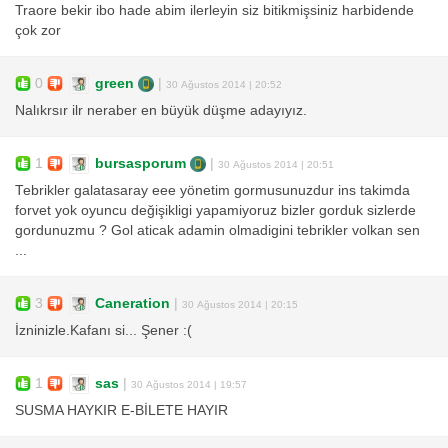
Traore bekir ibo hade abim ilerleyin siz bitikmişsiniz harbidende
çok zor
0
green
|
30 Ağustos 2014 | 20:52
Nalıkrsır ilr neraber en büyük düşme adayıyız.
1
bursasporum
|
30 Ağustos 2014 | 20:51
Tebrikler galatasaray eee yönetim gormusunuzdur ins takimda
forvet yok oyuncu değişikligi yapamiyoruz bizler gorduk sizlerde
gordunuzmu ? Gol aticak adamin olmadigini tebrikler volkan sen
...
3
Caneration
|
30 Ağustos 2014 | 20:15
İzninizle.Kafanı si... Şener :(
1
sas
|
30 Ağustos 2014 | 19:57
SUSMA HAYKIR E-BİLETE HAYIR