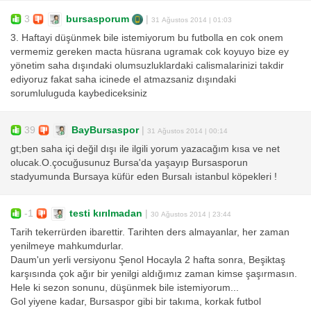
3
bursasporum
|
31 Ağustos 2014 | 01:03
3. Haftayi düşünmek bile istemiyorum bu futbolla en cok onem
vermemiz gereken macta hüsrana ugramak cok koyuyo bize ey
yönetim saha dışındaki olumsuzluklardaki calismalarinizi takdir
ediyoruz fakat saha icinede el atmazsaniz dışındaki
sorumluluguda kaybediceksiniz
39
BayBursaspor
|
31 Ağustos 2014 | 00:14
gt;ben saha içi değil dışı ile ilgili yorum yazacağım kısa ve net
olucak.O.çocuğusunuz Bursa'da yaşayıp Bursasporun
stadyumunda Bursaya küfür eden Bursalı istanbul köpekleri !
-1
testi kırılmadan
|
30 Ağustos 2014 | 23:44
Tarih tekerrürden ibarettir. Tarihten ders almayanlar, her zaman
yenilmeye mahkumdurlar.
Daum'un yerli versiyonu Şenol Hocayla 2 hafta sonra, Beşiktaş
karşısında çok ağır bir yenilgi aldığımız zaman kimse şaşırmasın.
Hele ki sezon sonunu, düşünmek bile istemiyorum...
Gol yiyene kadar, Bursaspor gibi bir takıma, korkak futbol