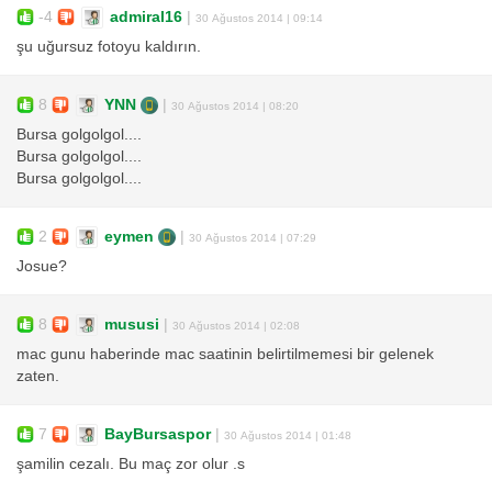
-4
admiral16
|
30 Ağustos 2014 | 09:14
şu uğursuz fotoyu kaldırın.
8
YNN
|
30 Ağustos 2014 | 08:20
Bursa golgolgol....
Bursa golgolgol....
Bursa golgolgol....
2
eymen
|
30 Ağustos 2014 | 07:29
Josue?
8
mususi
|
30 Ağustos 2014 | 02:08
mac gunu haberinde mac saatinin belirtilmemesi bir gelenek
zaten.
7
BayBursaspor
|
30 Ağustos 2014 | 01:48
şamilin cezalı. Bu maç zor olur .s