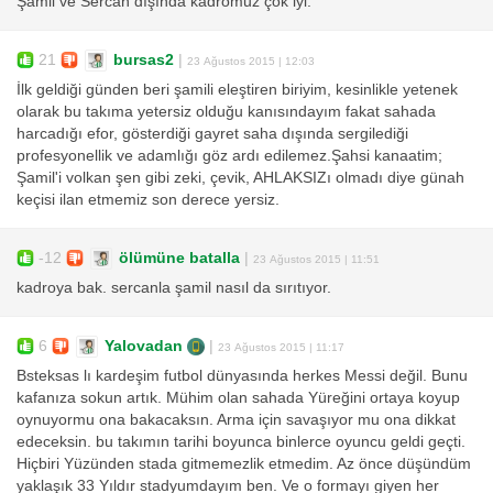
Şamil ve Sercan dışında kadromuz çok iyi.
21
bursas2
|
23 Ağustos 2015 | 12:03
İlk geldiği günden beri şamili eleştiren biriyim, kesinlikle yetenek
olarak bu takıma yetersiz olduğu kanısındayım fakat sahada
harcadığı efor, gösterdiği gayret saha dışında sergilediği
profesyonellik ve adamlığı göz ardı edilemez.Şahsi kanaatim;
Şamil'i volkan şen gibi zeki, çevik, AHLAKSIZı olmadı diye günah
keçisi ilan etmemiz son derece yersiz.
-12
ölümüne batalla
|
23 Ağustos 2015 | 11:51
kadroya bak. sercanla şamil nasıl da sırıtıyor.
6
Yalovadan
|
23 Ağustos 2015 | 11:17
Bsteksas lı kardeşim futbol dünyasında herkes Messi değil. Bunu
kafanıza sokun artık. Mühim olan sahada Yüreğini ortaya koyup
oynuyormu ona bakacaksın. Arma için savaşıyor mu ona dikkat
edeceksin. bu takımın tarihi boyunca binlerce oyuncu geldi geçti.
Hiçbiri Yüzünden stada gitmemezlik etmedim. Az önce düşündüm
yaklaşık 33 Yıldır stadyumdayım ben. Ve o formayı giyen her