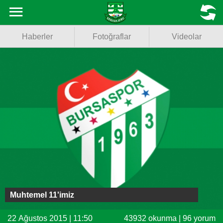
Haberler
MENU
Haberler
Fotoğraflar
Videolar
Fotoğraflar
Videolar
Basketbol
Voleybol
Puan Durumu
Fikstür
Facebook
Muhtemel 11'imiz
Twitter
22 Ağustos 2015 | 11:50
43932 okunma | 96 yorum