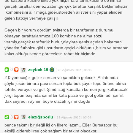
Bursaspora küsme lüksü yok hiçbir taraftarın,küsene de kimse
gerçek taraftar demez zaten,gerçek taraftar karşılık beklemeksizin
,kombinesini alır maça gider,storeden alısverisini yapar elinden
gelen katkıyı vermeye çalışır
Geçen bir yorum gördüm twitterda bir taraftarımız durumu
olmayan taraftarlarımıza 100 kombine ne alma sözü
vermiş,gerçek taraftarlık budur,olaylara geniş açıdan bakarsan
yönetim,futbolcu gibi unsurların geçici olduğunu ,bizim ve armanın
kalıcı olduğu sende göreceksin rahat bir biçimde
0
zeybek 16
|
23 Ağustos 2015 | 01:10
2.0 yeneceğiz goller sercan ve şamilden gelecek. Anlatımıda
şöyle josue bir ara pası sercan topla buluşuyor topu önüne alırsa
tehlike vuruyor ve gol. Şimdi sağ kanattan korneri jorgi kullanacak
jorgi topun başında şamil bir kafa plase ve gool golün adı şamil.
Bak seyredin aynen böyle olacak içime doğdu
3
elazığsporlu
|
23 Ağustos 2015 | 00:08
bence takımı bir değil iki ön libero lazım.. Eğer Bursaspor bu
eksiği giderebilirse çok sağlam bir takım olacaktır.