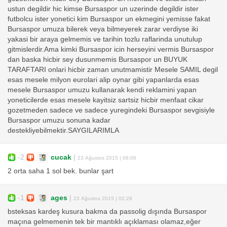
ustun degildir hic kimse Bursaspor un uzerinde degildir ister
futbolcu ister yonetici kim Bursaspor un ekmegini yemisse fakat
Bursaspor umuza bilerek veya bilmeyerek zarar verdiyse iki
yakasi bir araya gelmemis ve tarihin tozlu raflarinda unutulup
gitmislerdir.Ama kimki Bursaspor icin herseyini vermis Bursaspor
dan baska hicbir sey dusunmemis Bursaspor un BUYUK
TARAFTARI onlari hicbir zaman unutmamistir Mesele SAMIL degil
esas mesele milyon eurolari alip oynar gibi yapanlarda esas
mesele Bursaspor umuzu kullanarak kendi reklamini yapan
yoneticilerde esas mesele kayitsiz sartsiz hicbir menfaat cikar
gozetmeden sadece ve sadece yuregindeki Bursaspor sevgisiyle
Bursaspor umuzu sonuna kadar
destekliyebilmektir.SAYGILARIMLA
-2
cucak
|
23 Ağustos 2015 | 08:06
2 orta saha 1 sol bek. bunlar şart
-1
ages
|
23 Ağustos 2015 | 02:28
bsteksas kardeş kusura bakma da passolig dışında Bursaspor
maçına gelmemenin tek bir mantıklı açıklaması olamaz,eğer