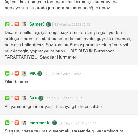
üçüncü kez ona şans tanıması nasıl bir çelişki kamuoyuna
bırakıyorum.bu arada jorquera belunun bacığı olamaz.
1
Samet9
|
22 Ağustos 2015 | 12:52
Dışarıda millet ağzıyla değil başka bir taraflarıyla gülüyor kırın
artık şu inadınızı o stad bu sene dolmalı ayrılık gayrılık olmamalı,
ne biçim hallerdeyiz, Söz konusu Bursasporumuz ele güne rezil
mi edeceğiz, yapmayalım bunu... BİZ BÜYÜK Bursaspor
TARAFTARIYIZ... Saygılar Hürmetler
3
MK
|
22 Ağustos 2015 | 12:45
#ikiortasaha
2
Sas
|
22 Ağustos 2015 | 12:41
Alt yapıdan gelenler yeşil Bursaya gitti hepsi alidor
0
mehmet k.
|
22 Ağustos 2015 | 12:41
Şu şamil varsa takıma guvenmek istesemde guvenemiyorum.