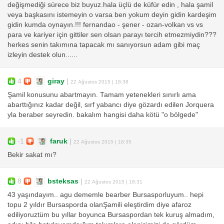
değişmediği sürece biz buyuz.hala üçlü de küfür edin , hala şamil
veya başkasını istemeyin o varsa ben yokum deyin gidin kardeşim
gidin kumda oynayın.!!! fernandao - şener - ozan-volkan vs vs
para ve kariyer için gittiler sen olsan parayı tercih etmezmiydin???
herkes senin takımına tapacak mı sanıyorsun adam gibi maç
izleyin destek olun......
4
giray
|
22 Ağustos 2015 | 18:38
Şamil konusunu abartmayın. Tamam yetenekleri sınırlı ama
abarttığınız kadar değil, sırf yabancı diye gözardı edilen Jorquera
yla beraber seyredin. bakalım hangisi daha kötü "o bölgede"
-1
faruk
|
22 Ağustos 2015 | 18:35
Bekir sakat mı?
8
bsteksas
|
22 Ağustos 2015 | 18:31
43 yaşındayım.. agu dememle bearber Bursasporluyum.. hepi
topu 2 yıldır Bursasporda olanŞamili eleştirdim diye afaroz
ediliyoruztüm bu yıllar boyunca Bursaspordan tek kuruş almadım,