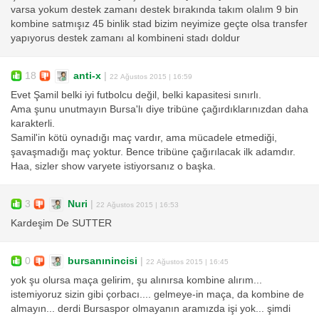
varsa yokum destek zamanı destek bırakında takım olalım 9 bin
kombine satmışız 45 binlik stad bizim neyimize geçte olsa transfer
yapıyorus destek zamanı al kombineni stadı doldur
18
anti-x
|
22 Ağustos 2015 | 16:59
Evet Şamil belki iyi futbolcu değil, belki kapasitesi sınırlı.
Ama şunu unutmayın Bursa'lı diye tribüne çağırdıklarınızdan daha
karakterli.
Samil'in kötü oynadığı maç vardır, ama mücadele etmediği,
şavaşmadığı maç yoktur. Bence tribüne çağırılacak ilk adamdır.
Haa, sizler show varyete istiyorsanız o başka.
3
Nuri
|
22 Ağustos 2015 | 16:53
Kardeşim De SUTTER
0
bursanınincisi
|
22 Ağustos 2015 | 16:45
yok şu olursa maça gelirim, şu alınırsa kombine alırım...
istemiyoruz sizin gibi çorbacı.... gelmeye-in maça, da kombine de
almayın... derdi Bursaspor olmayanın aramızda işi yok... şimdi