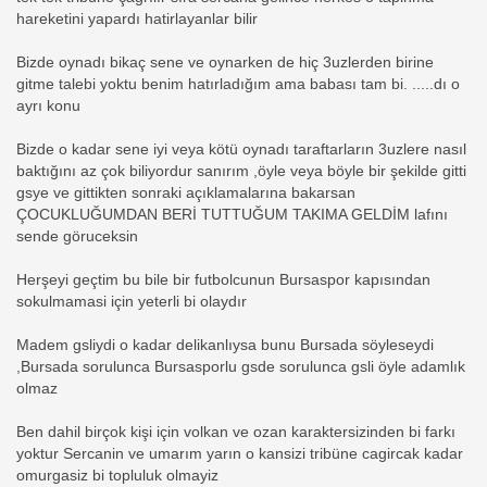
hareketini yapardı hatirlayanlar bilir
Bizde oynadı bikaç sene ve oynarken de hiç 3uzlerden birine
gitme talebi yoktu benim hatırladığım ama babası tam bi. .....dı o
ayrı konu
Bizde o kadar sene iyi veya kötü oynadı taraftarların 3uzlere nasıl
baktığını az çok biliyordur sanırım ,öyle veya böyle bir şekilde gitti
gsye ve gittikten sonraki açıklamalarına bakarsan
ÇOCUKLUĞUMDAN BERİ TUTTUĞUM TAKIMA GELDİM lafını
sende göruceksin
Herşeyi geçtim bu bile bir futbolcunun Bursaspor kapısından
sokulmamasi için yeterli bi olaydır
Madem gsliydi o kadar delikanlıysa bunu Bursada söyleseydi
,Bursada sorulunca Bursasporlu gsde sorulunca gsli öyle adamlık
olmaz
Ben dahil birçok kişi için volkan ve ozan karaktersizinden bi farkı
yoktur Sercanin ve umarım yarın o kansizi tribüne cagircak kadar
omurgasiz bi topluluk olmayiz