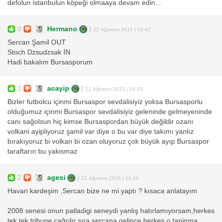
defolun istanbulun köpeği olmaaya devam edin...
0
Hermano
|
22 Ağustos 2015 | 16:42
Sercan Şamil OUT
Stoch Dzsudzsak İN
Hadi bakalım Bursasporum
3
acayip
|
22 Ağustos 2015 | 16:25
Bizler futbolcu içinmi Bursaspor sevdalisiyiz yoksa Bursasporlu
olduğumuz içinmi Bursaspor sevdalisiyiz geleninde gelmeyeninde
canı sağolsun hiç kimse Bursaspordan büyük değildir ozanı
volkani ayipliyoruz şamil var diye o bu var diye takımı yanlız
bırakıyoruz bi volkan bi ozan oluyoruz çok büyük ayıp Bursaspor
taraftarın bu yakismaz
2
agesi
|
22 Ağustos 2015 | 16:20
Havari kardeşim ,Sercan bize ne mi yaptı ? kısaca anlatayım
2008 senesi onun patladigi seneydi yanlış hatırlamıyorsam,herkes
tek tek tribune çağrılır sıra sercana gelince herkes o tapinma