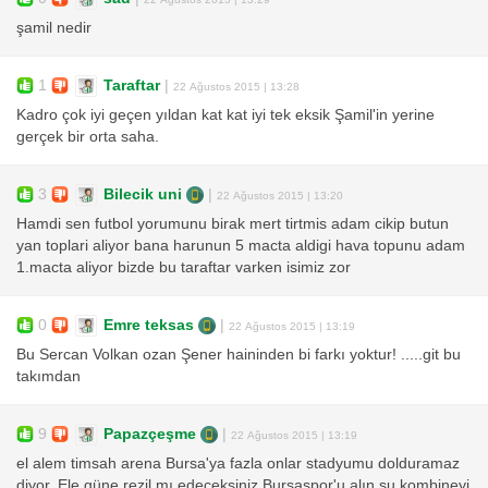
şamil nedir
1
Taraftar
|
22 Ağustos 2015 | 13:28
Kadro çok iyi geçen yıldan kat kat iyi tek eksik Şamil'in yerine
gerçek bir orta saha.
3
Bilecik uni
|
22 Ağustos 2015 | 13:20
Hamdi sen futbol yorumunu birak mert tirtmis adam cikip butun
yan toplari aliyor bana harunun 5 macta aldigi hava topunu adam
1.macta aliyor bizde bu taraftar varken isimiz zor
0
Emre teksas
|
22 Ağustos 2015 | 13:19
Bu Sercan Volkan ozan Şener haininden bi farkı yoktur! .....git bu
takımdan
9
Papazçeşme
|
22 Ağustos 2015 | 13:19
el alem timsah arena Bursa'ya fazla onlar stadyumu dolduramaz
diyor. Ele güne rezil mı edeceksiniz Bursaspor'u alın şu kombineyi