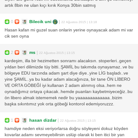
artık 8bin ne ulan kıçı kırık Konya 30bin satmış
0
Bilecik uni
|
22 Ağustos 2015 | 13:18
Hasan kafan mi guzel suan onlarin yerine oynayacak adam mi var
cik sen oyna
2
ms
|
22 Ağustos 2015 | 13:15
kardeşim, illa bir hezimetten sonramı alacaksın. stoperleri..geçen
yıldan beri dilimizde tüy bitti..ŞAMİL bu takımda oynayamaz..ve bu
bölgeye EDU tarzında adam şart diye diye..yine LİG başladı..ve
yine ŞAMİL..ya bu kadar adam alacağınıza, bir tane ÖN LİBERO
VE ORTA GÖBEĞİ iyi kullanan 2 adam alınmış olsa..hem ne
oynadığımız ortaya çıkacak..hemde puanları kaybetmiyeceğiz..bu
ön libero almak istememek nedir bu yaaaaaaaaaaaaa..bizim
başka sıkıntımız yok orta göbeği kontorol edemiyoruzzz.
1
hasan dizdar
|
22 Ağustos 2015 | 13:15
hamdiye neden eksi veriyorlarsa doğru söyleyeni dokuz köyden
kovarlar.adamı sevmeyebilirsin uslüp olarak ki ben itici bir yan