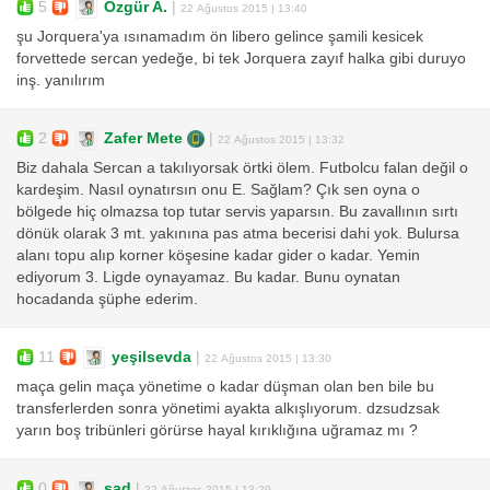
5
Özgür A.
|
22 Ağustos 2015 | 13:40
şu Jorquera'ya ısınamadım ön libero gelince şamili kesicek
forvettede sercan yedeğe, bi tek Jorquera zayıf halka gibi duruyo
inş. yanılırım
2
Zafer Mete
|
22 Ağustos 2015 | 13:32
Biz dahala Sercan a takılıyorsak örtki ölem. Futbolcu falan değil o
kardeşim. Nasıl oynatırsın onu E. Sağlam? Çık sen oyna o
bölgede hiç olmazsa top tutar servis yaparsın. Bu zavallının sırtı
dönük olarak 3 mt. yakınına pas atma becerisi dahi yok. Bulursa
alanı topu alıp korner köşesine kadar gider o kadar. Yemin
ediyorum 3. Ligde oynayamaz. Bu kadar. Bunu oynatan
hocadanda şüphe ederim.
11
yeşilsevda
|
22 Ağustos 2015 | 13:30
maça gelin maça yönetime o kadar düşman olan ben bile bu
transferlerden sonra yönetimi ayakta alkışlıyorum. dzsudzsak
yarın boş tribünleri görürse hayal kırıklığına uğramaz mı ?
0
sad
|
22 Ağustos 2015 | 13:29