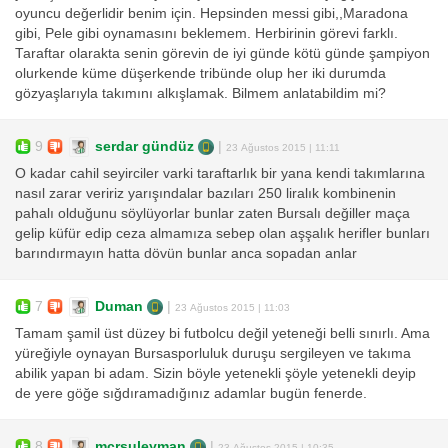
oyuncu değerlidir benim için. Hepsinden messi gibi,,Maradona
gibi, Pele gibi oynamasını beklemem. Herbirinin görevi farklı.
Taraftar olarakta senin görevin de iyi günde kötü günde şampiyon
olurkende küme düşerkende tribünde olup her iki durumda
gözyaşlarıyla takımını alkışlamak. Bilmem anlatabildim mi?
9
serdar gündüz
|
23 Ağustos 2015 | 11:11
O kadar cahil seyirciler varki taraftarlık bir yana kendi takımlarına
nasıl zarar veririz yarışındalar bazıları 250 liralık kombinenin
pahalı olduğunu söylüyorlar bunlar zaten Bursalı değiller maça
gelip küfür edip ceza almamıza sebep olan aşşalık herifler bunları
barındırmayın hatta dövün bunlar anca sopadan anlar
7
Duman
|
23 Ağustos 2015 | 11:03
Tamam şamil üst düzey bi futbolcu değil yeteneği belli sınırlı. Ama
yüreğiyle oynayan Bursasporluluk duruşu sergileyen ve takıma
abilik yapan bi adam. Sizin böyle yetenekli şöyle yetenekli deyip
de yere göğe sığdıramadığınız adamlar bugün fenerde.
8
mcrsuleyman
|
23 Ağustos 2015 | 10:35