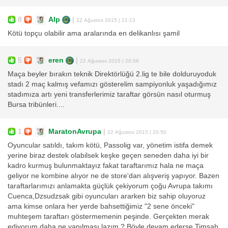
8
Alp
|
22 Ağustos 2015 | 21:13
Kötü topçu olabilir ama aralarında en delikanlısı şamil
5
eren
|
22 Ağustos 2015 | 20:58
Maça beyler bırakın teknik Direktörlüğü 2.lig te bile dolduruyoduk
stadı 2 maç kalmış vefamızı gösterelim sampiyonluk yaşadığımız
stadımıza artı yeni transferlerimiz taraftar görsün nasıl oturmuş
Bursa tribünleri....
1
MaratonAvrupa
|
22 Ağustos 2015 | 20:50
Oyuncular satıldı, takım kötü, Passolig var, yönetim istifa demek
yerine biraz destek olabilsek keşke geçen seneden daha iyi bir
kadro kurmuş bulunmaktayız fakat taraftarımız hala ne maça
geliyor ne kombine alıyor ne de store'dan alışveriş yapıyor. Bazen
taraftarlarımızı anlamakta güçlük çekiyorum çoğu Avrupa takımı
Cuenca,Dzsudzsak gibi oyuncuları ararken biz sahip oluyoruz
ama kimse onlara her yerde bahsettiğimiz "2 sene önceki"
muhteşem taraftarı göstermemenin peşinde. Gerçekten merak
ediyorum daha ne yapılması lazım ? Böyle devam ederse Timsah