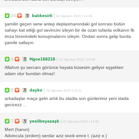
24
balıkesirli
|
22 Ağustos 2015 | 14:33
şamilin geçen sene antep deplasmanındaki gol sonrası bütün
sahayı kat ettiği gol sevincini izleyin bir de ozan tufanla volkanın fb
imza törenindeki konuşmalarını izleyin. Ondan sonra gelip burda
şamile sallayın.
4
Hgce166216
|
22 Ağustos 2015 | 14:28
Allahım şu sercanı görünce hayata küsesim geliyor eşşekten
adam olur bundan olmaz!
8
dayko
|
22 Ağustos 2015 | 14:11
arkadaşlar maça gelin artık bu stadta son günlerimiz yeni stada
gecicezz ...
7
yesilbeyazaşk
|
22 Ağustos 2015 | 14:00
Mert (harun)
Advincula (erdem) serdar aziz sivok emre t. (aziz e.)