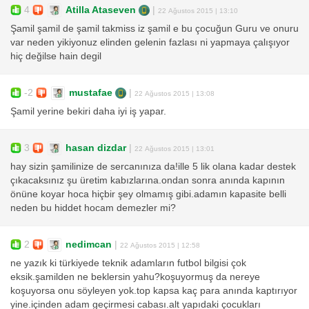
4
Atilla Ataseven
|
22 Ağustos 2015 | 13:10
Şamil şamil de şamil takmiss iz şamil e bu çocuğun Guru ve onuru
var neden yikiyonuz elinden gelenin fazlası ni yapmaya çalışıyor
hiç değilse hain degil
-2
mustafae
|
22 Ağustos 2015 | 13:08
Şamil yerine bekiri daha iyi iş yapar.
3
hasan dizdar
|
22 Ağustos 2015 | 13:01
hay sizin şamilinize de sercanınıza da!ille 5 lik olana kadar destek
çıkacaksınız şu üretim kabızlarına.ondan sonra anında kapının
önüne koyar hoca hiçbir şey olmamış gibi.adamın kapasite belli
neden bu hiddet hocam demezler mi?
2
nedimcan
|
22 Ağustos 2015 | 12:58
ne yazık ki türkiyede teknik adamların futbol bilgisi çok
eksik.şamilden ne beklersin yahu?koşuyormuş da nereye
koşuyorsa onu söyleyen yok.top kapsa kaç para anında kaptırıyor
yine.içinden adam geçirmesi cabası.alt yapıdaki çocukları