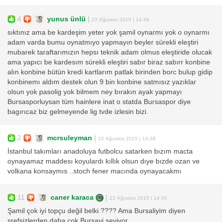
4
yunus ünlü
|
22 Ağustos 2015 | 14:48
sıktınız ama be kardeşim yeter yok şamil oynarmı yok o oynarmı
adam varda bumu oynatmıyo yapmayın beyler sürekli eleştiri
mubarek taraftarımızın hepsı teknik adam olmus eleştiride olucak
ama yapıcı be kardesım sürekli eleştiri sabır biraz sabırr konbine
alın konbine bütün kredi kartlarım patlak birinden borc bulup gidip
konbinemı aldım destek olun 9 bin konbine satmısız yazıklar
olsun yok pasolig yok bilmem ney bırakın ayak yapmayı
Bursasporluysan tüm hainlere inat o statda Bursaspor diye
bagırıcaz biz gelmeyende lig tvde izlesin bizi.
2
mcrsuleyman
|
22 Ağustos 2015 | 14:38
İstanbul takımları anadoluya futbolcu satarken bızım macta
oynayamaz maddesı koyulardı kıllık olsun dıye bızde ozan ve
volkana konsaymıs ..stoch fener macında oynayacakmı
11
caner karaca
|
22 Ağustos 2015 | 14:34
Şamil çok iyi topçu değil belki ???? Ama Bursaliyim diyen
srefsizlerden daha cok Bursayi seviyor...