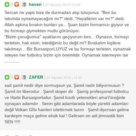
8
havari
|
22 Ağustos 2015 | 13:48
Sercan ne yaptı bize de durmadan atıp tutuyoruz. "Ben bu
takımda oynamayacağım mı?" dedi. "Hayallerim var mı?" dedi.
Allah aşkına bırakın bunları ya... Şuan bizim formamızı giyiyor ve
bu formayı giymekten mutlu görünüyor.
"Bizim çocuğumuz" ayaklarını geçiyorum ben... Oynasın, formayı
terletsin, hak etsin; istediğimiz bu değil mi? Bırakalım kişilere
takılmayı... Biz BursasporLUYUZ ve bu formayı terleten, oynamak
isteyen her futbolcu bizim için önemlidir. Oynamak istemeyen ise
............
9
ZAFER
|
22 Ağustos 2015 | 13:43
sad şamil nedir diye sormuşsun ya. Şamil nedir biliyormusun ?
Şamil ön liberodur . Şamil stoper dir . Şamiş profesyonel futbolcu
ve Harbi Bursasporludur. Şamil kısıtlı yetenekleri amaYüreğinle
oynayan adamdır . Senin gibi adamlarada böyle yürekli adamları
değil Volkan Gİbi hainleri izlettirmek lazım . Şamil diyorsan gelme
kardeşim maça gelme eksik kal ! Gelirsen en adi jimnastik lisin
SEN !!!!!