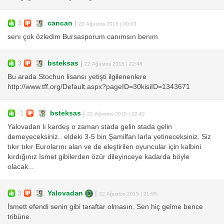
3
cancan
|
23 Ağustos 2015 | 00:03
senı çok özledim Bursasporum canımsın benım
3
bsteksas
|
22 Ağustos 2015 | 22:48
Bu arada Stochun lisansı yetişti ilgilenenlere
http://www.tff.org/Default.aspx?pageID=30kisiID=1343671
-1
bsteksas
|
22 Ağustos 2015 | 22:42
Yalovadan lı kardeş o zaman stada gelin stada gelin
demeyeceksiniz.. eldeki 3-5 bin Şamilfan larla yetineceksiniz. Siz
tıkır tıkır Eurolarını alan ve de eleştirilen oyuncular için kalbini
kırdığınız İsmet gibilerden özür dileyinceye kadarda böyle
olacak...
3
Yalovadan
|
22 Ağustos 2015 | 21:55
İsmett efendi senin gibi taraftar olmasın. Sen hiç gelme bence
tribüne.