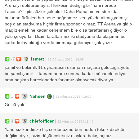
Arena'yı dolduramayız. Herkesin dediği gibi "hani nerede
Lacoste?" gibi sözler çok olur. Daha Puma'nın ve store'da
bulunan ürünleri her sene beğenmez iken yüzde altmış,yetmişi
boş olan stadyuma hiçbir firma sponsor olmaz. TT Arena'ya gidip
maç izlemek ne kadar cehennem bile olsa taraftarları gidiyor o
yolu çekiyorlar. Bizim taraftarımız iki stadyuma da ulaşımın bu
kadar kolay olduğu yerde bir maça gelemiyor çok yazık
-7
ismett
|
22 Ağustos 2015 | 19:08
şamil ve bekir ilk 11 oynamasın ozaman maçlara geleceğiz.yeter
be şamil şamil.....tamam adam sonuna kadar mücadele ediyor
ama başkan barcelonadan farkımız olmayacak diyor ya.....
1
Nahsen
|
22 Ağustos 2015 | 19:02
Golcü yok..
4
chiefofficer
|
22 Ağustos 2015 | 18:49
Yahu siz kendinize hiç sordunuzmu ben neden teknik direktör
değilim diye , sizin düşünceleriniz olaylara bakış açınız