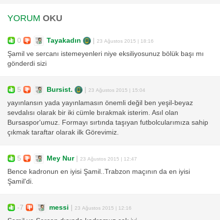
YORUM
OKU
0
Tayakadın
|
23 Ağustos 2015 | 18:16
Şamil ve sercanı istemeyenleri niye eksiliyosunuz bölük başı mı
gönderdi sizi
5
Bursist.
|
23 Ağustos 2015 | 15:04
yayınlansın yada yayınlamasın önemli değil ben yeşil-beyaz
sevdalısı olarak bir iki cümle bırakmak isterim. Asıl olan
Bursaspor'umuz. Formayı sırtında taşıyan futbolcularımıza sahip
çıkmak taraftar olarak ilk Görevimiz.
5
Mey Nur
|
23 Ağustos 2015 | 12:47
Bence kadronun en iyisi Şamil..Trabzon maçının da en iyisi
Şamil'di.
-7
messi
|
23 Ağustos 2015 | 12:16