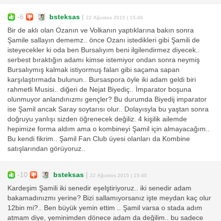
-6
bsteksas
|
22 Ağustos 2015 | 15:46
Bir de aklı olan Ozanın ve Volkanın yaptıklarına bakın sonra
Şamile sallayın dememz.. önce Ozanı istedikleri gibi Şamili de
isteyecekler ki oda ben Bursalıyım beni ilgilendirmez diyecek..
serbest bıraktığın adamı kimse istemiyor ondan sonra neymiş
Bursalıymış kalmak istiyormuş falan gibi saçama sapan
karşılaştırmada bulunun.. Bursaspora öyle iki adam geldi biri
rahmetli Musisi.. diğeri de Nejat Biyediç.. İmparator boşuna
olunmuyor anlandınızmı gençler? Bu durumda Biyedij imparator
ise Şamil ancak Saray soytarısı olur.. Dolayısyla bu yaştan sonra
doğruyu yanlışı sizden öğrenecek değiliz. 4 kişilik ailemde
hepimize forma aldım ama o kombineyi Şamil için almayacağım..
Bu kendi fikrim.. Şamil Fan Club üyesi olanları da Kombine
satışlarından görüyoruz..
-10
bsteksas
|
22 Ağustos 2015 | 15:40
Kardeşim Şamili iki senedir eşelştiriyoruz.. iki senedir adam
bakamadınızmı yerine? Bizi sallamıyorsanız işte meydan kaç olur
12bin mi?.. Ben büyük yemin ettim .. Şamil varsa o stada adım
atmam diye, yeminimden dönece adam da değilim.. bu sadece