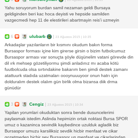
Yahu soruyorum burdan samil nezaman geldi Bursaya
geldiginden beri kac hoca deyisti ve hepside samilden
vazgecmedi hep 11 de elestirileri abartmayin reis'i uzmeyin
6
ulubarb
|
23 Ağustos 2015 | 10:35
Arkadaşlar yazılanların bir kısmını okudum bakın forma
Bursaspor forması içine kim girerse girsin o bizim futbolcumuz
Bursaspor arması var sonuçta şöyle düşünelim vatani görevde din
dil ırk mehsep gözetiliyormu şimdi anladınız mı acaba kötü
fuutbolcuda olsa sırtındakine bakarım ben şimdi destek zamanı
atattuurk stadıda uzatmaları oooynuuuyoor onun hatrı için
dolduralım destek olalım gün birlik olma bizansa diik drma
günüdür
3
Cengiz
|
23 Ağustos 2015 | 10:34
Yapilan yorumlari okuduktan sonra bende dusuncelerimi
paylasmak istedim.Aslinda hepimizin ortak noktasi Bursa SPOR
umuz o kazaninca sevindik kaybedince uzulduk agladik biz
Bursaspor umuzu karsiliksiz sevdik hicbir menfaat ve cikar
gozetmeden hicbir sey Bursaspor un menfaat ve cikarlarindan