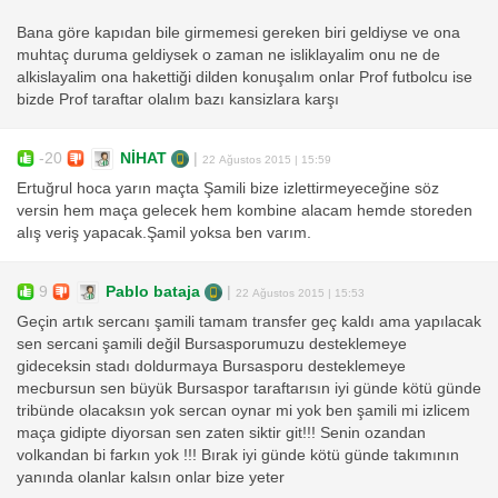
Bana göre kapıdan bile girmemesi gereken biri geldiyse ve ona
muhtaç duruma geldiysek o zaman ne isliklayalim onu ne de
alkislayalim ona hakettiği dilden konuşalım onlar Prof futbolcu ise
bizde Prof taraftar olalım bazı kansizlara karşı
-20
NİHAT
|
22 Ağustos 2015 | 15:59
Ertuğrul hoca yarın maçta Şamili bize izlettirmeyeceğine söz
versin hem maça gelecek hem kombine alacam hemde storeden
alış veriş yapacak.Şamil yoksa ben varım.
9
Pablo bataja
|
22 Ağustos 2015 | 15:53
Geçin artık sercanı şamili tamam transfer geç kaldı ama yapılacak
sen sercani şamili değil Bursasporumuzu desteklemeye
gideceksin stadı doldurmaya Bursasporu desteklemeye
mecbursun sen büyük Bursaspor taraftarısın iyi günde kötü günde
tribünde olacaksın yok sercan oynar mi yok ben şamili mi izlicem
maça gidipte diyorsan sen zaten siktir git!!! Senin ozandan
volkandan bi farkın yok !!! Bırak iyi günde kötü günde takımının
yanında olanlar kalsın onlar bize yeter