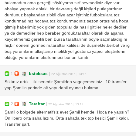
bulamadım ama gerçeği söylüyorsa sırf sevmediniz diye vur
abalıya yapmak ahlaklı bir davranış değil.kişileri putlaştırdınız
durdunuz başkandan zibidi diye azar işittiniz futbolculara toz
kondurmadınız hocaya toz kondurmadınız sezon ortasında hoca
gitmiş haberimiz yok giden topçular da nasıl gittiler neler dediler
ya da demediler hep beraber gördük.taraftar olarak da aşama
kaydetmemiz gerekli ben Bursa taraftarının böyle saçmaladığını
hiçbir dönem görmedim.taraftar kalitesi de düşmekte.berbat ve içi
boş yorumların alkışlanıp nitelikli yol gösterici yapıcı eleştirilerin
olduğu yorumların eksilenmesi bunun kanıtı.
1
bsteksas
|
22 Ağustos 2015 | 13:15
Sıktınız artık .. iki senedir Şamilden vageçemediniz.. 10 transfer
yap Şamilin yerinde alt yapı dahil oyuncu bulama..
2
Taraftar
|
22 Ağustos 2015 | 13:11
Şamil o bölgede alternatifsiz evet Şamil hemde. Hoca ne yapsın?
Ön libero orta saha lazım. Orta sahada tek top kesici Şamil kaldı.
Transfer şart.