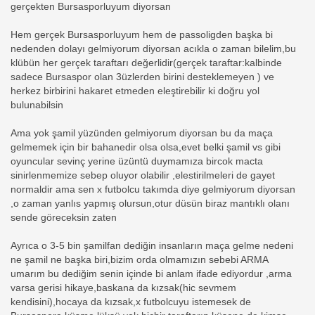
gerçekten Bursasporluyum diyorsan
Hem gerçek Bursasporluyum hem de passoligden başka bi
nedenden dolayı gelmiyorum diyorsan acıkla o zaman bilelim,bu
klübün her gerçek taraftarı değerlidir(gerçek taraftar:kalbinde
sadece Bursaspor olan 3üzlerden birini desteklemeyen ) ve
herkez birbirini hakaret etmeden eleştirebilir ki doğru yol
bulunabilsin
Ama yok şamil yüzünden gelmiyorum diyorsan bu da maça
gelmemek için bir bahanedir olsa olsa,evet belki şamil vs gibi
oyuncular sevinç yerine üzüntü duymamıza bircok macta
sinirlenmemize sebep oluyor olabilir ,elestirilmeleri de gayet
normaldir ama sen x futbolcu takımda diye gelmiyorum diyorsan
,o zaman yanlıs yapmış olursun,otur düsün biraz mantıklı olanı
sende göreceksin zaten
Ayrıca o 3-5 bin şamilfan dediğin insanların maça gelme nedeni
ne şamil ne başka biri,bizim orda olmamızın sebebi ARMA
umarım bu dediğim senin içinde bi anlam ifade ediyordur ,arma
varsa gerisi hikaye,baskana da kızsak(hic sevmem
kendisini),hocaya da kızsak,x futbolcuyu istemesek de