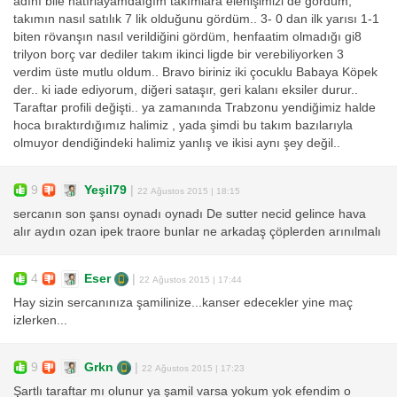
adını bile hatırlayamdaığım takımlara elenişimizi de gördüm,
takımın nasıl satılık 7 lik olduğunu gördüm.. 3- 0 dan ilk yarısı 1-1
biten rövanşın nasıl verildiğini gördüm, henfaatim olmadığı gi8
trilyon borç var dediler takım ikinci ligde bir verebiliyorken 3
verdim üste mutlu oldum.. Bravo biriniz iki çocuklu Babaya Köpek
der.. ki iade ediyorum, diğeri sataşır, geri kalanı eksiler durur..
Taraftar profili değişti.. ya zamanında Trabzonu yendiğimiz halde
hoca bıraktırdığımız halimiz , yada şimdi bu takım bazılarıyla
olmuyor dendiğindeki halimiz yanlış ve ikisi aynı şey değil..
9
Yeşil79
|
22 Ağustos 2015 | 18:15
sercanın son şansı oynadı oynadı De sutter necid gelince hava
alır aydın ozan ipek traore bunlar ne arkadaş çöplerden arınılmalı
4
Eser
|
22 Ağustos 2015 | 17:44
Hay sizin sercanınıza şamilinize...kanser edecekler yine maç
izlerken...
9
Grkn
|
22 Ağustos 2015 | 17:23
Şartlı taraftar mı olunur ya şamil varsa yokum yok efendim o