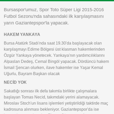
Instagram
Bursaspor'umuz, Spor Toto Süper Ligi 2015-2016
Futbol Sezonu'nda sahasındaki ilk karşılaşmasını
Android
yarın Gaziantepspor'la yapacak.
HAKEM YANKAYA
iOS
Bursa Atatürk Stadı'nda saat 19.30'da başlayacak olan
karşılaşmayı Edirne Bölgesi üst klasman hakemlerinden
Özgür Yankaya yönetecek. Yankaya'nın yardımcılıklarını
Alpaslan Dedeş, Cemal Bingöl yapacak. Dördüncü hakem
İsmail Şencan olurken, ilave hakemler ise Yaşar Kemal
Uğurlu, Bayram Başkan olacak
NECİD YOK
Sakatlığı sonrası ilk defa takımla birlikte çalışmalara
başlayan Tomas Necid, takımdaki yerini alamayacak.
Miroslav Stoch'un lisans işlemleri yetiştirildiği taktirde maç
kadrosuna alınması bekleniyor. Gaziantepspor'da ise