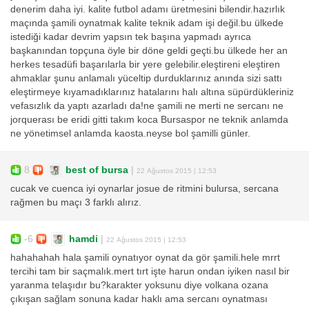
denerim daha iyi. kalite futbol adamı üretmesini bilendir.hazırlık
maçında şamili oynatmak kalite teknik adam işi değil.bu ülkede
istediği kadar devrim yapsın tek başına yapmadı ayrıca
başkanından topçuna öyle bir döne geldi geçti.bu ülkede her an
herkes tesadüfi başarılarla bir yere gelebilir.eleştireni eleştiren
ahmaklar şunu anlamalı yüceltip durduklarınız anında sizi sattı
eleştirmeye kıyamadıklarınız hatalarını halı altına süpürdükleriniz
vefasızlık da yaptı azarladı da!ne şamili ne merti ne sercanı ne
jorquerası be eridi gitti takım koca Bursaspor ne teknik anlamda
ne yönetimsel anlamda kaosta.neyse bol şamilli günler.
8
best of bursa
|
22 Ağustos 2015 | 12:53
cucak ve cuenca iyi oynarlar josue de ritmini bulursa, sercana
rağmen bu maçı 3 farklı alırız.
-6
hamdi
|
22 Ağustos 2015 | 12:53
hahahahah hala şamili oynatıyor oynat da gör şamili.hele mrrt
tercihi tam bir saçmalık.mert tırt işte harun ondan iyiken nasıl bir
yaranma telaşıdır bu?karakter yoksunu diye volkana ozana
çıkışan sağlam sonuna kadar haklı ama sercanı oynatması