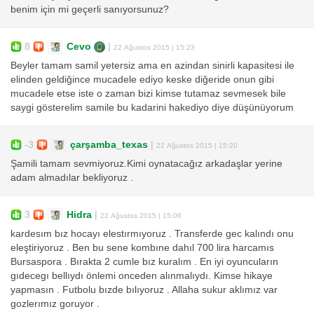
benim için mi geçerli sanıyorsunuz?
8
Cevo
|
22 Ağustos 2015 | 15:23
Beyler tamam samil yetersiz ama en azindan sinirli kapasitesi ile
elinden geldiğince mucadele ediyo keske diğeride onun gibi
mucadele etse iste o zaman bizi kimse tutamaz sevmesek bile
saygi gösterelim samile bu kadarini hakediyo diye düşünüyorum
-3
çarşamba_texas
|
22 Ağustos 2015 | 15:20
Şamili tamam sevmiyoruz.Kimi oynatacağız arkadaşlar yerine
adam almadılar bekliyoruz .
3
Hidra
|
22 Ağustos 2015 | 15:06
kardesım bız hocayı elestırmıyoruz . Transferde gec kalındı onu
eleştiriyoruz . Ben bu sene kombıne dahıl 700 lira harcamıs
Bursaspora . Bırakta 2 cumle bız kuralım . En iyi oyuncuların
gıdecegı bellıydı önlemi onceden alınmalıydı. Kimse hikaye
yapmasın . Futbolu bızde bılıyoruz . Allaha sukur aklımız var
gozlerımız goruyor .