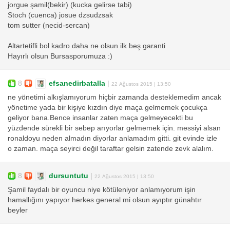
jorgue şamil(bekir) (kucka gelirse tabi)
Stoch (cuenca) josue dzsudzsak
tom sutter (necid-sercan)
Altartetifli bol kadro daha ne olsun ilk beş garanti
Hayırlı olsun Bursasporumuza :)
8
efsanedirbatalla
|
22 Ağustos 2015 | 13:50
ne yönetimi alkışlamıyorum hiçbir zamanda desteklemedim ancak
yönetime yada bir kişiye kızdın diye maça gelmemek çocukça
geliyor bana.Bence insanlar zaten maça gelmeyecekti bu
yüzdende sürekli bir sebep arıyorlar gelmemek için. messiyi alsan
ronaldoyu neden almadın diyorlar anlamadım gitti. git evinde izle
o zaman. maça seyirci değil taraftar gelsin zatende zevk alalım.
8
dursuntutu
|
22 Ağustos 2015 | 13:50
Şamil faydalı bir oyuncu niye kötüleniyor anlamıyorum işin
hamallığını yapıyor herkes general mi olsun ayıptır günahtır
beyler