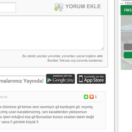
— TEKS
-
-
Bursaspor - Altınordu
1. Lig 32. Hafta
04 Temmuz 2020 Cumartesi | 20:00
Fikstür
1
00:20
ta ölümüne git kimse seni sevmiyor git kardeşim git. neymiş
izmiş ozan karaktersizmiş. sen karakterden yıkılıyorsun
 işleri ertuğrul kop git Bursadan burası sıradan takım değil
r sana 5 gömlek büyük 5