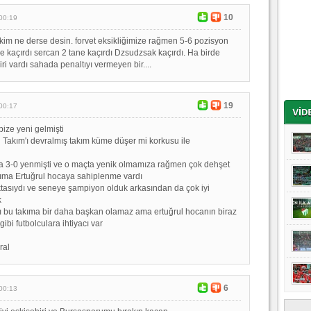
10
00:19
e kim ne derse desin. forvet eksikliğimize rağmen 5-6 pozisyon
re kaçırdı sercan 2 tane kaçırdı Dzsudzsak kaçırdı. Ha birde
i vardı sahada penaltıyı vermeyen bir....
19
00:17
bize yeni gelmişti
Takım'ı devralmış takım küme düşer mi korkusu ile
da 3-0 yenmişti ve o maçta yenik olmamıza rağmen çok dehşet
akıma Ertuğrul hocaya sahiplenme vardı
tasıydı ve seneye şampiyon olduk arkasından da çok iyi
k
 bu takıma bir daha başkan olamaz ama ertuğrul hocanın biraz
bi futbolculara ihtiyacı var
ral
6
00:13