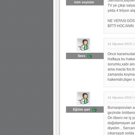
Samsunu,kayseri
isim soyisim
TV ye çıkıp saly
yılda 4 trilyon 
NE VEFASI GÖS
BİTTİ HOCANIN 
24 Ağustos 2015 | 
Once karamusta
Sezs
Haftaya bu hakem
sorumlu,xabi alo
ama macta fos.tra
zamanda koymamal
hakemdir,diger su
24 Ağustos 2015 | 
Bursasporulan ad
Eğitim şart
gezinde önliber
Ön libero ne iş y
dağatamayan ada
diyelim .. Serca
cıkarsaydı solda