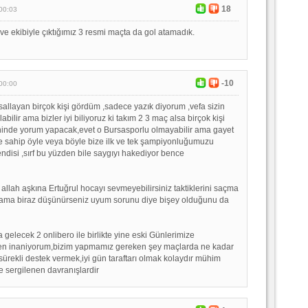
18
00:03
ve ekibiyle çıktığımız 3 resmi maçta da gol atamadık.
-10
00:00
sallayan birçok kişi gördüm ,sadece yazık diyorum ,vefa sizin
labilir ama bizler iyi biliyoruz ki takım 2 3 maç alsa birçok kişi
hinde yorum yapacak,evet o Bursasporlu olmayabilir ama gayet
 sahip öyle veya böyle bize ilk ve tek şampiyonluğumuzu
disi ,sırf bu yüzden bile saygıyı hakediyor bence
n allah aşkına Ertuğrul hocayı sevmeyebilirsiniz taktiklerini saçma
z ama biraz düşünürseniz uyum sorunu diye bişey olduğunu da
 gelecek 2 onlibero ile birlikte yine eski Günlerimize
n inaniyorum,bizim yapmamız gereken şey maçlarda ne kadar
sürekli destek vermek,iyi gün taraftarı olmak kolaydır mühim
e sergilenen davranışlardir