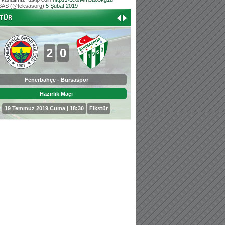
AS (@teksasorg)
5 Şubat 2019
Hoş geldin Aslan bebek!
Teksas tribününden Kaan İnal'ın dünya ta
Hoş geldin Güneş bebek!
Teksas tribününden Sadettin Çetinoğlu'nu
2
0
0
3
Fenerbahçe - Bursaspor
Bursaspor - Sepahan
Hazırlık Maçı
Hazırlık Maçı
19 Temmuz 2019 Cuma | 18:30
Fikstür
25 Temmuz 2019 Perşembe | 18: