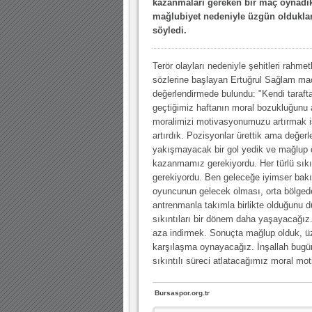
kazanmaları gereken bir maç oynadık
mağlubiyet nedeniyle üzgün olduklar
10.04.2023 14:44 |
Hoş geldin Göktuğ Bebek!
söyledi.
30.12.2022 18:00 |
Hoş geldin Kadir Kağan Bebek!
11.11.2025 14:13 |
Hoş geldin Ertuğrul Bebek!
Terör olayları nedeniyle şehitleri rahme
sözlerine başlayan Ertuğrul Sağlam maçl
12.10.2025 17:30 |
MUTLULUKLAR SİNAN SILACI
değerlendirmede bulundu: "Kendi taraf
geçtiğimiz haftanın moral bozukluğunu
16.07.2024 14:32 |
Hoş geldin Kerem Bebek!
moralimizi motivasyonumuzu artırmak is
08.01.2024 19:01 |
Hoş geldin Aslan bebek!
artırdık. Pozisyonlar ürettik ama değer
yakışmayacak bir gol yedik ve mağlup 
03.01.2024 19:09 |
Hoş geldin Güneş bebek!
kazanmamız gerekiyordu. Her türlü sıkın
gerekiyordu. Ben geleceğe iyimser ba
oyuncunun gelecek olması, orta bölged
antrenmanla takımla birlikte olduğunu düş
sıkıntıları bir dönem daha yaşayacağı
aza indirmek. Sonuçta mağlup olduk, ü
karşılaşma oynayacağız. İnşallah bugü
sıkıntılı süreci atlatacağımız moral m
Bursaspor.org.tr