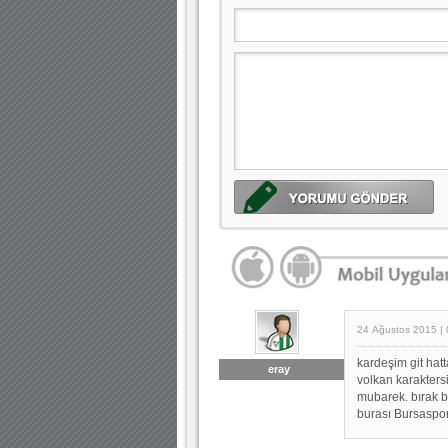
24 Ağustos 2015 | 
kardeşim git hat
eray
volkan karakters
mubarek. bırak bu
burası Bursaspo