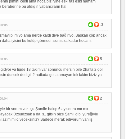
enın pımını cektı ama hoca bızı yıne eskı tas eskı hamam
a beraber ne bu aldıgın yabancıların halı
-3
00:05
zmayı bilmiyo ama nerde kaldı diye bağırıyo. Başkan çöp ancak
 daha iyisini bu kulüp görmedi, sonsuza kadar hocam.
5
00:05
gidyor ya ligde 18 takim var sonuncu mersin bile 2hafta 2 gol
esin duscek dedigi. 2 haftada gol atamayan tek takim biziz ya
2
00:04
yle bir sorum var.. şu Şamile bakıp 6 ay sonra mır mır
yacak Dzsudzsak a da, s.. gitsin bize Şamil gibi yüreğiyle
lazım mı diyeceksiniz? Sadece merak ediyorum yanlış