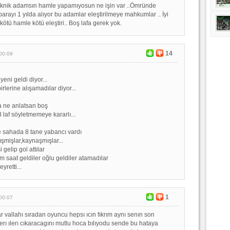
eknik adamsın hamle yapamıyosun ne işin var ..Ömründe
rayı 1 yılda alıyor bu adamlar eleştirilmeye mahkumlar .. İyi
 kötü hamle kötü eleştiri.. Boş lafa gerek yok.
14
00:09
yeni geldi diyor...
irlerine alışamadılar diyor...
 ne anlatsan boş
laf söyletmemeye kararlı...
 sahada 8 tane yabancı vardı
ışmişlar,kaynaşmışlar...
i gelip gol attılar
 saat geldiler oğlu geldiler atamadılar
yretti...
1
00:07
r vallahı sıradan oyuncu hepsı ıcın fıkrım aynı senın son
erı ılerı cıkaracagını mutlu hoca bılıyodu sende bu hataya