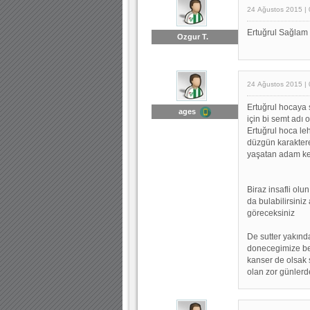
24 Ağustos 2015 | 
Ertuğrul Sağlam 
Ozgur T.
24 Ağustos 2015 | 
Ertuğrul hocaya 
ages
için bi semt adı o
Ertuğrul hoca le
düzgün karaktere
yaşatan adam ken
Biraz insafli olu
da bulabilirsini
göreceksiniz
De sutter yakında
donecegimize be
kanser de olsak 
olan zor günlerd