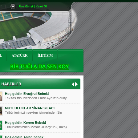
r!
|
Üye Girişi | Kayıt Ol
Mutluluklar Ceyhun Tetik
Teksas tribünlerinin sevilen isimlerinde
Bursasporumuzun önü açılsın is
Teksaslı Bursasporlular Derneği Başkanı
Hoş geldin Alaz Bebek!
Teksas.org sistem yöneticisi, ekibimizin
L
ATATÜRK
İLETİŞİM
Hoş geldin Göktuğ Bebek!
Teksas.org ekibimizden ve tribünlerimizi
Hoş geldin Kadir Kağan Bebek!
Teksas tribünlerinden Basri İleri'nin dü
Hoş geldin Ertuğrul Bebek!
Teksas tribünlerinden Emre Aydın'ın düny
MUTLULUKLAR SİNAN SILACI
Tribünlerimizin sevilen isimlerinden Sin
Hoş geldin Kerem Bebek!
Tribünlerimizden Mesut Ulusoy'un (Duka)
Hoş geldin Aslan bebek!