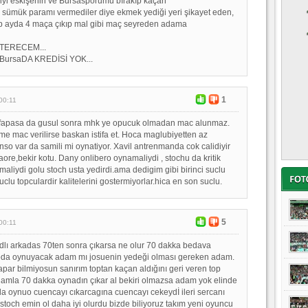
yi eskişehiri ve Bursasporumu bırakıp kaçan
a sümük paramı vermediler diye ekmek yediği yeri şikayet eden,
alıp ayda 4 maça çıkıp mal gibi maç seyreden adama
TERECEM...
BursaDA KREDİSİ YOK...
1
00:11
fapasa da gusul sonra mhk ye opucuk olmadan mac alunmaz.
e mac verilirse baskan istifa et. Hoca maglubiyetten az
nso var da samili mi oynatiyor. Xavil antrenmanda cok calidiyir
ore,bekir kotu. Dany onlibero oynamaliydi , stochu da kritik
iydi golu stoch usta yedirdi.ama dedigim gibi birinci suclu
clu topculardir kalitelerini gostermiyorlar.hica en son suclu.
5
00:11
lı arkadas 70ten sonra çıkarsa ne olur 70 dakka bedava
oda oynuyacak adam mı josuenin yedeği olması gereken adam.
apar bilmiyosun sanırım toptan kaçan aldığını geri veren top
mla 70 dakka oynadın çıkar al bekiri olmazsa adam yok elinde
nla oynuo cuencayı cıkarcagına cuencayı cekeydİ ileri sercanı
 stoch emin ol daha iyi olurdu bizde biliyoruz takım yeni oyuncu