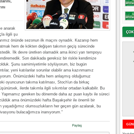
larını,
ını
tle anarak
a ilgili şu
tarımız önünde sezonun ilk maçını oynadık. Kazanıp hem
 atmak hem de kökten değişen takımın geçiş sürecinde
tedik. İlk devre üretken olamadık ama ikinci yarı tempoyu
lendiremedik. Son dakikada gereksiz bir riskle kendimize
olduk. Şunu samimiyetimle söylüyorum, biz bugün
tılar, yeni katılanlar sorunlar olabilir ama kazınmamız
kıyorum. Önümüzdeki hafta hem anlaşmış olduğumuz
eki oyuncunun takıma katılması, Stoch'un da birkaç
ünürsek, ilerde takımla ilgili sıkıntılar ortadan kalkabilir. Bu
z. Yapmamız gereken bu dönemde daha az puan kaybı ile süreci
züldük ama önümüzdeki hafta Başakşehir ile önemli bir
n yaşadığımız olumsuzlukların her geçen gün azalarak, bu
otivasyonu bulacağımıza inanıyorum."
GÜN
Paylaş
Youtube 