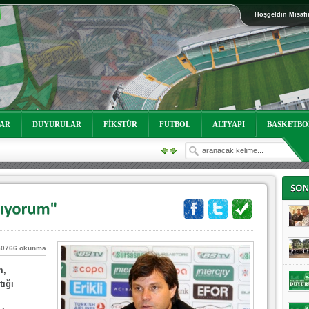
Hoşgeldin Misafi
oruz!
LAR
DUYURULAR
FİKSTÜR
FUTBOL
ALTYAPI
BASKETBO
60766 okunma
m,
oruz!
tığı