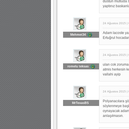
dustun mutluda s
yaptınız baskanl
24 Ağustos 2015 | 
Adam lacoste ya
Mehmet34
Ertuğrul hocadan
24 Ağustos 2015 | 
ulan cok zoruma 
romelu teksas
atmis herkesin k
vallahi ayip
24 Ağustos 2015 | 
Polyanacılara şö
MrTexasBS
söylenmeye başla
oynayacak adam 
anlaşılmasın.