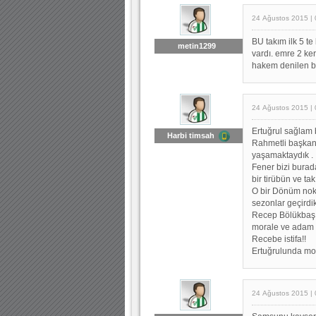
24 Ağustos 2015 | 
BU takım ilk 5 t
metin1299
vardı. emre 2 ke
hakem denilen bir
24 Ağustos 2015 | 
Ertuğrul sağlam 
Harbi timsah
Rahmetli başkan 
yaşamaktaydık .
Fener bizi bura
bir tirübün ve t
O bir Dönüm nok
sezonlar geçirdi
Recep Bölükbaşı
morale ve adam gi
Recebe istifa!!
Ertuğrulunda mo
24 Ağustos 2015 | 