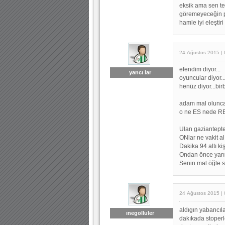
eksik ama sen t
göremeyeceğin pa
hamle iyi eleştiri
24 Ağustos 2015 | 
efendim diyor...
yancı lar
oyuncular diyor...
henüz diyor...birb
adam mal olunca
o ne ES nede RB 
Ulan gaziantepte
ONlar ne vakit al
Dakika 94 altı kiş
Ondan önce yarım
Senin mal öğle se
24 Ağustos 2015 | 
aldıgın yabancıla
ınegolluler
dakıkada stoperl