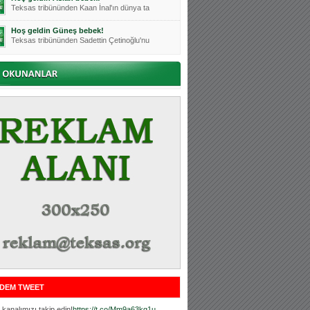
Teksas tribününden Kaan İnal'ın dünya ta
Hoş geldin Güneş bebek!
Teksas tribününden Sadettin Çetinoğlu'nu
Mutluluklar Ceyhun Tetik
Teksas tribünlerinin sevilen isimlerinde
Bursasporumuzun önü açılsın is
Teksaslı Bursasporlular Derneği Başkanı
Hoş geldin Alaz Bebek!
Teksas.org sistem yöneticisi, ekibimizin
Hoş geldin Göktuğ Bebek!
Teksas.org ekibimizden ve tribünlerimizi
Hoş geldin Kadir Kağan Bebek!
Teksas tribünlerinden Basri İleri'nin dü
Hoş geldin Ertuğrul Bebek!
Teksas tribünlerinden Emre Aydın'ın düny
MUTLULUKLAR SİNAN SILACI
Tribünlerimizin sevilen isimlerinden Sin
DEM TWEET
Hoş geldin Kerem Bebek!
Tribünlerimizden Mesut Ulusoy'un (Duka)
kanalımızı takip edin!
https://t.co/Mm9a63kg1u