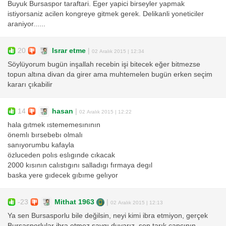
Buyuk Bursaspor taraftari. Eger yapici birseyler yapmak
istiyorsaniz acilen kongreye gitmek gerek. Delikanli yoneticiler
araniyor......
20
Israr etme
|
02 Aralık 2015 | 12:34
Söylüyorum bugün inşallah recebin işi bitecek eğer bitmezse
topun altına divan da girer ama muhtemelen bugün erken seçim
kararı çıkabilir
14
hasan
|
02 Aralık 2015 | 12:22
hala gıtmek ıstememesınının
önemlı bırsebebı olmalı
sanıyorumbu kafayla
özluceden polıs eslıgınde cıkacak
2000 kısının calıstıgını salladıgı fırmaya degıl
baska yere gıdecek gıbıme gelıyor
-23
Mithat 1963
|
02 Aralık 2015 | 12:13
Ya sen Bursasporlu bile değilsin, neyi kimi ibra etmiyon, gerçek
Bursasporlular ibra etmez saygı duyarız, sen tarık çapçının