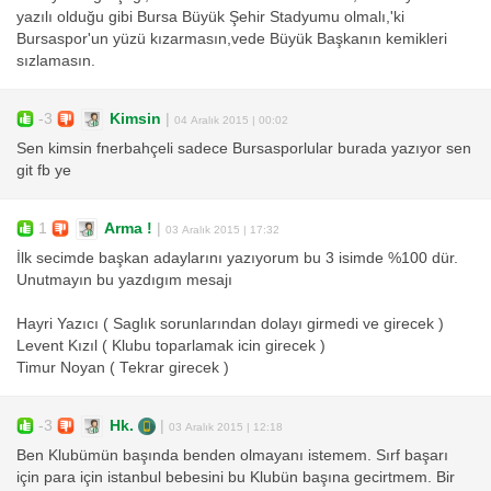
yazılı olduğu gibi Bursa Büyük Şehir Stadyumu olmalı,'ki
Bursaspor'un yüzü kızarmasın,vede Büyük Başkanın kemikleri
sızlamasın.
-3
Kimsin
|
04 Aralık 2015 | 00:02
Sen kimsin fnerbahçeli sadece Bursasporlular burada yazıyor sen
git fb ye
1
Arma !
|
03 Aralık 2015 | 17:32
İlk secimde başkan adaylarını yazıyorum bu 3 isimde %100 dür.
Unutmayın bu yazdıgım mesajı
Hayri Yazıcı ( Saglık sorunlarından dolayı girmedi ve girecek )
Levent Kızıl ( Klubu toparlamak icin girecek )
Timur Noyan ( Tekrar girecek )
-3
Hk.
|
03 Aralık 2015 | 12:18
Ben Klubümün başında benden olmayanı istemem. Sırf başarı
için para için istanbul bebesini bu Klubün başına gecirtmem. Bir