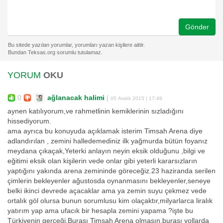
Gönder
YORUM
OKU
0
ağlanacak halimi
|
05 Aralık 2015 | 17:49
aynen katılıyorum,ve rahmetlinin kemiklerinin sızladığını
hissediyorum.
ama ayrıca bu konuyuda açıklamak isterim Timsah Arena diye
adlandırılan , zemini halledemediniz ilk yağmurda bütün foyanız
meydana çıkaçak,Yeterki anlayın neyin eksik olduğunu ,bilgi ve
eğitimi eksik olan kişilerin vede onlar gibi yeterli kararsızların
yaptığını yakında arena zemininde göreceğiz.23 haziranda serilen
çimlerin bekleyenler ağustosda oynanmasını bekleyenler,seneye
belki ikinci devrede açacaklar ama ya zemin suyu çekmez vede
ortalık göl olursa bunun sorumlusu kim olaçaktır,milyarlarca liralık
yatırım yap ama ufacık bir hesapla zemini yapama ?işte bu
Türkiyenin gerçeği,Burası Timsah Arena olmasın,burası yollarda