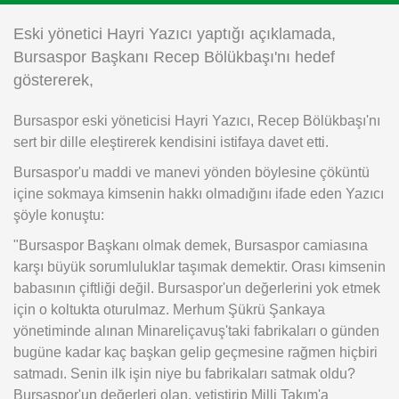
Instagram
Eski yönetici Hayri Yazıcı yaptığı açıklamada,
Bursaspor Başkanı Recep Bölükbaşı'nı hedef
Android
göstererek,
Bursaspor eski yöneticisi Hayri Yazıcı, Recep Bölükbaşı'nı
iOS
sert bir dille eleştirerek kendisini istifaya davet etti.
Bursaspor'u maddi ve manevi yönden böylesine çöküntü
içine sokmaya kimsenin hakkı olmadığını ifade eden Yazıcı
şöyle konuştu:
"Bursaspor Başkanı olmak demek, Bursaspor camiasına
karşı büyük sorumluluklar taşımak demektir. Orası kimsenin
babasının çiftliği değil. Bursaspor'un değerlerini yok etmek
için o koltukta oturulmaz. Merhum Şükrü Şankaya
yönetiminde alınan Minareliçavuş'taki fabrikaları o günden
bugüne kadar kaç başkan gelip geçmesine rağmen hiçbiri
satmadı. Senin ilk işin niye bu fabrikaları satmak oldu?
Bursaspor'un değerleri olan, yetiştirip Milli Takım'a