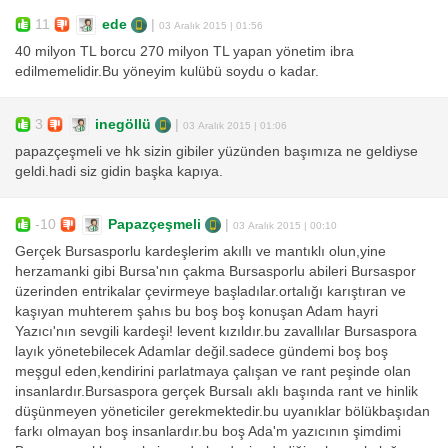
11
ede
|
03 Aralık 2015 | 01:56
40 milyon TL borcu 270 milyon TL yapan yönetim ibra
edilmemelidir.Bu yöneyim kulübü soydu o kadar.
3
inegöllü
|
03 Aralık 2015 | 01:06
papazçeşmeli ve hk sizin gibiler yüzünden başımıza ne geldiyse
geldi.hadi siz gidin başka kapıya.
-10
Papazçeşmeli
|
03 Aralık 2015 | 00:10
Gerçek Bursasporlu kardeşlerim akıllı ve mantıklı olun,yine
herzamanki gibi Bursa'nın çakma Bursasporlu abileri Bursaspor
üzerinden entrikalar çevirmeye başladılar.ortalığı karıştıran ve
kaşıyan muhterem şahıs bu boş boş konuşan Adam hayri
Yazıcı'nın sevgili kardeşi! levent kızıldır.bu zavallılar Bursaspora
layık yönetebilecek Adamlar değil.sadece gündemi boş boş
meşgul eden,kendirini parlatmaya çalışan ve rant peşinde olan
insanlardır.Bursaspora gerçek Bursalı aklı başında rant ve hinlik
düşünmeyen yöneticiler gerekmektedir.bu uyanıklar bölükbaşıdan
farkı olmayan boş insanlardır.bu boş Ada'm yazıcının şimdimi