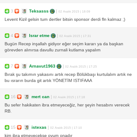
3
Teksasss
|
02 Aralık 2015 | 18:09
Levent Kizil gelsin tum dertler bitsin sponsor derdi fln kalmaz ;)
4
Israr etme
|
02 Aralık 2015 | 17:31
Bugün Recep inşallah gidiyor eğer seçim kararı ya da başkan
görevden alınırsa davullu zurnali kutlama yapalım
7
Arnavut1963
|
02 Aralık 2015 | 17:25
Bırak şu takımın yakasını artık recep Bölükbaşı kurtulalım artık ne
bu ısrarın burda git artık YÖNETİM ISTIFAAA
16
mert can
|
02 Aralık 2015 | 17:18
Bu sefer hakikaten ibra etmeyeceğiz, her şeyin hesabını verecek
RB.
15
istexas
|
02 Aralık 2015 | 17:10
kim ibra etmeyecekse oyum onadır