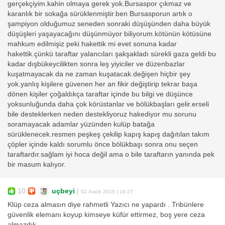
gerçekçiyim.kahin olmaya gerek yok.Bursaspor çıkmaz ve
karanlık bir sokağa sürüklenmiştir.ben Bursasporun artık o
şampiyon olduğumuz seneden sonraki düşüşünden daha büyük
düşüşleri yaşayacağını düşünmüyor biliyorum.kötünün kötüsüne
mahkum edilmişiz peki hakettik mi evet sonuna kadar
hakettik.çünkü taraftar yalancıları şakşakladı sürekli gaza geldi bu
kadar dışbükeycilikten sonra leş yiyiciler ve düzenbazlar
kuşatmayacak da ne zaman kuşatacak.değişen hiçbir şey
yok.yanlış kişilere güvenen her an fikir değiştirip tekrar başa
dönen kişiler çoğaldıkça taraftar içinde bu bilgi ve düşünce
yoksunluğunda daha çok körüstanlar ve bölükbaşları gelir.erseli
bile desteklerken neden destekliyoruz hakediyor mu sorunu
soramayacak adamlar yüzünden kulüp batağa
sürüklenecek.resmen peşkeş çekilip kapış kapış dağıtılan takım
çöpler içinde kaldı sorumlu önce bölükbaşı sonra onu seçen
taraftardır.sağlam iyi hoca değil ama o bile taraftarın yanında pek
bir masum kalıyor.
10
uçbeyi
|
02 Aralık 2015 | 16:27
Klüp ceza almasın diye rahmetli Yazıcı ne yapardı . Tribünlere
güvenlik elemanı koyup kimseye küfür ettirmez, boş yere ceza
almazdık .