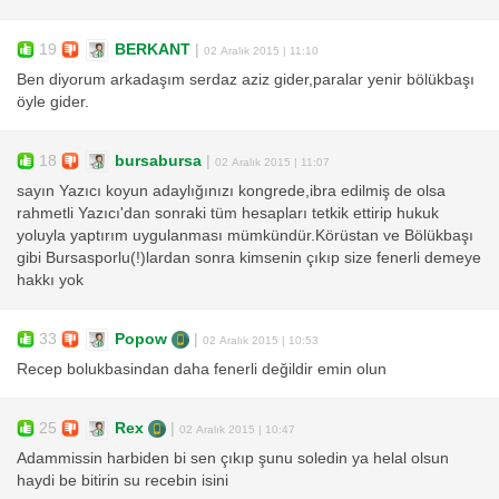
19
BERKANT
|
02 Aralık 2015 | 11:10
Ben diyorum arkadaşım serdaz aziz gider,paralar yenir bölükbaşı
öyle gider.
18
bursabursa
|
02 Aralık 2015 | 11:07
sayın Yazıcı koyun adaylığınızı kongrede,ibra edilmiş de olsa
rahmetli Yazıcı'dan sonraki tüm hesapları tetkik ettirip hukuk
yoluyla yaptırım uygulanması mümkündür.Körüstan ve Bölükbaşı
gibi Bursasporlu(!)lardan sonra kimsenin çıkıp size fenerli demeye
hakkı yok
33
Popow
|
02 Aralık 2015 | 10:53
Recep bolukbasindan daha fenerli değildir emin olun
25
Rex
|
02 Aralık 2015 | 10:47
Adammissin harbiden bi sen çıkıp şunu soledin ya helal olsun
haydi be bitirin su recebin isini