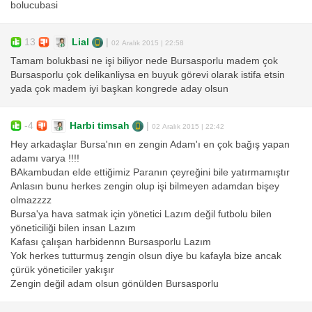
bolucubasi
13
Lial
|
02 Aralık 2015 | 22:58
Tamam bolukbasi ne işi biliyor nede Bursasporlu madem çok
Bursasporlu çok delikanliysa en buyuk görevi olarak istifa etsin
yada çok madem iyi başkan kongrede aday olsun
-4
Harbi timsah
|
02 Aralık 2015 | 22:42
Hey arkadaşlar Bursa'nın en zengin Adam'ı en çok bağış yapan
adamı varya !!!!
BAkambudan elde ettiğimiz Paranın çeyreğini bile yatırmamıştır
Anlasın bunu herkes zengin olup işi bilmeyen adamdan bişey
olmazzzz
Bursa'ya hava satmak için yönetici Lazım değil futbolu bilen
yöneticiliği bilen insan Lazım
Kafası çalışan harbidennn Bursasporlu Lazım
Yok herkes tutturmuş zengin olsun diye bu kafayla bize ancak
çürük yöneticiler yakışır
Zengin değil adam olsun gönülden Bursasporlu