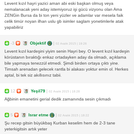
Levent kızıl hayri yazici aman abi eski başkan olmuş veya
nemalanacak yeni aday istemiyoruz işi gücü vizyonu olan Ama
ZENGin Bursa da bi ton yeni yüzler ve adamlar var mesela faik
celik timür noyan ilhan uslu gb isimler saglam yonetimlerle atak
yapabiliriz
-3
Objektif
|
02 Aralık 2015 | 19:26
Levent kızıl kardeşini yiyim senin Hayri bey. O levent kızıl kardeşin
körüstanın bıraktığı enkaz ortadayken aday da olmadı, açıklama
bile yapmaya tenezzül etmedi. Şimdi birden ortaya çıktı yine.
Timsah arenadan gelecek rantla bi alakası yoktur emin ol. Herkes
aptal, bi tek siz akıllısınız tabii.
12
Yeşil79
|
02 Aralık 2015 | 18:28
Ağbinin emanetini gerial dedik zamanında sesin çıkmadı
5
Israr etme
|
02 Aralık 2015 | 18:22
Şu recep gitsin büyükbaş Kurban keselim hem de 2-3 tane
yeterkigitsin artık yeter