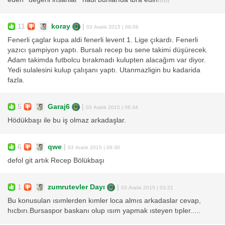
11
koray
|
03 Aralık 2015 | 08:06
Fenerli çaglar kupa aldi fenerli levent 1. Lige çıkardı. Fenerli
yazıcı şampiyon yaptı. Bursalı recep bu sene takimi düşürecek.
Adam takimda futbolcu bırakmadı kulupten alacağım var diyor.
Yedi sulalesini kulup çalışanı yaptı. Utanmazligin bu kadarida
fazla.
5
Garaj6
|
03 Aralık 2015 | 06:34
Hödükbaşı ile bu iş olmaz arkadaşlar.
6
qwe
|
03 Aralık 2015 | 06:30
defol git artık Recep Bölükbaşı
1
zumrutevler Dayı
|
03 Aralık 2015 | 03:21
Bu konusulan ısımlerden kımler loca almıs arkadaslar cevap,
hıcbırı.Bursaspor baskanı olup ısım yapmak ısteyen tıpler.....