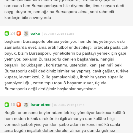
sorusuna ben Bursasporluyum bile diyemedin, timur noyan dedi
saygı duyarım, sen ağzına Bursasporu alma, seni rahmetli
kardeşin bile sevmiyordu
24
cako
|
02 Aralık 2015 | 11:55
başkanın Bursasporlu olması yetmiyor, hemde hiç yetmiyor, eski
zamanlarda evet, ama artık futbol endüstrileşti, ortadaki pasta çok
büyük, bizim Bursasporlu yöneticilerin bu pastayı yemek için çapı
yetmiyor, bakalım Bursasporlu denilen başkanlara, hangisi
başarılı, bölükbaşımı, körüstanmı, üstencimi, kani şen mi? peki
Bursasporlu değil dediğimiz isimler ne yapmış, cavit çağlar, türkiye
kupası, levent kızıl, 2. lig şampiyonluğu, ibrahim yazıcı süper lig
şampiyonluğu, zaten topu topu 3 başarımız var, üçüde
Bursasporlu değil dediğimiz başkanlar sayesinde..
16
Israr etme
|
02 Aralık 2015 | 11:16
Bugün onun sonu beyler adam tek kişi yönetiyor koskoca kulübü
hem neden teknik direktör ile ilgili almanya dan kulübe bilgi
vermedi şaibeli yine yeniden şaibe adam in kendi mülkü sanki
ama bugün inşallah defteri durulur almanya dan da gelmez