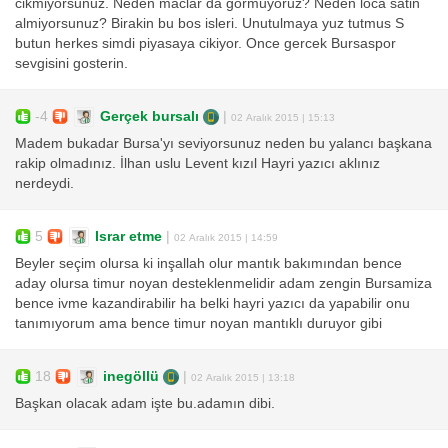
cikmiyorsunuz. Neden maclar da gormuyoruz? Neden loca satin
almiyorsunuz? Birakin bu bos isleri. Unutulmaya yuz tutmus S
butun herkes simdi piyasaya cikiyor. Once gercek Bursaspor
sevgisini gosterin.
-4
Gerçek bursalı
|
02 Aralık 2015 | 15:13
Madem bukadar Bursa'yı seviyorsunuz neden bu yalancı başkana
rakip olmadınız. İlhan uslu Levent kızıl Hayri yazıcı aklınız
nerdeydi.
5
Israr etme
|
02 Aralık 2015 | 14:59
Beyler seçim olursa ki inşallah olur mantık bakımından bence
aday olursa timur noyan desteklenmelidir adam zengin Bursamiza
bence ivme kazandirabilir ha belki hayri yazıcı da yapabilir onu
tanımıyorum ama bence timur noyan mantıklı duruyor gibi
18
inegöllü
|
02 Aralık 2015 | 13:18
Başkan olacak adam işte bu.adamın dibi.