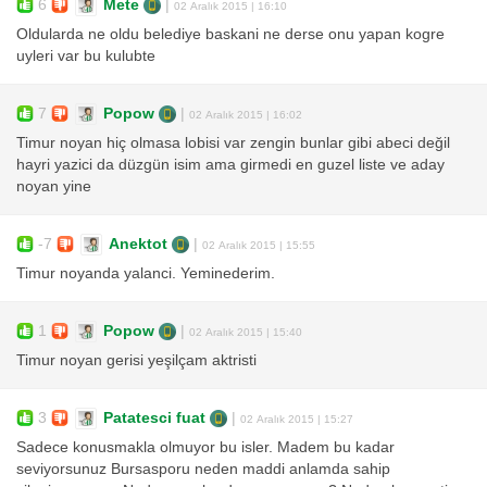
6
Mete
|
02 Aralık 2015 | 16:10
Oldularda ne oldu belediye baskani ne derse onu yapan kogre
uyleri var bu kulubte
7
Popow
|
02 Aralık 2015 | 16:02
Timur noyan hiç olmasa lobisi var zengin bunlar gibi abeci değil
hayri yazici da düzgün isim ama girmedi en guzel liste ve aday
noyan yine
-7
Anektot
|
02 Aralık 2015 | 15:55
Timur noyanda yalanci. Yeminederim.
1
Popow
|
02 Aralık 2015 | 15:40
Timur noyan gerisi yeşilçam aktristi
3
Patatesci fuat
|
02 Aralık 2015 | 15:27
Sadece konusmakla olmuyor bu isler. Madem bu kadar
seviyorsunuz Bursasporu neden maddi anlamda sahip