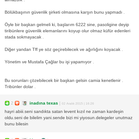
Bölükbaşının güvenlik şirketi olmasına karşın bunu yapmadı .
Öyle bir başkan gelmeli ki, başlarım 6222 sine, pasoligine deyip
tiribünlere güvenlik elemanlarını koyup olur olmaz küfür edenleri
stada sokmayacak .
Diğer yandan Tff ye söz geçirebilecek ve ağırlığını koyacak .
Yönetim ve Mustafa Çağlar bu işi yapamıyor .
Bu sorunları çözebilecek bir başkan gelsin camia kenetlenir .
Tribünler dolar .
2
inadına texas
|
02 Aralık 2015 | 16:26
hayri abiii.seni sandıkta satan levent kızıl ne zaman kardeşin
oldu.seni de bilelim yani.sende bizi mi yiyosun.delegeler unutmaz
bunu bilesin