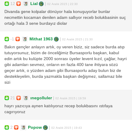
12
Lial
|
02 Aralık 2015 | 22:30
Divanda gene kolpalar dönüyor hala konuşuyorlar bunlar
necmettin kocaman denilen adam sallıyor receb bolukbasinin suç
ortağı hala 3 sene burdayız diolar
-1
Mithat 1963
|
02 Aralık 2015 | 21:30
Bakın gençler anlayın artık, oy veren biziz, siz sadece burda atıp
tutuyorsunuz, bizim de önceliğimiz Bursasporlu başkan, kabul
edin artık bu kulüpte 2000 sonrası üyeler levent kızıl, çağlar, hayri
gibi adamları sevmez, onların en fazla 400 tane ihtiyara sözü
geçer artık, o yüzden adam gibi Bursasporlu aday bulun biz de
destekleyelim, burda yazmakla başkan değişmez, sallamaz bile
sizi
21
ınegolluler
|
02 Aralık 2015 | 19:59
hayrı yazıcıya aynen katılıyoruz recep bolukbasını ıstıfaya
cagırıyoruz
2
Popow
|
02 Aralık 2015 | 19:43