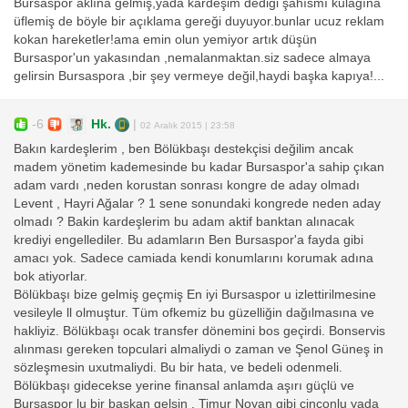
Bursaspor aklına gelmiş,yada kardeşim dediği şahısmı kulağına
üflemiş de böyle bir açıklama gereği duyuyor.bunlar ucuz reklam
kokan hareketler!ama emin olun yemiyor artık düşün
Bursaspor'un yakasından ,nemalanmaktan.siz sadece almaya
gelirsin Bursaspora ,bir şey vermeye değil,haydi başka kapıya!...
-6
Hk.
|
02 Aralık 2015 | 23:58
Bakın kardeşlerim , ben Bölükbaşı destekçisi değilim ancak
madem yönetim kademesinde bu kadar Bursaspor'a sahip çıkan
adam vardı ,neden korustan sonrası kongre de aday olmadı
Levent , Hayri Ağalar ? 1 sene sonundaki kongrede neden aday
olmadı ? Bakin kardeşlerim bu adam aktif banktan alınacak
krediyi engellediler. Bu adamların Ben Bursaspor'a fayda gibi
amacı yok. Sadece camiada kendi konumlarını korumak adına
bok atiyorlar.
Bölükbaşı bize gelmiş geçmiş En iyi Bursaspor u izlettirilmesine
vesileyle ll olmuştur. Tüm ofkemiz bu güzelliğin dağılmasına ve
hakliyiz. Bölükbaşı ocak transfer dönemini bos geçirdi. Bonservis
alınması gereken topculari almaliydi o zaman ve Şenol Güneş in
sözleşmesin uxutmaliydi. Bu bir hata, ve bedeli odenmeli.
Bölükbaşı gidecekse yerine finansal anlamda aşırı güçlü ve
Bursaspor lu bir başkan gelsin . Timur Noyan gibi cinconlu yada