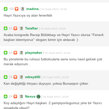
-58
inadına
|
02 Aralık 2015 | 10:42
Hayri Yazıcıya oy atan fenerlidir.
16
Taraftar
|
02 Aralık 2015 | 10:40
Acaba kongrede Recep Bölükbaşı ve Hayri Yazıcı olursa ''Fenerli
başkan istemiyoruz'' sloganı kimin için atılacak :)
10
playmaker
|
02 Aralık 2015 | 10:35
Bu yönetimle bu ruhsuz futbolcularla sene sonu nasıl gelcek çok
merak edyorum .
18
rebeydilli
|
02 Aralık 2015 | 10:18
Kan değişikliği ıhtıyacı duyuyor..yoksa Bursaspor çöker.
24
Nexus
|
02 Aralık 2015 | 10:03
Koy adaylığını Hayri başkan. 2.şampiyonlugumuz yine bir Yazıcı
soyadıyla olsun!!