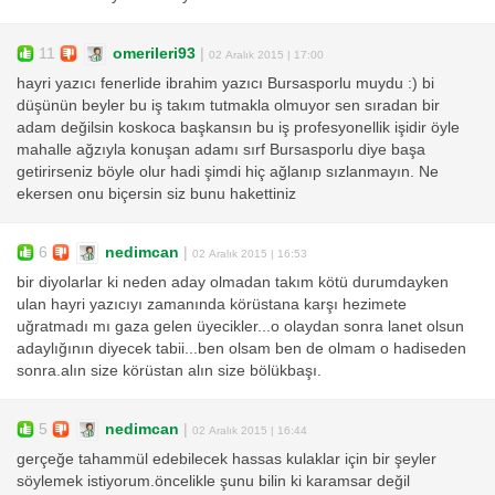
11
omerileri93
|
02 Aralık 2015 | 17:00
hayri yazıcı fenerlide ibrahim yazıcı Bursasporlu muydu :) bi
düşünün beyler bu iş takım tutmakla olmuyor sen sıradan bir
adam değilsin koskoca başkansın bu iş profesyonellik işidir öyle
mahalle ağzıyla konuşan adamı sırf Bursasporlu diye başa
getirirseniz böyle olur hadi şimdi hiç ağlanıp sızlanmayın. Ne
ekersen onu biçersin siz bunu hakettiniz
6
nedimcan
|
02 Aralık 2015 | 16:53
bir diyolarlar ki neden aday olmadan takım kötü durumdayken
ulan hayri yazıcıyı zamanında körüstana karşı hezimete
uğratmadı mı gaza gelen üyecikler...o olaydan sonra lanet olsun
adaylığının diyecek tabii...ben olsam ben de olmam o hadiseden
sonra.alın size körüstan alın size bölükbaşı.
5
nedimcan
|
02 Aralık 2015 | 16:44
gerçeğe tahammül edebilecek hassas kulaklar için bir şeyler
söylemek istiyorum.öncelikle şunu bilin ki karamsar değil