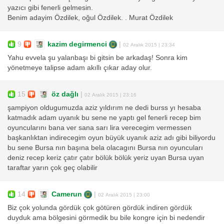
yazıcı gibi fenerli gelmesin.
Benim adayim Özdilek, oğul Özdilek. . Murat Özdilek
9
kazim degirmenci
|
02 Aralık 2015 | 23:34
Yahu evvela şu yalanbaşı bi gitsin be arkadaş! Sonra kim
yönetmeye talipse adam akıllı çıkar aday olur.
15
öz dağlı
|
02 Aralık 2015 | 23:16
şampiyon oldugumuzda aziz yıldırım ne dedi burss yı hesaba
katmadık adam uyanık bu sene ne yaptı gel fenerli recep bim
oyuncularını bana ver sana sarı lira verecegim vermessen
başkanlıktan indirecegim oyun büyük uyanık aziz adı gibi biliyordu
bu sene Bursa nın başına bela olacagını Bursa nın oyuncuları
deniz recep keriz çatır çatır bölük bölük yeriz uyan Bursa uyan
taraftar yarın çok geç olabilir
14
Camerun
|
02 Aralık 2015 | 23:00
Biz çok yolunda gördük çok götüren gördük indiren gördük
duyduk ama bölgesini görmedik bu bile kongre için bi nedendir