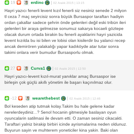
19
erdinc
|
02 Aralık 2015 | 13:15
Hayri yazıcı fenerli levent kızıl fenerli siz nesiniz senede 2 milyon
tl ceza 7 maç seyircisiz sonra büyük Bursaspor taraftarı hadiyin
ordan çakallar sadece şehrin önde gelenleri değil eski tribün ileri
gelenleri bir araya gelmezse sonumuz sakarya kocaeli göztepe
olacak durum ortada birakin bu fenerli ayaklarini hayri yazicida
levent kızılda bu isi bilen ve lobisi olan kisilerdir bu yalanci recep
ancak demirören yalakalığı yapar kadıköyde atar tutar sonra
takimi onlara verir bumudur Bursasporlu olmak.
27
Curva1
|
02 Aralık 2015 | 12:50
Hayri yazıcı-levent kızıl-murat yanıklar amaç Bursaspor ise
birleşin çok güçlü akıllı yönetim ile başarı kaçınılmaz olur.
-12
wearethebest
|
02 Aralık 2015 | 12:46
Bol keseden atip tutmak kolay.Takim bu hale gelene kadar
nerelerdeydiniz...? Senol hocanin gitmesiyle baslayan oyun
oyuncalarin satilmasi ile devam etti. O zaman sesiniz cikacakti.
Taraftari yalniz birakip birbiri icinde ayrismalarina neden oldunuz.
Buyurun sayin ve muhterem yoneticiler kina yakin. Baki olan