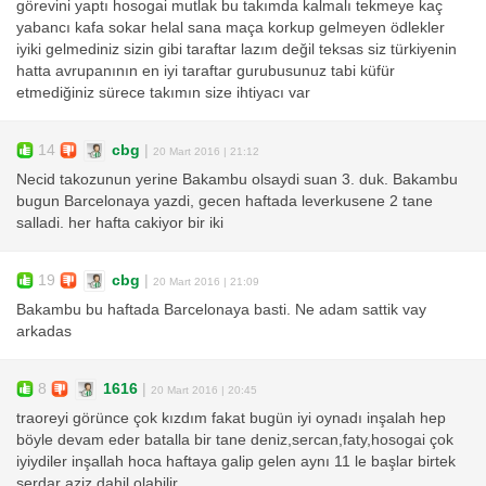
görevini yaptı hosogai mutlak bu takımda kalmalı tekmeye kaç
yabancı kafa sokar helal sana maça korkup gelmeyen ödlekler
iyiki gelmediniz sizin gibi taraftar lazım değil teksas siz türkiyenin
hatta avrupanının en iyi taraftar gurubusunuz tabi küfür
etmediğiniz sürece takımın size ihtiyacı var
14
cbg
|
20 Mart 2016 | 21:12
Necid takozunun yerine Bakambu olsaydi suan 3. duk. Bakambu
bugun Barcelonaya yazdi, gecen haftada leverkusene 2 tane
salladi. her hafta cakiyor bir iki
19
cbg
|
20 Mart 2016 | 21:09
Bakambu bu haftada Barcelonaya basti. Ne adam sattik vay
arkadas
8
1616
|
20 Mart 2016 | 20:45
traoreyi görünce çok kızdım fakat bugün iyi oynadı inşalah hep
böyle devam eder batalla bir tane deniz,sercan,faty,hosogai çok
iyiydiler inşallah hoca haftaya galip gelen aynı 11 le başlar birtek
serdar aziz dahil olabilir.