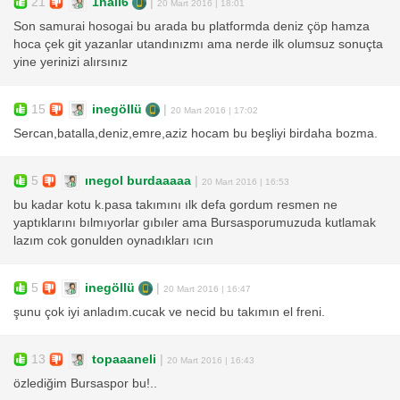
21
1nail6
|
20 Mart 2016 | 18:01
Son samurai hosogai bu arada bu platformda deniz çöp hamza
hoca çek git yazanlar utandınızmı ama nerde ilk olumsuz sonuçta
yine yerinizi alırsınız
15
inegöllü
|
20 Mart 2016 | 17:02
Sercan,batalla,deniz,emre,aziz hocam bu beşliyi birdaha bozma.
5
ınegol burdaaaaa
|
20 Mart 2016 | 16:53
bu kadar kotu k.pasa takımını ılk defa gordum resmen ne
yaptıklarını bılmıyorlar gıbıler ama Bursasporumuzuda kutlamak
lazım cok gonulden oynadıkları ıcın
5
inegöllü
|
20 Mart 2016 | 16:47
şunu çok iyi anladım.cucak ve necid bu takımın el freni.
13
topaaaneli
|
20 Mart 2016 | 16:43
özlediğim Bursaspor bu!..