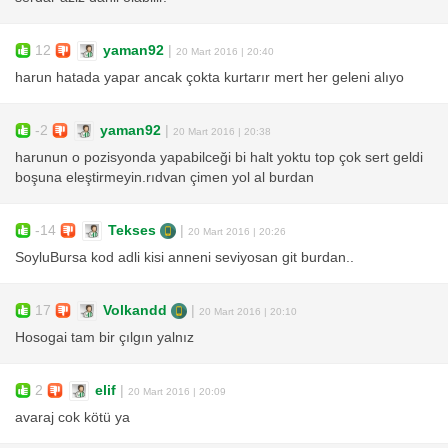
12
yaman92
|
20 Mart 2016 | 20:40
harun hatada yapar ancak çokta kurtarır mert her geleni alıyo
-2
yaman92
|
20 Mart 2016 | 20:38
harunun o pozisyonda yapabilceği bi halt yoktu top çok sert geldi
boşuna eleştirmeyin.rıdvan çimen yol al burdan
-14
Tekses
|
20 Mart 2016 | 20:26
SoyluBursa kod adli kisi anneni seviyosan git burdan..
17
Volkandd
|
20 Mart 2016 | 20:10
Hosogai tam bir çılgın yalnız
2
elif
|
20 Mart 2016 | 20:09
avaraj cok kötü ya