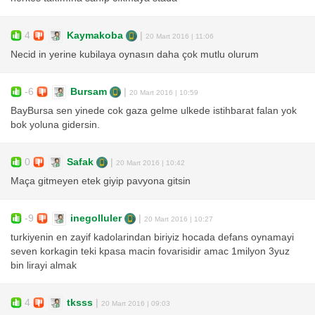
4
Kaymakoba
|
20 Mart 2016 | 11:06
Necid in yerine kubilaya oynasın daha çok mutlu olurum
-6
Bursam
|
20 Mart 2016 | 10:59
BayBursa sen yinede cok gaza gelme ulkede istihbarat falan yok
bok yoluna gidersin.
0
Safak
|
20 Mart 2016 | 10:42
Maça gitmeyen etek giyip pavyona gitsin
-9
inegolluler
|
20 Mart 2016 | 10:27
turkiyenin en zayif kadolarindan biriyiz hocada defans oynamayi
seven korkagin teki kpasa macin fovarisidir amac 1milyon 3yuz
bin lirayi almak
4
tksss
|
20 Mart 2016 | 09:03