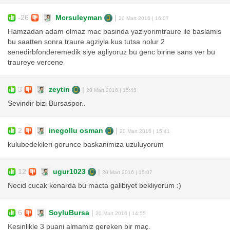
-26
Mcrsuleyman
|
20 Mart 2016 | 16:07
Hamzadan adam olmaz mac basinda yaziyorimtraure ile baslamis
bu saatten sonra traure agziyla kus tutsa nolur 2
senedirbfonderemedik siye agliyoruz bu genc birine sans ver bu
traureye vercene
3
zeytin
|
20 Mart 2016 | 15:45
Sevindir bizi Bursaspor..
2
inegollu osman
|
20 Mart 2016 | 15:41
kulubedekileri gorunce baskanimiza uzuluyorum
12
ugur1023
|
20 Mart 2016 | 15:07
Necid cucak kenarda bu macta galibiyet bekliyorum :)
6
SoyluBursa
|
20 Mart 2016 | 14:55
Kesinlikle 3 puani almamiz gereken bir maç.