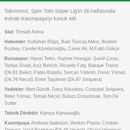
Instagram
Takımımız, Spor Toto Süper Lig'in 26.haftasında
evinde Kasımpaşa'yı konuk etti.
Android
Stat
: Timsah Arena
iOS
Hakemler
: Kutluhan Bilgiç, Baki Tuncay Akkın, İbrahim
Bozbey, Cevdet Kömürcüoğlu, Caner Ak, M.Fatih Gökçe
Bursaspor
: Harun Tekin, Hajime Hosogai, Şamil Çınaz,
Tomas Sivok, Aziz Behich, Ricardo Faty, Bakaye Traore
(Dk.81 Bekir), Pablo Batalla, Sercan Yıldırım, Deniz Yılmaz
(Dk.76 Necid), Emre Taşdemir (Dk.87 Jorquera)
Yedekler
: Mert Günok, Dany Nounkeu, Cristobal Jorquera,
Bekir Yılmaz, Tomas Necid, Balazs Dzsudzsak, Tom De
Sutter
Teknik Direktör
: Hamza Hamzaoğlu
Kasımpaşa
: Andreas Isaksson, Venkov Popov, Cristian
Tarouco, Vasil Bozhikov (Dk.46 Veysel), Olivier Veigneau,