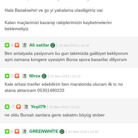
Hala Basaksehiri ve gs yi yakalama olasiligimiz var.
Kalan maçlarimizi kazanip rakiplerimizin kaybetmelerini
beklemeliyiz.
4
Ali satilar
|
20 Mart 2016 | 14:28
Ben antalyada yasiyorum bu gun takimizda galibiyet bekliyorum
ayni zamana kongere uyesiyim Bursa spora basarilar diliyorum
0
Mirza
|
20 Mart 2016 | 14:13
Kale arkasi tranfer edebilirim ben maratonda olucam ilk tc no
atana aktaricam 05301480233
-7
Yeşil79
|
20 Mart 2016 | 14:12
ne oldu Bursalı sardara gene sakatmı böyüg stober
6
GREENWHİTE
|
20 Mart 2016 | 13:39