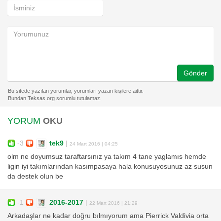
Gönder
YORUM
OKU
-3
tek9
|
24 Mart 2016 | 04:25
olm ne doyumsuz taraftarsınız ya takım 4 tane yaglamıs hemde
ligin iyi takımlarından kasımpasaya hala konusuyosunuz az susun
da destek olun be
-1
2016-2017
|
22 Mart 2016 | 21:29
Arkadaşlar ne kadar doğru bılmıyorum ama Pierrick Valdivia orta