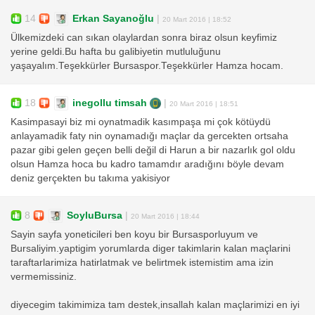
14
Erkan Sayanoğlu
|
20 Mart 2016 | 18:52
Ülkemizdeki can sıkan olaylardan sonra biraz olsun keyfimiz
yerine geldi.Bu hafta bu galibiyetin mutluluğunu
yaşayalım.Teşekkürler Bursaspor.Teşekkürler Hamza hocam.
18
inegollu timsah
|
20 Mart 2016 | 18:51
Kasimpasayi biz mi oynatmadik kasımpaşa mi çok kötüydü
anlayamadik faty nin oynamadığı maçlar da gercekten ortsaha
pazar gibi gelen geçen belli değil di Harun a bir nazarlık gol oldu
olsun Hamza hoca bu kadro tamamdır aradığını böyle devam
deniz gerçekten bu takıma yakisiyor
8
SoyluBursa
|
20 Mart 2016 | 18:44
Sayin sayfa yoneticileri ben koyu bir Bursasporluyum ve
Bursaliyim.yaptigim yorumlarda diger takimlarin kalan maçlarini
taraftarlarimiza hatirlatmak ve belirtmek istemistim ama izin
vermemissiniz.
diyecegim takimimiza tam destek,insallah kalan maçlarimizi en iyi