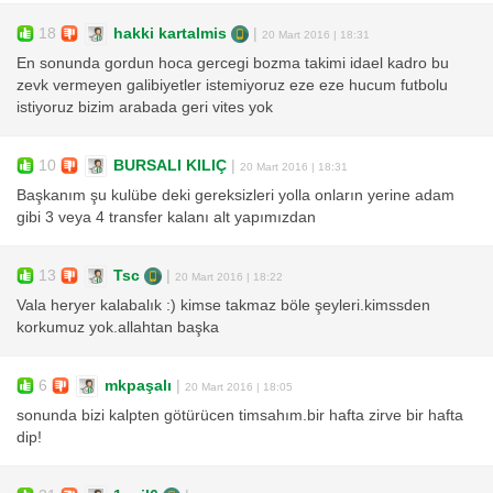
18
hakki kartalmis
|
20 Mart 2016 | 18:31
En sonunda gordun hoca gercegi bozma takimi idael kadro bu
zevk vermeyen galibiyetler istemiyoruz eze eze hucum futbolu
istiyoruz bizim arabada geri vites yok
10
BURSALI KILIÇ
|
20 Mart 2016 | 18:31
Başkanım şu kulübe deki gereksizleri yolla onların yerine adam
gibi 3 veya 4 transfer kalanı alt yapımızdan
13
Tsc
|
20 Mart 2016 | 18:22
Vala heryer kalabalık :) kimse takmaz böle şeyleri.kimssden
korkumuz yok.allahtan başka
6
mkpaşalı
|
20 Mart 2016 | 18:05
sonunda bizi kalpten götürücen timsahım.bir hafta zirve bir hafta
dip!