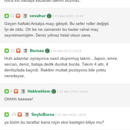
hoca ins haftaya kazanan takımı bozmaz.
11
cevahur
|
20 Mart 2016 | 19:28
Geçen haftaki Antalya maçı gibiydi. Bu sefer roller değişti.
İyi de oldu. Oh be ne zamandır bu kadar rahat maç
seyretmemiştim. Deniz yılmaz helal olsun sana.
12
Bursaa
|
20 Mart 2016 | 19:15
Hızlı adamlar oynayınca nasıl oluyormuş takım . Japon, emre,
sercan, deniz, bataja dedik durduk burda. Takım 4 attı, 4
denfazlada kaçırdı. Rakibin mutlak pozisyonu bile yoktu
neredeyse.
4
Hakkıeklem
|
20 Mart 2016 | 19:04
Ohhhh beeeee!
-26
SoyluBursa
|
20 Mart 2016 | 19:02
ya bizim bu taraftar bana niçin eksi bastigini biliyo mu?