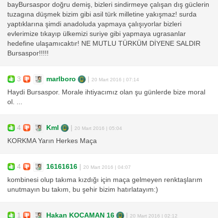
bayBursaspor doğru demiş, bizleri sindirmeye çalışan dış güclerin
tuzagına düşmek bizim gibi asil türk milletine yakışmaz! surda
yaptıklarına şimdi anadoluda yapmaya çalışıyorlar bizleri
evlerimize tıkayıp ülkemizi suriye gibi yapmaya ugrasanlar
hedefine ulaşamıcaktır! NE MUTLU TÜRKÜM DİYENE SALDIR
Bursaspor!!!!!
3
marlboro
|
20 Mart 2016 | 07:14
Haydi Bursaspor. Morale ihtiyacımız olan şu günlerde bize moral
ol. ...
4
Kml
|
20 Mart 2016 | 05:04
KORKMA Yarın Herkes Maça
4
16161616
|
20 Mart 2016 | 04:07
kombinesi olup takıma kızdığı için maça gelmeyen renktaşlarım
unutmayın bu takım, bu şehir bizim hatırlatayım:)
1
Hakan KOCAMAN 16
|
20 Mart 2016 | 02:12