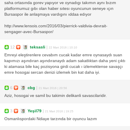
saha ortasında gorev yapıyor ve oynadıgı takımın aynı bızım
platformumuz gıbı olan haber sıtesı oyuncunun seneye ıçın
Bursaspor ile anlaşmaya vardıgını ıddaa edıyor
http://www.lensois.com/2016/03/pierrick-valdivia-devrait-
sengager-avec-Bursaspor/
12
teksasli
|
22 Mart 2016 | 10:10
Emreyi eleştirenlere cevabım cucak kadar emre oynasaydı suan
kapımızı aşındıran aşındıranaydı adam sakatlıktan daha yeni çıktı
ki atamasa bile kaç pozisyona girdi cucak ı izlemektense savaşçı
emre hosogai sercan denizi izlemek bin kat daha iyi.
6
cbg
|
21 Mart 2016 | 20:56
Aziz, hosogai ve samil bu takimin delikanli savascilaridir.
3
Yeşil79
|
21 Mart 2016 | 19:25
Osmanlıspordaki Ndiaye tarzında bir oyuncu lazım