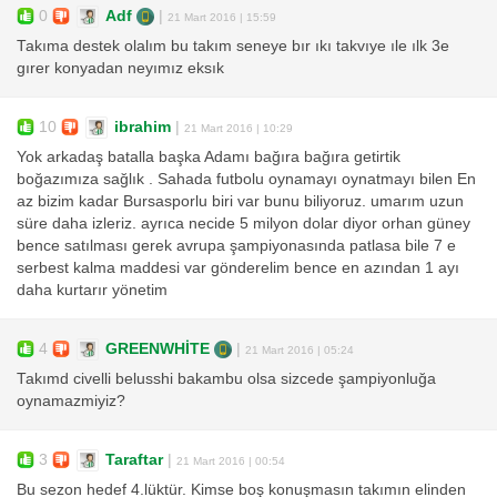
0
Adf
|
21 Mart 2016 | 15:59
Takıma destek olalım bu takım seneye bır ıkı takvıye ıle ılk 3e
gırer konyadan neyımız eksık
10
ibrahim
|
21 Mart 2016 | 10:29
Yok arkadaş batalla başka Adamı bağıra bağıra getirtik
boğazımıza sağlık . Sahada futbolu oynamayı oynatmayı bilen En
az bizim kadar Bursasporlu biri var bunu biliyoruz. umarım uzun
süre daha izleriz. ayrıca necide 5 milyon dolar diyor orhan güney
bence satılması gerek avrupa şampiyonasında patlasa bile 7 e
serbest kalma maddesi var gönderelim bence en azından 1 ayı
daha kurtarır yönetim
4
GREENWHİTE
|
21 Mart 2016 | 05:24
Takımd civelli belusshi bakambu olsa sizcede şampiyonluğa
oynamazmiyiz?
3
Taraftar
|
21 Mart 2016 | 00:54
Bu sezon hedef 4.lüktür. Kimse boş konuşmasın takımın elinden