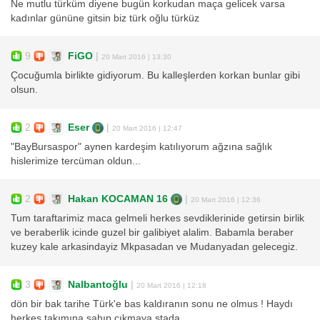
Ne mutlu türküm diyene bugün korkudan maça gelicek varsa
kadınlar gününe gitsin biz türk oğlu türküz
9
FiGO
|
20 Mart 2016 | 13:30
Çocuğumla birlikte gidiyorum. Bu kalleşlerden korkan bunlar gibi
olsun.
2
Eser
|
20 Mart 2016 | 12:47
"BayBursaspor" aynen kardeşim katılıyorum ağzına sağlık
hislerimize tercüman oldun...
2
Hakan KOCAMAN 16
|
20 Mart 2016 | 12:36
Tum taraftarimiz maca gelmeli herkes sevdiklerinide getirsin birlik
ve beraberlik icinde guzel bir galibiyet alalim. Babamla beraber
kuzey kale arkasindayiz Mkpasadan ve Mudanyadan gelecegiz.
3
Nalbantoğlu
|
20 Mart 2016 | 12:18
dön bir bak tarihe Türk'e bas kaldıranın sonu ne olmus ! Haydı
herkes takımına sahıp cıkmaya stada