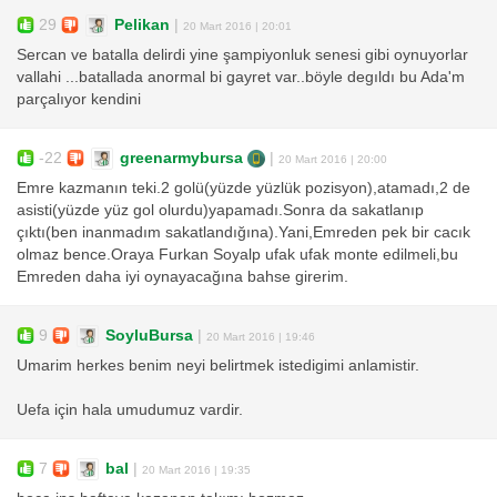
29
Pelikan
|
20 Mart 2016 | 20:01
Sercan ve batalla delirdi yine şampiyonluk senesi gibi oynuyorlar
vallahi ...batallada anormal bi gayret var..böyle degıldı bu Ada'm
parçalıyor kendini
-22
greenarmybursa
|
20 Mart 2016 | 20:00
Emre kazmanın teki.2 golü(yüzde yüzlük pozisyon),atamadı,2 de
asisti(yüzde yüz gol olurdu)yapamadı.Sonra da sakatlanıp
çıktı(ben inanmadım sakatlandığına).Yani,Emreden pek bir cacık
olmaz bence.Oraya Furkan Soyalp ufak ufak monte edilmeli,bu
Emreden daha iyi oynayacağına bahse girerim.
9
SoyluBursa
|
20 Mart 2016 | 19:46
Umarim herkes benim neyi belirtmek istedigimi anlamistir.
Uefa için hala umudumuz vardir.
7
bal
|
20 Mart 2016 | 19:35