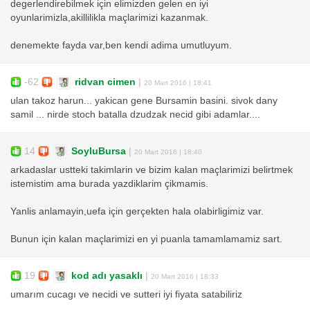
degerlendirebilmek için elimizden gelen en iyi
oyunlarimizla,akillilikla maçlarimizi kazanmak.
denemekte fayda var,ben kendi adima umutluyum.
-62
ridvan cimen
|
20 Mart 2016 | 18:41
ulan takoz harun... yakican gene Bursamin basini. sivok dany
samil ... nirde stoch batalla dzudzak necid gibi adamlar....
14
SoyluBursa
|
20 Mart 2016 | 18:40
arkadaslar ustteki takimlarin ve bizim kalan maçlarimizi belirtmek
istemistim ama burada yazdiklarim çikmamis.
Yanlis anlamayin,uefa için gerçekten hala olabirligimiz var.
Bunun için kalan maçlarimizi en yi puanla tamamlamamiz sart.
19
kod adı yasaklı
|
20 Mart 2016 | 18:33
umarım cucagı ve necidi ve sutteri iyi fiyata satabiliriz