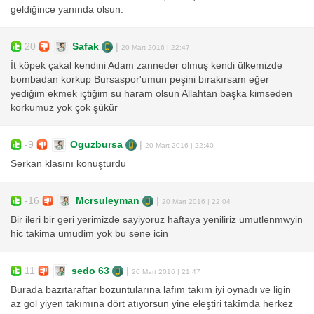
geldiğince yanında olsun.
20
Safak
|
20 Mart 2016 | 22:47
İt köpek çakal kendini Adam zanneder olmuş kendi ülkemizde
bombadan korkup Bursaspor'umun peşini bırakırsam eğer
yediğim ekmek içtiğim su haram olsun Allahtan başka kimseden
korkumuz yok çok şükür
-9
Oguzbursa
|
20 Mart 2016 | 22:40
Serkan klasını konuşturdu
-16
Mcrsuleyman
|
20 Mart 2016 | 22:04
Bir ileri bir geri yerimizde sayiyoruz haftaya yeniliriz umutlenmwyin
hic takima umudim yok bu sene icin
11
sedo 63
|
20 Mart 2016 | 21:47
Burada bazıtaraftar bozuntularına lafım takım iyi oynadı ve ligin
az gol yiyen takımına dört atıyorsun yine eleştiri takîmda herkez