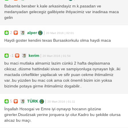
Babamla beraber k.kale arkasindayiz m.k.pasadan ve
medanyadan gelecegiz galibiyete ihtiyacimiz var inadinaa maca
gelin
2
alper
|
20 Mart 2016 | 02:01
Haydi goster kendini texas Bursaskorkulu olma haydi maca
-1
kerim
|
20 Mart 2016 | 01:54
bu maci mutlaka almamiz lazim cünkü 2 hafta deplasmana
cikicaz..düsme hattindaki sivas ve sampiyonluga oynayan bjk..iki
mactada cirkeflikler yapilacak ve sifir puan cekme ihtimalimiz
var..bu yüzden bu mac cok ama cok önemli bizim icin yoksa
bizimde potaya girme ihtimalimiz dogabilir..
5
TÜRK
|
20 Mart 2016 | 01:11
İnşallah Hosogai ve Emre iyi oynayıp hocanın gözüne
girerler.Dsudzsak yerine jorquera iyi olur.Kadro bu şekilde olursa
alıcaz bu maçı.