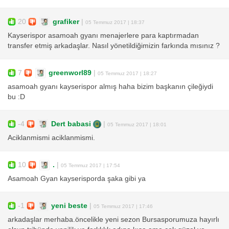
20
grafiker
|
05 Temmuz 2017 | 18:37
Kayserispor asamoah gyanı menajerlere para kaptırmadan
transfer etmiş arkadaşlar. Nasıl yönetildiğimizin farkında mısınız ?
7
greenworl89
|
05 Temmuz 2017 | 18:27
asamoah gyanı kayserispor almış haha bizim başkanın çileğiydi
bu :D
-4
Dert babasi
|
05 Temmuz 2017 | 18:01
Aciklanmismi aciklanmismi.
10
.
|
05 Temmuz 2017 | 17:54
Asamoah Gyan kayserisporda şaka gibi ya
-1
yeni beste
|
05 Temmuz 2017 | 17:46
arkadaşlar merhaba.öncelikle yeni sezon Bursasporumuza hayırlı