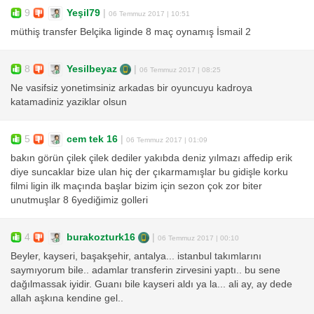
9
Yeşil79
|
06 Temmuz 2017 | 10:51
müthiş transfer Belçika liginde 8 maç oynamış İsmail 2
8
Yesilbeyaz
|
06 Temmuz 2017 | 08:25
Ne vasifsiz yonetimsiniz arkadas bir oyuncuyu kadroya
katamadiniz yaziklar olsun
5
cem tek 16
|
06 Temmuz 2017 | 01:09
bakın görün çilek çilek dediler yakıbda deniz yılmazı affedip erik
diye suncaklar bize ulan hiç der çıkarmamışlar bu gidişle korku
filmi ligin ilk maçında başlar bizim için sezon çok zor biter
unutmuşlar 8 6yediğimiz golleri
4
burakozturk16
|
06 Temmuz 2017 | 00:10
Beyler, kayseri, başakşehir, antalya... istanbul takımlarını
saymıyorum bile.. adamlar transferin zirvesini yaptı.. bu sene
dağılmassak iyidir. Guanı bile kayseri aldı ya la... ali ay, ay dede
allah aşkına kendine gel..