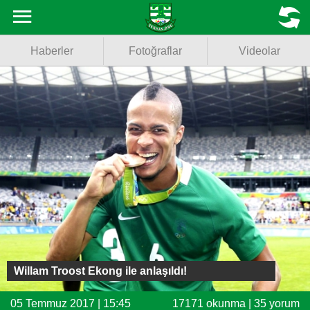
Haberler
MENU
Haberler
Fotoğraflar
Videolar
Fotoğraflar
Videolar
Basketbol
Voleybol
Puan Durumu
Fikstür
Facebook
Willam Troost Ekong ile anlaşıldı!
Twitter
05 Temmuz 2017 | 15:45
17171 okunma | 35 yorum