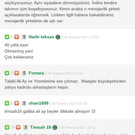
söylüyorsunuz. Aynı siyasilere dönmüşsünüz. İndire bindire
takımın içini boşaltıyosunuz. Kimin acaba o menajerlik şirketi
açıklasalarda öğrensek. Linkten ilgili habere bakabilirsiniz
menajerlik şirketinin de adı var:
0
Harbi teksas
|
06 Temmuz 2017 | 17:52
40 yıllık kani
Olmazmış yani
Çok beklersiniz
3
Fomara
|
06 Temmuz 2017 | 17:32
Tabiki Ali Ay ve Yönetimine ses çıkmaz . Maaşlar büyükşehirden
yatıyo kadrolu arkadaşların hepsi.
8
chan1689
|
06 Temmuz 2017 | 16:45
timsah16 galiba ali ay beyler dikkate almayın :D
-9
Timsah 16
|
06 Temmuz 2017 | 16:12