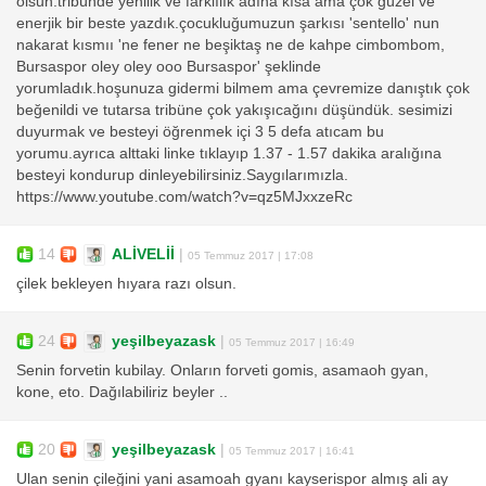
olsun.tribünde yenilik ve farklılık adına kısa ama çok güzel ve
enerjik bir beste yazdık.çocukluğumuzun şarkısı 'sentello' nun
nakarat kısmıı 'ne fener ne beşiktaş ne de kahpe cimbombom,
Bursaspor oley oley ooo Bursaspor' şeklinde
yorumladık.hoşunuza gidermi bilmem ama çevremize danıştık çok
beğenildi ve tutarsa tribüne çok yakışıcağını düşündük. sesimizi
duyurmak ve besteyi öğrenmek içi 3 5 defa atıcam bu
yorumu.ayrıca alttaki linke tıklayıp 1.37 - 1.57 dakika aralığına
besteyi kondurup dinleyebilirsiniz.Saygılarımızla.
https://www.youtube.com/watch?v=qz5MJxxzeRc
14
ALİVELİİ
|
05 Temmuz 2017 | 17:08
çilek bekleyen hıyara razı olsun.
24
yeşilbeyazask
|
05 Temmuz 2017 | 16:49
Senin forvetin kubilay. Onların forveti gomis, asamaoh gyan,
kone, eto. Dağılabiliriz beyler ..
20
yeşilbeyazask
|
05 Temmuz 2017 | 16:41
Ulan senin çileğini yani asamoah gyanı kayserispor almış ali ay