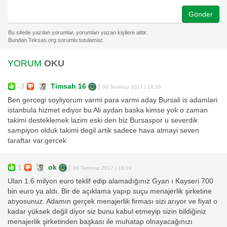
Gönder
YORUM
OKU
-3
Timsah 16
|
06 Temmuz 2017 | 18:33
Ben gercegi soyliyorum varmi para varmi aday Bursali is adamlari
istanbula hizmet ediyor bu Ali aydan baska kimse yok o zaman
takimi desteklemek lazim eski den biz Bursaspor u severdik
sampiyon olduk takimi degil artik sadece hava atmayi seven
taraftar var.gercek
1
ok
|
06 Temmuz 2017 | 18:09
Ulan 1.6 milyon euro teklif edip alamadığınız Gyan ı Kayseri 700
bin euro ya aldı. Bir de açıklama yapıp suçu menajerlik şirketine
atıyosunuz. Adamın gerçek menajerlik firması sizi arıyor ve fiyat o
kadar yüksek değil diyor siz bunu kabul etmeyip sizin bildiğiniz
menajerlik şirketinden başkası ile muhatap olnayacağınızı