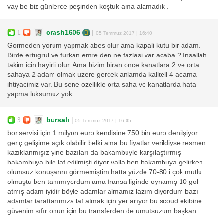
vay be biz günlerce peşinden koştuk ama alamadık .
1
crash1606
|
05 Temmuz 2017 | 16:40
Gormeden yorum yapmak abes olur ama kapali kutu bir adam.
Birde ertugrul ve furkan emre den ne fazlasi var acaba ? Insallah
takim icin hayirli olur. Ama bizim biran once kanatlara 2 ve orta
sahaya 2 adam olmak uzere gercek anlamda kaliteli 4 adama
ihtiyacimiz var. Bu sene ozellikle orta saha ve kanatlarda hata
yapma luksumuz yok.
3
bursalı
|
05 Temmuz 2017 | 16:05
bonservisi için 1 milyon euro kendisine 750 bin euro denilşiyor
genç gelişime açık olabilir belki ama bu fiyatlar verildiyse resmen
kazıklanmışız yine bazıları da bakambuyle karşılaştırmış
bakambuya bile laf edilmişti diyor valla ben bakambuya gelirken
olumsuz konuşannı görmemiştim hatta yüzde 70-80 i çok mutlu
olmuştu ben tanımıyordum ama fransa liginde oynamış 10 gol
atmış adam iyidir böyle adamlar almamız lazım diyordum bazı
adamlar taraftarımıza laf atmak için yer arıyor bu scoud ekibine
güvenim sıfır onun için bu transferden de umutsuzum başkan