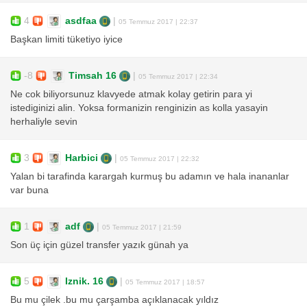
4
asdfaa
|
05 Temmuz 2017 | 22:37
Başkan limiti tüketiyo iyice
-8
Timsah 16
|
05 Temmuz 2017 | 22:34
Ne cok biliyorsunuz klavyede atmak kolay getirin para yi
istediginizi alin. Yoksa formanizin renginizin as kolla yasayin
herhaliyle sevin
3
Harbici
|
05 Temmuz 2017 | 22:32
Yalan bi tarafinda karargah kurmuş bu adamın ve hala inananlar
var buna
1
adf
|
05 Temmuz 2017 | 21:59
Son üç için güzel transfer yazık günah ya
5
Iznik. 16
|
05 Temmuz 2017 | 18:57
Bu mu çilek .bu mu çarşamba açıklanacak yıldız