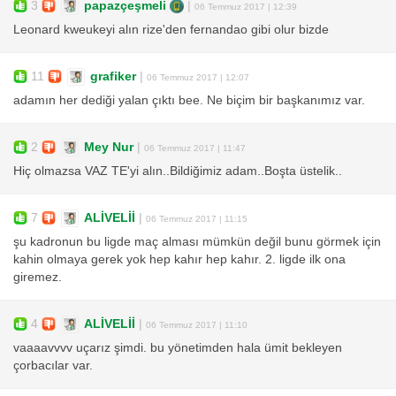
3
papazçeşmeli
|
06 Temmuz 2017 | 12:39
Leonard kweukeyi alın rize'den fernandao gibi olur bizde
11
grafiker
|
06 Temmuz 2017 | 12:07
adamın her dediği yalan çıktı bee. Ne biçim bir başkanımız var.
2
Mey Nur
|
06 Temmuz 2017 | 11:47
Hiç olmazsa VAZ TE'yi alın..Bildiğimiz adam..Boşta üstelik..
7
ALİVELİİ
|
06 Temmuz 2017 | 11:15
şu kadronun bu ligde maç alması mümkün değil bunu görmek için
kahin olmaya gerek yok hep kahır hep kahır. 2. ligde ilk ona
giremez.
4
ALİVELİİ
|
06 Temmuz 2017 | 11:10
vaaaavvvv uçarız şimdi. bu yönetimden hala ümit bekleyen
çorbacılar var.