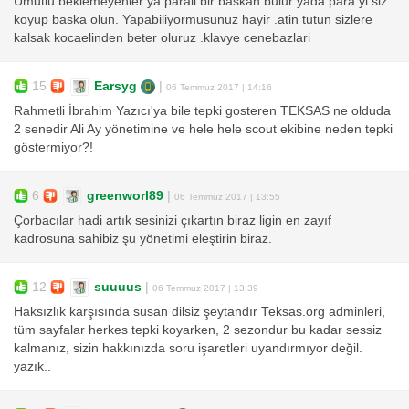
Umutlu beklemeyenler ya parali bir baskan bulur yada para yi siz
koyup baska olun. Yapabiliyormusunuz hayir .atin tutun sizlere
kalsak kocaelinden beter oluruz .klavye cenebazlari
15
Earsyg
|
06 Temmuz 2017 | 14:16
Rahmetli İbrahim Yazıcı'ya bile tepki gosteren TEKSAS ne olduda
2 senedir Ali Ay yönetimine ve hele hele scout ekibine neden tepki
göstermiyor?!
6
greenworl89
|
06 Temmuz 2017 | 13:55
Çorbacılar hadi artık sesinizi çıkartın biraz ligin en zayıf
kadrosuna sahibiz şu yönetimi eleştirin biraz.
12
suuuus
|
06 Temmuz 2017 | 13:39
Haksızlık karşısında susan dilsiz şeytandır Teksas.org adminleri,
tüm sayfalar herkes tepki koyarken, 2 sezondur bu kadar sessiz
kalmanız, sizin hakkınızda soru işaretleri uyandırmıyor değil.
yazık..