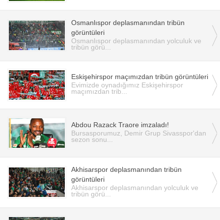
Osmanlıspor deplasmanından tribün
görüntüleri
Osmanlıspor deplasmanından yolculuk ve
tribün görü...
Eskişehirspor maçımızdan tribün görüntüleri
Evimizde oynadığımız Eskişehirspor
maçımızdan trib...
Abdou Razack Traore imzaladı!
Bursasporumuz, Demir Grup Sivasspor'dan
sezon sonu...
Akhisarspor deplasmanından tribün
görüntüleri
Akhisarspor deplasmanından yolculuk ve
tribün görü...