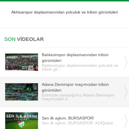
Instagram
Akhisarspor deplasmanından yolculuk ve tribün görüntüleri
Android
SON
VİDEOLAR
iOS
Balıkesirspor deplasmanından tribün
görüntüleri
Balıkesirspor deplasmanından yolculuk ve
tribün gö...
Adana Demirspor maçımızdan tribün
görüntüleri
Evimizde oynadığımız Adana Demirspor
maçımızdan tr...
Sen ilk aşkım, BURSASPOR!
Sen ilk aşkım, BURSASPOR. #14Şubat...