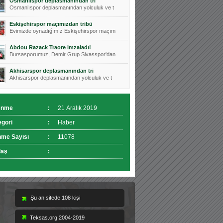
Osmanlıspor deplasmanından tri
Osmanlıspor deplasmanından yolculuk ve t
Eskişehirspor maçımızdan tribü
Evimizde oynadığımız Eskişehirspor maçım
Abdou Razack Traore imzaladı!
Bursasporumuz, Demir Grup Sivasspor'dan
Akhisarspor deplasmanından tri
Akhisarspor deplasmanından yolculuk ve t
enme
:
21 Aralık 2019
egori
:
Haber
nme Sayısı
:
11078
laş
:
Teksas.org 2004-2019