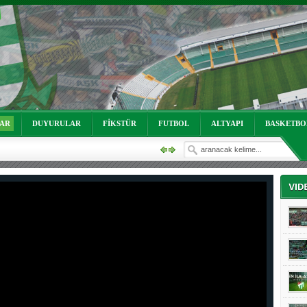
oruz!
LAR
DUYURULAR
FİKSTÜR
FUTBOL
ALTYAPI
BASKETBO
oruz!