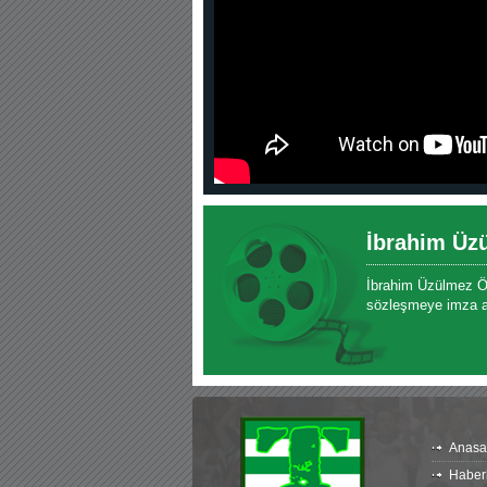
30.12.2022 18:00 |
Hoş geldin Kadir Kağan Bebek!
11.11.2025 14:13 |
Hoş geldin Ertuğrul Bebek!
12.10.2025 17:30 |
MUTLULUKLAR SİNAN SILACI
16.07.2024 14:32 |
Hoş geldin Kerem Bebek!
08.01.2024 19:01 |
Hoş geldin Aslan bebek!
03.01.2024 19:09 |
Hoş geldin Güneş bebek!
İbrahim Üz
İbrahim Üzülmez Özl
sözleşmeye imza at
Anasa
Haber