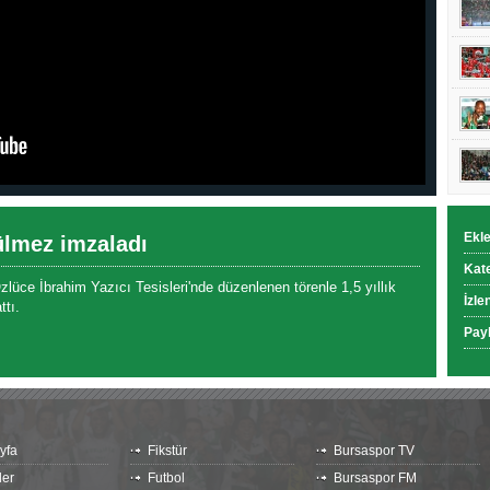
Ekl
ülmez imzaladı
Kat
üce İbrahim Yazıcı Tesisleri'nde düzenlenen törenle 1,5 yıllık
İzle
tı.
Pay
yfa
Fikstür
Bursaspor TV
ler
Futbol
Bursaspor FM