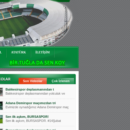
L
ATATÜRK
İLETİŞİM
Son Videolar
Çok İzlenen
Balıkesirspor deplasmanından t
Balıkesirspor deplasmanından yolculuk ve
Adana Demirspor maçımızdan tri
Evimizde oynadığımız Adana Demirspor maç
Sen ilk aşkım, BURSASPOR!
Sen ilk aşkım, BURSASPOR. #14Şubat