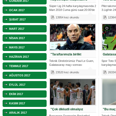
GÜNDEM 2017
Süper Lig 24.hafta karşılaşmasında 2
Pilot takım
Mart 2018 Cuma günü saat:20:00'de
3.Ligi'nin 2
OCAK 2017
deplasman
13954 kez okundu
12364
ŞUBAT 2017
MART 2017
NİSAN 2017
MAYIS 2017
"Taraftarımızla birlikt
Galatasa
HAZİRAN 2017
Teknik Direktörümüz Paul Le Guen,
Spor Toto S
Galatasaray maçı sonrası
karşılaşma
TEMMUZ 2017
açıklamalar
oynadığımı
23520 kez okundu
26334
AĞUSTOS 2017
EYLÜL 2017
EKİM 2017
KASIM 2017
"Çok dikkatli olmalıyız
"Bu maç 
ARALIK 2017
Bursaspor Durmazlar Basketbol
Teknik Dir