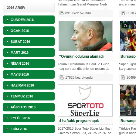
Takımımızın Genel Menajeri Nedim
antrenman 
2016 ARŞİV
Yücel,
mensupları
8919 kez okundu
8510 
GÜNDEM 2016
OCAK 2016
ŞUBAT 2016
MART 2016
"Oyunun ödülünü alamadı
Bursaspo
NİSAN 2016
Teknik Direktörümüz Paul Le Guen,
Süper Lig’in
maç sonrası düzenlenen toplantıda
karşılaşma
0-
oynadığımı
MAYIS 2016
17828 kez okundu
20499
HAZİRAN 2016
TEMMUZ 2016
AĞUSTOS 2016
EYLÜL 2016
4 haftalık program açık
Bursaspo
2017-2018 Spor Toto Süper Lig İlhan
Türkiye Kad
EKİM 2016
Cavcav Sezonu 23, 24, 25 ve 26. ha
günün önem