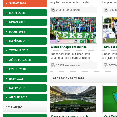
karşılaşmasında deplasmanda
karşılaşma
ŞUBAT 2018
oynadığımı
oynadığımı
10.04.2023 14:44 |
Hoş geldin Göktuğ Bebek!
26334 kez okundu
23528
MART 2018
30.12.2022 18:00 |
Hoş geldin Kadir Kağan Bebek!
NİSAN 2018
11.11.2025 14:13 |
Hoş geldin Ertuğrul Bebek!
MAYIS 2018
12.10.2025 17:30 |
MUTLULUKLAR SİNAN SILACI
HAZİRAN 2018
16.07.2024 14:32 |
Hoş geldin Kerem Bebek!
Akhisar deplasmanı bile
Akhisars
TEMMUZ 2018
Bursaspor'umuzun, Süper Lig'in 21.
Süper Lig'in
08.01.2024 19:01 |
Hoş geldin Aslan bebek!
haftasında deplasmanda Teleset
karşılaşma
AĞUSTOS 2018
Mobi
oynadığımı
03.01.2024 19:09 |
Hoş geldin Güneş bebek!
20935 kez okundu
20750
EYLÜL 2018
01.02.2018 - 28.02.2018
EKİM 2018
KASIM 2018
ARALIK 2018
2017 ARŞİV
Kayserispor maçımızın b
Yeni Ord