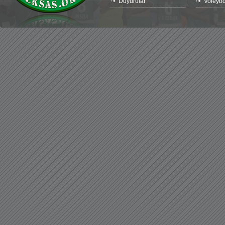
Duyurular
Voleybo