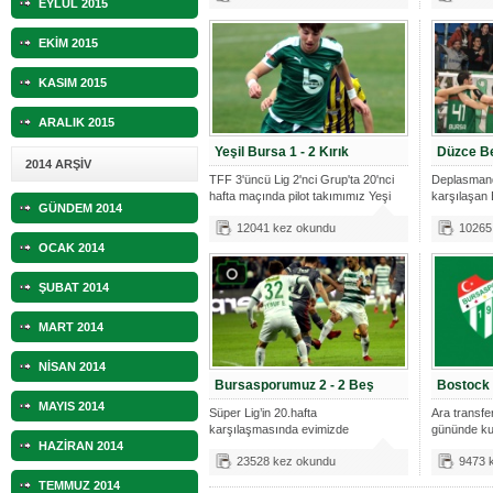
EYLÜL 2015
EKİM 2015
KASIM 2015
ARALIK 2015
Yeşil Bursa 1 - 2 Kırık
Düzce Be
2014 ARŞİV
TFF 3'üncü Lig 2'nci Grup'ta 20'nci
Deplasmand
hafta maçında pilot takımımız Yeşi
karşılaşan
GÜNDEM 2014
rakibi
12041 kez okundu
10265
OCAK 2014
ŞUBAT 2014
MART 2014
NİSAN 2014
Bursasporumuz 2 - 2 Beş
Bostock 
MAYIS 2014
Süper Lig’in 20.hafta
Ara transfe
karşılaşmasında evimizde
gününde ku
HAZİRAN 2014
oynadığımız Beşiktaş ka
John B
23528 kez okundu
9473 
TEMMUZ 2014