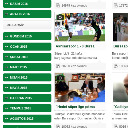
KASIM 2016
14979 kez okundu
17972
ARALIK 2016
2015 ARŞİV
GÜNDEM 2015
Akhisarspor 1 - 0 Bursa
Bursaspo
OCAK 2015
Süper Lig'in 21.hafta
Bursaspor 
ŞUBAT 2015
karşılaşmasında deplasmanda
konuk ettiğ
oynadığımız Teleset
Belediyesi’n
20750 kez okundu
10363
MART 2015
NİSAN 2015
MAYIS 2015
HAZİRAN 2015
"Hedef süper lige çıkma
"Galibiy
TEMMUZ 2015
Türkiye Basketbol Ligi'nde mücadele
Teknik Dir
eden Bursaspor Durmazlar, Özlüce
antrenman 
AĞUSTOS 2015
T
mensupları
10062 kez okundu
8016 